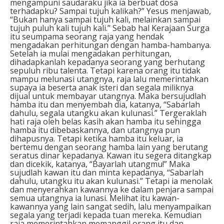
mengampuni saudaraku jika ia berbuat dosa
terhadapku? Sampai tujuh kalikah?” Yesus menjawab,
“Bukan hanya sampai tujuh kali, melainkan sampai
tujuh puluh kali tujuh kali.” Sebab hal Kerajaan Surga
itu seumpama seorang raja yang hendak
mengadakan perhitungan dengan hamba-hambanya.
Setelah ia mulai mengadakan perhitungan,
dihadapkanlah kepadanya seorang yang berhutang
sepuluh ribu talenta. Tetapi karena orang itu tidak
mampu melunasi utangnya, raja lalu memerintahkan
supaya ia beserta anak isteri dan segala miliknya
dijual untuk membayar utangnya. Maka bersujudlah
hamba itu dan menyembah dia, katanya, “Sabarlah
dahulu, segala utangku akan kulunasi.” Tergeraklah
hati raja oleh belas kasih akan hamba itu sehingga
hamba itu dibebaskannya, dan utangnya pun
dihapusnya. Tetapi ketika hamba itu keluar, ia
bertemu dengan seorang hamba lain yang berutang
seratus dinar kepadanya. Kawan itu segera ditangkap
dan dicekik, katanya, “Bayarlah utangmu!” Maka
sujudlah kawan itu dan minta kepadanya, “Sabarlah
dahulu, utangku itu akan kulunasi.” Tetapi ia menolak
dan menyerahkan kawannya ke dalam penjara sampai
semua utangnya ia lunasi. Melihat itu kawan-
kawannya yang lain sangat sedih, lalu menyampaikan
segala yang terjadi kepada tuan mereka. Kemudian
raja memerintahkan memanggil orang itu dan