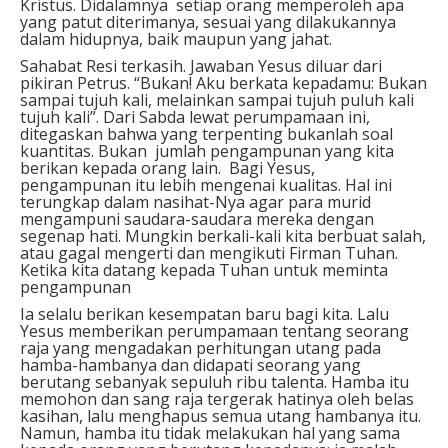
Kristus. Didalamnya setiap orang memperoleh apa
yang patut diterimanya, sesuai yang dilakukannya
dalam hidupnya, baik maupun yang jahat.
Sahabat Resi terkasih. Jawaban Yesus diluar dari
pikiran Petrus. “Bukan! Aku berkata kepadamu: Bukan
sampai tujuh kali, melainkan sampai tujuh puluh kali
tujuh kali”. Dari Sabda lewat perumpamaan ini,
ditegaskan bahwa yang terpenting bukanlah soal
kuantitas. Bukan jumlah pengampunan yang kita
berikan kepada orang lain. Bagi Yesus,
pengampunan itu lebih mengenai kualitas. Hal ini
terungkap dalam nasihat-Nya agar para murid
mengampuni saudara-saudara mereka dengan
segenap hati. Mungkin berkali-kali kita berbuat salah,
atau gagal mengerti dan mengikuti Firman Tuhan.
Ketika kita datang kepada Tuhan untuk meminta
pengampunan
Ia selalu berikan kesempatan baru bagi kita. Lalu
Yesus memberikan perumpamaan tentang seorang
raja yang mengadakan perhitungan utang pada
hamba-hambanya dan didapati seorang yang
berutang sebanyak sepuluh ribu talenta. Hamba itu
memohon dan sang raja tergerak hatinya oleh belas
kasihan, lalu menghapus semua utang hambanya itu.
Namun, hamba itu tidak melakukan hal yang sama