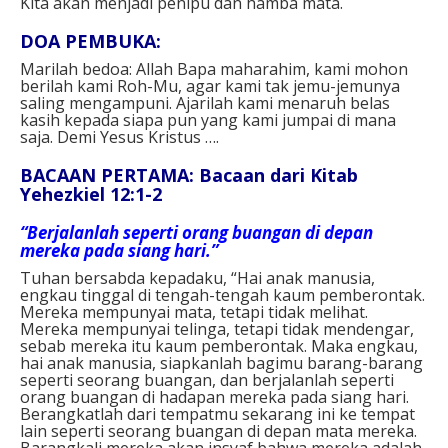
Kita akan menjadi penipu dan hamba mata.
DOA PEMBUKA:
Marilah bedoa: Allah Bapa maharahim, kami mohon
berilah kami Roh-Mu, agar kami tak jemu-jemunya
saling mengampuni. Ajarilah kami menaruh belas
kasih kepada siapa pun yang kami jumpai di mana
saja. Demi Yesus Kristus ….
BACAAN PERTAMA: Bacaan dari Kitab
Yehezkiel 12:1-2
“Berjalanlah seperti orang buangan di depan
mereka pada siang hari.”
Tuhan bersabda kepadaku, “Hai anak manusia,
engkau tinggal di tengah-tengah kaum pemberontak.
Mereka mempunyai mata, tetapi tidak melihat.
Mereka mempunyai telinga, tetapi tidak mendengar,
sebab mereka itu kaum pemberontak. Maka engkau,
hai anak manusia, siapkanlah bagimu barang-barang
seperti seorang buangan, dan berjalanlah seperti
orang buangan di hadapan mereka pada siang hari.
Berangkatlah dari tempatmu sekarang ini ke tempat
lain seperti seorang buangan di depan mata mereka.
Barangkali mereka akan insyaf bahwa mereka adalah