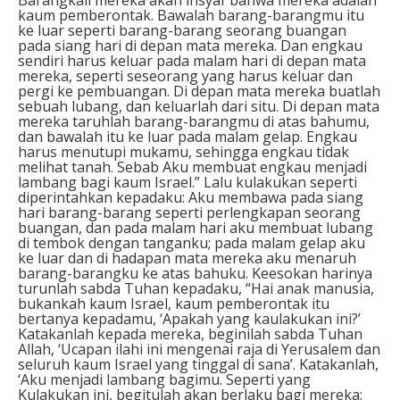
kaum pemberontak. Bawalah barang-barangmu itu
ke luar seperti barang-barang seorang buangan
pada siang hari di depan mata mereka. Dan engkau
sendiri harus keluar pada malam hari di depan mata
mereka, seperti seseorang yang harus keluar dan
pergi ke pembuangan. Di depan mata mereka buatlah
sebuah lubang, dan keluarlah dari situ. Di depan mata
mereka taruhlah barang-barangmu di atas bahumu,
dan bawalah itu ke luar pada malam gelap. Engkau
harus menutupi mukamu, sehingga engkau tidak
melihat tanah. Sebab Aku membuat engkau menjadi
lambang bagi kaum Israel.” Lalu kulakukan seperti
diperintahkan kepadaku: Aku membawa pada siang
hari barang-barang seperti perlengkapan seorang
buangan, dan pada malam hari aku membuat lubang
di tembok dengan tanganku; pada malam gelap aku
ke luar dan di hadapan mata mereka aku menaruh
barang-barangku ke atas bahuku. Keesokan harinya
turunlah sabda Tuhan kepadaku, “Hai anak manusia,
bukankah kaum Israel, kaum pemberontak itu
bertanya kepadamu, ‘Apakah yang kaulakukan ini?’
Katakanlah kepada mereka, beginilah sabda Tuhan
Allah, ‘Ucapan ilahi ini mengenai raja di Yerusalem dan
seluruh kaum Israel yang tinggal di sana’. Katakanlah,
‘Aku menjadi lambang bagimu. Seperti yang
Kulakukan ini, begitulah akan berlaku bagi mereka;