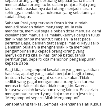
kepada orang yang berutang kepadanya; ia malah
memasukkan orang itu ke dalam penjara. Raja yang
tadi membebaskannya dari utang menjadi marah
sehingga memberinya hukuman yang sebelumnya
sudah dihapus.
Sahabat Resi yang terkasih.Yesus Kristus telah
menjadi teladan dalam mengampuni. Ia rela
menderita, memikul segala beban dosa manusia, demi
keselamatan manusia. Ia melakukannya dengan tulus
dan ikhlas tanpa menuntut imbalan. Ia taat pada
perintah Bapa, bahkan taat sampai mati di kayu salib.
Demikian pulalah Ia menghendaki kita memberi
pengampunan itu kepada orang-orang yang
menyakiti hati kita. Iklhas, tanpa batas, tanpa
perhitungan, seperti kita memohon pengampunan
kepada Bapa.
Bagi kita, mengampuni kesalahan yang menyakitkan
hati kita, apalagi yang sudah berjalan begitu lama,
tentulah hal yang sangat sukar dilakukan.Tidak
sedikit yang gagal mengampuni orang lain karena
merasa terlalu sulit dan tidak mungkin. Karena
fokusnya adalah kesalahan orang lain itu. Belajarlah
mengampuni seperti yang diajarkan oleh Jesus ini;
“Mengampuni seperti Allah Mengampuni”
Sahabat yang terkasi. Semoga kerendahan Hati Kudus