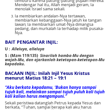
cemburu karena patung-patung pujaan mereka.
Mendengar hal itu, Allah menjadi geram, Ia
menolak Israel sama sekali.
Ia membiarkan andalan-Nya tertawan,
membiarkan kebanggaan-Nya jatuh ke tangan
lawan; Ia membiarkan umat-Nya dimangsa
pedang, dan murkalah Ia terhadap milik pusaka-
Nya.
BAIT PENGANTAR INJIL:
U :
Alleluya, alleluya
S : (Mzm 119:135)
Sinarilah hamba-Mu dengan
wajah-Mu, dan ajarkanlah ketetapan-ketetapan-Mu
kepadaku.
BACAAN INJIL: Inilah Injil Yesus Kristus
menurut Matius 18:21 – 19:1
“Aku berkata kepadamu, ‘Bukan hanya sampai
tujuh kali, melainkan sampai tujuh puluh kali tujuh
kali kalian harus mengampuni.”
Sekali peristiwa datanglah Petrus kepada Yesus dan
berkata, “Tuhan, sampai berapa kali aku harus