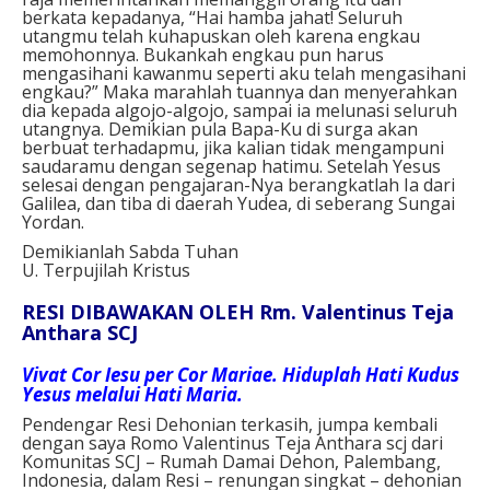
berkata kepadanya, “Hai hamba jahat! Seluruh
utangmu telah kuhapuskan oleh karena engkau
memohonnya. Bukankah engkau pun harus
mengasihani kawanmu seperti aku telah mengasihani
engkau?” Maka marahlah tuannya dan menyerahkan
dia kepada algojo-algojo, sampai ia melunasi seluruh
utangnya. Demikian pula Bapa-Ku di surga akan
berbuat terhadapmu, jika kalian tidak mengampuni
saudaramu dengan segenap hatimu. Setelah Yesus
selesai dengan pengajaran-Nya berangkatlah Ia dari
Galilea, dan tiba di daerah Yudea, di seberang Sungai
Yordan.
Demikianlah Sabda Tuhan
U. Terpujilah Kristus
RESI DIBAWAKAN OLEH Rm. Valentinus Teja
Anthara SCJ
Vivat Cor Iesu per Cor Mariae. Hiduplah Hati Kudus
Yesus melalui Hati Maria.
Pendengar Resi Dehonian terkasih, jumpa kembali
dengan saya Romo Valentinus Teja Anthara scj dari
Komunitas SCJ – Rumah Damai Dehon, Palembang,
Indonesia, dalam Resi – renungan singkat – dehonian