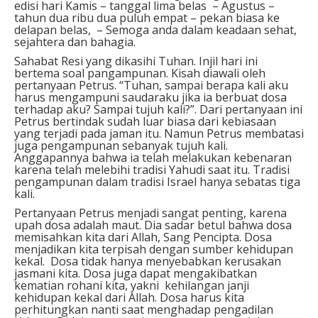
edisi hari Kamis – tanggal lima belas – Agustus –
tahun dua ribu dua puluh empat – pekan biasa ke
delapan belas, – Semoga anda dalam keadaan sehat,
sejahtera dan bahagia.
Sahabat Resi yang dikasihi Tuhan. Injil hari ini
bertema soal pangampunan. Kisah diawali oleh
pertanyaan Petrus. “Tuhan, sampai berapa kali aku
harus mengampuni saudaraku jika ia berbuat dosa
terhadap aku? Sampai tujuh kali?”. Dari pertanyaan ini
Petrus bertindak sudah luar biasa dari kebiasaan
yang terjadi pada jaman itu. Namun Petrus membatasi
juga pengampunan sebanyak tujuh kali.
Anggapannya bahwa ia telah melakukan kebenaran
karena telah melebihi tradisi Yahudi saat itu. Tradisi
pengampunan dalam tradisi Israel hanya sebatas tiga
kali.
Pertanyaan Petrus menjadi sangat penting, karena
upah dosa adalah maut. Dia sadar betul bahwa dosa
memisahkan kita dari Allah, Sang Pencipta. Dosa
menjadikan kita terpisah dengan sumber kehidupan
kekal. Dosa tidak hanya menyebabkan kerusakan
jasmani kita. Dosa juga dapat mengakibatkan
kematian rohani kita, yakni kehilangan janji
kehidupan kekal dari Allah. Dosa harus kita
perhitungkan nanti saat menghadap pengadilan