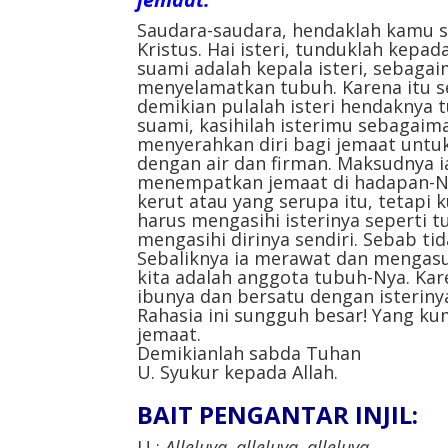
Saudara-saudara, hendaklah kamu s
Kristus. Hai isteri, tunduklah kep
suami adalah kepala isteri, sebagai
menyelamatkan tubuh. Karena itu s
demikian pulalah isteri hendaknya 
suami, kasihilah isterimu sebagaim
menyerahkan diri bagi jemaat unt
dengan air dan firman. Maksudnya i
menempatkan jemaat di hadapan-Ny
kerut atau yang serupa itu, tetapi 
harus mengasihi isterinya seperti t
mengasihi dirinya sendiri. Sebab t
Sebaliknya ia merawat dan mengasuh
kita adalah anggota tubuh-Nya. Kare
ibunya dan bersatu dengan isteriny
Rahasia ini sungguh besar! Yang k
jemaat.
Demikianlah sabda Tuhan
U. Syukur kepada Allah.
BAIT PENGANTAR INJIL:
U :
Alleluya, alleluya, alleluya.