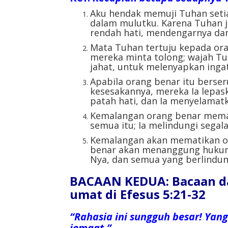
Aku hendak memuji Tuhan setiap
dalam mulutku. Karena Tuhan j
rendah hati, mendengarnya dan
Mata Tuhan tertuju kepada ora
mereka minta tolong; wajah T
jahat, untuk melenyapkan inga
Apabila orang benar itu berse
kesesakannya, mereka Ia lepas
patah hati, dan Ia menyelamat
Kemalangan orang benar meman
semua itu; Ia melindungi segal
Kemalangan akan mematikan or
benar akan menanggung huku
Nya, dan semua yang berlindu
BACAAN KEDUA: Bacaan da
umat di Efesus 5:21-32
“Rahasia ini sungguh besar! Yan
jemaat.”