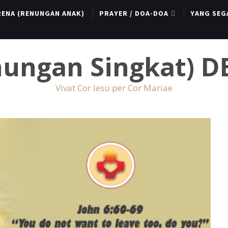
RENA (RENUNGAN ANAK)
PRAYER / DOA-DOA
YANG SEG
enungan Singkat) 
Vivat Cor Iesu per Cor Mariae