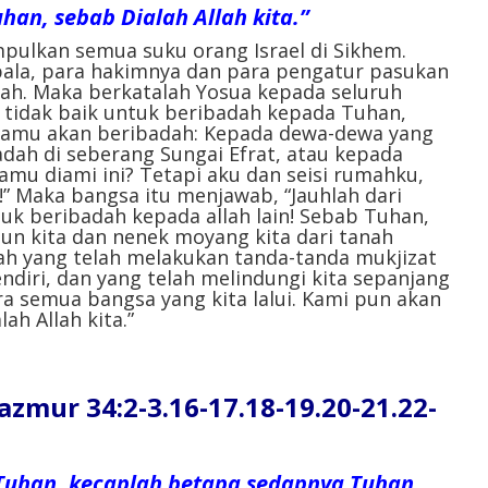
an, sebab Dialah Allah kita.”
ulkan semua suku orang Israel di Sikhem.
epala, para hakimnya dan para pengatur pasukan
llah. Maka berkatalah Yosua kepada seluruh
 tidak baik untuk beribadah kepada Tuhan,
a kamu akan beribadah: Kepada dewa-dewa yang
ah di seberang Sungai Efrat, atau kepada
mu diami ini? Tetapi aku dan seisi rumahku,
” Maka bangsa itu menjawab, “Jauhlah dari
k beribadah kepada allah lain! Sebab Tuhan,
tun kita dan nenek moyang kita dari tanah
ah yang telah melakukan tanda-tanda mukjizat
endiri, dan yang telah melindungi kita sepanjang
ra semua bangsa yang kita lalui. Kami pun akan
h Allah kita.”
r 34:2-3.16-17.18-19.20-21.22-
Tuhan, kecaplah betapa sedapnya Tuhan.