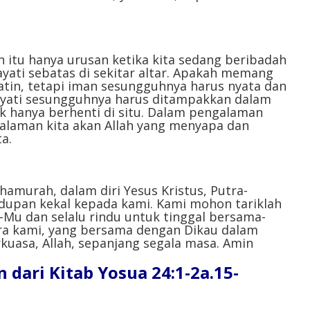
atau
menurunkan
volume.
an itu hanya urusan ketika kita sedang beribadah
ayati sebatas di sekitar altar. Apakah memang
atin, tetapi iman sesungguhnya harus nyata dan
ayati sesungguhnya harus ditampakkan dalam
ak hanya berhenti di situ. Dalam pengalaman
galaman kita akan Allah yang menyapa dan
a.
hamurah, dalam diri Yesus Kristus, Putra-
upan kekal kepada kami. Kami mohon tariklah
n-Mu dan selalu rindu untuk tinggal bersama-
ra kami, yang bersama dengan Dikau dalam
kuasa, Allah, sepanjang segala masa. Amin
ari Kitab Yosua 24:1-2a.15-