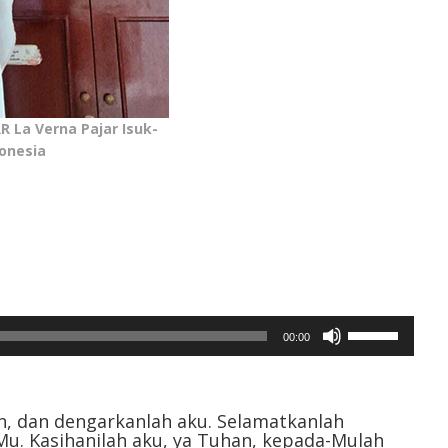
R La Verna Pajar Isuk-
onesia
Gunakan
00:00
Anak
Panah
Atas/Bawah
untuk
n, dan dengarkanlah aku. Selamatkanlah
. Kasihanilah aku, ya Tuhan, kepada-Mulah
menaikkan