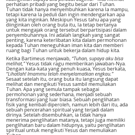
perhatian pribadi yang begitu besar dari Tuhan.
Tuhan tidak hanya menyembuhkan karena Ia mampu,
tetapi karena Ia peduli dan ingin mendengarkan apa
yang kita inginkan. Meskipun Yesus tahu apa yang
diinginkan oleh orang buta itu, Ia tetap bertanya
untuk mengajak orang tersebut berpartisipasi dalam
penyembuhannya. Ini adalah langkah yang sangat
penting, karena keterlibatan kita dalam permohonan
kepada Tuhan meneguhkan iman kita dan memberi
ruang bagi Tuhan untuk bekerja dalam hidup kita.
Ketika Bartimeus menjawab,
“Tuhan, supaya aku bisa
melihat,”
Yesus tidak ragu memberikan jawaban-Nya.
Dengan kata-kata yang penuh kuasa, Yesus berkata,
“Lihatlah! Imammu telah menyelamatkan engkau.”
Sesaat setelah itu, orang buta itu langsung dapat
melihat dan mengikuti Yesus sambil memuliakan
Tuhan. Apa yang semula tampak sebagai
permohonan yang sederhana, menjadi sebuah
transformasi yang luar biasa. Sebuah penglihatan
fisik yang kembali diperoleh, namun lebih dari itu, ada
sebuah pencerahan spiritual yang terjadi dalam
dirinya. Setelah disembuhkan, ia tidak hanya
menerima penglihatan matanya, tetapi juga memiliki
penglihatan baru dalam hidupnya, yaitu penglihatan
spiritual untuk mengikuti Yesus dan memuliakan