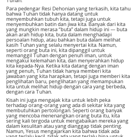
Tuhan.
Para pedengar Resi Dehonian yang terkasih, kita tahu
bahwa Tuhan tidak hanya datang untuk
menyembuhkan tubuh kita, tetapi juga untuk
menyembuhkan batin dan jiwa kita. Banyak dari kita
yang mungkin merasa “buta” dalam hidup ini — buta
akan arah hidup kita, buta dalam menghadapi
persoalan hidup, atau bahkan buta dalam melihat
kasih Tuhan yang selalu menyertai kita. Namun,
seperti orang buta ini, kita dipanggil untuk
memanggil Tuhan dengan penuh iman, untuk
mengakui kelemahan kita, dan menyerahkan hidup
kita kepada-Nya. Ketika kita datang dengan iman
yang penuh, Tuhan tidak hanya memberi kita
jawaban yang kita harapkan, tetapi juga memberi kita
penglihatan baru, penglihatan yang memampukan
kita untuk melihat hidup dengan cara yang berbeda,
dengan cara Tuhan.
Kisah ini juga mengajak kita untuk lebih peka
terhadap orang-orang yang ada di sekitar kita yang
membutuhkan pertolongan. Seperti orang banyak
yang mencoba menenangkan orang buta itu, kita
sering kali tergoda untuk mengabaikan mereka yang
dalam kesulitan atau yang dianggap tidak penting.
Namun, Yesus mengajarkan kita bahwa tidak ada
yang terlalu kecil, tidak ada yang terlalu hina untuk