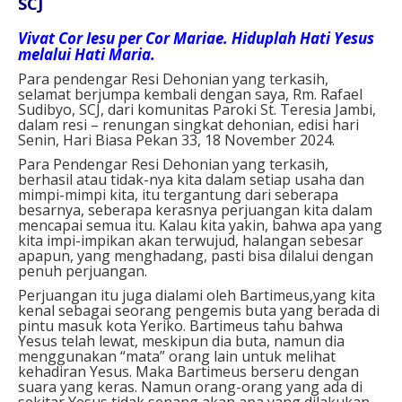
SCJ
Vivat Cor Iesu per Cor Mariae. Hiduplah Hati Yesus
melalui Hati Maria.
Para pendengar Resi Dehonian yang terkasih,
selamat berjumpa kembali dengan saya, Rm. Rafael
Sudibyo, SCJ, dari komunitas Paroki St. Teresia Jambi,
dalam resi – renungan singkat dehonian, edisi hari
Senin, Hari Biasa Pekan 33, 18 November 2024.
Para Pendengar Resi Dehonian yang terkasih,
berhasil atau tidak-nya kita dalam setiap usaha dan
mimpi-mimpi kita, itu tergantung dari seberapa
besarnya, seberapa kerasnya perjuangan kita dalam
mencapai semua itu. Kalau kita yakin, bahwa apa yang
kita impi-impikan akan terwujud, halangan sebesar
apapun, yang menghadang, pasti bisa dilalui dengan
penuh perjuangan.
Perjuangan itu juga dialami oleh Bartimeus,yang kita
kenal sebagai seorang pengemis buta yang berada di
pintu masuk kota Yeriko. Bartimeus tahu bahwa
Yesus telah lewat, meskipun dia buta, namun dia
menggunakan “mata” orang lain untuk melihat
kehadiran Yesus. Maka Bartimeus berseru dengan
suara yang keras. Namun orang-orang yang ada di
sekitar Yesus tidak senang akan apa yang dilakukan