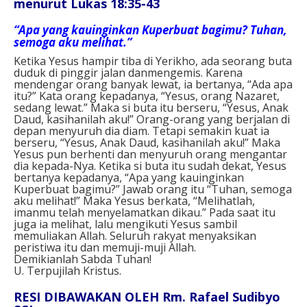
menurut Lukas 18:35-43
“Apa yang kauinginkan Kuperbuat bagimu? Tuhan,
semoga aku melihat.”
Ketika Yesus hampir tiba di Yerikho, ada seorang buta
duduk di pinggir jalan danmengemis. Karena
mendengar orang banyak lewat, ia bertanya, “Ada apa
itu?” Kata orang kepadanya, “Yesus, orang Nazaret,
sedang lewat.” Maka si buta itu berseru, “Yesus, Anak
Daud, kasihanilah aku!” Orang-orang yang berjalan di
depan menyuruh dia diam. Tetapi semakin kuat ia
berseru, “Yesus, Anak Daud, kasihanilah aku!” Maka
Yesus pun berhenti dan menyuruh orang mengantar
dia kepada-Nya. Ketika si buta itu sudah dekat, Yesus
bertanya kepadanya, “Apa yang kauinginkan
Kuperbuat bagimu?” Jawab orang itu “Tuhan, semoga
aku melihat!” Maka Yesus berkata, “Melihatlah,
imanmu telah menyelamatkan dikau.” Pada saat itu
juga ia melihat, lalu mengikuti Yesus sambil
memuliakan Allah. Seluruh rakyat menyaksikan
peristiwa itu dan memuji-muji Allah.
Demikianlah Sabda Tuhan!
U. Terpujilah Kristus.
RESI DIBAWAKAN OLEH Rm. Rafael Sudibyo