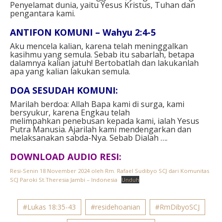
Penyelamat dunia, yaitu Yesus Kristus, Tuhan dan
pengantara kami.
ANTIFON KOMUNI – Wahyu 2:4-5
Aku mencela kalian, karena telah meninggalkan
kasihmu yang semula. Sebab itu sabarlah, betapa
dalamnya kalian jatuh! Bertobatlah dan lakukanlah
apa yang kalian lakukan semula.
DOA SESUDAH KOMUNI:
Marilah berdoa: Allah Bapa kami di surga, kami
bersyukur, karena Engkau telah
melimpahkan penebusan kepada kami, ialah Yesus
Putra Manusia. Ajarilah kami mendengarkan dan
melaksanakan sabda-Nya. Sebab Dialah ….
DOWNLOAD AUDIO RESI:
Resi-Senin 18 November 2024 oleh Rm. Rafael Sudibyo SCJ dari Komunitas
SCJ Paroki St.Theresia Jambi – Indonesia
Unduh
#Lukas 18:35-43
#residehoanian
#RmDibyoSCJ