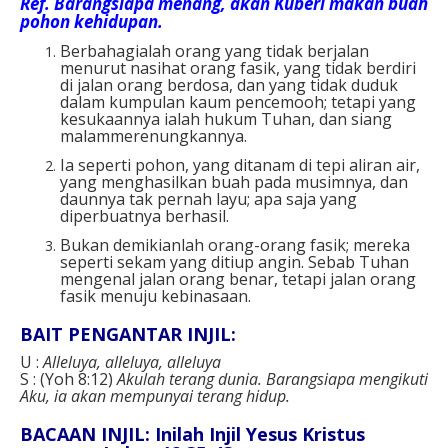
Ref.
Barangsiapa menang, akan Kuberi makan buah
pohon kehidupan.
Berbahagialah orang yang tidak berjalan
menurut nasihat orang fasik, yang tidak berdiri
di jalan orang berdosa, dan yang tidak duduk
dalam kumpulan kaum pencemooh; tetapi yang
kesukaannya ialah hukum Tuhan, dan siang
malammerenungkannya.
Ia seperti pohon, yang ditanam di tepi aliran air,
yang menghasilkan buah pada musimnya, dan
daunnya tak pernah layu; apa saja yang
diperbuatnya berhasil.
Bukan demikianlah orang-orang fasik; mereka
seperti sekam yang ditiup angin. Sebab Tuhan
mengenal jalan orang benar, tetapi jalan orang
fasik menuju kebinasaan.
BAIT PENGANTAR INJIL:
U :
Alleluya, alleluya, alleluya
S : (Yoh 8:12)
Akulah terang dunia. Barangsiapa mengikuti
Aku, ia akan mempunyai terang hidup.
BACAAN INJIL: Inilah Injil Yesus Kristus