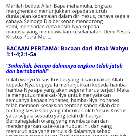
Marilah bedoa: Allah Bapa mahamulia, Engkau
menghendaki menunjukkan kepada seluruh
dunia jalan kedamaian dalam diri Yesus, cahaya segala
cahaya. Semoga Dia berkenan mendorong
kami, meneladan cinta kasih-Nya kepada
manusia yang membawakan keselamatan. Demi Yesus
Kristus Putra-Mu ….
BACAAN PERTAMA: Bacaan dari Kitab Wahyu
1:1-4;2:1-5a
“Sadarilah, betapa dalamnya engkau telah jatuh
dan bertobatlah!”
Inilah wahyu Yesus Kristus yang dikaruniakan Allah
kepada-Nya, supaya Ia menunjukkan kepada hamba-
hamba-Nya apa yang akan segera harus terjadi. Maka
Ia mengutus malaikat-Nya untuk menyatakan
semuanya kepada Yohanes, hamba-Nya. Yohanes
telah memberi kesaksian tentang sabda Allah dan
tentang kesaksian yang diberikan oleh Yesus Kristus,
yaitu segala sesuatu yang telah dilihatnya.
Berbahagialah orang yang membacakan dan
mendengarkan kata-kata nubuat ini, dan yang
menuruti apa yang tertulis di dalamnya sebab