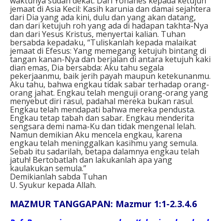
waktunya sudah dekat. Dari Yohanes kepada ketujuh
jemaat di Asia Kecil: Kasih karunia dan damai sejahtera
dari Dia yang ada kini, dulu dan yang akan datang,
dan dari ketujuh roh yang ada di hadapan takhta-Nya
dan dari Yesus Kristus, menyertai kalian. Tuhan
bersabda kepadaku, “Tuliskanlah kepada malaikat
jemaat di Efesus: Yang memegang ketujuh bintang di
tangan kanan-Nya dan berjalan di antara ketujuh kaki
dian emas, Dia bersabda: Aku tahu segala
pekerjaanmu, baik jerih payah maupun ketekunanmu.
Aku tahu, bahwa engkau tidak sabar terhadap orang-
orang jahat. Engkau telah menguji orang-orang yang
menyebut diri rasul, padahal mereka bukan rasul.
Engkau telah mendapati bahwa mereka pendusta.
Engkau tetap tabah dan sabar. Engkau menderita
sengsara demi nama-Ku dan tidak mengenal lelah.
Namun demikian Aku mencela engkau, karena
engkau telah meninggalkan kasihmu yang semula.
Sebab itu sadarilah, betapa dalamnya engkau telah
jatuh! Bertobatlah dan lakukanlah apa yang
kaulakukan semula.”
Demikianlah sabda Tuhan
U. Syukur kepada Allah.
MAZMUR TANGGAPAN: Mazmur 1:1-2.3.4.6