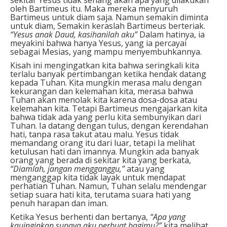
oleh Bartimeus itu. Maka mereka menyuruh
Bartimeus untuk diam saja. Namun semakin diminta
untuk diam, Semakin keraslah Bartimeus berteriak.
“Yesus anak Daud, kasihanilah aku”
Dalam hatinya, ia
meyakini bahwa hanya Yesus, yang ia percayai
sebagai Mesias, yang mampu menyembuhkannya.
Kisah ini mengingatkan kita bahwa seringkali kita
terlalu banyak pertimbangan ketika hendak datang
kepada Tuhan. Kita mungkin merasa malu dengan
kekurangan dan kelemahan kita, merasa bahwa
Tuhan akan menolak kita karena dosa-dosa atau
kelemahan kita. Tetapi Bartimeus mengajarkan kita
bahwa tidak ada yang perlu kita sembunyikan dari
Tuhan. Ia datang dengan tulus, dengan kerendahan
hati, tanpa rasa takut atau malu. Yesus tidak
memandang orang itu dari luar, tetapi Ia melihat
ketulusan hati dan imannya. Mungkin ada banyak
orang yang berada di sekitar kita yang berkata,
“Diamlah, jangan mengganggu,”
atau yang
menganggap kita tidak layak untuk mendapat
perhatian Tuhan. Namun, Tuhan selalu mendengar
setiap suara hati kita, terutama suara hati yang
penuh harapan dan iman.
Ketika Yesus berhenti dan bertanya,
“Apa yang
kauinginkan supaya aku perbuat bagimu?”
kita melihat