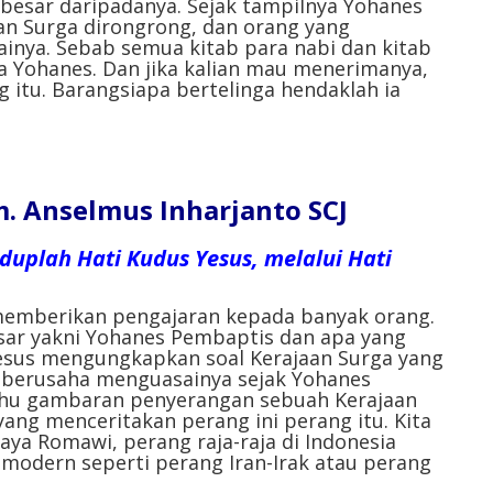
h besar daripadanya. Sejak tampilnya Yohanes
an Surga dirongrong, dan orang yang
ya. Sebab semua kitab para nabi dan kitab
a Yohanes. Dan jika kalian mau menerimanya,
g itu. Barangsiapa bertelinga hendaklah ia
 Anselmus Inharjanto SCJ
iduplah Hati Kudus Yesus, melalui Hati
s memberikan pengajaran kepada banyak orang.
ar yakni Yohanes Pembaptis dan apa yang
esus mengungkapkan soal Kerajaan Surga yang
 berusaha menguasainya sejak Yohanes
tahu gambaran penyerangan sebuah Kerajaan
 yang menceritakan perang ini perang itu. Kita
aya Romawi, perang raja-raja di Indonesia
modern seperti perang Iran-Irak atau perang