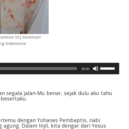
unitas SCJ Seminari
ng Indonesia
Gunakan
00:00
Anak
Panah
Atas/Bawah
untuk
n segala jalan-Mu benar, sejak dulu aku tahu
esertaku.⁣⁣
menaikkan
atau
menurunkan
volume.
a bertemu dengan Yohanes Pembaptis, nabi
 agung. Dalam Injil, kita dengar dari Yesus