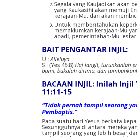
Segala yang Kaujadikan akan b
yang Kaukasihi akan memuji 
kerajaan-Mu, dan akan membic
Untuk memberitahukan keperk
memaklumkan kerajaan-Mu yang
abadi, pemerintahan-Mu lestari
BAIT PENGANTAR INJIL:
U :
Alleluya
S : (Yes 45:8)
Hai langit, turunkanlah 
bumi, bukalah dirimu, dan tumbuhkan
BACAAN INJIL:
Inilah Inji
11:11-15
“Tidak pernah tampil seorang ya
Pembaptis.”
Pada suatu hari Yesus berkata kep
Sesungguhnya di antara mereka yan
tampil seorang yang lebih besar d