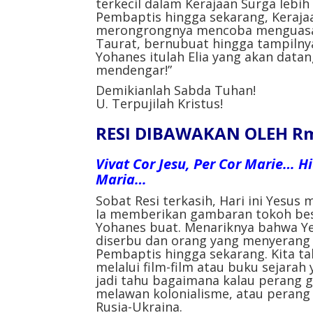
terkecil dalam Kerajaan Surga lebi
Pembaptis hingga sekarang, Keraja
merongrongnya mencoba menguasain
Taurat, bernubuat hingga tampilny
Yohanes itulah Elia yang akan datan
mendengar!”
Demikianlah Sabda Tuhan!
U. Terpujilah Kristus!
RESI DIBAWAKAN OLEH Rm.
Vivat Cor Jesu, Per Cor Marie… H
Maria…
Sobat Resi terkasih, Hari ini Yesu
Ia memberikan gambaran tokoh bes
Yohanes buat. Menariknya bahwa Y
diserbu dan orang yang menyerang
Pembaptis hingga sekarang. Kita 
melalui film-film atau buku sejarah
jadi tahu bagaimana kalau perang g
melawan kolonialisme, atau perang 
Rusia-Ukraina.