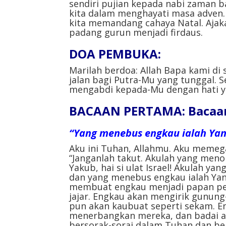
sendiri pujian kepada nabi zaman b
kita dalam menghayati masa adve
kita memandang cahaya Natal. Aja
padang gurun menjadi firdaus.⁣⁣
DOA PEMBUKA⁣:
Marilah berdoa: Allah Bapa kami di
jalan bagi Putra-Mu yang tunggal.
mengabdi kepada-Mu dengan hati ya
BACAAN PERTAMA: Bacaan 
“Yang menebus engkau ialah Yang
Aku ini Tuhan, Allahmu. Aku meme
“Janganlah takut. Akulah yang menol
Yakub, hai si ulat Israel! Akulah y
dan yang menebus engkau ialah Yan
membuat engkau menjadi papan pen
jajar. Engkau akan mengirik gunun
pun akan kaubuat seperti sekam. E
menerbangkan mereka, dan badai a
bersorak-sorai dalam Tuhan dan be