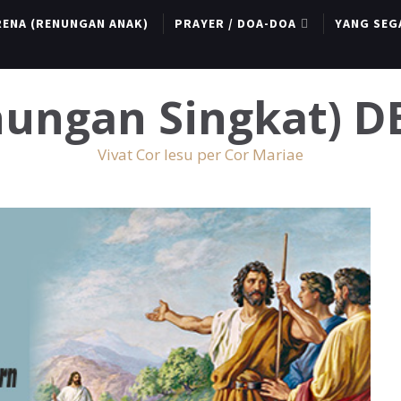
RENA (RENUNGAN ANAK)
PRAYER / DOA-DOA
YANG SEG
enungan Singkat) 
Vivat Cor Iesu per Cor Mariae