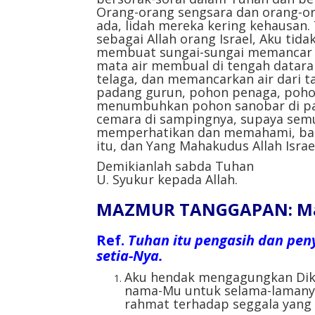
Orang-orang sengsara dan orang-ora
ada, lidah mereka kering kehausan
sebagai Allah orang Israel, Aku ti
membuat sungai-sungai memancar d
mata air membual di tengah datar
telaga, dan memancarkan air dari 
padang gurun, pohon penaga, poho
menumbuhkan pohon sanobar di pa
cemara di sampingnya, supaya sem
memperhatikan dan memahami, ba
itu, dan Yang Mahakudus Allah Isra
Demikianlah sabda Tuhan
U. Syukur kepada Allah.
MAZMUR TANGGAPAN: Mazm
Ref.
Tuhan itu pengasih dan pen
setia-Nya.
Aku hendak mengagungkan Dikau
nama-Mu untuk selama-lamanya
rahmat terhadap seggala yang 