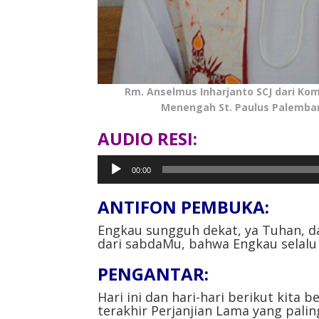
Rm. Anselmus Inharjanto SCJ dari Kom
Menengah St. Paulus Palemba
AUDIO RESI:
Pemutar
00:00
Audio
ANTIFON PEMBUKA⁣:
Engkau sungguh dekat, ya Tuhan, da
dari sabdaMu, bahwa Engkau selalu b
PENGANTAR⁣:
Hari ini dan hari-hari berikut kit
terakhir Perjanjian Lama yang paling