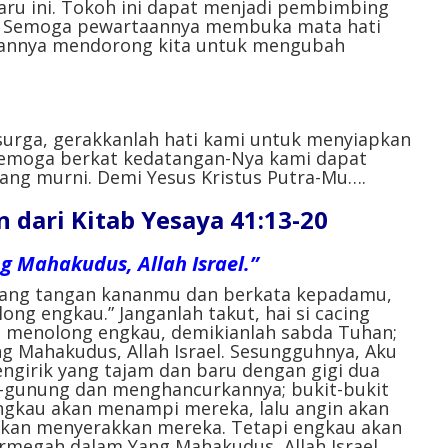
aru ini. Tokoh ini dapat menjadi pembimbing
n. Semoga pewartaannya membuka mata hati
kannya mendorong kita untuk mengubah
 surga, gerakkanlah hati kami untuk menyiapkan
 Semoga berkat kedatangan-Nya kami dapat
ng murni. Demi Yesus Kristus Putra-Mu….⁣
dari Kitab Yesaya 41:13-20
 Mahakudus, Allah Israel.”
gang tangan kananmu dan berkata kepadamu,
ong engkau.” Janganlah takut, hai si cacing
ang menolong engkau, demikianlah sabda Tuhan;
g Mahakudus, Allah Israel. Sesungguhnya, Aku
girik yang tajam dan baru dengan gigi dua
g-gunung dan menghancurkannya; bukit-bukit
ngkau akan menampi mereka, lalu angin akan
kan menyerakkan mereka. Tetapi engkau akan
rmegah dalam Yang Mahakudus, Allah Israel.