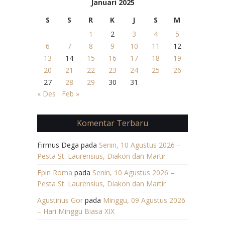
Januari 2025
S
S
R
K
J
S
M
1
2
3
4
5
6
7
8
9
10
11
12
13
14
15
16
17
18
19
20
21
22
23
24
25
26
27
28
29
30
31
« Des
Feb »
Komentar Terbaru
Firmus Dega
pada
Senin, 10 Agustus 2026 –
Pesta St. Laurensius, Diakon dan Martir
Epin Roma
pada
Senin, 10 Agustus 2026 –
Pesta St. Laurensius, Diakon dan Martir
Agustinus Gor
pada
Minggu, 09 Agustus 2026
– Hari Minggu Biasa XIX