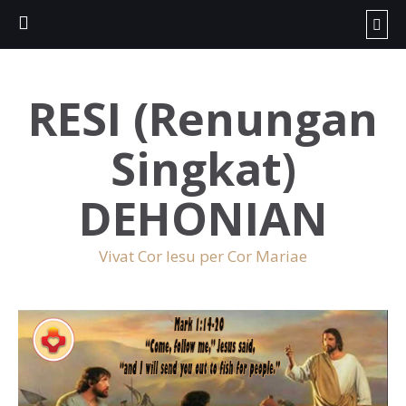
RESI (Renungan
Singkat)
DEHONIAN
Vivat Cor Iesu per Cor Mariae