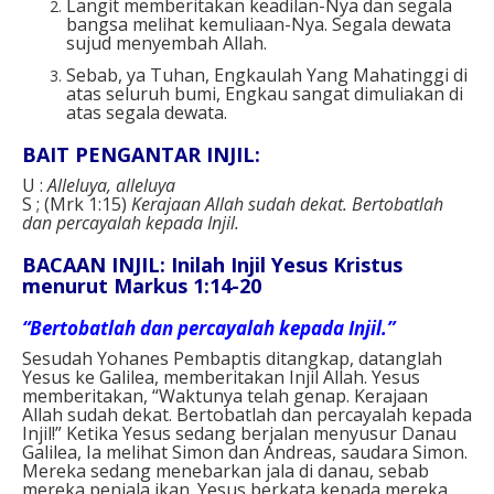
Langit memberitakan keadilan-Nya dan segala
bangsa melihat kemuliaan-Nya. Segala dewata
sujud menyembah Allah.
Sebab, ya Tuhan, Engkaulah Yang Mahatinggi di
atas seluruh bumi, Engkau sangat dimuliakan di
atas segala dewata.
BAIT PENGANTAR INJIL:
U :
Alleluya, alleluya
S ; (Mrk 1:15)
Kerajaan Allah sudah dekat. Bertobatlah
dan percayalah kepada Injil.
BACAAN INJIL:
Inilah Injil Yesus Kristus
menurut
Markus 1:14-20
“Bertobatlah dan percayalah kepada Injil.”
Sesudah Yohanes Pembaptis ditangkap, datanglah
Yesus ke Galilea, memberitakan Injil Allah. Yesus
memberitakan, “Waktunya telah genap. Kerajaan
Allah sudah dekat. Bertobatlah dan percayalah kepada
Injil!” Ketika Yesus sedang berjalan menyusur Danau
Galilea, Ia melihat Simon dan Andreas, saudara Simon.
Mereka sedang menebarkan jala di danau, sebab
mereka penjala ikan. Yesus berkata kepada mereka,