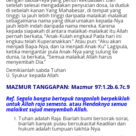
setelah selesai mengadakan penyucian dosa, Ia duduk
di sebelah kanan Yang Mahabesar, di tempat yang
tinggi. Ia jauh lebih tinggi daripada malaikat-malaikat
sebagaimana nama yang dikaruniakan kepada-Nya
jauh lebih indah daripada nama mereka. Karena
kepada siapakah di antara malaikat-malaikat itu Allah
pernah berkata, “Anak-Kulah engkau! Pada hari ini
engkau telah Kuperanakkan.” Atau pun: “Aku akan
menjadi Bapa-Nya, dan Ia menjadi Anak-Ku” Lagipula,
ketika mengantar pula Anak-Nya yang sulung ke
dunia, Ia berkata, “Semua malaikat Allah harus
menyembah Dia.”
Demikianlah sabda Tuhan
U. Syukur kepada Allah.
MAZMUR TANGGAPAN: Mazmur 97:1.2b.6.7c.9
Ref
. Segala bangsa bertepuk tanganlah berpekiklah
untuk Allah raja semesta.
atau
Hendaknya semua
malaikat sujud menyembah Allah.
Tuhan adalah Raja. Biarlah bumi bersorak-sorai,
biarlah banyak pulau bersukacita! Keadilan dan
hukum adalah tumpuan takhta-Nya.