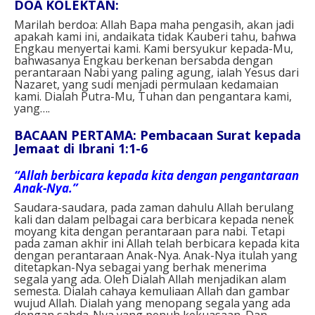
DOA KOLEKTAN:
Marilah berdoa: Allah Bapa maha pengasih, akan jadi
apakah kami ini, andaikata tidak Kauberi tahu, bahwa
Engkau menyertai kami. Kami bersyukur kepada-Mu,
bahwasanya Engkau berkenan bersabda dengan
perantaraan Nabi yang paling agung, ialah Yesus dari
Nazaret, yang sudi menjadi permulaan kedamaian
kami. Dialah Putra-Mu, Tuhan dan pengantara kami,
yang….
BACAAN PERTAMA: Pembacaan Surat kepada
Jemaat di Ibrani 1:1-6
“Allah berbicara kepada kita dengan pengantaraan
Anak-Nya.”
Saudara-saudara, pada zaman dahulu Allah berulang
kali dan dalam pelbagai cara berbicara kepada nenek
moyang kita dengan perantaraan para nabi. Tetapi
pada zaman akhir ini Allah telah berbicara kepada kita
dengan perantaraan Anak-Nya. Anak-Nya itulah yang
ditetapkan-Nya sebagai yang berhak menerima
segala yang ada. Oleh Dialah Allah menjadikan alam
semesta. Dialah cahaya kemuliaan Allah dan gambar
wujud Allah. Dialah yang menopang segala yang ada
dengan sabda-Nya yang penuh kekuasaan. Dan