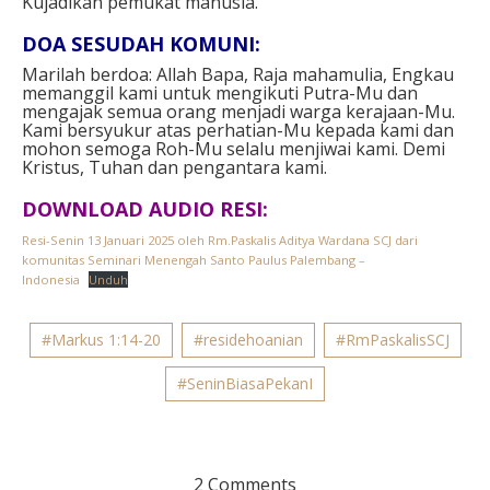
Kujadikan pemukat manusia.”⁣
DOA SESUDAH KOMUNI:
Marilah berdoa: Allah Bapa, Raja mahamulia, Engkau
memanggil kami untuk mengikuti Putra-Mu dan
mengajak semua orang menjadi warga kerajaan-Mu.
Kami bersyukur atas perhatian-Mu kepada kami dan
mohon semoga Roh-Mu selalu menjiwai kami. Demi
Kristus, Tuhan dan pengantara kami.
DOWNLOAD AUDIO RESI:
Resi-Senin 13 Januari 2025 oleh Rm.Paskalis Aditya Wardana SCJ dari
komunitas Seminari Menengah Santo Paulus Palembang –
Indonesia
Unduh
#Markus 1:14-20
#residehoanian
#RmPaskalisSCJ
#SeninBiasaPekanI
2 Comments