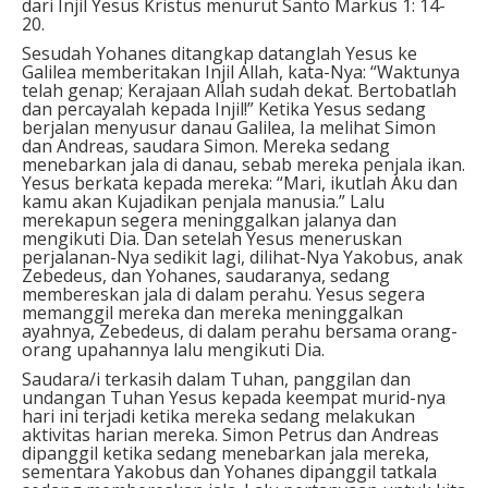
dari Injil Yesus Kristus menurut Santo Markus 1: 14-
20.
Sesudah Yohanes ditangkap datanglah Yesus ke
Galilea memberitakan Injil Allah, kata-Nya: “Waktunya
telah genap; Kerajaan Allah sudah dekat. Bertobatlah
dan percayalah kepada Injil!” Ketika Yesus sedang
berjalan menyusur danau Galilea, Ia melihat Simon
dan Andreas, saudara Simon. Mereka sedang
menebarkan jala di danau, sebab mereka penjala ikan.
Yesus berkata kepada mereka: “Mari, ikutlah Aku dan
kamu akan Kujadikan penjala manusia.” Lalu
merekapun segera meninggalkan jalanya dan
mengikuti Dia. Dan setelah Yesus meneruskan
perjalanan-Nya sedikit lagi, dilihat-Nya Yakobus, anak
Zebedeus, dan Yohanes, saudaranya, sedang
membereskan jala di dalam perahu. Yesus segera
memanggil mereka dan mereka meninggalkan
ayahnya, Zebedeus, di dalam perahu bersama orang-
orang upahannya lalu mengikuti Dia.
Saudara/i terkasih dalam Tuhan, panggilan dan
undangan Tuhan Yesus kepada keempat murid-nya
hari ini terjadi ketika mereka sedang melakukan
aktivitas harian mereka. Simon Petrus dan Andreas
dipanggil ketika sedang menebarkan jala mereka,
sementara Yakobus dan Yohanes dipanggil tatkala