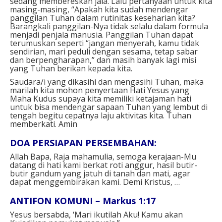
sedang membereskan jala. Lalu pertanyaan untuk kita
masing-masing, “Apakah kita sudah mendengar
panggilan Tuhan dalam rutinitas keseharian kita?
Barangkali panggilan-Nya tidak selalu dalam formula
menjadi penjala manusia. Panggilan Tuhan dapat
terumuskan seperti “jangan menyerah, kamu tidak
sendirian, mari peduli dengan sesama, tetap sabar
dan berpengharapan,” dan masih banyak lagi misi
yang Tuhan berikan kepada kita.
Saudara/i yang dikasihi dan mengasihi Tuhan, maka
marilah kita mohon penyertaan Hati Yesus yang
Maha Kudus supaya kita memiliki ketajaman hati
untuk bisa mendengar sapaan Tuhan yang lembut di
tengah begitu cepatnya laju aktivitas kita. Tuhan
memberkati. Amin
DOA PERSIAPAN PERSEMBAHAN⁣:
Allah Bapa, Raja mahamulia, semoga kerajaan-Mu
datang di hati kami berkat roti anggur, hasil butir-
butir gandum yang jatuh di tanah dan mati, agar
dapat menggembirakan kami. Demi Kristus, …⁣
ANTIFON KOMUNI – Markus 1:17⁣
Yesus bersabda, ‘Mari ikutilah Aku! Kamu akan