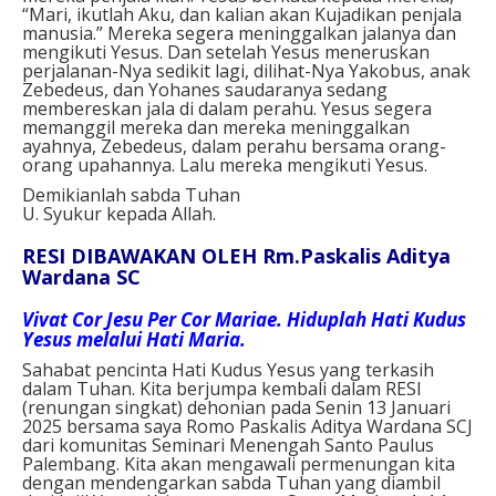
“Mari, ikutlah Aku, dan kalian akan Kujadikan penjala
manusia.” Mereka segera meninggalkan jalanya dan
mengikuti Yesus. Dan setelah Yesus meneruskan
perjalanan-Nya sedikit lagi, dilihat-Nya Yakobus, anak
Zebedeus, dan Yohanes saudaranya sedang
membereskan jala di dalam perahu. Yesus segera
memanggil mereka dan mereka meninggalkan
ayahnya, Zebedeus, dalam perahu bersama orang-
orang upahannya. Lalu mereka mengikuti Yesus.
Demikianlah sabda Tuhan
U. Syukur kepada Allah.
RESI DIBAWAKAN OLEH Rm.Paskalis Aditya
Wardana SC
Vivat Cor Jesu Per Cor Mariae. Hiduplah Hati Kudus
Yesus melalui Hati Maria.
Sahabat pencinta Hati Kudus Yesus yang terkasih
dalam Tuhan. Kita berjumpa kembali dalam RESI
(renungan singkat) dehonian pada Senin 13 Januari
2025 bersama saya Romo Paskalis Aditya Wardana SCJ
dari komunitas Seminari Menengah Santo Paulus
Palembang. Kita akan mengawali permenungan kita
dengan mendengarkan sabda Tuhan yang diambil