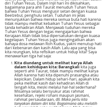
diri Tuhan Yesus, Dalam Injil hari ini dikisahkan,
bagaimana para ahli Taurat menuduh Tuhan Yesus
bahwa Tuhan Yesus mengusir setan dengan kuasa
Beelzebul, penghulu setan. Tuduhan ini jelas
menunjukkan bahwa mereka semua buta hati karena
tidak mampu melihat kebaikan Tuhan Yesus sebagai
tanda kehadiran Allah. Menjawab tuduhan mereka
Tuhan Yesus dengan tegas mengajarkan bahwa
Kerajaan Allah tidak bisa dipersatukan dengan kuasa
kegelapan. Tuhan Yesus juga mengingatkan akan
bahaya dosa melawan Roh Kudus, yakni menutup hati
dari kebenaran dan kasih Allah. Lalu apa yang bisa
kita reungkan, kita reflsikan untuk hidup kita? Saya
menawarkan tiga hal saja:
Kita diundang untuk melihat karya Allah
dalam kehidupan kita: Barangkali
kita juga
seperti ahli Taurat, tidak mampu melihat karya
Allah karena hati kita dipenuhi prasangka atau
kepicikan. Dalam hidup sehari-hari, apakah kita
peka melihat kasih dan kehadiran Allah di
tengah kita, meski melalui hal-hal sederhana?
Misalnya selalu bersyukur atas rahmat
kesehatan, rejeki rohani maupun jasmani,
rahmat persaudaraan, dll.
Maka perlu kita
tanyakan dalam diri kita: Bagaimana aku melatih