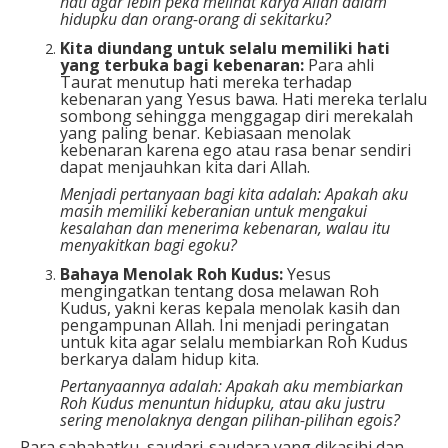
hati agar lebih peka melihat karya Allah dalam
hidupku dan orang-orang di sekitarku?
Kita diundang untuk selalu memiliki hati
yang terbuka bagi kebenaran:
Para ahli
Taurat menutup hati mereka terhadap
kebenaran yang Yesus bawa. Hati mereka terlalu
sombong sehingga menggagap diri merekalah
yang paling benar. Kebiasaan menolak
kebenaran karena ego atau rasa benar sendiri
dapat menjauhkan kita dari Allah.
Menjadi pertanyaan bagi kita adalah: Apakah aku
masih memiliki keberanian untuk mengakui
kesalahan dan menerima kebenaran, walau itu
menyakitkan bagi egoku?
Bahaya Menolak Roh Kudus:
Yesus
mengingatkan tentang dosa melawan Roh
Kudus, yakni keras kepala menolak kasih dan
pengampunan Allah. Ini menjadi peringatan
untuk kita agar selalu membiarkan Roh Kudus
berkarya dalam hidup kita.
Pertanyaannya adalah: Apakah aku membiarkan
Roh Kudus menuntun hidupku, atau aku justru
sering menolaknya dengan pilihan-pilihan egois?
Para sahabatku, saudari-saudara yang dikasihi dan