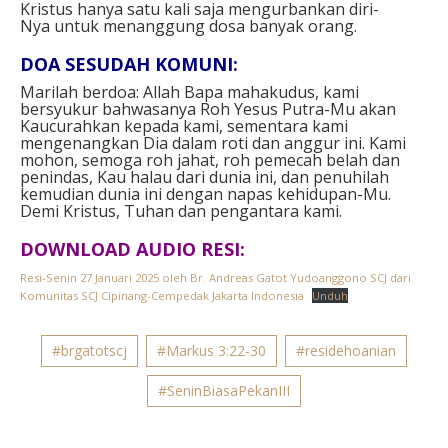
Kristus hanya satu kali saja mengurbankan diri-
Nya untuk menanggung dosa banyak orang.
DOA SESUDAH KOMUNI:
Marilah berdoa: Allah Bapa mahakudus, kami
bersyukur bahwasanya Roh Yesus Putra-Mu akan
Kaucurahkan kepada kami, sementara kami
mengenangkan Dia dalam roti dan anggur ini. Kami
mohon, semoga roh jahat, roh pemecah belah dan
penindas, Kau halau dari dunia ini, dan penuhilah
kemudian dunia ini dengan napas kehidupan-Mu.
Demi Kristus, Tuhan dan pengantara kami.
DOWNLOAD AUDIO RESI:
Resi-Senin 27 Januari 2025 oleh Br. Andreas Gatot Yudoanggono SCJ dari
Komunitas SCJ Cipinang-Cempedak Jakarta Indonesia
Unduh
#brgatotscj
#Markus 3:22-30
#residehoanian
#SeninBiasaPekanIII