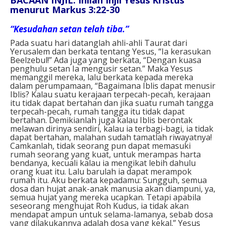
menurut Markus 3:22-30
“Kesudahan setan telah tiba.”
Pada suatu hari datanglah ahli-ahli Taurat dari
Yerusalem dan berkata tentang Yesus, “Ia kerasukan
Beelzebul!” Ada juga yang berkata, “Dengan kuasa
penghulu setan Ia mengusir setan.” Maka Yesus
memanggil mereka, lalu berkata kepada mereka
dalam perumpamaan, “Bagaimana Iblis dapat menusir
Iblis? Kalau suatu kerajaan terpecah-pecah, kerajaan
itu tidak dapat bertahan dan jika suatu rumah tangga
terpecah-pecah, rumah tangga itu tidak dapat
bertahan. Demikianlah juga kalau Iblis berontak
melawan dirinya sendiri, kalau ia terbagi-bagi, ia tidak
dapat bertahan, malahan sudah tamatlah riwayatnya!
Camkanlah, tidak seorang pun dapat memasuki
rumah seorang yang kuat, untuk merampas harta
bendanya, kecuali kalau ia mengikat lebih dahulu
orang kuat itu. Lalu barulah ia dapat merampok
rumah itu. Aku berkata kepadamu: Sungguh, semua
dosa dan hujat anak-anak manusia akan diampuni, ya,
semua hujat yang mereka ucapkan. Tetapi apabila
seseorang menghujat Roh Kudus, ia tidak akan
mendapat ampun untuk selama-lamanya, sebab dosa
yang dilakukannya adalah dosa yang kekal.” Yesus