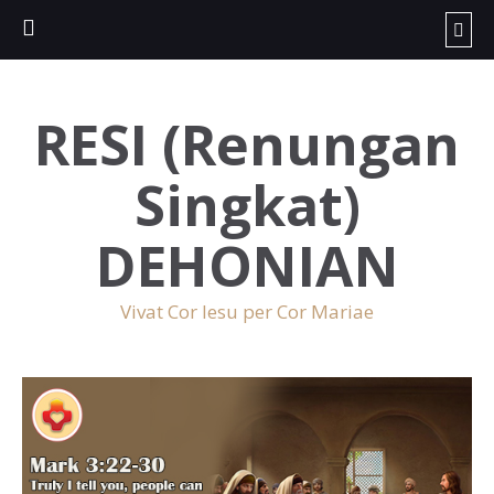
RESI (Renungan
Singkat)
DEHONIAN
Vivat Cor Iesu per Cor Mariae