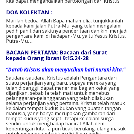
kita dapat mengandalkan pertolongan dari Kristus.
DOA KOLEKTAN :
Marilah bedoa: Allah Bapa mahamulia, tunjukkanlah
kepada kami jalan Putra-Mu, yang telah mengalami
pedih pahit dan sakitnya penderitaan dan kini menjadi
pengantara kami di hadapan-Mu, yaitu Yesus Kristus,
Putra-Mu, ….
BACAAN PERTAMA: B
acaan dari Surat
kepada Orang Ibrani 9:15.24-28
“Darah Kristus akan menyucikan hati nurani kita.”
Saudara-saudara, Kristus adalah Pengantara dari
suatu perjanjian yang baru, supaya mereka yang
telah dipanggil dapat menerima bagian kekal yang
dijanjikan, sebab Ia telah mati untuk menebus
pelanggaran-pelanggaran yang telah dilakukan
selama perjanjian yang pertama. Kristus telah masuk
ke dalam tempat kudus bukan yang buatan tangan
manusia, yang hanya merupakan gambaran dari
tempat kudus yang sejati, tetapi ke dalam surga
sendiri untuk menghadap hadirat Allah demi
kepentingan kita. Ia pun tidak berulang-ulang masuk
untuk mempersembahkan diri-Nya sendiri,