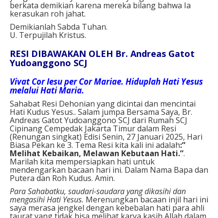
berkata demikian karena mereka bilang bahwa Ia
kerasukan roh jahat.
Demikianlah Sabda Tuhan.
U. Terpujilah Kristus.
RESI DIBAWAKAN OLEH Br. Andreas Gatot
Yudoanggono SCJ
Vivat Cor Iesu per Cor Mariae. Hiduplah Hati Yesus
melalui Hati Maria.
Sahabat Resi Dehonian yang dicintai dan mencintai
Hati Kudus Yesus.. Salam jumpa Bersama Saya, Br.
Andreas Gatot Yudoanggono SCJ dari Rumah SCJ
Cipinang Cempedak Jakarta Timur dalam Resi
(Renungan singkat) Edisi Senin, 27 Januari 2025, Hari
Biasa Pekan ke 3. Tema Resi kita kali ini adalah
:
”
Melihat Kebaikan, Melawan Kebutaan Hati
.
”
.
Marilah kita mempersiapkan hati untuk
mendengarkan bacaan hari ini. Dalam Nama Bapa dan
Putera dan Roh Kudus. Amin.
Para Sahabatku, saudari-saudara yang dikasihi dan
mengasihi Hati Yesus.
Merenungkan bacaan injil hari ini
saya merasa jengkel dengan kebebalan hati para ahli
taurat yang tidak bisa melihat karya kasih Allah dalam