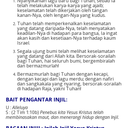
Nyanyikanlah lagu baru bagi Tuhan, sebab Ia
telah melakukan karya-karya yang ajaib;
keselamatan telah dikerjakan oleh tangan
kanan-Nya, oleh lengan-Nya yang kudus.
Tuhan telah memperkenalkan keselamatan
yang datang daripada-Nya, telah menyatakan
keadilan-Nya di hadapan para bangsa, Ia ingat
akan kasih dan kesetiaan-Nya terhadap kaum
Israel.
Segala ujung bumi telah melihat keselamatan
yang datang dari Allah kita. Bersorak-sorailah
bagi Tuhan, hai seluruh bumi, bergembiralah
dan bermazmurlah!
Bermazmurlah bagi Tuhan dengan kecapi,
dengan kecapi dan lagu merdu; dengan nafiri
dan sangkakala yang nyaring, bersorak-sorailah
di hadapan Raja, yakni Tuhan!
BAIT PENGANTAR INJIL:
U :
Alleluya
S : (2 Tim 1:10b)
Penebus kita Yesus Kristus telah
membinasakan maut, dan menerangi hidup dengan Injil.
BACAAN INJIL: Inilah Injil Yesus Kristus