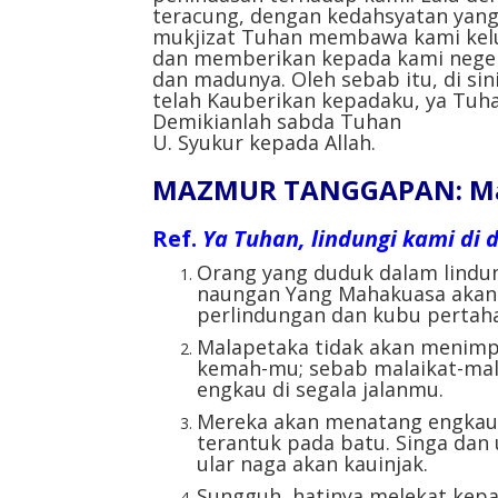
teracung, dengan kedahsyatan yang
mukjizat Tuhan membawa kami kelua
dan memberikan kepada kami negeri
dan madunya. Oleh sebab itu, di si
telah Kauberikan kepadaku, ya Tuha
Demikianlah sabda Tuhan
U. Syukur kepada Allah.
MAZMUR TANGGAPAN: Mazm
Ref.
Ya Tuhan, lindungi kami di 
Orang yang duduk dalam lindu
naungan Yang Mahakuasa akan 
perlindungan dan kubu pertaha
Malapetaka tidak akan menimp
kemah-mu; sebab malaikat-mal
engkau di segala jalanmu.
Mereka akan menatang engkau 
terantuk pada batu. Singa dan 
ular naga akan kauinjak.
Sungguh, hatinya melekat kep