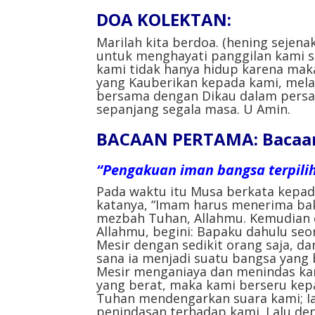
DOA KOLEKTAN:
Marilah kita berdoa. (hening sejena
untuk menghayati panggilan kami se
kami tidak hanya hidup karena maka
yang Kauberikan kepada kami, melal
bersama dengan Dikau dalam persat
sepanjang segala masa. U Amin.
BACAAN PERTAMA: Bacaan 
“Pengakuan iman bangsa terpilih
Pada waktu itu Musa berkata kepad
katanya, “Imam harus menerima bak
mezbah Tuhan, Allahmu. Kemudian 
Allahmu, begini: Bapaku dahulu seo
Mesir dengan sedikit orang saja, dan
sana ia menjadi suatu bangsa yang 
Mesir menganiaya dan menindas ka
yang berat, maka kami berseru kep
Tuhan mendengarkan suara kami; I
penindasan terhadap kami. Lalu de