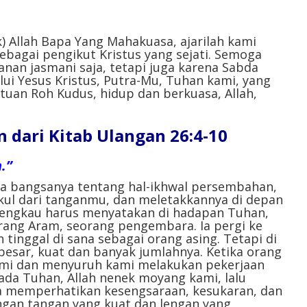
k) Allah Bapa Yang Mahakuasa, ajarilah kami
bagai pengikut Kristus yang sejati. Semoga
nan jasmani saja, tetapi juga karena Sabda
ui Yesus Kristus, Putra-Mu, Tuhan kami, yang
uan Roh Kudus, hidup dan berkuasa, Allah,
dari Kitab Ulangan 26:4-10
.”
a bangsanya tentang hal-ikhwal persembahan,
ul dari tanganmu, dan meletakkannya di depan
engkau harus menyatakan di hadapan Tuhan,
rang Aram, seorang pengembara. Ia pergi ke
 tinggal di sana sebagai orang asing. Tetapi di
besar, kuat dan banyak jumlahnya. Ketika orang
mi dan menyuruh kami melakukan pekerjaan
ada Tuhan, Allah nenek moyang kami, lalu
a memperhatikan kesengsaraan, kesukaran, dan
ngan tangan yang kuat dan lengan yang