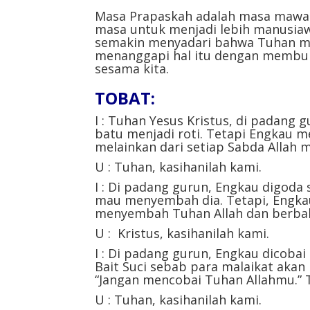
Masa Prapaskah adalah masa mawas
masa untuk menjadi lebih manusia
semakin menyadari bahwa Tuhan me
menanggapi hal itu dengan membuk
sesama kita.
TOBAT:
I : Tuhan Yesus Kristus, di padang
batu menjadi roti. Tetapi Engkau m
melainkan dari setiap Sabda Allah m
U : Tuhan, kasihanilah kami.
I : Di padang gurun, Engkau digoda 
mau menyembah dia. Tetapi, Engk
menyembah Tuhan Allah dan berbakti
U : Kristus, kasihanilah kami.
I : Di padang gurun, Engkau dicoba
Bait Suci sebab para malaikat aka
“Jangan mencobai Tuhan Allahmu.” T
U : Tuhan, kasihanilah kami.