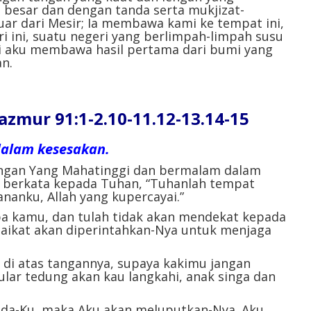
 besar dan dengan tanda serta mukjizat-
r dari Mesir; Ia membawa kami ke tempat ini,
 ini, suatu negeri yang berlimpah-limpah susu
ni aku membawa hasil pertama dari bumi yang
n.
ur 91:1-2.10-11.12-13.14-15
dalam kesesakan.
ngan Yang Mahatinggi dan bermalam dalam
berkata kepada Tuhan, “Tuhanlah tempat
nanku, Allah yang kupercayai.”
a kamu, dan tulah tidak akan mendekat kepada
aikat akan diperintahkan-Nya untuk menjaga
di atas tangannya, supaya kakimu jangan
ular tedung akan kau langkahi, anak singa dan
ada-Ku, maka Aku akan meluputkan-Nya. Aku