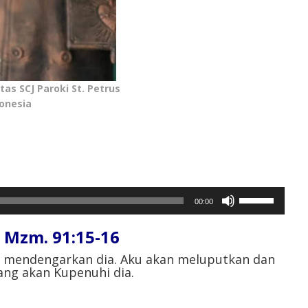
as SCJ Paroki St. Petrus
onesia
Gunakan
00:00
Anak
Panah
Mzm. 91:15-16
Atas/Bawah
untuk
n mendengarkan dia. Aku akan meluputkan dan
ng akan Kupenuhi dia.
menaikkan
atau
menurunkan