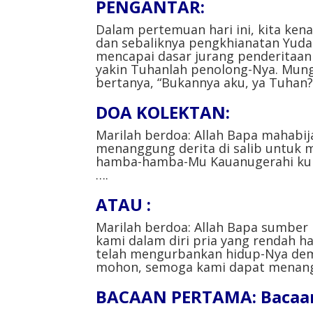
PENGANTAR⁣:
Dalam pertemuan hari ini, kita ken
dan sebaliknya pengkhianatan Yuda
mencapai dasar jurang penderitaan 
yakin Tuhanlah penolong-Nya. Mung
bertanya, “Bukannya aku, ya Tuhan?”⁣
DOA KOLEKTAN:
Marilah berdoa: Allah Bapa mahabi
menanggung derita di salib untuk
hamba-hamba-Mu Kauanugerahi kurn
….⁣⁣
ATAU : ⁣
Marilah berdoa: Allah Bapa sumber
kami dalam diri pria yang rendah hat
telah mengurbankan hidup-Nya dem
mohon, semoga kami dapat menangga
BACAAN PERTAMA: Bacaan 