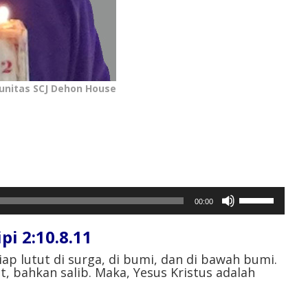
unitas SCJ Dehon House
Gunakan
00:00
Anak
Panah
i 2:10.8.11
Atas/Bawah
untuk
ap lutut di surga, di bumi, dan di bawah bumi.
, bahkan salib. Maka, Yesus Kristus adalah
menaikkan
atau
menurunkan