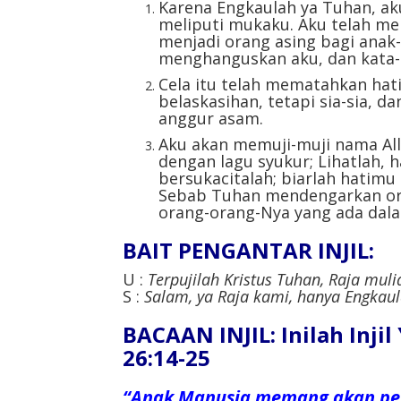
Karena Engkaulah ya Tuhan, a
meliputi mukaku. Aku telah me
menjadi orang asing bagi anak
menghanguskan aku, dan kata-
Cela itu telah mematahkan hat
belaskasihan, tetapi sia-sia,
anggur asam.
Aku akan memuji-muji nama Al
dengan lagu syukur; Lihatlah, 
bersukacitalah; biarlah hatimu
Sebab Tuhan mendengarkan or
orang-orang-Nya yang ada dal
BAIT PENGANTAR INJIL:
U :
Terpujilah Kristus Tuhan, Raja muli
S :
Salam, ya Raja kami, hanya Engkau
BACAAN INJIL: Inilah Inji
26:14-25
“Anak Manusia memang akan perg