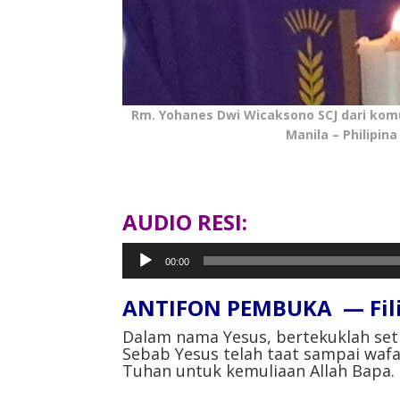
Rm. Yohanes Dwi Wicaksono SCJ dari kom
Manila – Philipina
AUDIO RESI:
Pemutar
00:00
Audio
ANTIFON PEMBUKA — Filip
Dalam nama Yesus, bertekuklah seti
Sebab Yesus telah taat sampai wafat
Tuhan untuk kemuliaan Allah Bapa.⁣⁣