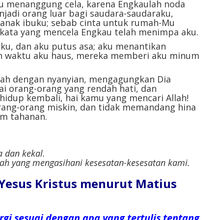
ku menanggung cela, karena Engkaulah noda
njadi orang luar bagi saudara-saudaraku,
-anak ibuku; sebab cinta untuk rumah-Mu
kata yang mencela Engkau telah menimpa aku.
iku, dan aku putus asa; aku menantikan
 dan waktu aku haus, mereka memberi aku minum
lah dengan nyanyian, mengagungkan Dia
hai orang-orang yang rendah hati, dan
 hidup kembali, hai kamu yang mencari Allah!
ang-orang miskin, dan tidak memandang hina
am tahanan.
a dan kekal.
lah yang mengasihani kesesatan-kesesatan kami.
l Yesus Kristus menurut Matius
i sesuai dengan apa yang tertulis tentang