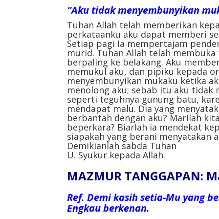
“Aku tidak menyembunyikan muka
Tuhan Allah telah memberikan kepa
perkataanku aku dapat memberi sem
Setiap pagi Ia mempertajam pende
murid. Tuhan Allah telah membuka 
berpaling ke belakang. Aku membe
memukul aku, dan pipiku kepada or
menyembunyikan mukaku ketika aku 
menolong aku; sebab itu aku tida
seperti teguhnya gunung batu, kar
mendapat malu. Dia yang menyataka
berbantah dengan aku? Marilah kit
beperkara? Biarlah ia mendekat ke
siapakah yang berani menyatakan a
Demikianlah sabda Tuhan
U. Syukur kepada Allah.
MAZMUR TANGGAPAN: Mazm
Ref.
Demi kasih setia-Mu yang be
Engkau berkenan.