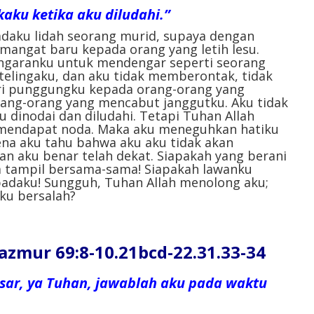
ku ketika aku diludahi.”
daku lidah seorang murid, supaya dengan
angat baru kepada orang yang letih lesu.
ngaranku untuk mendengar seperti seorang
telingaku, dan aku tidak memberontak, tidak
ri punggungku kepada orang-orang yang
ang-orang yang mencabut janggutku. Aku tidak
dinodai dan diludahi. Tetapi Tuhan Allah
k mendapat noda. Maka aku meneguhkan hatiku
ena aku tahu bahwa aku aku tidak akan
n aku benar telah dekat. Siapakah yang berani
a tampil bersama-sama! Siapakah lawanku
padaku! Sungguh, Tuhan Allah menolong aku;
ku bersalah?
ur 69:8-10.21bcd-22.31.33-34
sar, ya Tuhan, jawablah aku pada waktu