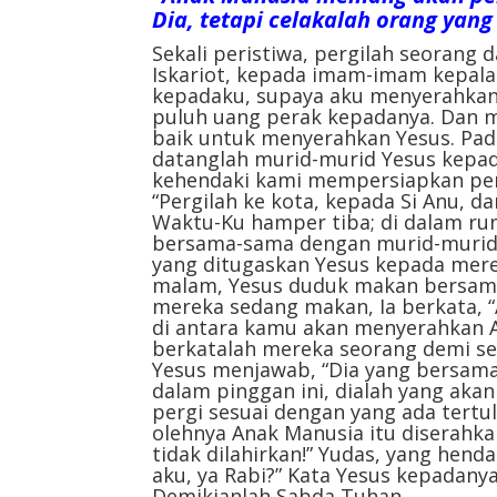
Dia, tetapi celakalah orang yan
Sekali peristiwa, pergilah seorang
Iskariot, kepada imam-imam kepala.
kepadaku, supaya aku menyerahkan
puluh uang perak kepadanya. Dan m
baik untuk menyerahkan Yesus. Pada
datanglah murid-murid Yesus kepad
kehendaki kami mempersiapkan per
“Pergilah ke kota, kepada Si Anu, d
Waktu-Ku hamper tiba; di dalam 
bersama-sama dengan murid-murid-
yang ditugaskan Yesus kepada mere
malam, Yesus duduk makan bersama
mereka sedang makan, Ia berkata,
di antara kamu akan menyerahkan A
berkatalah mereka seorang demi se
Yesus menjawab, “Dia yang bersam
dalam pinggan ini, dialah yang ak
pergi sesuai dengan yang ada tertul
olehnya Anak Manusia itu diserahkan
tidak dilahirkan!” Yudas, yang hen
aku, ya Rabi?” Kata Yesus kepadany
Demikianlah Sabda Tuhan