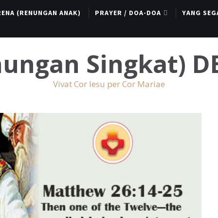
RENA (RENUNGAN ANAK)
PRAYER / DOA-DOA
YANG SEG
enungan Singkat) 
Vivat Cor Iesu per Cor Mariae