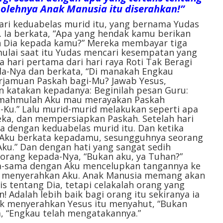
g olehnya Anak Manusia itu diserahkan!”
 dari keduabelas murid itu, yang bernama Yudas
 Ia berkata, “Apa yang hendak kamu berikan
 Dia kepada kamu?” Mereka membayar tiga
ulai saat itu Yudas mencari kesempatan yang
 hari pertama dari hari raya Roti Tak Beragi
a-Nya dan berkata, “Di manakah Engkau
jamuan Paskah bagi-Mu? Jawab Yesus,
an katakan kepadanya: Beginilah pesan Guru:
rumahmulah Aku mau merayakan Paskah
Ku.” Lalu murid-murid melakukan seperti apa
ka, dan mempersiapkan Paskah. Setelah hari
 dengan keduabelas murid itu. Dan ketika
 “Aku berkata kepadamu, sesungguhnya seorang
ku.” Dan dengan hati yang sangat sedih
orang kepada-Nya, “Bukan aku, ya Tuhan?”
a-sama dengan Aku mencelupkan tangannya ke
an menyerahkan Aku. Anak Manusia memang akan
is tentang Dia, tetapi celakalah orang yang
! Adalah lebih baik bagi orang itu sekiranya ia
dak menyerahkan Yesus itu menyahut, “Bukan
a, “Engkau telah mengatakannya.”