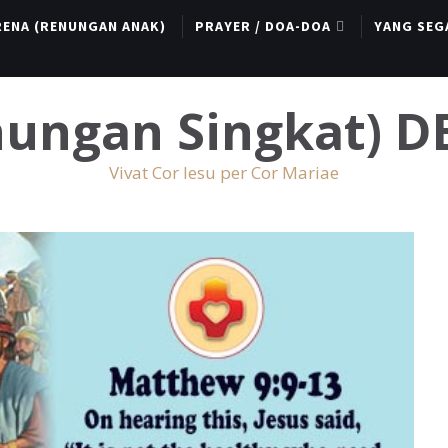
RENA (RENUNGAN ANAK)
PRAYER / DOA-DOA
YANG SEG
enungan Singkat) 
Vivat Cor Iesu per Cor Mariae