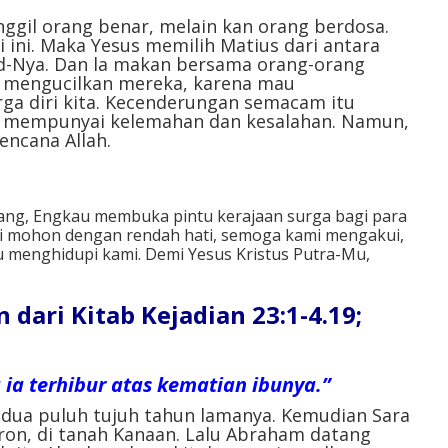
menurunkan
gil orang benar, melain kan orang berdosa.
volume.
i ini. Maka Yesus memilih Matius dari antara
d-Nya. Dan la makan bersama orang-orang
g mengucilkan mereka, karena mau
a diri kita. Kecenderungan semacam itu
n mempunyai kelemahan dan kesalahan. Namun,
encana Allah.
ang, Engkau membuka pintu kerajaan surga bagi para
i mohon dengan rendah hati, semoga kami mengakui,
menghidupi kami. Demi Yesus Kristus Putra-Mu,
ari Kitab Kejadian 23:1-4.19;
 ia terhibur atas kematian ibunya.”
s dua puluh tujuh tahun lamanya. Kemudian Sara
bron, di tanah Kanaan. Lalu Abraham datang