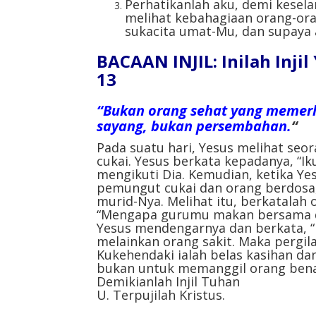
Perhatikanlah aku, demi kesel
melihat kebahagiaan orang-ora
sukacita umat-Mu, dan supaya
BACAAN INJIL: Inilah Inji
13
“Bukan orang sehat yang memerl
sayang, bukan persembahan.
“
Pada suatu hari, Yesus melihat se
cukai. Yesus berkata kepadanya, “Iku
mengikuti Dia. Kemudian, ketika Y
pemungut cukai dan orang berdosa
murid-Nya. Melihat itu, berkatalah
“Mengapa gurumu makan bersama d
Yesus mendengarnya dan berkata, 
melainkan orang sakit. Maka pergilah
Kukehendaki ialah belas kasihan d
bukan untuk memanggil orang benar
Demikianlah Injil Tuhan
U. Terpujilah Kristus.