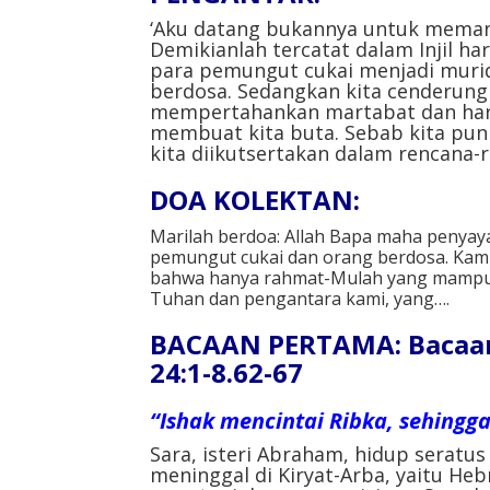
‘Aku datang bukannya untuk memang
Demikianlah tercatat dalam Injil har
para pemungut cukai menjadi muri
berdosa. Sedangkan kita cenderun
mempertahankan martabat dan harg
membuat kita buta. Sebab kita pu
kita diikutsertakan dalam rencana-r
DOA KOLEKTAN:
Marilah berdoa: Allah Bapa maha penyay
pemungut cukai dan orang berdosa. Kam
bahwa hanya rahmat-Mulah yang mampu 
Tuhan dan pengantara kami, yang….
BACAAN PERTAMA: Bacaan d
24:1-8.62-67
“Ishak mencintai Ribka, sehingga
Sara, isteri Abraham, hidup seratu
meninggal di Kiryat-Arba, yaitu He