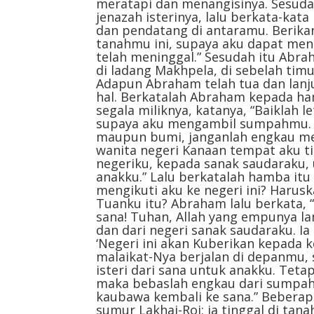
meratapi dan menangisinya. Sesud
jenazah isterinya, lalu berkata-kat
dan pendatang di antaramu. Berika
tanahmu ini, supaya aku dapat me
telah meninggal.” Sesudah itu Abra
di ladang Makhpela, di sebelah tim
Adapun Abraham telah tua dan lanj
hal. Berkatalah Abraham kepada ham
segala miliknya, katanya, “Baiklah
supaya aku mengambil sumpahmu. D
maupun bumi, janganlah engkau men
wanita negeri Kanaan tempat aku tin
negeriku, kepada sanak saudaraku, 
anakku.” Lalu berkatalah hamba itu
mengikuti aku ke negeri ini? Haru
Tuanku itu? Abraham lalu berkata, 
sana! Tuhan, Allah yang empunya la
dan dari negeri sanak saudaraku. 
‘Negeri ini akan Kuberikan kepada
malaikat-Nya berjalan di depanmu
isteri dari sana untuk anakku. Teta
maka bebaslah engkau dari sumpahm
kaubawa kembali ke sana.” Beberap
sumur Lakhai-Roi; ia tinggal di tan