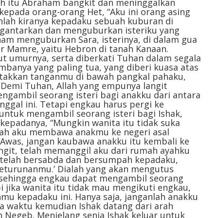
ah itu Abraham bangkit dan meninggalkan
a kepada orang-orang Het, “Aku ini orang asing
nlah kiranya kepadaku sebuah kuburan di
ngantarkan dan menguburkan isteriku yang
ham menguburkan Sara, isterinya, di dalam gua
ur Mamre, yaitu Hebron di tanah Kanaan.
ut umurnya, serta diberkati Tuhan dalam segala
banya yang paling tua, yang diberi kuasa atas
 letakkan tanganmu di bawah pangkal pahaku,
emi Tuhan, Allah yang empunya langit
gambil seorang isteri bagi anakku dari antara
ggal ini. Tetapi engkau harus pergi ke
untuk mengambil seorang isteri bagi Ishak,
 kepadanya, “Mungkin wanita itu tidak suka
skah aku membawa anakmu ke negeri asal
“Awas, jangan kaubawa anakku itu kembali ke
ngit, telah memanggil aku dari rumah ayahku
Ia telah bersabda dan bersumpah kepadaku,
 keturunanmu.’ Dialah yang akan mengutus
, sehingga engkau dapat mengambil seorang
pi jika wanita itu tidak mau mengikuti engkau,
u kepadaku ini. Hanya saja, janganlah anakku
a waktu kemudian Ishak datang dari arah
ah Negeb. Menjelang senja Ishak keluar untuk