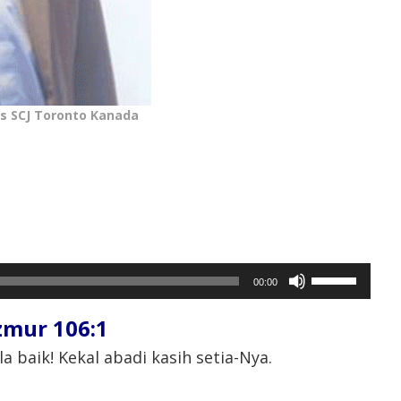
as SCJ Toronto Kanada
Gunakan
00:00
Anak
Panah
mur 106:1
Atas/Bawah
untuk
 baik! Kekal abadi kasih setia-Nya.
menaikkan
atau