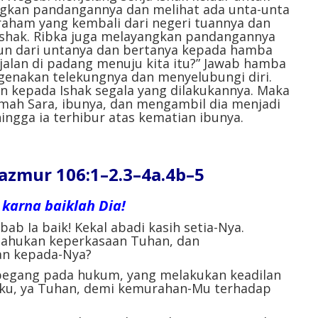
angkan pandangannya dan melihat ada unta-unta
aham yang kembali dari negeri tuannya dan
 Ishak. Ribka juga melayangkan pandangannya
run dari untanya dan bertanya kepada hamba
jalan di padang menuju kita itu?” Jawab hamba
engenakan telekungnya dan menyelubungi diri.
 kepada Ishak segala yang dilakukannya. Maka
mah Sara, ibunya, dan mengambil dia menjadi
hingga ia terhibur atas kematian ibunya.
mur 106:1–2.3–4a.4b–5
karna baiklah Dia!
ab Ia baik! Kekal abadi kasih setia-Nya.
tahukan keperkasaan Tuhan, dan
an kepada-Nya?
pegang pada hukum, yang melakukan keadilan
 daku, ya Tuhan, demi kemurahan-Mu terhadap