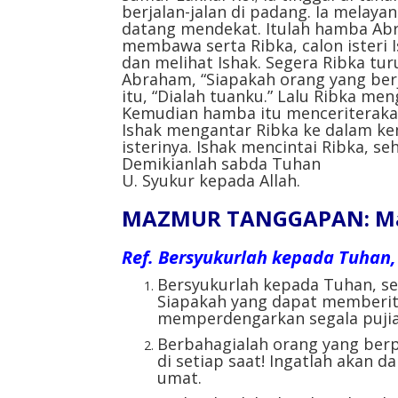
berjalan-jalan di padang. Ia melay
datang mendekat. Itulah hamba Abr
membawa serta Ribka, calon isteri
dan melihat Ishak. Segera Ribka tu
Abraham, “Siapakah orang yang ber
itu, “Dialah tuanku.” Lalu Ribka m
Kemudian hamba itu menceriterakan
Ishak mengantar Ribka ke dalam ke
isterinya. Ishak mencintai Ribka, se
Demikianlah sabda Tuhan
U. Syukur kepada Allah.
MAZMUR TANGGAPAN: Maz
Ref.
Bersyukurlah kepada Tuhan, 
Bersyukurlah kepada Tuhan, seb
Siapakah yang dapat memberi
memperdengarkan segala puji
Berbahagialah orang yang ber
di setiap saat! Ingatlah akan
umat.