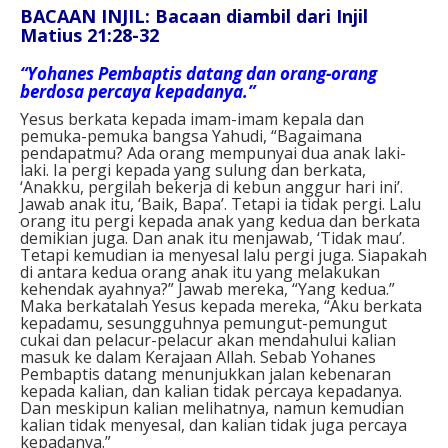
BACAAN INJIL: Bacaan diambil dari Injil
Matius 21:28-32
“Yohanes Pembaptis datang dan orang-orang
berdosa percaya kepadanya.”
Yesus berkata kepada imam-imam kepala dan
pemuka-pemuka bangsa Yahudi, “Bagaimana
pendapatmu? Ada orang mempunyai dua anak laki-
laki. Ia pergi kepada yang sulung dan berkata,
‘Anakku, pergilah bekerja di kebun anggur hari ini’.
Jawab anak itu, ‘Baik, Bapa’. Tetapi ia tidak pergi. Lalu
orang itu pergi kepada anak yang kedua dan berkata
demikian juga. Dan anak itu menjawab, ‘Tidak mau’.
Tetapi kemudian ia menyesal lalu pergi juga. Siapakah
di antara kedua orang anak itu yang melakukan
kehendak ayahnya?” Jawab mereka, “Yang kedua.”
Maka berkatalah Yesus kepada mereka, “Aku berkata
kepadamu, sesungguhnya pemungut-pemungut
cukai dan pelacur-pelacur akan mendahului kalian
masuk ke dalam Kerajaan Allah. Sebab Yohanes
Pembaptis datang menunjukkan jalan kebenaran
kepada kalian, dan kalian tidak percaya kepadanya.
Dan meskipun kalian melihatnya, namun kemudian
kalian tidak menyesal, dan kalian tidak juga percaya
kepadanya.”