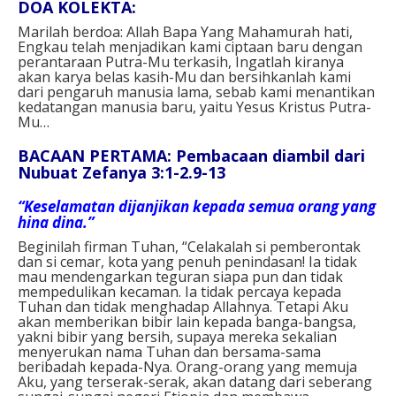
DOA KOLEKTA:
Marilah berdoa: Allah Bapa Yang Mahamurah hati,
Engkau telah menjadikan kami ciptaan baru dengan
perantaraan Putra-Mu terkasih, Ingatlah kiranya
akan karya belas kasih-Mu dan bersihkanlah kami
dari pengaruh manusia lama, sebab kami menantikan
kedatangan manusia baru, yaitu Yesus Kristus Putra-
Mu…⁣
BACAAN PERTAMA: Pembacaan diambil dari
Nubuat Zefanya 3:1-2.9-13
“Keselamatan dijanjikan kepada semua orang yang
hina dina.”
Beginilah firman Tuhan, “Celakalah si pemberontak
dan si cemar, kota yang penuh penindasan! Ia tidak
mau mendengarkan teguran siapa pun dan tidak
mempedulikan kecaman. Ia tidak percaya kepada
Tuhan dan tidak menghadap Allahnya. Tetapi Aku
akan memberikan bibir lain kepada banga-bangsa,
yakni bibir yang bersih, supaya mereka sekalian
menyerukan nama Tuhan dan bersama-sama
beribadah kepada-Nya. Orang-orang yang memuja
Aku, yang terserak-serak, akan datang dari seberang