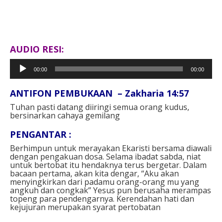
AUDIO RESI:
Pemutar
00:00
00:00
Audio
ANTIFON PEMBUKAAN – Zakharia 14:57⁣
Tuhan pasti datang diiringi semua orang kudus,
bersinarkan cahaya gemilang⁣⁣
PENGANTAR⁣ :
Berhimpun untuk merayakan Ekaristi bersama diawali
dengan pengakuan dosa. Selama ibadat sabda, niat
untuk bertobat itu hendaknya terus bergetar. Dalam
bacaan pertama, akan kita dengar, “Aku akan
menyingkirkan dari padamu orang-orang mu yang
angkuh dan congkak” Yesus pun berusaha merampas
topeng para pendengarnya. Kerendahan hati dan
kejujuran merupakan syarat pertobatan⁣