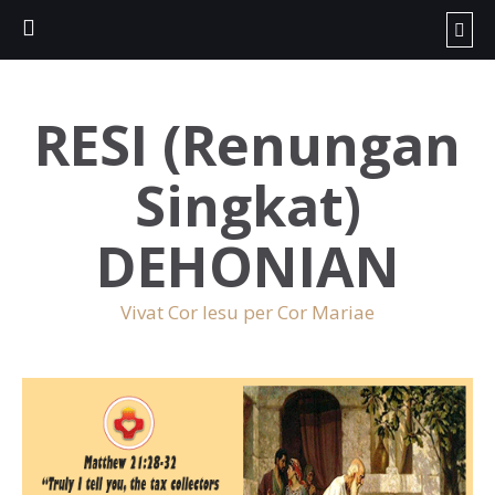
RESI (Renungan
Singkat)
DEHONIAN
Vivat Cor Iesu per Cor Mariae