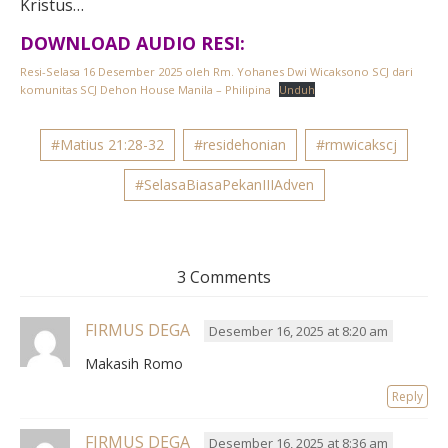
Kristus…
DOWNLOAD AUDIO RESI:
Resi-Selasa 16 Desember 2025 oleh Rm. Yohanes Dwi Wicaksono SCJ dari
komunitas SCJ Dehon House Manila – Philipina
Unduh
#Matius 21:28-32
#residehonian
#rmwicakscj
#SelasaBiasaPekanIIIAdven
3 Comments
FIRMUS DEGA
Desember 16, 2025 at 8:20 am
Makasih Romo
Reply
FIRMUS DEGA
Desember 16, 2025 at 8:36 am