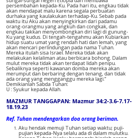
sungai-sungai negeri Etiopia dan membawa
persembahan kepada-Ku. Pada hari itu, engkau tidak
akan mendapat malu karena segala perbuatan
durhaka yang kaulakukan terhadap-Ku. Sebab pada
waktu itu Aku akan menyingkirkan dari padamu
orang-orangmu yang angkuh dan congkak, dan
engkau takkan menyombongkan diri lagi di gunung-
Ku yang kudus. Di tengah-tengahmu akan Kubiarkan
hidup suatu umat yang rendah hati dan lemah, yang
akan mencari perlindungan pada nama Tuhan.
Mereka itulah sisa Israel. Mereka tidak akan
melakukan kelaliman atau berbicara bohong. Dalam
mulut mereka tidak akan terdapat lidah penipu.
Sebaliknya seperti kawanan domba mereka akan
merumput dan berbaring dengan tenang, dan tidak
ada orang yang mengganggu mereka lagi.”
Demikianlah Sabda Tuhan:
U : Syukur kepada Allah.
MAZMUR TANGGAPAN: Mazmur 34:2-3.6-7.17-
18.19.23
Ref.
Tuhan mendengarkan doa orang beriman.
Aku hendak memuji Tuhan setiap waktu; puji-
pujian kepada-Nya selalu ada di dalam mulutku.