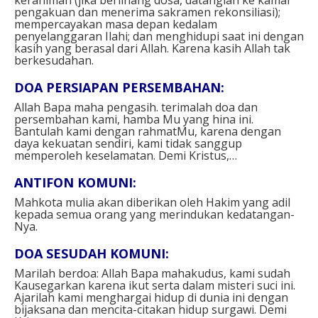
kerahiman (jika berlinang dosa, datanglah ke kamar
pengakuan dan menerima sakramen rekonsiliasi);
mempercayakan masa depan kedalam
penyelanggaran Ilahi; dan menghidupi saat ini dengan
kasih yang berasal dari Allah. Karena kasih Allah tak
berkesudahan.
DOA PERSIAPAN PERSEMBAHAN⁣:
Allah Bapa maha pengasih. terimalah doa dan
persembahan kami, hamba Mu yang hina ini.
Bantulah kami dengan rahmatMu, karena dengan
daya kekuatan sendiri, kami tidak sanggup
memperoleh keselamatan. Demi Kristus,… ⁣
ANTIFON KOMUNI⁣:
Mahkota mulia akan diberikan oleh Hakim yang adil
kepada semua orang yang merindukan kedatangan-
Nya.⁣
DOA SESUDAH KOMUNI:
Marilah berdoa: Allah Bapa mahakudus, kami sudah
Kausegarkan karena ikut serta dalam misteri suci ini.
Ajarilah kami⁣ menghargai hidup di dunia ini dengan
bijaksana dan mencita-citakan hidup surgawi. Demi