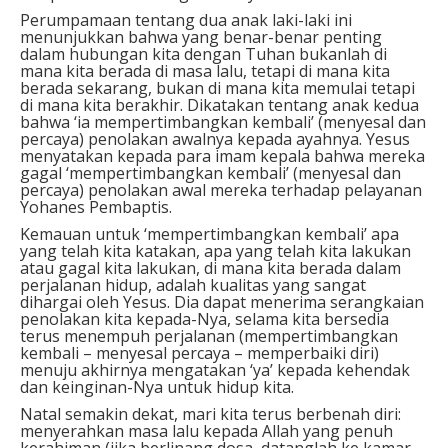
Perumpamaan tentang dua anak laki-laki ini
menunjukkan bahwa yang benar-benar penting
dalam hubungan kita dengan Tuhan bukanlah di
mana kita berada di masa lalu, tetapi di mana kita
berada sekarang, bukan di mana kita memulai tetapi
di mana kita berakhir. Dikatakan tentang anak kedua
bahwa ‘ia mempertimbangkan kembali’ (menyesal dan
percaya) penolakan awalnya kepada ayahnya. Yesus
menyatakan kepada para imam kepala bahwa mereka
gagal ‘mempertimbangkan kembali’ (menyesal dan
percaya) penolakan awal mereka terhadap pelayanan
Yohanes Pembaptis.
Kemauan untuk ‘mempertimbangkan kembali’ apa
yang telah kita katakan, apa yang telah kita lakukan
atau gagal kita lakukan, di mana kita berada dalam
perjalanan hidup, adalah kualitas yang sangat
dihargai oleh Yesus. Dia dapat menerima serangkaian
penolakan kita kepada-Nya, selama kita bersedia
terus menempuh perjalanan (mempertimbangkan
kembali – menyesal percaya – memperbaiki diri)
menuju akhirnya mengatakan ‘ya’ kepada kehendak
dan keinginan-Nya untuk hidup kita.
Natal semakin dekat, mari kita terus berbenah diri:
menyerahkan masa lalu kepada Allah yang penuh