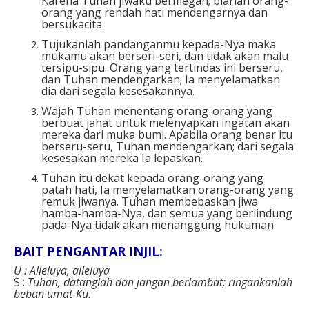
Karena Tuhan jiwaku bermegah; biarlah orang-
orang yang rendah hati mendengarnya dan
bersukacita.
Tujukanlah pandanganmu kepada-Nya maka
mukamu akan berseri-seri, dan tidak akan malu
tersipu-sipu. Orang yang tertindas ini berseru,
dan Tuhan mendengarkan; Ia menyelamatkan
dia dari segala kesesakannya.
Wajah Tuhan menentang orang-orang yang
berbuat jahat untuk melenyapkan ingatan akan
mereka dari muka bumi. Apabila orang benar itu
berseru-seru, Tuhan mendengarkan; dari segala
kesesakan mereka Ia lepaskan.
Tuhan itu dekat kepada orang-orang yang
patah hati, Ia menyelamatkan orang-orang yang
remuk jiwanya. Tuhan membebaskan jiwa
hamba-hamba-Nya, dan semua yang berlindung
pada-Nya tidak akan menanggung hukuman.
BAIT PENGANTAR INJIL:
U : Alleluya, alleluya
S :
Tuhan, datanglah dan jangan berlambat; ringankanlah
beban umat-Ku.