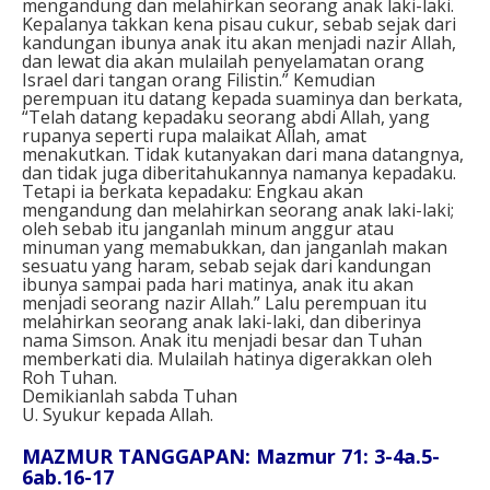
mengandung dan melahirkan seorang anak laki-laki.
Kepalanya takkan kena pisau cukur, sebab sejak dari
kandungan ibunya anak itu akan menjadi nazir Allah,
dan lewat dia akan mulailah penyelamatan orang
Israel dari tangan orang Filistin.” Kemudian
perempuan itu datang kepada suaminya dan berkata,
“Telah datang kepadaku seorang abdi Allah, yang
rupanya seperti rupa malaikat Allah, amat
menakutkan. Tidak kutanyakan dari mana datangnya,
dan tidak juga diberitahukannya namanya kepadaku.
Tetapi ia berkata kepadaku: Engkau akan
mengandung dan melahirkan seorang anak laki-laki;
oleh sebab itu janganlah minum anggur atau
minuman yang memabukkan, dan janganlah makan
sesuatu yang haram, sebab sejak dari kandungan
ibunya sampai pada hari matinya, anak itu akan
menjadi seorang nazir Allah.” Lalu perempuan itu
melahirkan seorang anak laki-laki, dan diberinya
nama Simson. Anak itu menjadi besar dan Tuhan
memberkati dia. Mulailah hatinya digerakkan oleh
Roh Tuhan.
Demikianlah sabda Tuhan
U. Syukur kepada Allah.
MAZMUR TANGGAPAN: Mazmur 71: 3-4a.5-
6ab.16-17