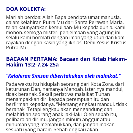
DOA KOLEKTA:
Marilah berdoa: Allah Bapa pencipta umat manusia,
dalam kelahiran Putra Mu dari Santa Perawan Maria,
telah kaunyatakan kemuliaan-Mu kepada dunia. Kami
mohon. semoga misteri penjelmaan yang agung ini
selalu kami hormati dengan iman yang utuh dan kami
rayakan dengan kasih yang ikhlas. Demi Yesus Kristus
Putra-Mu,… ⁣
BACAAN PERTAMA: Bacaan dari Kitab Hakim-
Hakim 13:2-7.24-25a
“Kelahiran Simson diberitahukan oleh malaikat.”
Pada waktu itu hiduplah seorang dari Kota Zora, dari
keturunan Dan, namanya Manoah. Isterinya mandul,
tidak beranak. Sekali peristiwa malaikat Tuhan
menampakkan diri kepada perempuan itu dan
berfirman kepadanya, “Memang engkau mandul, tidak
beranak! Tetapi engkau akan mengandung dan
melahirkan seorang anak laki-laki. Oleh sebab itu,
peliharalah dirimu, jangan minum anggur atau
minuman yang memabukkan, dan jangan makan
sesuatu yang haram. Sebab engkau akan