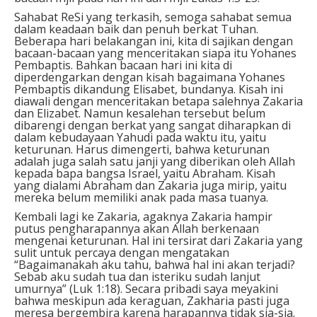
Sahabat ReSi yang terkasih, semoga sahabat semua
dalam keadaan baik dan penuh berkat Tuhan.
Beberapa hari belakangan ini, kita di sajikan dengan
bacaan-bacaan yang menceritakan siapa itu Yohanes
Pembaptis. Bahkan bacaan hari ini kita di
diperdengarkan dengan kisah bagaimana Yohanes
Pembaptis dikandung Elisabet, bundanya. Kisah ini
diawali dengan menceritakan betapa salehnya Zakaria
dan Elizabet. Namun kesalehan tersebut belum
dibarengi dengan berkat yang sangat diharapkan di
dalam kebudayaan Yahudi pada waktu itu, yaitu
keturunan. Harus dimengerti, bahwa keturunan
adalah juga salah satu janji yang diberikan oleh Allah
kepada bapa bangsa Israel, yaitu Abraham. Kisah
yang dialami Abraham dan Zakaria juga mirip, yaitu
mereka belum memiliki anak pada masa tuanya.
Kembali lagi ke Zakaria, agaknya Zakaria hampir
putus pengharapannya akan Allah berkenaan
mengenai keturunan. Hal ini tersirat dari Zakaria yang
sulit untuk percaya dengan mengatakan
“Bagaimanakah aku tahu, bahwa hal ini akan terjadi?
Sebab aku sudah tua dan isteriku sudah lanjut
umurnya” (Luk 1:18). Secara pribadi saya meyakini
bahwa meskipun ada keraguan, Zakharia pasti juga
meresa bergembira karena harapannya tidak sia-sia.