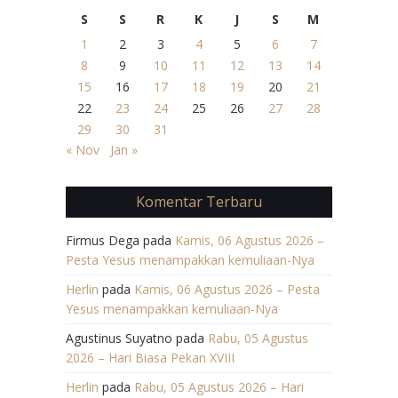
S
S
R
K
J
S
M
1
2
3
4
5
6
7
8
9
10
11
12
13
14
15
16
17
18
19
20
21
22
23
24
25
26
27
28
29
30
31
« Nov
Jan »
Komentar Terbaru
Firmus Dega
pada
Kamis, 06 Agustus 2026 –
Pesta Yesus menampakkan kemuliaan-Nya
Herlin
pada
Kamis, 06 Agustus 2026 – Pesta
Yesus menampakkan kemuliaan-Nya
Agustinus Suyatno
pada
Rabu, 05 Agustus
2026 – Hari Biasa Pekan XVIII
Herlin
pada
Rabu, 05 Agustus 2026 – Hari