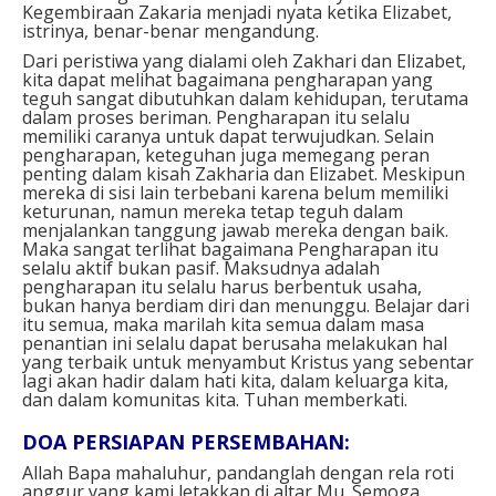
Kegembiraan Zakaria menjadi nyata ketika Elizabet,
istrinya, benar-benar mengandung.
Dari peristiwa yang dialami oleh Zakhari dan Elizabet,
kita dapat melihat bagaimana pengharapan yang
teguh sangat dibutuhkan dalam kehidupan, terutama
dalam proses beriman. Pengharapan itu selalu
memiliki caranya untuk dapat terwujudkan. Selain
pengharapan, keteguhan juga memegang peran
penting dalam kisah Zakharia dan Elizabet. Meskipun
mereka di sisi lain terbebani karena belum memiliki
keturunan, namun mereka tetap teguh dalam
menjalankan tanggung jawab mereka dengan baik.
Maka sangat terlihat bagaimana Pengharapan itu
selalu aktif bukan pasif. Maksudnya adalah
pengharapan itu selalu harus berbentuk usaha,
bukan hanya berdiam diri dan menunggu. Belajar dari
itu semua, maka marilah kita semua dalam masa
penantian ini selalu dapat berusaha melakukan hal
yang terbaik untuk menyambut Kristus yang sebentar
lagi akan hadir dalam hati kita, dalam keluarga kita,
dan dalam komunitas kita. Tuhan memberkati.
DOA PERSIAPAN PERSEMBAHAN⁣:
Allah Bapa mahaluhur, pandanglah dengan rela roti
anggur yang kami letakkan di altar Mu. Semoga