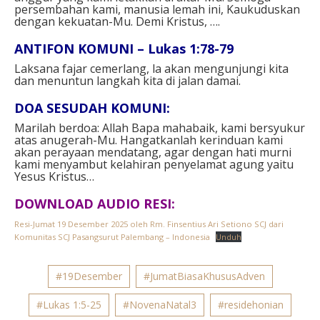
persembahan kami, manusia lemah ini, Kaukuduskan
dengan kekuatan-Mu. Demi Kristus, ….⁣⁣
ANTIFON KOMUNI – Lukas 1:78-79⁣
Laksana fajar cemerlang, la akan mengunjungi kita
dan menuntun langkah kita di jalan damai.⁣⁣
DOA SESUDAH KOMUNI:
Marilah berdoa⁣: Allah Bapa mahabaik,⁣ kami bersyukur
atas anugerah-Mu. Hangatkanlah kerinduan kami
akan perayaan mendatang, agar dengan hati murni
kami menyambut kelahiran penyelamat agung yaitu
Yesus Kristus…
DOWNLOAD AUDIO RESI:
Resi-Jumat 19 Desember 2025 oleh Rm. Finsentius Ari Setiono SCJ dari
Komunitas SCJ Pasangsurut Palembang – Indonesia
Unduh
#19Desember
#JumatBiasaKhususAdven
#Lukas 1:5-25
#NovenaNatal3
#residehonian