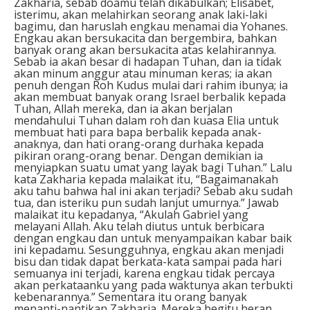
Zakharia, sebab doamu telah dikabulkan; Elisabet,
isterimu, akan melahirkan seorang anak laki-laki
bagimu, dan haruslah engkau menamai dia Yohanes.
Engkau akan bersukacita dan bergembira, bahkan
banyak orang akan bersukacita atas kelahirannya.
Sebab ia akan besar di hadapan Tuhan, dan ia tidak
akan minum anggur atau minuman keras; ia akan
penuh dengan Roh Kudus mulai dari rahim ibunya; ia
akan membuat banyak orang Israel berbalik kepada
Tuhan, Allah mereka, dan ia akan berjalan
mendahului Tuhan dalam roh dan kuasa Elia untuk
membuat hati para bapa berbalik kepada anak-
anaknya, dan hati orang-orang durhaka kepada
pikiran orang-orang benar. Dengan demikian ia
menyiapkan suatu umat yang layak bagi Tuhan.” Lalu
kata Zakharia kepada malaikat itu, “Bagaimanakah
aku tahu bahwa hal ini akan terjadi? Sebab aku sudah
tua, dan isteriku pun sudah lanjut umurnya.” Jawab
malaikat itu kepadanya, “Akulah Gabriel yang
melayani Allah. Aku telah diutus untuk berbicara
dengan engkau dan untuk menyampaikan kabar baik
ini kepadamu. Sesungguhnya, engkau akan menjadi
bisu dan tidak dapat berkata-kata sampai pada hari
semuanya ini terjadi, karena engkau tidak percaya
akan perkataanku yang pada waktunya akan terbukti
kebenarannya.” Sementara itu orang banyak
menanti-nantikan Zakharia. Mereka begitu heran