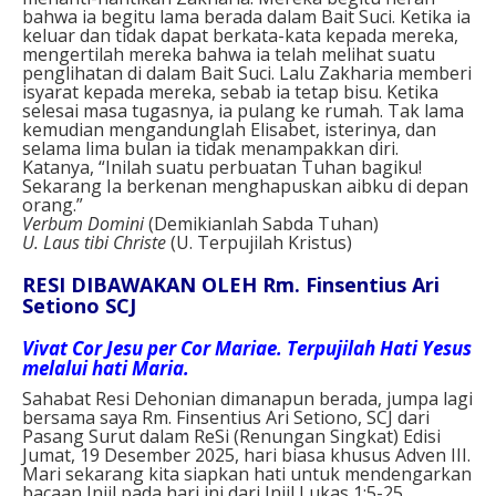
bahwa ia begitu lama berada dalam Bait Suci. Ketika ia
keluar dan tidak dapat berkata-kata kepada mereka,
mengertilah mereka bahwa ia telah melihat suatu
penglihatan di dalam Bait Suci. Lalu Zakharia memberi
isyarat kepada mereka, sebab ia tetap bisu. Ketika
selesai masa tugasnya, ia pulang ke rumah. Tak lama
kemudian mengandunglah Elisabet, isterinya, dan
selama lima bulan ia tidak menampakkan diri.
Katanya, “Inilah suatu perbuatan Tuhan bagiku!
Sekarang Ia berkenan menghapuskan aibku di depan
orang.”
Verbum Domini
(Demikianlah Sabda Tuhan)
U. Laus tibi Christe
(U. Terpujilah Kristus)
RESI DIBAWAKAN OLEH Rm. Finsentius Ari
Setiono SCJ
Vivat Cor Jesu per Cor Mariae.
Terpujilah Hati Yesus
melalui hati Maria.
Sahabat Resi Dehonian dimanapun berada, jumpa lagi
bersama saya Rm. Finsentius Ari Setiono, SCJ dari
Pasang Surut dalam ReSi (Renungan Singkat) Edisi
Jumat, 19 Desember 2025, hari biasa khusus Adven III.
Mari sekarang kita siapkan hati untuk mendengarkan
bacaan Injil pada hari ini dari Injil Lukas 1:5-25.