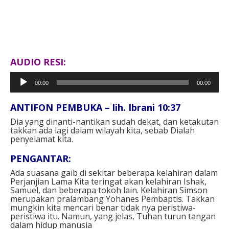
AUDIO RESI:
Pemutar
00:00
00:00
Audio
ANTIFON PEMBUKA – lih. Ibrani 10:37⁣
Dia yang dinanti-nantikan sudah dekat, dan ketakutan
takkan ada lagi dalam wilayah kita, sebab Dialah
penyelamat kita. ⁣⁣
PENGANTAR⁣:
Ada suasana gaib di sekitar beberapa kelahiran dalam
Perjanjian Lama Kita teringat akan kelahiran Ishak,
Samuel, dan beberapa tokoh lain. Kelahiran Simson
merupakan pralambang Yohanes Pembaptis. Takkan
mungkin kita mencari benar tidak nya peristiwa-
peristiwa itu. Namun, yang jelas, Tuhan turun tangan
dalam hidup manusia⁣⁣