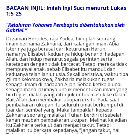
BACAAN INJIL: Inilah Injil Suci menurut Lukas
1:5-25
“Kelahiran Yohanes Pembaptis diberitahukan oleh
Gabriel.”
Di zaman Herodes, raja Yudea, hiduplah seorang
imam bernama Zakharia, dari kalangan imam Abia.
Isterinya juga berasal dari keturunan Harun,
namanya Elisabet. Keduanya hidup benar di hadapan
Allah, dan hidup menurut segala perintah serta
ketetapan dengan tidak bercacat. Tetapi mereka tidak
mempunyai anak, sebab Elisabet itu mandul, dan
keduanya telah lanjut usia. Sekali peristiwa, waktu tiba
giliran kelompoknya, Zakharia melakukan tugas
sebagai imam di hadapan Allah. Sebab ketika diundi,
sebagaimana lazimnya untuk menentukan imam yang
bertugas, dialah yang ditunjuk untuk masuk ke dalam
Bait Allah dan membakar ukupan di situ. Pada saat
pembakaran ukupan itu seluruh umat berkumpul di
luar dan sembahyang. Maka tampaklah kepada
Zakharia seorang malaikat Tuhan berdiri di sebelah
kanan mezbah pembakaran ukupan. Melihat kejadian
itu Zakharia terkejut dan menjadi takut. Tetapi
malaikat itu berkata kepadanya, “Jangan takut, hai