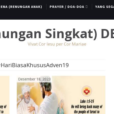
RENA (RENUNGAN ANAK)
PRAYER / DOA-DOA
YANG SEG
enungan Singkat) 
Vivat Cor Iesu per Cor Mariae
#HariBiasaKhususAdven19
Desember 18, 2023