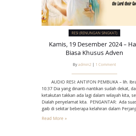
RESI (RENUNGAN SINGKAT)
Kamis, 19 Desember 2024 – Ha
Biasa Khusus Adven
By
admin2
|
1 Comment
AUDIO RESI: ANTIFON PEMBUKA – lih. Ibra
10:37⁣ Dia yang dinanti-nantikan sudah dekat, d
ketakutan takkan ada lagi dalam wilayah kita, s
Dialah penyelamat kita. ⁣⁣ PENGANTAR⁣: Ada sua
gaib di sekitar beberapa kelahiran dalam Perjanj
Lama Kita teringat akan kelahiran Ishak, Samuel
Read More »
beberapa tokoh lain. Kelahiran Simson merupa
pralambang Yohanes Pembaptis. Takkan mungk
kita…