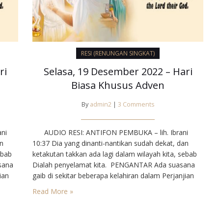
RESI (RENUNGAN SINGKAT)
ri
Selasa, 19 Desember 2022 – Hari
Biasa Khusus Adven
By
admin2
|
3 Comments
ni
AUDIO RESI: ANTIFON PEMBUKA – lih. Ibrani
an
10:37⁣ Dia yang dinanti-nantikan sudah dekat, dan
ebab
ketakutan takkan ada lagi dalam wilayah kita, sebab
sana
Dialah penyelamat kita. ⁣⁣ PENGANTAR⁣ Ada suasana
ian
gaib di sekitar beberapa kelahiran dalam Perjanjian
, dan
Lama Kita teringat akan kelahiran Ishak, Samuel, dan
Read More »
kan
beberapa tokoh lain. Kelahiran Simson merupakan
in
pralambang Yohanes Pembaptis. Takkan mungkin
kita mencari…