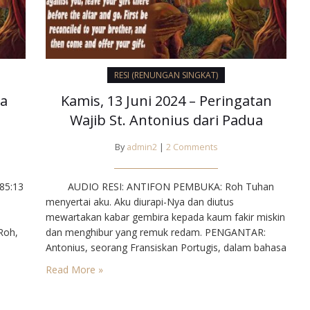
RESI (RENUNGAN SINGKAT)
sa
Kamis, 13 Juni 2024 – Peringatan
Wajib St. Antonius dari Padua
By
admin2
|
2 Comments
85:13
AUDIO RESI: ANTIFON PEMBUKA: Roh Tuhan
menyertai aku. Aku diurapi-Nya dan diutus
mewartakan kabar gembira kepada kaum fakir miskin
Roh,
dan menghibur yang remuk redam. PENGANTAR:
Antonius, seorang Fransiskan Portugis, dalam bahasa
untuk
rakyat sering disebut sebagai “Penemu barang-
Read More »
 Lama.
barang hilang”. Mungkin ada benarnya juga; selama
kan
hidupnya ia kehilangan hidupnya sendiri, tak
memperhitungkan dirinya dan semata-mata mencari