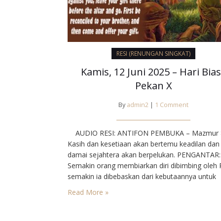
RESI (RENUNGAN SINGKAT)
Kamis, 12 Juni 2025 – Hari Bia
Pekan X
By
admin2
|
1 Comment
AUDIO RESI: ANTIFON PEMBUKA – Mazmur 
Kasih dan kesetiaan akan bertemu keadilan dan
damai sejahtera akan berpelukan. PENGANTAR:
Semakin orang membiarkan diri dibimbing oleh 
semakin ia dibebaskan dari kebutaannya untuk
menemukan cahaya Injil. Maka tuntutan Yesus 
Read More »
pengudusan menjadi lebih berat dari Perjanjian
Adapun tuntutan-Nya ialah agar saling memaaf
dengan tulus ikhlas. kita DOA KOLEKTAN:…