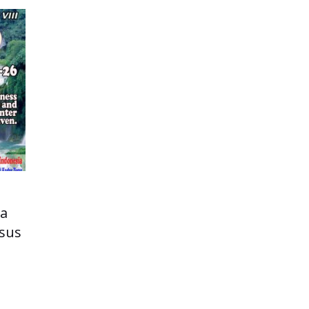
kerajaan Allah demikian…
sa
esus