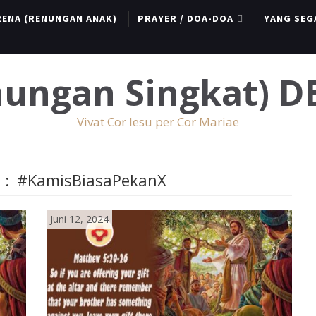
RENA (RENUNGAN ANAK)
PRAYER / DOA-DOA
YANG SEG
enungan Singkat) 
Vivat Cor Iesu per Cor Mariae
 :
#KamisBiasaPekanX
Juni 12, 2024