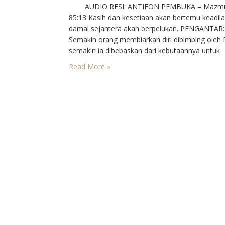
AUDIO RESI: ANTIFON PEMBUKA – Mazm
85:13 Kasih dan kesetiaan akan bertemu keadil
damai sejahtera akan berpelukan. PENGANTAR:
Semakin orang membiarkan diri dibimbing oleh 
semakin ia dibebaskan dari kebutaannya untuk
menemukan cahaya Injil. Maka tuntutan Yesus 
Read More »
pengudusan menjadi lebih berat dari Perjanjian
Adapun tuntutan-Nya ialah agar saling memaaf
dengan tulus ikhlas. kita…