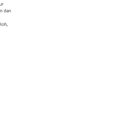
ur
an dan
Roh,
untuk
 Lama.
kan