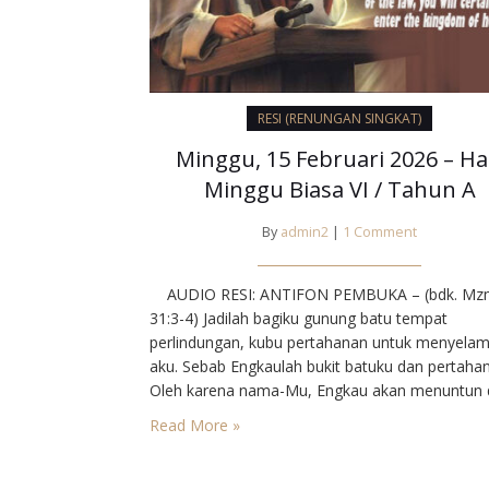
RESI (RENUNGAN SINGKAT)
Minggu, 15 Februari 2026 – Ha
Minggu Biasa VI / Tahun A
By
admin2
|
1 Comment
AUDIO RESI: ANTIFON PEMBUKA – (bdk. Mz
31:3-4) Jadilah bagiku gunung batu tempat
perlindungan, kubu pertahanan untuk menyela
aku. Sebab Engkaulah bukit batuku dan pertaha
Oleh karena nama-Mu, Engkau akan menuntun 
membimbing aku. PENGANTAR : Menerima atur
Read More »
aturan rupanya makin lama makin sulit bagi ma
modern, yang menganggap kebebesan individu
sebagai syarat mutlak untuk mencapai kebahag