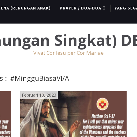
RENA (RENUNGAN ANAK)
PRAYER / DOA-DOA
YANG SEG
enungan Singkat) 
Vivat Cor Iesu per Cor Mariae
s :
#MingguBiasaVI/A
Februari 10, 2023