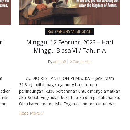
RESI (RENUNGAN SINGKAT)
ri
Minggu, 12 Februari 2023 – Hari
Minggu Biasa VI / Tahun A
By
admin2
|
0 Comments
m
AUDIO RESI: ANTIFON PEMBUKA – (bdk. Mzm
31:3-4) Jadilah bagiku gunung batu tempat
matkan
perlindungan, kubu pertahanan untuk menyelamatkan
nanku.
aku. Sebab Engkaulah bukit batuku dan pertahananku.
dan
Oleh karena nama-Mu, Engkau akan menuntun dan
an-
membimbing aku. PENGANTAR : Menerima aturan-
Read More »
nusia
aturan rupanya makin lama makin sulit bagi manusia
modern, yang menganggap kebebesan individu
iaan
sebagai syarat mutlak untuk mencapai kebahagiaan