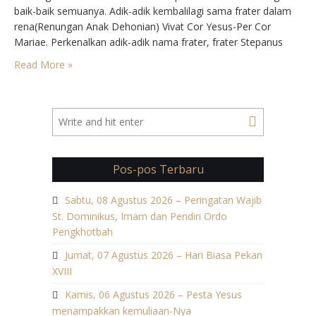
baik-baik semuanya. Adik-adik kembalilagi sama frater dalam
rena(Renungan Anak Dehonian) Vivat Cor Yesus-Per Cor
Mariae. Perkenalkan adik-adik nama frater, frater Stepanus
Christian biasa sipanggil Frater Chriss, Frater berasal dari
Read More »
Belitang(hayo adik-adik ada yang tau gak dimana Belitag itu)
dan sekarang Frater…
Pos-pos Terbaru
Sabtu, 08 Agustus 2026 – Peringatan Wajib
St. Dominikus, Imam dan Pendiri Ordo
Pengkhotbah
Jumat, 07 Agustus 2026 – Hari Biasa Pekan
XVIII
Kamis, 06 Agustus 2026 – Pesta Yesus
menampakkan kemuliaan-Nya