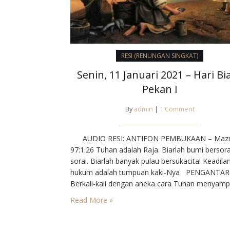
RESI (RENUNGAN SINGKAT)
Senin, 11 Januari 2021 – Hari Bi
Pekan I
By
admin
|
1 Comment
AUDIO RESI: ANTIFON PEMBUKAAN – Maz
97:1.26⁣ Tuhan adalah Raja. Biarlah bumi bersor
sorai. Biarlah banyak pulau bersukacita! Keadila
hukum adalah tumpuan kaki-Nya⁣ PENGANTAR⁣
Berkali-kali dengan aneka cara Tuhan menyamp
rencana-Nya. Kedatangan Putra-Nya ke dunia t
Read More »
lama dipersiapkan-Nya. Kini Putra-Nya itu meng
manusia ikut serta menempuh perjalanan dan
memperkembangkan tugas. Maka Injil kita sebu