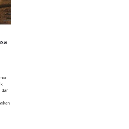
asa
mur
ak
n dan
aikan
elah
ajak
t