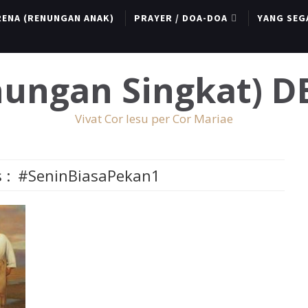
RENA (RENUNGAN ANAK)
PRAYER / DOA-DOA
YANG SEG
enungan Singkat) 
Vivat Cor Iesu per Cor Mariae
 :
#SeninBiasaPekan1