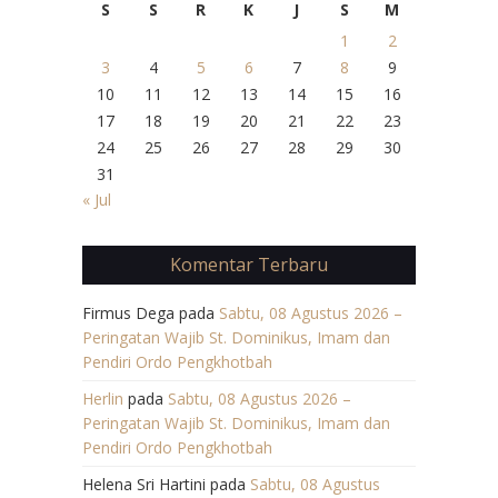
S
S
R
K
J
S
M
1
2
3
4
5
6
7
8
9
10
11
12
13
14
15
16
17
18
19
20
21
22
23
24
25
26
27
28
29
30
31
« Jul
Komentar Terbaru
Firmus Dega
pada
Sabtu, 08 Agustus 2026 –
Peringatan Wajib St. Dominikus, Imam dan
Pendiri Ordo Pengkhotbah
Herlin
pada
Sabtu, 08 Agustus 2026 –
Peringatan Wajib St. Dominikus, Imam dan
Pendiri Ordo Pengkhotbah
Helena Sri Hartini
pada
Sabtu, 08 Agustus