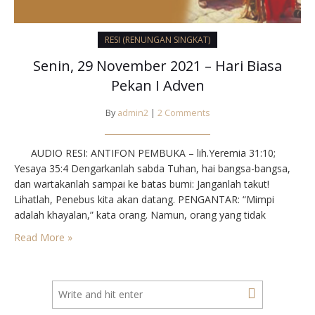
RESI (RENUNGAN SINGKAT)
Senin, 29 November 2021 – Hari Biasa
Pekan I Adven
By
admin2
|
2 Comments
AUDIO RESI: ANTIFON PEMBUKA – lih.Yeremia 31:10;
Yesaya 35:4 Dengarkanlah sabda Tuhan, hai bangsa-bangsa,
dan wartakanlah sampai ke batas bumi: Janganlah takut!
Lihatlah, Penebus kita akan datang. PENGANTAR: “Mimpi
adalah khayalan,” kata orang. Namun, orang yang tidak
bermimpi lagi akan kehilangan daya tahan menghadapi masa
Read More »
depan dan akan cepat menua. Orang beriman mendambakan
hari depan di mana…