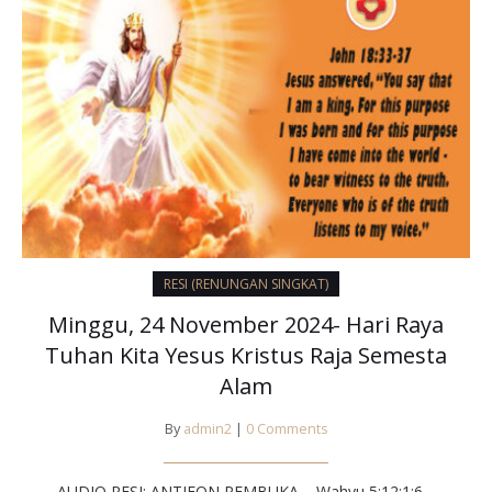
RESI (RENUNGAN SINGKAT)
Minggu, 24 November 2024- Hari Raya
Tuhan Kita Yesus Kristus Raja Semesta
Alam
By
admin2
|
0 Comments
AUDIO RESI: ANTIFON PEMBUKA – Wahyu 5:12;1:6