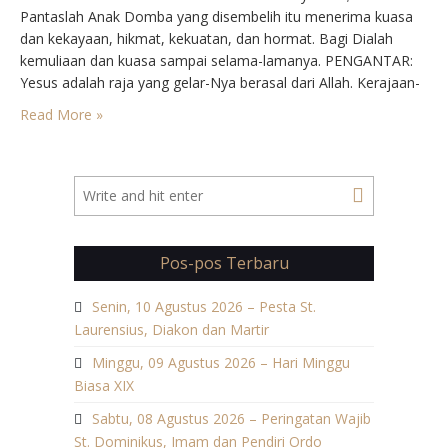
Pantaslah Anak Domba yang disembelih itu menerima kuasa
dan kekayaan, hikmat, kekuatan, dan hormat. Bagi Dialah
kemuliaan dan kuasa sampai selama-lamanya. PENGANTAR:
Yesus adalah raja yang gelar-Nya berasal dari Allah. Kerajaan-
Nya hadir di antara jemaat-Nya mulai sekarang hingga akhir
Read More »
zaman. Dan, mereka yang telah diselamatkan diperkenankan
untuk ikut serta dalam perjamuan…
Pos-pos Terbaru
Senin, 10 Agustus 2026 – Pesta St.
Laurensius, Diakon dan Martir
Minggu, 09 Agustus 2026 – Hari Minggu
Biasa XIX
Sabtu, 08 Agustus 2026 – Peringatan Wajib
St. Dominikus, Imam dan Pendiri Ordo