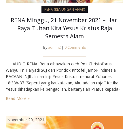
RENA (RENUNGAN ANAK)
RENA Minggu, 21 November 2021 – Hari
Raya Tuhan Kita Yesus Kristus Raja
Semesta Alam
By
admin2
|
0 Comments
AUDIO RENA: Rena dibawakan oleh Rm. Christoforus
Wahyu Tri Haryadi SCJ dari Pondok Kritofel Jambi- Indinesia.
BACAAN INJIL: Inilah Injil Yesus Kristus menurut Yohanes
18:33b-37 “Seperti yang kaukatakan, Aku adalah raja.” Ketika
Yesus dihadapkan ke pengadilan, bertanyalah Pilatus kepada-
Nya, “Engkaukah raja orang Yahudi? Jawab Yesus, “Dari hatimu
Read More »
sendirikah engkau katakan hal itu? Atau adakah orang lain
yang…
November 20, 2021