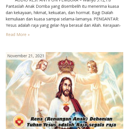
Pantaslah Anak Domba yang disembelih itu menerima kuasa
dan kekayaan, hikmat, kekuatan, dan hormat. Bagi Dialah
kemuliaan dan kuasa sampai selama-lamanya. PENGANTAR:
Yesus adalah raja yang gelar-Nya berasal dari Allah. Kerajaan-
Nya hadir di antara jemaat-Nya mulai sekarang hingga akhir
Read More »
zaman. Dan, mereka yang telah diselamatkan diperkenankan
untuk ikut serta…
November 21, 2021