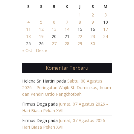
S
S
R
K
J
S
M
1
2
3
4
5
6
7
8
9
10
11
12
13
14
15
16
17
18
19
20
21
22
23
24
25
26
27
28
29
30
« Okt
Des »
Komentar Terbaru
Helena Sri Hartini
pada
Sabtu, 08 Agustus
2026 – Peringatan Wajib St. Dominikus, Imam
dan Pendiri Ordo Pengkhotbah
Firmus Dega
pada
Jumat, 07 Agustus 2026 –
Hari Biasa Pekan XVIII
Firmus Dega
pada
Jumat, 07 Agustus 2026 –
Hari Biasa Pekan XVIII