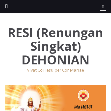
RESI (Renungan
Singkat)
DEHONIAN
Vivat Cor Iesu per Cor Mariae