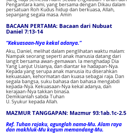
Pengantara kami, yang bersama dengan Dikau dalam
persatuan Roh Kudus hidup dan berkuasa, Allah,
sepanjang segala masa. Amin
BACAAN PERTAMA: Bacaan dari Nubuat
Daniel 7:13-14
“Kekuasaan-Nya kekal adanya.”
Aku, Daniel, melihat dalam penglihatan waktu malam:
Nampak seorang seperti anak manusia datang dari
langit bersama awan-gemawan. Ia menghadap Dia
Yang Lanjut Usianya, dan diantar ke hadapan-Nya.
Kepada yang serupa anak manusia itu diserahkan
kekuasaan, kehormatan dan kuasa sebagai raja. Dan
segala bangsa, suku bahasa dan bahasa mengabdi
kepada-Nya. Kekuasaan-Nya kekal adanya, dan
kerajaan-Nya takkan binasa.
Demikianlah sabda Tuhan
U. Syukur kepada Allah.
MAZMUR TANGGAPAN: Mazmur 93:1ab.1c-2.5
Ref.
Tuhan rajaku, agunglah nama-Mu. Alam raya
dan makhluk-Mu kagum memandang-Mu.