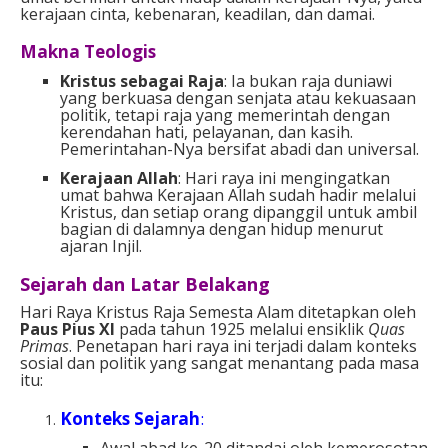
kerajaan cinta, kebenaran, keadilan, dan damai.
Makna Teologis
Kristus sebagai Raja
: Ia bukan raja duniawi
yang berkuasa dengan senjata atau kekuasaan
politik, tetapi raja yang memerintah dengan
kerendahan hati, pelayanan, dan kasih.
Pemerintahan-Nya bersifat abadi dan universal.
Kerajaan Allah
: Hari raya ini mengingatkan
umat bahwa Kerajaan Allah sudah hadir melalui
Kristus, dan setiap orang dipanggil untuk ambil
bagian di dalamnya dengan hidup menurut
ajaran Injil.
Sejarah dan Latar Belakang
Hari Raya Kristus Raja Semesta Alam ditetapkan oleh
Paus Pius XI
pada tahun 1925 melalui ensiklik
Quas
Primas
. Penetapan hari raya ini terjadi dalam konteks
sosial dan politik yang sangat menantang pada masa
itu:
Konteks Sejarah
:
Awal abad ke-20 ditandai oleh kemerosotan