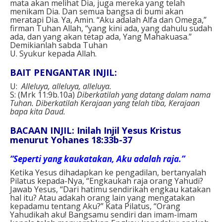
mata akan melihat Dia, juga mereka yang telah
menikam Dia. Dan semua bangsa di bumi akan
meratapi Dia. Ya, Amin. “Aku adalah Alfa dan Omega,”
firman Tuhan Allah, “yang kini ada, yang dahulu sudah
ada, dan yang akan tetap ada, Yang Mahakuasa.”
Demikianlah sabda Tuhan
U. Syukur kepada Allah.
BAIT PENGANTAR INJIL:
U:
Alleluya, alleluya, alleluya.
S: (Mrk 11:9b.10a)
Diberkatilah yang datang dalam nama
Tuhan. Diberkatilah Kerajaan yang telah tiba, Kerajaan
bapa kita Daud.
BACAAN INJIL: Inilah Injil Yesus Kristus
menurut Yohanes 18:33b-37
“Seperti yang kaukatakan, Aku adalah raja.”
Ketika Yesus dihadapkan ke pengadilan, bertanyalah
Pilatus kepada-Nya, “Engkaukah raja orang Yahudi?
Jawab Yesus, “Dari hatimu sendirikah engkau katakan
hal itu? Atau adakah orang lain yang mengatakan
kepadamu tentang Aku?” Kata Pilatus, “Orang
Yahudikah aku! Bangsamu sendiri dan imam-imam