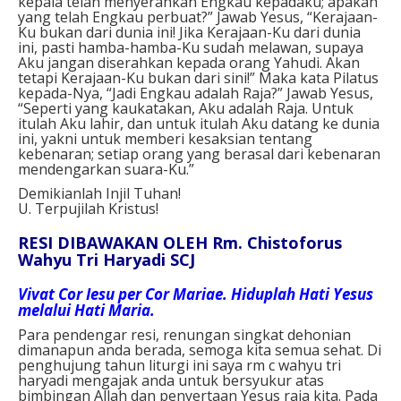
kepala telah menyerahkan Engkau kepadaku; apakah
yang telah Engkau perbuat?” Jawab Yesus, “Kerajaan-
Ku bukan dari dunia ini! Jika Kerajaan-Ku dari dunia
ini, pasti hamba-hamba-Ku sudah melawan, supaya
Aku jangan diserahkan kepada orang Yahudi. Akan
tetapi Kerajaan-Ku bukan dari sini!” Maka kata Pilatus
kepada-Nya, “Jadi Engkau adalah Raja?” Jawab Yesus,
“Seperti yang kaukatakan, Aku adalah Raja. Untuk
itulah Aku lahir, dan untuk itulah Aku datang ke dunia
ini, yakni untuk memberi kesaksian tentang
kebenaran; setiap orang yang berasal dari kebenaran
mendengarkan suara-Ku.”
Demikianlah Injil Tuhan!
U. Terpujilah Kristus!
RESI DIBAWAKAN OLEH Rm. Chistoforus
Wahyu Tri Haryadi SCJ
Vivat Cor Iesu per Cor Mariae. Hiduplah Hati Yesus
melalui Hati Maria.
Para pendengar resi, renungan singkat dehonian
dimanapun anda berada, semoga kita semua sehat. Di
penghujung tahun liturgi ini saya rm c wahyu tri
haryadi mengajak anda untuk bersyukur atas
bimbingan Allah dan penyertaan Yesus raja kita. Pada