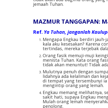
jemaah Tuhan.
MAZMUR TANGGAPAN: Mazm
Ref.
Ya Tuhan, janganlah Kaulup
Mengapa Engkau berdiri jauh-j
kala aku kesesakan? Karena co
tertindas, mereka terjebak da
Orang fasik memuji-muji keing
menista Tuhan. Kata orang fasi
tidak akan menuntut! Tidak ada 
Mulutnya penuh dengan sumpah
lidahnya ada kelaliman dan ke
di tempat yang tersembunyi i
mengintip orang yang lemah.
Engkau memang melihatnya, se
sakit hati, supaya Engkau men
Mulah orang lemah menyerahkan
penolong.