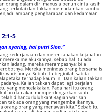
n orang dalam diri manusia penuh cinta kasih,
yang terkulai dan takkan memadamkan sumbu
menjadi lambang pengharapan dan kedamaian.
2:1-5
n nyaring, hai putri Sion.”
cang kedurjanaan dan merencanakan kejahatan
ar mereka melakukannya, sebab hal itu ada
nkan ladang, mereka merampasnya; bila
robotnya. Mereka menindas orang bersama isi
k warisannya. Sebab itu beginilah sabda
apetaka terhadap kaum ini. Dan kalian takkan
adanya. Kalian takkan dapat lagi berjalan
tu yang mencelakakan. Pada hari itu orang
g kalian dan akan memperdengarkan suatu
 telah dihancurluluhkan! Bagian warisan
, dan tak ada orang yang mengembalikannya.
da orang-orang yang menawan kita.” Sebab itu
melontarkan tali dengan undian di dalam