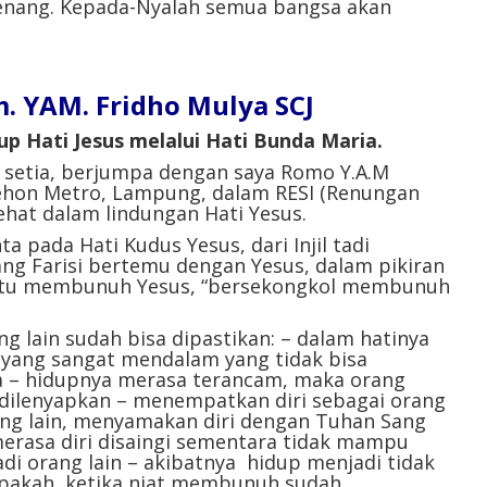
enang. Kepada-Nyalah semua bangsa akan
 YAM. Fridho Mulya SCJ
dup Hati Jesus melalui Hati Bunda Maria.
 setia, berjumpa dengan saya Romo Y.A.M
Dehon Metro, Lampung, dalam RESI (Renungan
 sehat dalam lindungan Hati Yesus.
ta pada Hati Kudus Yesus, d
ari Injil tadi
ang Farisi bertemu dengan Yesus, dalam pikiran
yaitu membunuh Yesus, “bersekongkol membunuh
 lain sudah bisa dipastikan: – dalam hatinya
ang sangat mendalam yang tidak bisa
a – hidupnya merasa terancam, maka orang
dilenyapkan – menempatkan diri sebagai orang
ng lain, menyamakan diri dengan Tuhan Sang
rasa diri disaingi sementara tidak mampu
di orang lain – akibatnya hidup menjadi tidak
Apakah ketika niat membunuh sudah