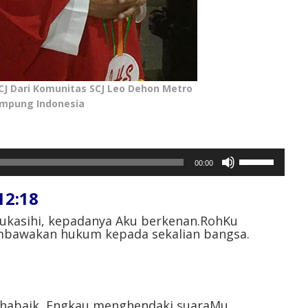
CJ Dari Komunitas SCJ Leo Dehon Metro
mpung Indonesia
Gunakan
00:00
Anak
Panah
12:18
Atas/Bawah
untuk
kukasihi, kepadanya Aku berkenan.RohKu
mbawakan hukum kepada sekalian bangsa.
menaikkan
atau
menurunkan
volume.
mahabaik, Engkau menghendaki suaraMu