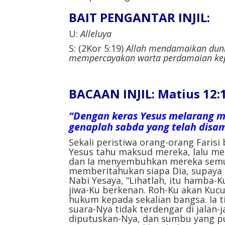
BAIT PENGANTAR INJIL:
U:
Alleluya
S: (2Kor 5:19)
Allah mendamaikan dunia
mempercayakan warta perdamaian kep
BACAAN INJIL: Matius 12:
“Dengan keras Yesus melarang m
genaplah sabda yang telah disa
Sekali peristiwa orang-orang Fari
Yesus tahu maksud mereka, lalu men
dan Ia menyembuhkan mereka semu
memberitahukan siapa Dia, supaya 
Nabi Yesaya, “Lihatlah, itu hamba-K
jiwa-Ku berkenan. Roh-Ku akan Kuc
hukum kepada sekalian bangsa. Ia t
suara-Nya tidak terdengar di jalan-j
diputuskan-Nya, dan sumbu yang pu