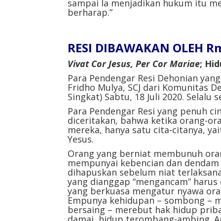
sampai Ia menjadikan hukum itu m
berharap.”
RESI DIBAWAKAN OLEH Rm.
Vivat Cor Jesus, Per Cor Mariae
; Hi
Para Pendengar Resi Dehonian yang
Fridho Mulya, SCJ dari Komunitas 
Singkat) Sabtu, 18 Juli 2020. Selalu
Para Pendengar Resi yang penuh cin
diceritakan, bahwa ketika orang-or
mereka, hanya satu cita-citanya, 
Yesus.
Orang yang berniat membunuh orang
mempunyai kebencian dan dendam y
dihapuskan sebelum niat terlaksan
yang dianggap “mengancam” harus 
yang berkuasa mengatur nyawa ora
Empunya kehidupan – sombong – me
bersaing – merebut hak hidup priba
damai, hidup terombang-ambing. 