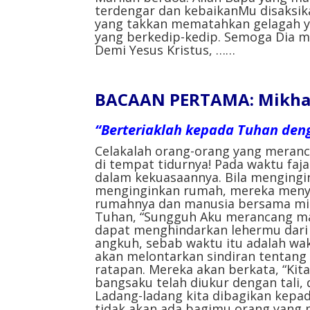
terdengar dan kebaikanMu disaksika
yang takkan mematahkan gelagah 
yang berkedip-kedip. Semoga Dia 
Demi Yesus Kristus, ……
BACAAN PERTAMA: Mikha 
“Berteriaklah kepada Tuhan denga
Celakalah orang-orang yang meran
di tempat tidurnya! Pada waktu faj
dalam kekuasaannya. Bila mengingi
menginginkan rumah, mereka menye
rumahnya dan manusia bersama mili
Tuhan, “Sungguh Aku merancang mal
dapat menghindarkan lehermu dari p
angkuh, sebab waktu itu adalah wak
akan melontarkan sindiran tentan
ratapan. Mereka akan berkata, “Kita
bangsaku telah diukur dengan tali
Ladang-ladang kita dibagikan kepa
tidak akan ada bagimu orang yang 