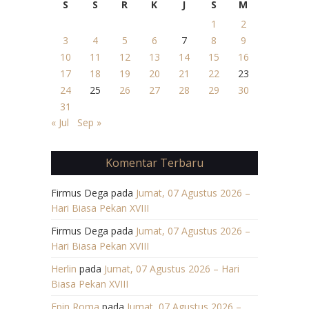
S
S
R
K
J
S
M
1
2
3
4
5
6
7
8
9
10
11
12
13
14
15
16
17
18
19
20
21
22
23
24
25
26
27
28
29
30
31
« Jul
Sep »
Komentar Terbaru
Firmus Dega
pada
Jumat, 07 Agustus 2026 –
Hari Biasa Pekan XVIII
Firmus Dega
pada
Jumat, 07 Agustus 2026 –
Hari Biasa Pekan XVIII
Herlin
pada
Jumat, 07 Agustus 2026 – Hari
Biasa Pekan XVIII
Epin Roma
pada
Jumat, 07 Agustus 2026 –