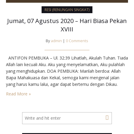
RESI (RENUNGAN SINGKAT)
Jumat, 07 Agustus 2020 – Hari Biasa Pekan
XVIII
By
admin
|
0 Comments
ANTIFON PEMBUKA – Ul. 32:39 Lihatlah, Akulah Tuhan. Tiada
Allah lain kecuali Aku. Aku yang menyelamatkan, Aku pulahlah
yang menghidupkan. DOA PEMBUKA: Marilah berdoa: Allah
Bapa Mahakuasa dan Kekal, semoga kami mengenal jalan
yang harus kamu lalui, agar dapat bertemu dengan Dikau.
Berkenanlah bersabda melalui Dia, yang menunjukkan
Read More »
kerajaan-Mu di tengah-tengah kami, ialah Yesus Mesias,
Tuhan dan pengantara kami,…