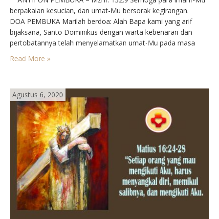
berpakaian kesucian, dan umat-Mu bersorak kegirangan.
DOA PEMBUKA Marilah berdoa: Alah Bapa kami yang arif
bijaksana, Santo Dominikus dengan warta kebenaran dan
pertobatannya telah menyelamatkan umat-Mu pada masa
yang lalu. Kiranya ia kini tetap menolong GerejaMu dengan
Read More »
jasa dan doanya serta menjadi pelindung kami yang setia.
Demi Yesus Kristus…
Agustus 6, 2020