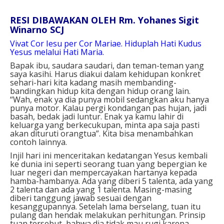
RESI DIBAWAKAN OLEH Rm. Yohanes Sigit
Winarno SCJ
Vivat Cor Iesu per Cor Mariae. Hiduplah Hati Kudus
Yesus melalui Hati Maria.
Bapak ibu, saudara saudari, dan teman-teman yang
saya kasihi. Harus diakui dalam kehidupan konkret
sehari-hari kita kadang masih membanding-
bandingkan hidup kita dengan hidup orang lain.
“Wah, enak ya dia punya mobil sedangkan aku hanya
punya motor. Kalau pergi kondangan pas hujan, jadi
basah, bedak jadi luntur. Enak ya kamu lahir di
keluarga yang berkecukupan, minta apa saja pasti
akan dituruti orangtua”. Kita bisa menambahkan
contoh lainnya.
Injil hari ini menceritakan kedatangan Yesus kembali
ke dunia ini seperti seorang tuan yang bepergian ke
luar negeri dan mempercayakan hartanya kepada
hamba-hambanya. Ada yang diberi 5 talenta, ada yang
2 talenta dan ada yang 1 talenta. Masing-masing
diberi tanggung jawab sesuai dengan
kesanggupannya. Setelah lama berselang, tuan itu
pulang dan hendak melakukan perhitungan. Prinsip
tuan tersebut, bahwa dia tidak mau rugi karena