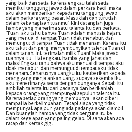
yang baik dan setia! Karena engkau telah setia
memikul tanggung jawab dalam perkara kecil, maka
aku akan memberikan kepadamu tanggung jawab
dalam perkara yang besar. Masuklah dan turutlah
dalam kebahagiaan tuanmu’. Kini datanglah juga
hamba yang menerima satu talenta itu dan berkata,
‘Tuan, aku tahu bahwa Tuan adalah manusia kejam,
yang menuai di tempat Tuan tidak menabur, dan
memungut di tempat Tuan tidak menanam. Karena itu
aku takut dan pergi menyembunyikan talenta Tuan di
dalam tanah. Ini, terimalah milik Tuan!’ Maka jawab
tuannya itu, ‘Hai engkau, hamba yang jahat dan
malas! Engkau tahu bahwa aku menuai di tempat aku
tidak menabur, dan memungut di tempat aku tidak
menanam. Seharusnya uangku itu kauberikan kepada
orang yang menjalankan uang, supaya sekembaliku
aku menerimanya serta dengan bunganya. Sebab itu
ambillah talenta itu dari padanya dan berikanlah
kepada orang yang mempunyai sepuluh talenta itu.
Karena setiap orang yang mempunyai, akan diberi
sampai ia berkelimpahan. Tetapi siapa yang tidak
mempunyai, apa pun yang ada padanya akan diambil.
Dan buanglah hamba yang tidak berguna itu ke
dalam kegelapan yang paling gelap. Di sana akan ada
ratap dan kertak gigi.