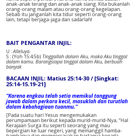
anak-anak terang dan anak-anak siang. Kita bukanlah
orang-orang malam atau orang-orang kegelapan.
Sebab itu janganlah kita tidur seperti orang-orang
lain, tetapi berjaga-jaga dan sadarlah!
BAIT PENGANTAR INJIL:
U :
Alleluya.
S : (Yoh 15:4.5b)
Tinggallah dalam Aku, maka Aku tinggal
dalam kamu. Barangsiapa tinggal dalam Aku, berbuah
banyak
BACAAN INJIL: Matius 25:14-30 / [Singkat:
25:14-15.19-21]
“Karena engkau telah setia memikul tanggung
jawab dalam perkara kecil, masuklah dan turutlah
dalam kebahagiaan tuanmu.”
[Pada suatu hari Yesus mengemukakan
perumpamaan berikut kepada murid-murid-Nya, “Hal
Kerajaan Surga itu seperti seorang yang mau
bepergian ke luar negeri, yang memanggil hamba-
hambanya dan mempercayakan hartanya kepada