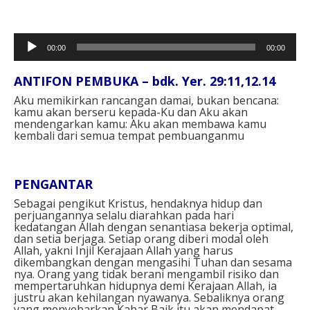
Pemutar
00:00
00:00
Audio
ANTIFON PEMBUKA – bdk. Yer. 29:11,12.14
Aku memikirkan rancangan damai, bukan bencana:
kamu akan berseru kepada-Ku dan Aku akan
mendengarkan kamu: Aku akan membawa kamu
kembali dari semua tempat pembuanganmu
PENGANTAR
Sebagai pengikut Kristus, hendaknya hidup dan
perjuangannya selalu diarahkan pada hari
kedatangan Allah dengan senantiasa bekerja optimal,
dan setia berjaga. Setiap orang diberi modal oleh
Allah, yakni Injil Kerajaan Allah yang harus
dikembangkan dengan mengasihi Tuhan dan sesama
nya. Orang yang tidak berani mengambil risiko dan
mempertaruhkan hidupnya demi Kerajaan Allah, ia
justru akan kehilangan nyawanya. Sebaliknya orang
yang menyebarkan Kabar Baik itu akan mendapat