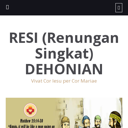
RESI (Renungan
Singkat)
DEHONIAN
Vivat Cor Iesu per Cor Mariae