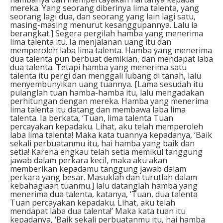
mereka. Yang seorang diberinya lima talenta, yang
seorang lagi dua, dan seorang yang lain lagi satu,
masing-masing menurut kesanggupannya. Lalu ia
berangkat.] Segera pergilah hamba yang menerima
lima talenta itu. Ia menjalanan uang itu dan
memperoleh laba lima talenta. Hamba yang menerima
dua talenta pun berbuat demikian, dan mendapat laba
dua talenta. Tetapi hamba yang menerima satu
talenta itu pergi dan menggali lubang di tanah, lalu
menyembunyikan uang tuannya. [Lama sesudah itu
pulanglah tuan hamba-hamba itu, lalu mengadakan
perhitungan dengan mereka. Hamba yang menerima
lima talenta itu datang dan membawa laba lima
talenta. Ia berkata, ‘Tuan, lima talenta Tuan
percayakan kepadaku. Lihat, aku telah memperoleh
laba lima talenta! Maka kata tuannya kepadanya, ‘Baik
sekali perbuatanmu itu, hai hamba yang baik dan
setia! Karena engkau telah setia memikul tanggung
jawab dalam perkara kecil, maka aku akan
memberikan kepadamu tanggung jawab dalam
perkara yang besar. Masuklah dan turutlah dalam
kebahagiaan tuanmu.] lalu datanglah hamba yang
menerima dua talenta, katanya, ‘Tuan, dua talenta
Tuan percayakan kepadaku. Lihat, aku telah
mendapat laba dua talenta!’ Maka kata tuan itu
kepadanya, ‘Baik sekali perbuatanmu itu, hai hamba