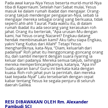
Pada awal karya-Nya Yesus beserta murid-murid-Nya
tiba di Kapernaum. Setelah hari Sabat mulai, Yesus
masuk ke dalam rumah ibadat dan mengajar. Orang-
orang takjub mendengar pengajaran-Nya, sebab Ia
mengajar mereka sebagai orang yang berkuasa, tidak
seperti ahli-ahli Taurat. Pada waktu itu, di dalam
rumah ibadat itu ada seorang yang kerasukan roh
jahat. Orang itu berteriak, “Apa urusan-Mu dengan
kami, hai Yesus orang Nazaret? Engkau datang
hendak membinasakan kami? Aku tahu siapa Engkau,
yakni Yang Kudus dari Allah!” Tetapi Yesus
menghardiknya, kata-Nya, “Diam, keluarlah dari
padanya!” Roh jahat itu menggoncang-goncang orang
itu, dan sambil menjerit dengan suara nyaring ia
keluar dari padanya. Mereka semua takjub, sehingga
mereka memperbincangkannya, katanya, “Apa ini?
Suatu ajaran baru? Guru ini berkata-kata dengan
kuasa. Roh-roh jahat pun Ia perintah, dan mereka
taat kepada-Nya!” Lalu tersebarlah dengan cepat
kabar tentang Yesus ke segala penjuru di seluruh
daerah Galilea.
RESI DIBAWAKAN OLEH Rm. Alexander
Pambudi SCJ