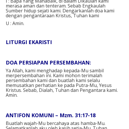
⁣I : Bapa Yang Mahabaik, di dalam Dikaulah kami
merasa aman dan tenteram. Sebab Engkaulah
Sumber hidup sejati kami. Dengarkanlah doa kami
dengan pengantaraan Kristus, Tuhan kami⁣
U : Amin.⁣
LITURGI EKARISTI⁣
DOA PERSIAPAN PERSEMBAHAN:⁣
Ya Allah, kami menghadap kepada-Mu sambil
merpersembahan ini. Kami mohon terimalah
persembahan kami dan buatlah kami selalu
memusatkan perhatian ke pada Putra-Mu, Yesus
Kristus. Sebab, Dialah, Tuhan dan Pengantara kami.
Amin.⁣
ANTIFON KOMUNI – Mzm. 31:17-18⁣
Buatlah wajah-Mu bercahaya atas hamba-Mu.
Selamatkanlah aku oleh kasih setia-Mu. Tuhan,