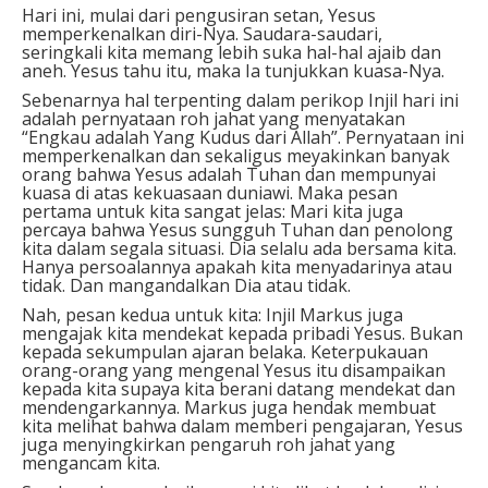
Hari ini, mulai dari pengusiran setan, Yesus
memperkenalkan diri-Nya. Saudara-saudari,
seringkali kita memang lebih suka hal-hal ajaib dan
aneh. Yesus tahu itu, maka Ia tunjukkan kuasa-Nya.
Sebenarnya hal terpenting dalam perikop Injil hari ini
adalah pernyataan roh jahat yang menyatakan
“Engkau adalah Yang Kudus dari Allah”. Pernyataan ini
memperkenalkan dan sekaligus meyakinkan banyak
orang bahwa Yesus adalah Tuhan dan mempunyai
kuasa di atas kekuasaan duniawi. Maka pesan
pertama untuk kita sangat jelas: Mari kita juga
percaya bahwa Yesus sungguh Tuhan dan penolong
kita dalam segala situasi. Dia selalu ada bersama kita.
Hanya persoalannya apakah kita menyadarinya atau
tidak. Dan mangandalkan Dia atau tidak.
Nah, pesan kedua untuk kita: Injil Markus juga
mengajak kita mendekat kepada pribadi Yesus. Bukan
kepada sekumpulan ajaran belaka. Keterpukauan
orang-orang yang mengenal Yesus itu disampaikan
kepada kita supaya kita berani datang mendekat dan
mendengarkannya. Markus juga hendak membuat
kita melihat bahwa dalam memberi pengajaran, Yesus
juga menyingkirkan pengaruh roh jahat yang
mengancam kita.