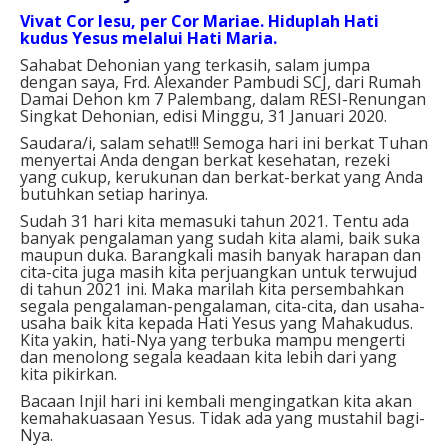
Vivat Cor Iesu, per Cor Mariae.
Hiduplah Hati
kudus Yesus melalui Hati Maria.
Sahabat Dehonian yang terkasih, salam jumpa
dengan saya, Frd. Alexander Pambudi SCJ, dari Rumah
Damai Dehon km 7 Palembang, dalam RESI-Renungan
Singkat Dehonian, edisi Minggu, 31 Januari 2020.
Saudara/i, salam sehat!!! Semoga hari ini berkat Tuhan
menyertai Anda dengan berkat kesehatan, rezeki
yang cukup, kerukunan dan berkat-berkat yang Anda
butuhkan setiap harinya.
Sudah 31 hari kita memasuki tahun 2021. Tentu ada
banyak pengalaman yang sudah kita alami, baik suka
maupun duka. Barangkali masih banyak harapan dan
cita-cita juga masih kita perjuangkan untuk terwujud
di tahun 2021 ini. Maka marilah kita persembahkan
segala pengalaman-pengalaman, cita-cita, dan usaha-
usaha baik kita kepada Hati Yesus yang Mahakudus.
Kita yakin, hati-Nya yang terbuka mampu mengerti
dan menolong segala keadaan kita lebih dari yang
kita pikirkan.
Bacaan Injil hari ini kembali mengingatkan kita akan
kemahakuasaan Yesus. Tidak ada yang mustahil bagi-
Nya.