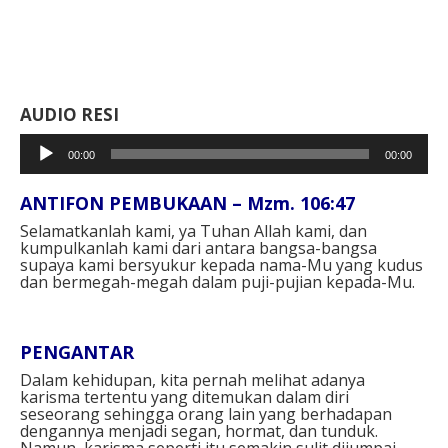
AUDIO RESI
Pemutar
00:00
00:00
Audio
ANTIFON PEMBUKAAN – Mzm. 106:47⁣
Selamatkanlah kami, ya Tuhan Allah kami, dan
kumpulkanlah kami dari antara bangsa-bangsa
supaya kami bersyukur kepada nama-Mu yang kudus
dan bermegah-megah dalam puji-pujian kepada-Mu.⁣
PENGANTAR
Dalam kehidupan, kita pernah melihat adanya
karisma tertentu yang ditemukan dalam diri
seseorang sehingga orang lain yang berhadapan
dengannya menjadi segan, hormat, dan tunduk.
Namun, karisma seperti itu semakin sulit dijumpai.