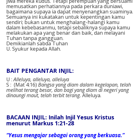
jiwa mereka kudus. Tetapi perempuan yang bersuami
memusatkan perhatiannya pada perkara duniawi,
bagaimana supaya ia dapat menyenangkan suaminya.
Semuanya ini kukatakan untuk kepentingan kamu
sendiri; bukan untuk menghalang-halangi kamu
dalam kebebasanmu, tetapi sebaliknya supaya kamu
melakukan apa yang benar dan baik, dan melayani
Tuhan tanpa gangguan.
Demikianlah sabda Tuhan
U. Syukur kepada Allah.
BAIT PENGANTAR INJIL:
U :
Alleluya, alleluya, alleluya
S : (Mat 4:16)
Bangsa yang diam dalam kegelapan, telah
melihat terang besar, dan bagi yang diam di negeri yang
dinaungi maut, telah terbit terang.
Alleluya.
BACAAN INJIL: Inilah Injil Yesus Kristus
menurut Markus 1:21-28
“Yesus mengajar sebagai orang yang berkuasa.”