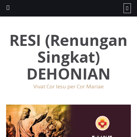
RESI (Renungan
Singkat)
DEHONIAN
Vivat Cor Iesu per Cor Mariae