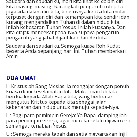
Saudara dan saudariku, mari kita lihat ke dalam diri
kita masing-masing. Barangkali pengaruh roh jahat
juga ada dalam diri kita, khususnya ketika kita mulai
terpusat dengan diri dan kemampuan kita sendiri dan
kurang mengandalkan Tuhan di dalam hidup kita.
Inilah kebesaran Tuhan Yesus. Inilah kuasanya. Dan
kita diajak mendekat pada-Nya supaya pengaruh-
pengaruh yang jahat dijauhkan dari diri kita.
Saudara dan saudariku. Semoga kuasa Roh Kudus
beserta Anda sepanjang hari ini. Tuhan memberkati.
Amin
DOA UMAT⁣
I : Kristuslah Sang Mesias, la mengajar dengan penuh
kuasa demi keselamatan kita. Maka, marilah kita
berdoa kepada Allah Bapa kita, yang berkenan
mengutus Kristus kepada kita sebagai jalan,
kebenaran dan hidup untuk menuju kepada-Nya.⁣
L : Bagi para pemimpin Gereja: Ya Bapa, dampingilah
para pemimpin Gereja, agar mereka selalu dijiwai oleh
semangat kenabian Yesus. ⁣
U : Semoga mereka tabah dan setia mewartakan Injil.⁣