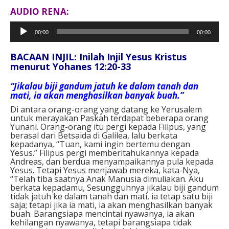
AUDIO RENA:
Pemutar
00:00
00:00
Audio
BACAAN INJIL: Inilah Injil Yesus Kristus
menurut Yohanes 12:20-33
“Jikalau biji gandum jatuh ke dalam tanah dan
mati, ia akan menghasilkan banyak buah.”
Di antara orang-orang yang datang ke Yerusalem
untuk merayakan Paskah terdapat beberapa orang
Yunani. Orang-orang itu pergi kepada Filipus, yang
berasal dari Betsaida di Galilea, lalu berkata
kepadanya, “Tuan, kami ingin bertemu dengan
Yesus.” Filipus pergi memberitahukannya kepada
Andreas, dan berdua menyampaikannya pula kepada
Yesus. Tetapi Yesus menjawab mereka, kata-Nya,
“Telah tiba saatnya Anak Manusia dimuliakan. Aku
berkata kepadamu, Sesungguhnya jikalau biji gandum
tidak jatuh ke dalam tanah dan mati, ia tetap satu biji
saja; tetapi jika ia mati, ia akan menghasilkan banyak
buah. Barangsiapa mencintai nyawanya, ia akan
kehilangan nyawanya, tetapi barangsiapa tidak