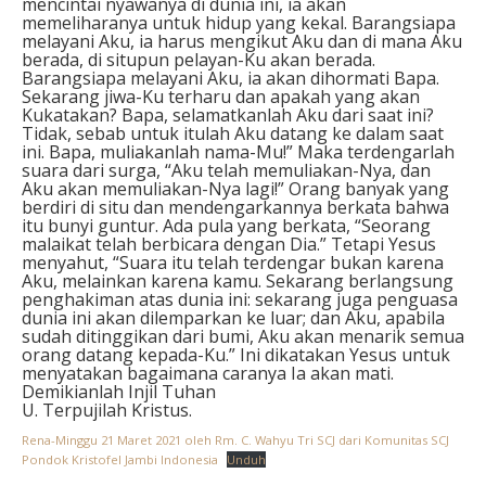
mencintai nyawanya di dunia ini, ia akan
memeliharanya untuk hidup yang kekal. Barangsiapa
melayani Aku, ia harus mengikut Aku dan di mana Aku
berada, di situpun pelayan-Ku akan berada.
Barangsiapa melayani Aku, ia akan dihormati Bapa.
Sekarang jiwa-Ku terharu dan apakah yang akan
Kukatakan? Bapa, selamatkanlah Aku dari saat ini?
Tidak, sebab untuk itulah Aku datang ke dalam saat
ini. Bapa, muliakanlah nama-Mu!” Maka terdengarlah
suara dari surga, “Aku telah memuliakan-Nya, dan
Aku akan memuliakan-Nya lagi!” Orang banyak yang
berdiri di situ dan mendengarkannya berkata bahwa
itu bunyi guntur. Ada pula yang berkata, “Seorang
malaikat telah berbicara dengan Dia.” Tetapi Yesus
menyahut, “Suara itu telah terdengar bukan karena
Aku, melainkan karena kamu. Sekarang berlangsung
penghakiman atas dunia ini: sekarang juga penguasa
dunia ini akan dilemparkan ke luar; dan Aku, apabila
sudah ditinggikan dari bumi, Aku akan menarik semua
orang datang kepada-Ku.” Ini dikatakan Yesus untuk
menyatakan bagaimana caranya Ia akan mati.
Demikianlah Injil Tuhan
U. Terpujilah Kristus.
Rena-Minggu 21 Maret 2021 oleh Rm. C. Wahyu Tri SCJ dari Komunitas SCJ
Pondok Kristofel Jambi Indonesia
Unduh