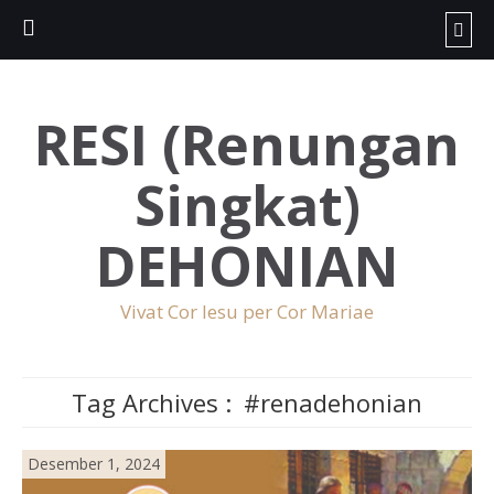
RESI (Renungan
Singkat)
DEHONIAN
Vivat Cor Iesu per Cor Mariae
Tag Archives :
#renadehonian
Desember 1, 2024