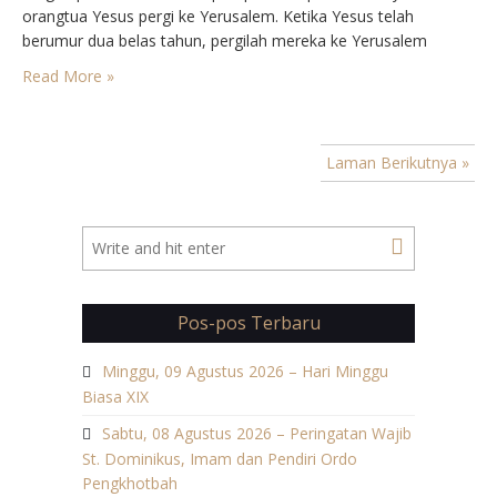
orangtua Yesus pergi ke Yerusalem. Ketika Yesus telah
berumur dua belas tahun, pergilah mereka ke Yerusalem
seperti yang lazim pada hari raya itu. Seusai hari-hari perayaan
Read More »
itu, ketika mereka berjalan pulang, tinggallah…
Laman Berikutnya »
Pos-pos Terbaru
Minggu, 09 Agustus 2026 – Hari Minggu
Biasa XIX
Sabtu, 08 Agustus 2026 – Peringatan Wajib
St. Dominikus, Imam dan Pendiri Ordo
Pengkhotbah