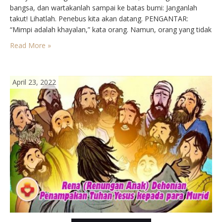
bangsa, dan wartakanlah sampai ke batas bumi: Janganlah
takut! Lihatlah. Penebus kita akan datang. PENGANTAR:
“Mimpi adalah khayalan,” kata orang. Namun, orang yang tidak
bermimpi lagi akan kehilangan daya tahan menghadapi masa
Read More »
depan dan akan cepat menua. Orang beriman mendambakan
hari depan di mana…
April 23, 2022