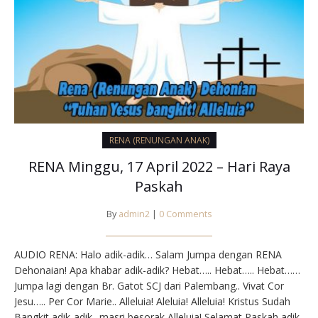
RENA (RENUNGAN ANAK)
RENA Minggu, 17 April 2022 – Hari Raya
Paskah
By
admin2
|
0 Comments
AUDIO RENA: Halo adik-adik… Salam Jumpa dengan RENA
Dehonaian! Apa khabar adik-adik? Hebat….. Hebat….. Hebat……
Jumpa lagi dengan Br. Gatot SCJ dari Palembang.. Vivat Cor
Jesu….. Per Cor Marie.. Alleluia! Aleluia! Alleluia! Kristus Sudah
Bangkit adik-adik.. masri besorak Alleluia! Selamat Paskah adik-