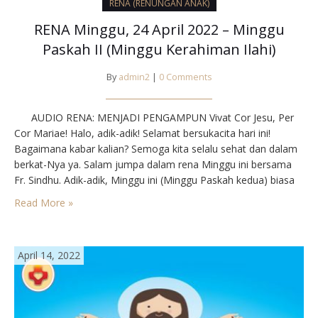
RENA (RENUNGAN ANAK)
RENA Minggu, 24 April 2022 – Minggu
Paskah II (Minggu Kerahiman Ilahi)
By
admin2
|
0 Comments
AUDIO RENA: MENJADI PENGAMPUN Vivat Cor Jesu, Per
Cor Mariae! Halo, adik-adik! Selamat bersukacita hari ini!
Bagaimana kabar kalian? Semoga kita selalu sehat dan dalam
berkat-Nya ya. Salam jumpa dalam rena Minggu ini bersama
Fr. Sindhu. Adik-adik, Minggu ini (Minggu Paskah kedua) biasa
disebut juga Minggu Kerahiman Ilahi lho. Nah, sudah siap
Read More »
belum untuk merenungkan Injil hari…
April 14, 2022