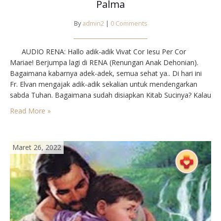
Palma
By
admin2
|
0 Comments
AUDIO RENA: Hallo adik-adik Vivat Cor Iesu Per Cor
Mariae! Berjumpa lagi di RENA (Renungan Anak Dehonian).
Bagaimana kabarnya adek-adek, semua sehat ya.. Di hari ini
Fr. Elvan mengajak adik-adik sekalian untuk mendengarkan
sabda Tuhan. Bagaimana sudah disiapkan Kitab Sucinya? Kalau
sudah, mari kita buka dari bacaan Injil Luk 19:28-40. Kita
Read More »
dengar bersama-sama ya.. BACAAN INJIL: Inilah Injil…
Maret 26, 2022