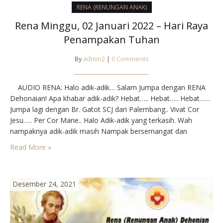
RENA (RENUNGAN ANAK)
Rena Minggu, 02 Januari 2022 – Hari Raya
Penampakan Tuhan
By
admin2
|
0 Comments
AUDIO RENA: Halo adik-adik… Salam Jumpa dengan RENA
Dehonaian! Apa khabar adik-adik? Hebat….. Hebat….. Hebat……
Jumpa lagi dengan Br. Gatot SCJ dari Palembang.. Vivat Cor
Jesu….. Per Cor Marie.. Halo Adik-adik yang terkasih. Wah
nampaknya adik-adik masih Nampak bersemangat dan
bersuka cita ya, karena semangat natal masih beserta kita..
Read More »
horeeee.. Dan Bruder ucapkan selamat natal dan tahun baru
untuk…
Desember 24, 2021