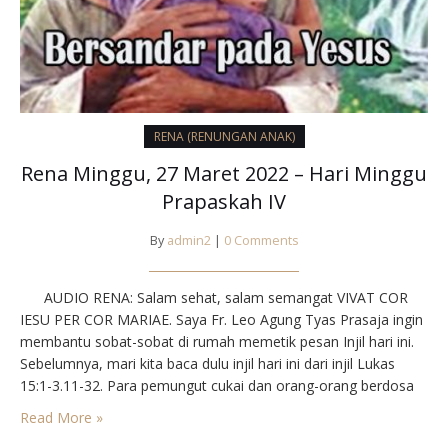
RENA (RENUNGAN ANAK)
Rena Minggu, 27 Maret 2022 – Hari Minggu
Prapaskah IV
By
admin2
|
0 Comments
AUDIO RENA: Salam sehat, salam semangat VIVAT COR
IESU PER COR MARIAE. Saya Fr. Leo Agung Tyas Prasaja ingin
membantu sobat-sobat di rumah memetik pesan Injil hari ini.
Sebelumnya, mari kita baca dulu injil hari ini dari injil Lukas
15:1-3.11-32. Para pemungut cukai dan orang-orang berdosa
biasanya datang kepada Yesus untuk mendengarkan Dia.
Read More »
Maka bersungut-sungutlah orang-orang Farisi…