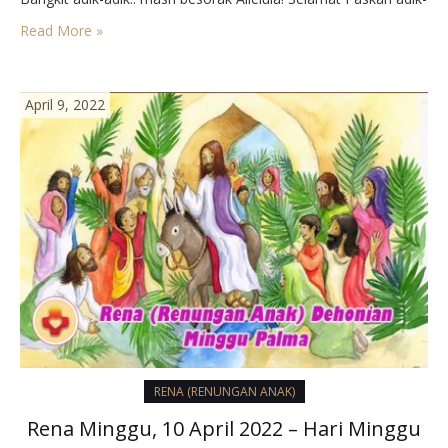
adik yang cantik-cantik dan genteng-ganteng.. adik-adik yang
Read More »
mencintai dan dicintai Hati Yesus.. Kita harus bersukacita hari
ini, kenapa.. iyaaa karena hari…
April 9, 2022
RENA (RENUNGAN ANAK)
Rena Minggu, 10 April 2022 – Hari Minggu