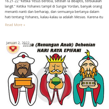
16.21-22 “Ketika Yesus berdoa, setelah Ia dibaptis, terbukalah
langit.” Ketika Yohanes tampil di Sungai Yordan, banyak orang
menanti-nanti dan berharap, dan semuanya bertanya dalam
hati tentang Yohanes, kalau-kalau ia adalah Mesias. Karena itu
Yohanes berkata kepada semua orang itu, “Aku membaptis
Read More »
kamu dengan air, tetapi Ia yang lebih berkuasa daripada…
Januari 2, 2022