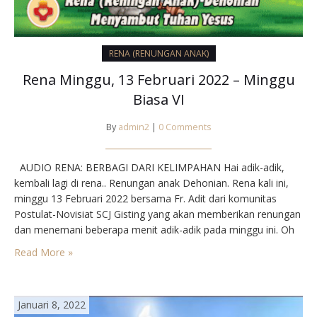
RENA (RENUNGAN ANAK)
Rena Minggu, 13 Februari 2022 – Minggu
Biasa VI
By
admin2
|
0 Comments
AUDIO RENA: BERBAGI DARI KELIMPAHAN Hai adik-adik,
kembali lagi di rena.. Renungan anak Dehonian. Rena kali ini,
minggu 13 Februari 2022 bersama Fr. Adit dari komunitas
Postulat-Novisiat SCJ Gisting yang akan memberikan renungan
dan menemani beberapa menit adik-adik pada minggu ini. Oh
iya, bagaimana kabar adik-adik di rumah? Sehat-sehatkan
Read More »
Selalu jaga kesehatan ya dan jangan lupa patuhi protokol
kesehatan.…
Januari 8, 2022