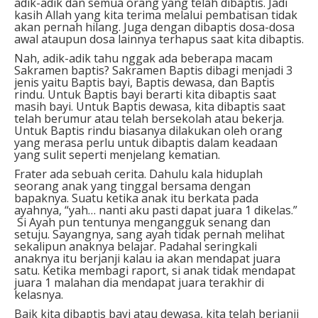
adik-adik dan semua orang yang telah dibaptis. Jadi
kasih Allah yang kita terima melalui pembatisan tidak
akan pernah hilang. Juga dengan dibaptis dosa-dosa
awal ataupun dosa lainnya terhapus saat kita dibaptis.
Nah, adik-adik tahu nggak ada beberapa macam
Sakramen baptis? Sakramen Baptis dibagi menjadi 3
jenis yaitu Baptis bayi, Baptis dewasa, dan Baptis
rindu. Untuk Baptis bayi berarti kita dibaptis saat
masih bayi. Untuk Baptis dewasa, kita dibaptis saat
telah berumur atau telah bersekolah atau bekerja.
Untuk Baptis rindu biasanya dilakukan oleh orang
yang merasa perlu untuk dibaptis dalam keadaan
yang sulit seperti menjelang kematian.
Frater ada sebuah cerita. Dahulu kala hiduplah
seorang anak yang tinggal bersama dengan
bapaknya. Suatu ketika anak itu berkata pada
ayahnya, “yah… nanti aku pasti dapat juara 1 dikelas.”
Si Ayah pun tentunya mengangguk senang dan
setuju. Sayangnya, sang ayah tidak pernah melihat
sekalipun anaknya belajar. Padahal seringkali
anaknya itu berjanji kalau ia akan mendapat juara
satu. Ketika membagi raport, si anak tidak mendapat
juara 1 malahan dia mendapat juara terakhir di
kelasnya.
Baik kita dibaptis bayi atau dewasa, kita telah berjanji