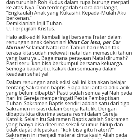
dan turunlah Roh Kudus dalam rupa burung merpati
ke atas-Nya. Dan terdengarlah suara dari langit,
“Engkaulah Anak yang Kukasihi. Kepada-Mulah Aku
berkenan.”
Demikianlah Injil Tuhan.
U. Terpujilah Kristus.
Halo adik-adik! Kembali lagi bersama frater dalam
renungan anak dehonian!
Vivat Cor Iesu, per Cor
Mariae!
Selamat Natal dan Tahun baru! Wah tak
terasa kita sudah melewati natal dan memasuki tahun
yang baru ya… Bagaimana perayaan Natal dirumah?
Pasti seru ‘kan bisa berkumpul bersama keluarga.
Semoga bapak,ibu, kakak dan semuanya dalam
keadaan sehat ya!
Dalam renungan anak edisi kali ini kita akan belajar
tentang Sakramen baptis. Siapa dari antara adik-adik
yang belum dibaptis? Pasti sudah semua ya! Nah pada
hari ini Gereja memperingati Pesta Pembaptisan
Tuhan. Sakramen Baptis sendiri adalah satu dari tiga
Sakramen inisiasi dalam Gereja Katolik. Dengan
dibaptis kita diterima secara resmi dalam Gereja
Katolik. Selain itu Sakramen Baptis adalah Sakramen
yang hanya bisa diterima sekali seumur hidup dan
tidak dapat dilepaskan. “kok bisa gitu frater??”
Sakramen ini menjadi materai cinta kasih Allah pada