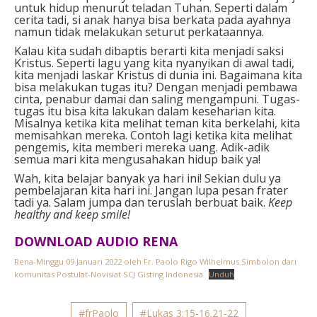
untuk hidup menurut teladan Tuhan. Seperti dalam
cerita tadi, si anak hanya bisa berkata pada ayahnya
namun tidak melakukan seturut perkataannya.
Kalau kita sudah dibaptis berarti kita menjadi saksi
Kristus. Seperti lagu yang kita nyanyikan di awal tadi,
kita menjadi laskar Kristus di dunia ini. Bagaimana kita
bisa melakukan tugas itu? Dengan menjadi pembawa
cinta, penabur damai dan saling mengampuni. Tugas-
tugas itu bisa kita lakukan dalam keseharian kita.
Misalnya ketika kita melihat teman kita berkelahi, kita
memisahkan mereka. Contoh lagi ketika kita melihat
pengemis, kita memberi mereka uang. Adik-adik
semua mari kita mengusahakan hidup baik ya!
Wah, kita belajar banyak ya hari ini! Sekian dulu ya
pembelajaran kita hari ini. Jangan lupa pesan frater
tadi ya. Salam jumpa dan teruslah berbuat baik.
Keep
healthy and keep smile!
DOWNLOAD AUDIO RENA
Rena-Minggu 09 Januari 2022 oleh Fr. Paolo Rigo Wilhelmus Simbolon dari
komunitas Postulat-Novisiat SCJ Gisting Indonesia
Unduh
#frPaolo
#Lukas 3:15-16.21-22