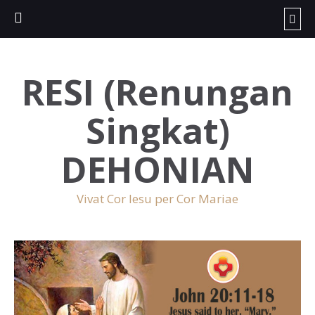
RESI (Renungan
Singkat)
DEHONIAN
Vivat Cor Iesu per Cor Mariae