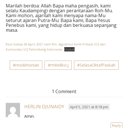
Marilah berdoa: Allah Bapa maha pengasih, kami
selalu Kaudampingi dengan perantaraan Roh-Mu.
Kami mohon, ajarilah kami menyapa nama-Mu
seturut ajaran Putra-Mu: Bapa kami, Bapa Yesus
Penebus kami, yang hidup dan berkuasa sepanjang
masa.⁣
Resi-Selasa 06 April 2021 oleh Rm. Agustinus Kelik Pribadi SCJ dari
Komunitas SCJ Palembang Indonesia
Unduh
#residehonian
#rmkelikscj
#SelasaOktafPaskah
1 Comment
HERLIN DJUNAIDY
April 5, 2021 at 8:18 pm
Amin.
Reply