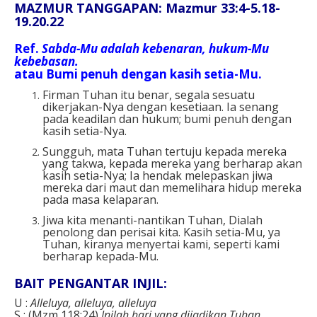
MAZMUR TANGGAPAN: Mazmur 33:4-5.18-
19.20.22
Ref.
Sabda-Mu adalah kebenaran, hukum-Mu
kebebasan.
atau Bumi penuh dengan kasih setia-Mu.
Firman Tuhan itu benar, segala sesuatu
dikerjakan-Nya dengan kesetiaan. Ia senang
pada keadilan dan hukum; bumi penuh dengan
kasih setia-Nya.
Sungguh, mata Tuhan tertuju kepada mereka
yang takwa, kepada mereka yang berharap akan
kasih setia-Nya; Ia hendak melepaskan jiwa
mereka dari maut dan memelihara hidup mereka
pada masa kelaparan.
Jiwa kita menanti-nantikan Tuhan, Dialah
penolong dan perisai kita. Kasih setia-Mu, ya
Tuhan, kiranya menyertai kami, seperti kami
berharap kepada-Mu.
BAIT PENGANTAR INJIL:
U :
Alleluya, alleluya, alleluya
S : (Mzm 118:24)
Inilah hari yang dijadikan Tuhan,