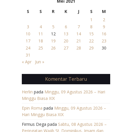
Mei 2021
S
S
R
K
J
S
M
1
2
3
4
5
6
7
8
9
10
11
12
13
14
15
16
17
18
19
20
21
22
23
24
25
26
27
28
29
30
31
« Apr
Jun »
Komentar Terbaru
Herlin
pada
Minggu, 09 Agustus 2026 – Hari
Minggu Biasa XIX
Epin Roma
pada
Minggu, 09 Agustus 2026 –
Hari Minggu Biasa XIX
Firmus Dega
pada
Sabtu, 08 Agustus 2026 –
Peringatan Wajib St. Dominikus, Imam dan