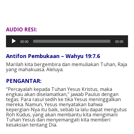
AUDIO RESI:
Pemutar
00:00
00:00
Audio
Antifon Pembukaan – Wahyu 19:7.6
Marilah kita bergembira dan memuliakan Tuhan, Raja
yang mahakuasa. Aleluya.
PENGANTAR:
“Percayalah kepada Tuhan Yesus Kristus, maka
engkau akan diselamatkan,” jawab Paulus dengan
tegas. Para rasul sedih ke tika Yesus meninggalkan
mereka. Namun, Yesus menyatakan bahwa
kepergian-Nya itu baik, sebab Ia lalu dapat mengutus
Roh Kudus, yang akan membantu kita mengimani
Tuhan Yesus dan menyemangati kita memberi
kesaksian tentang Dia.