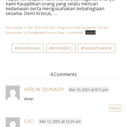
kami Kaujadikan orang yang selalu mencari
kedamaian serta mengusahakan kebahagiaan
sesama. Demi Kristus, ….
Resi-Selasa 11 Mei 2021 oleh Rm. Gregorius Dedi Rusdianto SCJ dari
Komunitas SCJ Pangakalan Kerinci Riau – Indonesia
Unduh
#residehonian
#RmDediSCJ
#SelasaPaskahVI
4 Comments
HERLIN DJUNAIDY
Mei 10, 2021 at 8:11 pm
Amin
Reply
LUCI
Mei 11, 2021 at 12:25 am