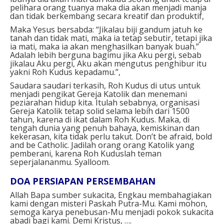
pelihara orang tuanya maka dia akan menjadi manja
dan tidak berkembang secara kreatif dan produktif,
Maka Yesus bersabda: “Jikalau biji gandum jatuh ke
tanah dan tidak mati, maka ia tetap sebutir, tetapi jika
ia mati, maka ia akan menghasilkan banyak buah.”
Adalah lebih berguna bagimu jika Aku pergi, sebab
jikalau Aku pergi, Aku akan mengutus penghibur itu
yakni Roh Kudus kepadamu.”,
Saudara saudari terkasih, Roh Kudus di utus untuk
menjadi pengikat Gereja Katolik dan menemani
peziarahan hidup kita. Itulah sebabnya, organisasi
Gereja Katolik tetap solid selama lebih dari 1500
tahun, karena di ikat dalam Roh Kudus. Maka, di
tengah dunia yang penuh bahaya, kemiskinan dan
kekerasan, kita tidak perlu takut. Don’t be afraid, bold
and be Catholic. Jadilah orang orang Katolik yang
pemberani, karena Roh Kuduslah teman
seperjalananmu. Syalloom.
DOA PERSIAPAN PERSEMBAHAN
Allah Bapa sumber sukacita, Engkau membahagiakan
kami dengan misteri Paskah Putra-Mu. Kami mohon,
semoga karya penebusan-Mu menjadi pokok sukacita
abadi bagi kami. Demi Kristus, ….