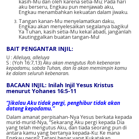
kasih-Mu dan oleh karena setia-Mu; Pada hari
aku berseru, Engkau pun menjawab aku,
Engkau menambahkan kekuatan dalam jiwaku.
Tangan kanan-Mu menyelamatkan daku,
Engkau akan menyelesaikan segalanya bagiku!
Ya Tuhan, kasih setia-Mu kekal abadi, janganlah
Kautinggalkan buatan tangan-Mu!
BAIT PENGANTAR INJIL:
U :
Alleluya, alleluya
S : (Yoh 16:7,13)
Aku akan mengutus Roh kebenaran
kepadamu, sabda Tuhan, dan Ia akan memimpin kamu
ke dalam seluruh kebenaran.
BACAAN INJIL: Inilah Injil Yesus Kristus
menurut Yohanes 16:5-11
“Jikalau Aku tidak pergi, penghibur tidak akan
datang kepadamu.”
Dalam amanat perpisahan-Nya Yesus berkata kepada
murid-murid-Nya, “Sekarang Aku pergi kepada Dia
yang telah mengutus Aku, dan tiada seorang pun di
antara kamu yang bertanya kepada-Ku: Ke mana
Engkau pergi? Tetapi benar yang Kukatakan