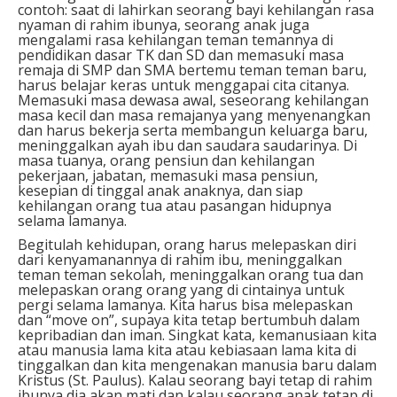
contoh: saat di lahirkan seorang bayi kehilangan rasa
nyaman di rahim ibunya, seorang anak juga
mengalami rasa kehilangan teman temannya di
pendidikan dasar TK dan SD dan memasuki masa
remaja di SMP dan SMA bertemu teman teman baru,
harus belajar keras untuk menggapai cita citanya.
Memasuki masa dewasa awal, seseorang kehilangan
masa kecil dan masa remajanya yang menyenangkan
dan harus bekerja serta membangun keluarga baru,
meninggalkan ayah ibu dan saudara saudarinya. Di
masa tuanya, orang pensiun dan kehilangan
pekerjaan, jabatan, memasuki masa pensiun,
kesepian di tinggal anak anaknya, dan siap
kehilangan orang tua atau pasangan hidupnya
selama lamanya.
Begitulah kehidupan, orang harus melepaskan diri
dari kenyamanannya di rahim ibu, meninggalkan
teman teman sekolah, meninggalkan orang tua dan
melepaskan orang orang yang di cintainya untuk
pergi selama lamanya. Kita harus bisa melepaskan
dan “move on”, supaya kita tetap bertumbuh dalam
kepribadian dan iman. Singkat kata, kemanusiaan kita
atau manusia lama kita atau kebiasaan lama kita di
tinggalkan dan kita mengenakan manusia baru dalam
Kristus (St. Paulus). Kalau seorang bayi tetap di rahim
ibunya dia akan mati dan kalau seorang anak tetap di