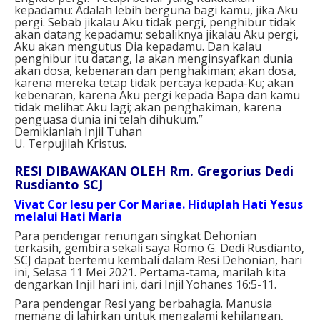
kepadamu: Adalah lebih berguna bagi kamu, jika Aku
pergi. Sebab jikalau Aku tidak pergi, penghibur tidak
akan datang kepadamu; sebaliknya jikalau Aku pergi,
Aku akan mengutus Dia kepadamu. Dan kalau
penghibur itu datang, Ia akan menginsyafkan dunia
akan dosa, kebenaran dan penghakiman; akan dosa,
karena mereka tetap tidak percaya kepada-Ku; akan
kebenaran, karena Aku pergi kepada Bapa dan kamu
tidak melihat Aku lagi; akan penghakiman, karena
penguasa dunia ini telah dihukum.”
Demikianlah Injil Tuhan
U. Terpujilah Kristus.
RESI DIBAWAKAN OLEH Rm. Gregorius Dedi
Rusdianto SCJ
Vivat Cor Iesu per Cor Mariae. Hiduplah Hati Yesus
melalui Hati Maria
Para pendengar renungan singkat Dehonian
terkasih, gembira sekali saya Romo G. Dedi Rusdianto,
SCJ dapat bertemu kembali dalam Resi Dehonian, hari
ini, Selasa 11 Mei 2021. Pertama-tama, marilah kita
dengarkan Injil hari ini, dari Injil Yohanes 16:5-11.
Para pendengar Resi yang berbahagia. Manusia
memang di lahirkan untuk mengalami kehilangan,