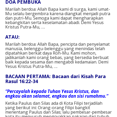
DOA PEMBUKA
Marilah berdoa: Allah Bapa kami di surga, kami umat-
Mu selalu bergembira karena diangkat menjadi putra
dan putri-Mu. Semoga kami dapat mengharapkan
kebangkitan serta keselamatan abadi. Demi Yesus
Kristus Putra-Mu, ….
ATAU:
Marilah berdoa: Allah Bapa, pencipta dan penyelamat
manusia, belenggu-belenggu yang menindas telah
dipatahkan berkat daya Roh-Mu. Kami mohon,
jadikanlah kami orang bebas, yang bersedia berbuat
baik kepada sesama dan mengabdi kedamaian. Demi
Yesus Kristus Putra-Mu, ….
BACAAN PERTAMA: Bacaan dari Kisah Para
Rasul 16:22-34
“Percayalah kepada Tuhan Yesus Kristus, dan
engkau akan selamat, engkau dan sisi rumahmu.”
Ketika Paulus dan Silas ada di Kota Filipi terjadilah
yang berikut ini: Orang-orang Filipi bangkit
menentang Paulus dan Silas; lalu pembesar-pembesar
kota itu menyuruh mengoyakkan pakaian dari tubuh