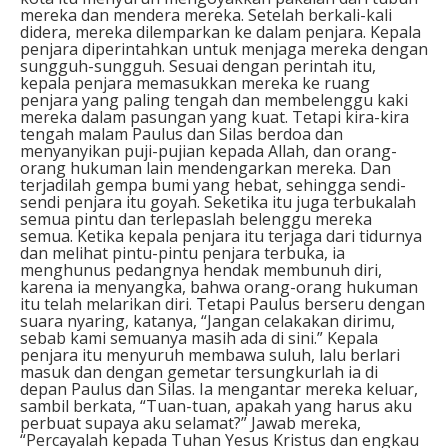
mereka dan mendera mereka. Setelah berkali-kali
didera, mereka dilemparkan ke dalam penjara. Kepala
penjara diperintahkan untuk menjaga mereka dengan
sungguh-sungguh. Sesuai dengan perintah itu,
kepala penjara memasukkan mereka ke ruang
penjara yang paling tengah dan membelenggu kaki
mereka dalam pasungan yang kuat. Tetapi kira-kira
tengah malam Paulus dan Silas berdoa dan
menyanyikan puji-pujian kepada Allah, dan orang-
orang hukuman lain mendengarkan mereka. Dan
terjadilah gempa bumi yang hebat, sehingga sendi-
sendi penjara itu goyah. Seketika itu juga terbukalah
semua pintu dan terlepaslah belenggu mereka
semua. Ketika kepala penjara itu terjaga dari tidurnya
dan melihat pintu-pintu penjara terbuka, ia
menghunus pedangnya hendak membunuh diri,
karena ia menyangka, bahwa orang-orang hukuman
itu telah melarikan diri. Tetapi Paulus berseru dengan
suara nyaring, katanya, “Jangan celakakan dirimu,
sebab kami semuanya masih ada di sini.” Kepala
penjara itu menyuruh membawa suluh, lalu berlari
masuk dan dengan gemetar tersungkurlah ia di
depan Paulus dan Silas. Ia mengantar mereka keluar,
sambil berkata, “Tuan-tuan, apakah yang harus aku
perbuat supaya aku selamat?” Jawab mereka,
“Percayalah kepada Tuhan Yesus Kristus dan engkau