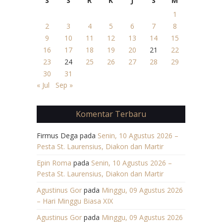
S
S
R
K
J
S
M
1
2
3
4
5
6
7
8
9
10
11
12
13
14
15
16
17
18
19
20
21
22
23
24
25
26
27
28
29
30
31
« Jul
Sep »
Komentar Terbaru
Firmus Dega
pada
Senin, 10 Agustus 2026 –
Pesta St. Laurensius, Diakon dan Martir
Epin Roma
pada
Senin, 10 Agustus 2026 –
Pesta St. Laurensius, Diakon dan Martir
Agustinus Gor
pada
Minggu, 09 Agustus 2026
– Hari Minggu Biasa XIX
Agustinus Gor
pada
Minggu, 09 Agustus 2026