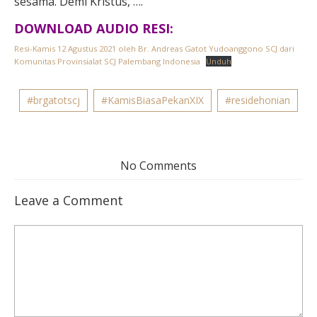
sesama. Demi Kristus, ….
DOWNLOAD AUDIO RESI:
Resi-Kamis 12 Agustus 2021 oleh Br. Andreas Gatot Yudoanggono SCJ dari
Komunitas Provinsialat SCJ Palembang Indonesia
Unduh
#brgatotscj
#KamisBiasaPekanXIX
#residehonian
No Comments
Leave a Comment