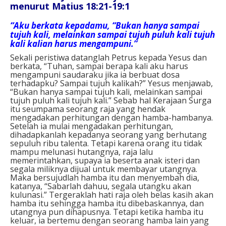
menurut Matius 18:21-19:1
“Aku berkata kepadamu, “Bukan hanya sampai
tujuh kali, melainkan sampai tujuh puluh kali tujuh
kali kalian harus mengampuni.”
Sekali peristiwa datanglah Petrus kepada Yesus dan
berkata, “Tuhan, sampai berapa kali aku harus
mengampuni saudaraku jika ia berbuat dosa
terhadapku? Sampai tujuh kalikah?” Yesus menjawab,
“Bukan hanya sampai tujuh kali, melainkan sampai
tujuh puluh kali tujuh kali.” Sebab hal Kerajaan Surga
itu seumpama seorang raja yang hendak
mengadakan perhitungan dengan hamba-hambanya.
Setelah ia mulai mengadakan perhitungan,
dihadapkanlah kepadanya seorang yang berhutang
sepuluh ribu talenta. Tetapi karena orang itu tidak
mampu melunasi hutangnya, raja lalu
memerintahkan, supaya ia beserta anak isteri dan
segala miliknya dijual untuk membayar utangnya.
Maka bersujudlah hamba itu dan menyembah dia,
katanya, “Sabarlah dahuu, segala utangku akan
kulunasi.” Tergeraklah hati raja oleh belas kasih akan
hamba itu sehingga hamba itu dibebaskannya, dan
utangnya pun dihapusnya. Tetapi ketika hamba itu
keluar, ia bertemu dengan seorang hamba lain yang