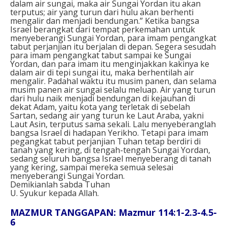
dalam air sungai, maka air Sungai Yordan itu akan
terputus; air yang turun dari hulu akan berhenti
mengalir dan menjadi bendungan.” Ketika bangsa
Israel berangkat dari tempat perkemahan untuk
menyeberangi Sungai Yordan, para imam pengangkat
tabut perjanjian itu berjalan di depan. Segera sesudah
para imam pengangkat tabut sampai ke Sungai
Yordan, dan para imam itu menginjakkan kakinya ke
dalam air di tepi sungai itu, maka berhentilah air
mengalir. Padahal waktu itu musim panen, dan selama
musim panen air sungai selalu meluap. Air yang turun
dari hulu naik menjadi bendungan di kejauhan di
dekat Adam, yaitu kota yang terletak di sebelah
Sartan, sedang air yang turun ke Laut Araba, yakni
Laut Asin, terputus sama sekali. Lalu menyeberanglah
bangsa Israel di hadapan Yerikho. Tetapi para imam
pegangkat tabut perjanjian Tuhan tetap berdiri di
tanah yang kering, di tengah-tengah Sungai Yordan,
sedang seluruh bangsa Israel menyeberang di tanah
yang kering, sampai mereka semua selesai
menyeberangi Sungai Yordan.
Demikianlah sabda Tuhan
U. Syukur kepada Allah.
MAZMUR TANGGAPAN: Mazmur 114:1-2.3-4.5-
6