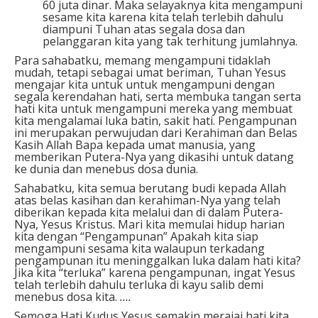
60 juta dinar. Maka selayaknya kita mengampuni
sesame kita karena kita telah terlebih dahulu
diampuni Tuhan atas segala dosa dan
pelanggaran kita yang tak terhitung jumlahnya.
Para sahabatku, memang mengampuni tidaklah
mudah, tetapi sebagai umat beriman, Tuhan Yesus
mengajar kita untuk untuk mengampuni dengan
segala kerendahan hati, serta membuka tangan serta
hati kita untuk mengampuni mereka yang membuat
kita mengalamai luka batin, sakit hati. Pengampunan
ini merupakan perwujudan dari Kerahiman dan Belas
Kasih Allah Bapa kepada umat manusia, yang
memberikan Putera-Nya yang dikasihi untuk datang
ke dunia dan menebus dosa dunia.
Sahabatku, kita semua berutang budi kepada Allah
atas belas kasihan dan kerahiman-Nya yang telah
diberikan kepada kita melalui dan di dalam Putera-
Nya, Yesus Kristus. Mari kita memulai hidup harian
kita dengan “Pengampunan”
Apakah kita siap
mengampuni sesama kita walaupun terkadang
pengampunan itu meninggalkan luka dalam hati kita?
Jika kita “terluka” karena pengampunan, ingat Yesus
telah terlebih dahulu terluka di kayu salib demi
menebus dosa kita.
….
Semoga Hati Kudus Yesus semakin merajai hati kita