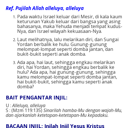
Ref
. Pujilah Allah alleluya, alleluya
Pada waktu Israel keluar dari Mesir, di kala kaum
keturunan Yakub keluar dari bangsa yang asing
bahasanya, maka Yehuda menjadi tempat kudus-
Nya, dan Israel wilayah kekuasaan-Nya.
Laut melihatnya, lalu melarikan diri, dan Sungai
Yordan berbalik ke hulu. Gunung-gunung
melompat-lompat seperti domba jantan, dan
bukit-bukit seperti anak domba.
Ada apa, hai laut, sehingga engkau melarikan
diri, hai Yordan, sehingga engkau berbalik ke
hulu? Ada apa, hai gunung-gunung, sehingga
kamu melompat-lompat seperti domba jantan,
hai bukit-bukit, sehingga kamu seperti anak
domba?
BAIT PENGANTAR INJIL:
U :
Alleluya, alleluya
S : (Mzm 119:135)
Sinarilah hamba-Mu dengan wajah-Mu,
dan ajarkanlah ketetapan-ketetapan-Mu kepadaku.
BACAAN INJIL: Inilah Injil Yesus Kristus