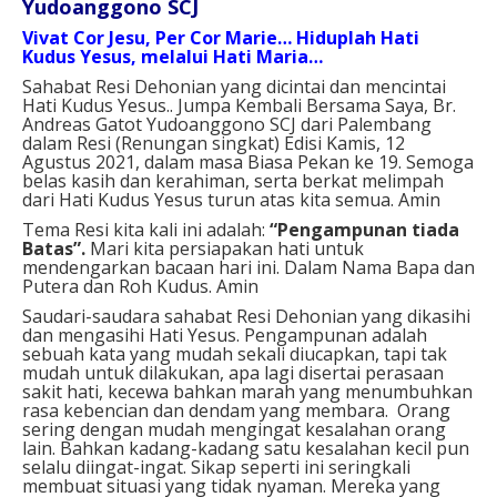
Yudoanggono SCJ
Vivat Cor Jesu, Per Cor Marie… Hiduplah Hati
Kudus Yesus, melalui Hati Maria…
Sahabat Resi Dehonian yang dicintai dan mencintai
Hati Kudus Yesus.. Jumpa Kembali Bersama Saya, Br.
Andreas Gatot Yudoanggono SCJ dari Palembang
dalam Resi (Renungan singkat) Edisi Kamis, 12
Agustus 2021, dalam masa Biasa Pekan ke 19. Semoga
belas kasih dan kerahiman, serta berkat melimpah
dari Hati Kudus Yesus turun atas kita semua. Amin
Tema Resi kita kali ini adalah:
“
Pengampunan tiada
Batas
”.
Mari kita persiapakan hati untuk
mendengarkan bacaan hari ini.
Dalam Nama Bapa dan
Putera dan Roh Kudus. Amin
Saudari-saudara sahabat Resi Dehonian yang dikasihi
dan mengasihi Hati Yesus.
Pengampunan adalah
sebuah kata yang mudah sekali diucapkan, tapi tak
mudah untuk dilakukan, apa lagi disertai perasaan
sakit hati, kecewa bahkan marah yang menumbuhkan
rasa kebencian dan dendam yang membara. Orang
sering dengan mudah mengingat kesalahan orang
lain. Bahkan kadang-kadang satu kesalahan kecil pun
selalu diingat-ingat. Sikap seperti ini seringkali
membuat situasi yang tidak nyaman. Mereka yang