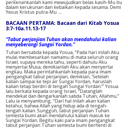
perkenankanlah kami mewujudkan belas kasih-Mu itu
dalam kerukunan dan kebaikan kepada sesama. Demi
Yesus Kristus putra-Mu ….
BACAAN PERTAMA: Bacaan dari Kitab Yosua
3:7-10a.11.13-17
“Tabut perjanjian Tuhan akan mendahului kalian
menyeberangi Sungai Yordan.”
Tuhan bersabda kepada Yosua, “Pada hari inilah Aku
mulai membesarkan namamu di mata seluruh orang
Israel, supaya mereka tahu, seperti dahulu Aku
menyertai Musa, demikianlah Aku akan menyertai
engkau. Maka perintahkanlah kepada para imam
pengangkat tabut perjanjian, demikian, ‘Setelah
kalian sampai ke tepi air Sungai Yordan, haruslah
kalian tetap berdiri di tengah Sungai Yordan.’” Yosua
lalu berkata kepada orang Israel, “Datanglah
mendekat dan dengarkanlah sabda Tuhan, Allahmu.”
Lalu ia menyambung, “Dari hal inilah akan kalian
ketahui, bahwa Allah yang hidup ada di tengah-
tengah kalian. Sungguh, tabut perjanjian Tuhan
semesta bumi akan mendahului kalian masuk ke
Sungai Yordan. Begitu kaki para imam pengangkat
tabut perjanjian Tuhan semesta bumi berhenti di