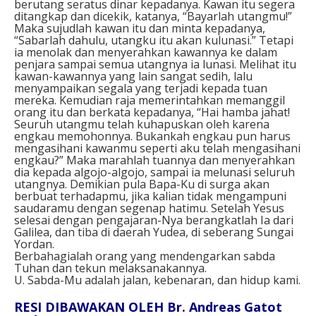
berutang seratus dinar kepadanya. Kawan itu segera
ditangkap dan dicekik, katanya, “Bayarlah utangmu!”
Maka sujudlah kawan itu dan minta kepadanya,
“Sabarlah dahulu, utangku itu akan kulunasi.” Tetapi
ia menolak dan menyerahkan kawannya ke dalam
penjara sampai semua utangnya ia lunasi. Melihat itu
kawan-kawannya yang lain sangat sedih, lalu
menyampaikan segala yang terjadi kepada tuan
mereka. Kemudian raja memerintahkan memanggil
orang itu dan berkata kepadanya, “Hai hamba jahat!
Seuruh utangmu telah kuhapuskan oleh karena
engkau memohonnya. Bukankah engkau pun harus
mengasihani kawanmu seperti aku telah mengasihani
engkau?” Maka marahlah tuannya dan menyerahkan
dia kepada algojo-algojo, sampai ia melunasi seluruh
utangnya. Demikian pula Bapa-Ku di surga akan
berbuat terhadapmu, jika kalian tidak mengampuni
saudaramu dengan segenap hatimu. Setelah Yesus
selesai dengan pengajaran-Nya berangkatlah Ia dari
Galilea, dan tiba di daerah Yudea, di seberang Sungai
Yordan.
Berbahagialah orang yang mendengarkan sabda
Tuhan dan tekun melaksanakannya.
U. Sabda-Mu adalah jalan, kebenaran, dan hidup kami.
RESI DIBAWAKAN OLEH Br. Andreas Gatot