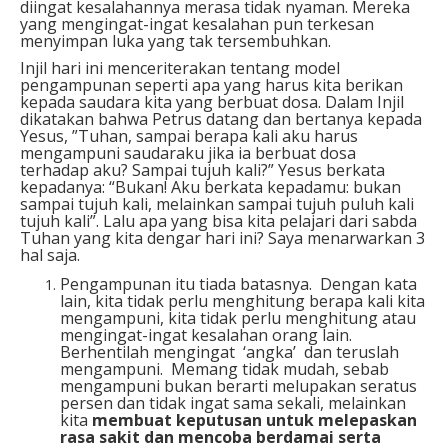
diingat kesalahannya merasa tidak nyaman. Mereka
yang mengingat-ingat kesalahan pun terkesan
menyimpan luka yang tak tersembuhkan.
Injil hari ini menceriterakan tentang model
pengampunan seperti apa yang harus kita berikan
kepada saudara kita yang berbuat dosa. Dalam Injil
dikatakan bahwa Petrus datang dan bertanya kepada
Yesus, ”Tuhan, sampai berapa kali aku harus
mengampuni saudaraku jika ia berbuat dosa
terhadap aku? Sampai tujuh kali?” Yesus berkata
kepadanya: “Bukan! Aku berkata kepadamu: bukan
sampai tujuh kali, melainkan sampai tujuh puluh kali
tujuh kali”. Lalu apa yang bisa kita pelajari dari sabda
Tuhan yang kita dengar hari ini? Saya menarwarkan 3
hal saja.
Pengampunan itu tiada batasnya. Dengan kata
lain, kita tidak perlu menghitung berapa kali kita
mengampuni, kita tidak perlu menghitung atau
mengingat-ingat kesalahan orang lain.
Berhentilah mengingat ‘angka’ dan teruslah
mengampuni. Memang tidak mudah, sebab
mengampuni bukan berarti melupakan seratus
persen dan tidak ingat sama sekali, melainkan
kita
membuat keputusan untuk
melepaskan
rasa sakit
dan
mencoba berdamai serta