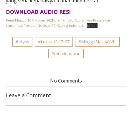
yang setia kepadaNya. Tuhan memberkati.
DOWNLOAD AUDIO RESI
Rena-Minggu 10 Oktober 2021 oleh Fr. Leo Agung Tyas Prasaja dari
komunitas Postulat-Novisiat SCJ Gisting Indonesia
Unduh
#frtyas
#Lukas 10:17-27
#MingguBiasaXXVIII
#renadehonian
No Comments
Leave a Comment