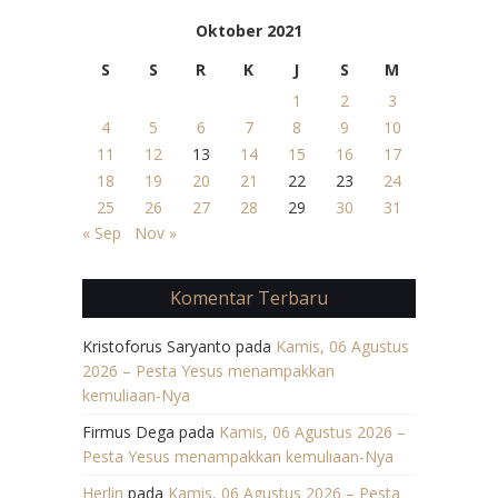
Oktober 2021
S
S
R
K
J
S
M
1
2
3
4
5
6
7
8
9
10
11
12
13
14
15
16
17
18
19
20
21
22
23
24
25
26
27
28
29
30
31
« Sep
Nov »
Komentar Terbaru
Kristoforus Saryanto
pada
Kamis, 06 Agustus
2026 – Pesta Yesus menampakkan
kemuliaan-Nya
Firmus Dega
pada
Kamis, 06 Agustus 2026 –
Pesta Yesus menampakkan kemuliaan-Nya
Herlin
pada
Kamis, 06 Agustus 2026 – Pesta