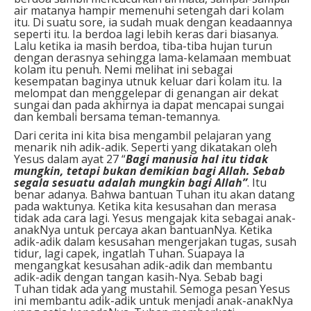
air matanya hampir memenuhi setengah dari kolam
itu. Di suatu sore, ia sudah muak dengan keadaannya
seperti itu. Ia berdoa lagi lebih keras dari biasanya.
Lalu ketika ia masih berdoa, tiba-tiba hujan turun
dengan derasnya sehingga lama-kelamaan membuat
kolam itu penuh. Nemi melihat ini sebagai
kesempatan baginya utnuk keluar dari kolam itu. Ia
melompat dan menggelepar di genangan air dekat
sungai dan pada akhirnya ia dapat mencapai sungai
dan kembali bersama teman-temannya.
Dari cerita ini kita bisa mengambil pelajaran yang
menarik nih adik-adik. Seperti yang dikatakan oleh
Yesus dalam ayat 27 “
Bagi manusia hal itu tidak
mungkin, tetapi bukan demikian bagi Allah. Sebab
segala sesuatu adalah mungkin bagi Allah”
. Itu
benar adanya. Bahwa bantuan Tuhan itu akan datang
pada waktunya. Ketika kita kesusahan dan merasa
tidak ada cara lagi. Yesus mengajak kita sebagai anak-
anakNya untuk percaya akan bantuanNya. Ketika
adik-adik dalam kesusahan mengerjakan tugas, susah
tidur, lagi capek, ingatlah Tuhan. Suapaya Ia
mengangkat kesusahan adik-adik dan membantu
adik-adik dengan tangan kasih-Nya. Sebab bagi
Tuhan tidak ada yang mustahil. Semoga pesan Yesus
ini membantu adik-adik untuk menjadi anak-anakNya