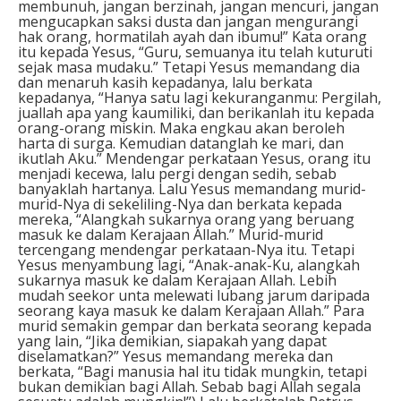
membunuh, jangan berzinah, jangan mencuri, jangan
mengucapkan saksi dusta dan jangan mengurangi
hak orang, hormatilah ayah dan ibumu!” Kata orang
itu kepada Yesus, “Guru, semuanya itu telah kuturuti
sejak masa mudaku.” Tetapi Yesus memandang dia
dan menaruh kasih kepadanya, lalu berkata
kepadanya, “Hanya satu lagi kekuranganmu: Pergilah,
juallah apa yang kaumiliki, dan berikanlah itu kepada
orang-orang miskin. Maka engkau akan beroleh
harta di surga. Kemudian datanglah ke mari, dan
ikutlah Aku.” Mendengar perkataan Yesus, orang itu
menjadi kecewa, lalu pergi dengan sedih, sebab
banyaklah hartanya. Lalu Yesus memandang murid-
murid-Nya di sekeliling-Nya dan berkata kepada
mereka, “Alangkah sukarnya orang yang beruang
masuk ke dalam Kerajaan Allah.” Murid-murid
tercengang mendengar perkataan-Nya itu. Tetapi
Yesus menyambung lagi, “Anak-anak-Ku, alangkah
sukarnya masuk ke dalam Kerajaan Allah. Lebih
mudah seekor unta melewati lubang jarum daripada
seorang kaya masuk ke dalam Kerajaan Allah.” Para
murid semakin gempar dan berkata seorang kepada
yang lain, “Jika demikian, siapakah yang dapat
diselamatkan?” Yesus memandang mereka dan
berkata, “Bagi manusia hal itu tidak mungkin, tetapi
bukan demikian bagi Allah. Sebab bagi Allah segala