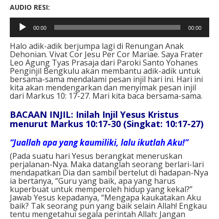
AUDIO RESI:
Pemutar
00:00
00:00
Audio
Halo adik-adik berjumpa lagi di Renungan Anak
Dehonian. Vivat Cor Jesu Per Cor Mariae. Saya Frater
Leo Agung Tyas Prasaja dari Paroki Santo Yohanes
Penginjil Bengkulu akan membantu adik-adik untuk
bersama-sama mendalami pesan injil hari ini. Hari ini
kita akan mendengarkan dan menyimak pesan injil
dari Markus 10: 17-27. Mari kita baca bersama-sama.
BACAAN INJIL: Inilah Injil Yesus Kristus
menurut Markus 10:17-30 (Singkat: 10:17-27)
“Juallah apa yang kaumiliki, lalu ikutlah Aku!”
(Pada suatu hari Yesus berangkat meneruskan
perjalanan-Nya. Maka datanglah seorang berlari-lari
mendapatkan Dia dan sambil bertelut di hadapan-Nya
ia bertanya, “Guru yang baik, apa yang harus
kuperbuat untuk memperoleh hidup yang kekal?”
Jawab Yesus kepadanya, “Mengapa kaukatakan Aku
baik? Tak seorang pun yang baik selain Allah! Engkau
tentu mengetahui segala perintah Allah: Jangan