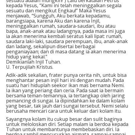
sesuatu adalah mungkin!”) Lalu berkatalah Petrus
kepada Yesus, “Kami ini telah meninggalkan segala
sesuatu dan mengikut Engkau!” Maka Yesus
menjawab, “Sungguh, Aku berkata kepadamu,
barangsiapa, karena Aku dan karena Injil,
meninggalkan rumah, saudara-saudari, ibu atau
bapa, anak-anak atau ladangnya, pada masa ini juga
ia akan menerima kembali seratus kali lipat: rumah,
saudara laki-laki, saudara perempuan, ibu, anak-anak
dan ladang, sekalipun disertai berbagai
penganiayaan; dan di masa datang ia akan menerima
hidup yang kekal.”
Demikianlah Injil Tuhan.
U. Terpujilah Kristus.
Adik-adik sekalian, frater punya cerita nih, untuk bisa
menghantar pesan injil hari ini dengan mudah. Pada
suatu hari hiduplah seekor ikan mas bernama Nemi.
Ia ikan yang periang dan ceria. Pada saat ia bermain
bersama teman-temannya, ia tertangkap oleh jaring
pemancing di sungai. Ia dipindahkan ke dalam kolam
yang besar, tak jauh dari sungai tersebut. Nemi selalu
berusaha mencari cara untuk keluar dari kolam itu.
Sayangnya kolam itu cukup besar dan sulit baginya
untuk meloloskan diri. Setiap malam ia berdoa kepada
Tuhan untuk membantunya membebaskan diri. Ia
berdoa sambil mencucurkan airmata, sampai-sampai