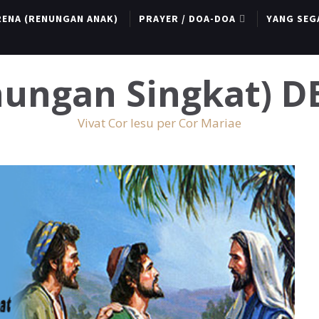
RENA (RENUNGAN ANAK)
PRAYER / DOA-DOA
YANG SEG
enungan Singkat) 
Vivat Cor Iesu per Cor Mariae