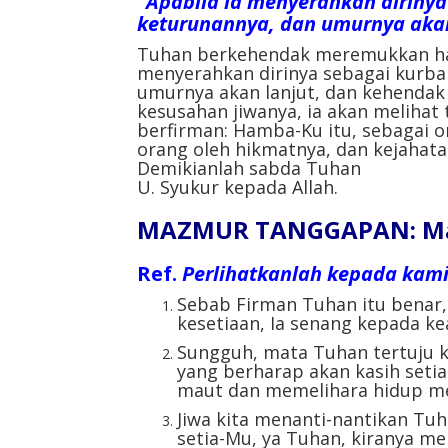
“Apabila ia menyerahkan dirinya 
keturunannya, dan umurnya akan
Tuhan berkehendak meremukkan ham
menyerahkan dirinya sebagai kurban
umurnya akan lanjut, dan kehendak 
kesusahan jiwanya, ia akan melihat
berfirman: Hamba-Ku itu, sebagai
orang oleh hikmatnya, dan kejahata
Demikianlah sabda Tuhan
U. Syukur kepada Allah.
MAZMUR TANGGAPAN: Mazm
Ref.
Perlihatkanlah kepada kami 
Sebab Firman Tuhan itu benar,
kesetiaan, Ia senang kepada ke
Sungguh, mata Tuhan tertuju 
yang berharap akan kasih setia
maut dan memelihara hidup me
Jiwa kita menanti-nantikan Tuha
setia-Mu, ya Tuhan, kiranya me