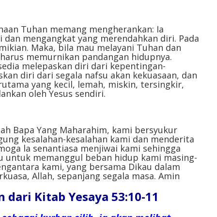
menurunkan
volume.
anaan Tuhan memang mengherankan: Ia
i dan mengangkat yang merendahkan diri. Pada
ikian. Maka, bila mau melayani Tuhan dan
ia harus memurnikan pandangan hidupnya.
sedia melepaskan diri dari kepentingan-
skan diri dari segala nafsu akan kekuasaan, dan
tama yang kecil, lemah, miskin, tersingkir,
dankan oleh Yesus sendiri.
Allah Bapa Yang Maharahim, kami bersyukur
gung kesalahan-kesalahan kami dan menderita
oga la senantiasa menjiwai kami sehingga
u untuk memanggul beban hidup kami masing-
engantara kami, yang bersama Dikau dalam
kuasa, Allah, sepanjang segala masa.
Amin
dari Kitab Yesaya 53:10-11