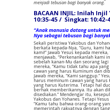
menjadi tebusan bagi banyak orang.
BACAAN INJIL: Inilah Inji
10:35-45 / Singkat: 10:42-
“Anak manusia datang untuk me
Nya sebagai tebusan bagi banyak
Sekali peristiwa Yakobus dan Yoha
berkata kepada-Nya, “Guru, kami 
kami!” Jawab Yesus kepada mereka,
menjawab, “Perkenankanlah kami in
sebelah kanan-Mu dan seorang lagi d
mereka, “Kamu tidak tahu apa ya
cawan yang harus Kuminum dan diba
Jawab mereka, “Kami sanggup.” Yes
harus meminum cawan yang harus K
yang harus Kuterima. Tetapi hal dud
berhak memberikannya. Itu akan di
disediakan.” Mendengar itu, kesepu
Yakobus dan Yohanes. Tetapi Yesus
“Kamu tahu bahwa orang-orang yan
memerintah rakyatnya dengan tan