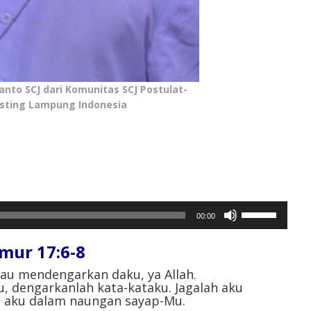
ianto SCJ dari Komunitas SCJ Postulat-
isting Lampung Indonesia
Gunakan
00:00
Anak
Panah
ur 17:6-8
Atas/Bawah
untuk
au mendengarkan daku, ya Allah.
, dengarkanlah kata-kataku.
Jagalah aku
menaikkan
h aku dalam naungan sayap-Mu.
atau