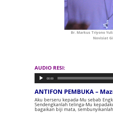
Br. Markus Triyono Yul
Novisiat G
AUDIO RESI:
Pemutar
00:00
Audio
ANTIFON PEMBUKA – Mazm
Aku berseru kepada-Mu sebab Engk
Sendengkanlah telinga-Mu kepadaku
bagaikan biji mata, sembunyikanla