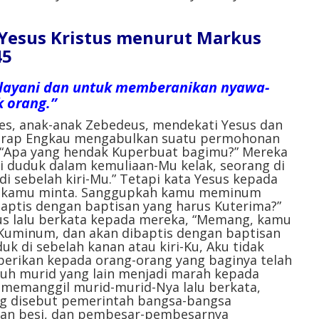
l Yesus Kristus menurut Markus
45
layani dan untuk memberanikan nyawa-
 orang.”
nes, anak-anak Zebedeus, mendekati Yesus dan
harap Engkau mengabulkan suatu permohonan
 “Apa yang hendak Kuperbuat bagimu?” Mereka
i duduk dalam kemuliaan-Mu kelak, seorang di
i sebelah kiri-Mu.” Tetapi kata Yesus kepada
ng kamu minta. Sanggupkah kamu meminum
ptis dengan baptisan yang harus Kuterima?”
us lalu berkata kepada mereka, “Memang, kamu
uminum, dan akan dibaptis dengan baptisan
uk di sebelah kanan atau kiri-Ku, Aku tidak
berikan kepada orang-orang yang baginya telah
luh murid yang lain menjadi marah kepada
 memanggil murid-murid-Nya lalu berkata,
g disebut pemerintah bangsa-bangsa
gan besi, dan pembesar-pembesarnya