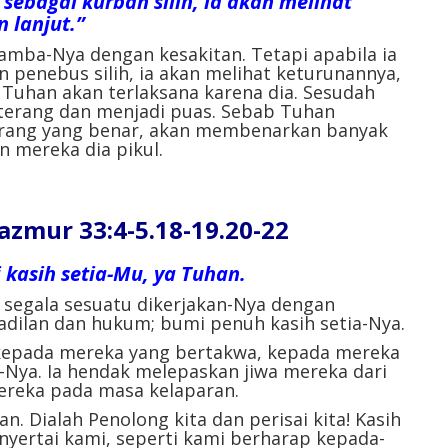
sebagai kurban silih, ia akan melihat
 lanjut.”
ba-Nya dengan kesakitan. Tetapi apabila ia
 penebus silih, ia akan melihat keturunannya,
Tuhan akan terlaksana karena dia. Sesudah
 terang dan menjadi puas. Sebab Tuhan
 orang yang benar, akan membenarkan banyak
n mereka dia pikul.
ur 33:4-5.18-19.20-22
kasih setia-Mu, ya Tuhan.
 segala sesuatu dikerjakan-Nya dengan
adilan dan hukum; bumi penuh kasih setia-Nya.
kepada mereka yang bertakwa, kepada mereka
-Nya. Ia hendak melepaskan jiwa mereka dari
reka pada masa kelaparan.
n. Dialah Penolong kita dan perisai kita! Kasih
nyertai kami, seperti kami berharap kepada-