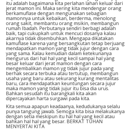
itu adalah bagaimana kita perlahan lahan keluar dari
jerat mamon ini. Maka sering kita mendengar orang
berkamuflase dengan mengunakan sebagian
mamonnya untuk kebaikan, berderma, menolong
orang sakit, membantu orang msikin, membangun
rumah Ibadah. Perbutanya sendiri berbagi adalah
baik, tapi cukupkah untuk mencuci dosanya kalau
akarnya tidak disembuhkan. Mengapa dikatakan
kamuflase karena yang bersangkutan tetap berjuang
mendapatkan mamon yang tidak jujur dengan cara
yang sama. Kalau kemudian dalam ketekunanya
mengurus dari hal hal yang kecil sampai hal yang
besar keluar dari jerat mamon dengan cara
mengembalikan mamon yg tidak jujur pada yang
berhak secara terbuka atau tertutup, membangun
usaha yang baru atau sekurang kurang mentalitas
baru, cara mendapatkan keuntungan secara jujur
maka mamon yang tidak jujur itu bisa dia urus.
Bahkan sesudah itu barangkali kita akan
dipercayakan harta surgawi pada kita.
Kita semua apapun keadaanya, kedudukanya selalu
punya tangung jawab. Semoga kita bisa melakukanya
dengan setia meskipun itu hal hal yang kecil atau
bahkan hal hal yang besar.
BERKAT TUHAN
MENYERTAI KITA