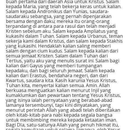
buah pertama dari daerah Asia untuk Kristus. Salam
kepada Maria, yang telah bekerja keras untuk kalian.
Salam kepada Andronikus dan Yunias, saudara-
saudaraku sebangsa, yang pernah dipenjarakan
bersama dengan daku; mereka itu orang-orang
terpandang di antara para rasul dan telah menjadi
Kristen sebelum aku. Salam kepada Ampliatus yang
kukasihi dalam Tuhan. Salam kepada Urbanus, teman
sekerja kami dalam Kristus, dan salam kepada Stakhis
yang kukasihi. Hendaklah kalian saling memberi
salam dengan cium kudus. Salam kepada kalian dari
semua jemaat Kristen. Salam dalam Tuhan dari
Tertius, yaitu aku yang menulis surat ini. Salam bagi
kalian dari Gayus yang memberi tumpangan
kepadaku, dan bagi seluruh jemaat. Salam kepada
kalian dari Erastus, bendahara negeri, dan dari
Kwartus, saudara kita. Kasih karunia Yesus Kristus,
Tuhan kita, menyertai kalian semua. Amin. Allah
berkuasa menguatkan kalian menurut Injil yang
kumaklumkan dan pewartaan tentang Yesus Kristus,
yang isinya ialah pernyataan yang berabad-abad
lamanya tersembunyi, tapi kini dinyatakan, yang
menurut perintah Allah yang abadi telah diberitakan
oleh kitab-kitab para nabi kepada segala bangsa
untuk membimbing mereka kepada ketaatan iman.
Bagi DIa, satu-satunya Allah yang penuh hikmat itu,
segala kemuliaan untuk selama-lamanya, oleh Yesus