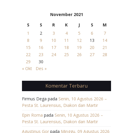
November 2021
S
S
R
K
J
S
M
1
2
3
4
5
6
7
8
9
10
11
12
13
14
15
16
17
18
19
20
21
22
23
24
25
26
27
28
29
30
« Okt
Des »
Komentar Terbaru
Firmus Dega
pada
Senin, 10 Agustus 2026 –
Pesta St. Laurensius, Diakon dan Martir
Epin Roma
pada
Senin, 10 Agustus 2026 –
Pesta St. Laurensius, Diakon dan Martir
Agustinus Gor
pada
Minggu, 09 Agustus 2026