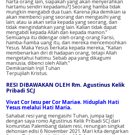
harta orang lain, siapakah yang akan menyerahkan
hartamu sendiri kepadamu?] Seorang hamba tidak
mungkin mengabdi dua tuan. Karena jika demikian ia
akan membenci yang seorang dan mengasihi yang
lain; atau ia akan setia kepada yang seorang, dan
tidak mengindahkan yang lain. Kalian tidak dapat
mengabdi kepada Allah dan kepada mamon.”
Semuanya itu didengar oleh orang-orang Farisi,
hamba-hamba uang itu, dan mereka mencemoohkan
Yesus. Maka Yesus berkata kepada mereka, “Kalian
membenarkan diri di hadapan orang, tetapi Allah
mengetahui hatimu. Sebab apa yang dikagumi
manusia, dibenci oleh Allah.”
Demikianlah Injil Tuhan
Terpujilah Kristus.
RESI DIBAWAKAN OLEH Rm. Agustinus Kelik
Pribadi SCJ
Vivat Cor Iesu per Cor Mariae. Hiduplah Hati
Yesus melalui Hati Maria.
Sahabat resi yang mengasihi Tuhan, j
umpa lagi
dengan saya romo Agustinus Kelik Pribadi SCJ d
ari
komunitas Palembang dalam resi, renungan singkat
dehonian edisi 6 November 2021.
Mari kita dengarkan