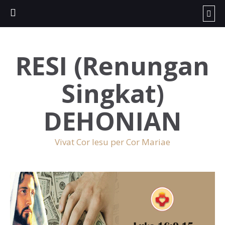
RESI (Renungan
Singkat)
DEHONIAN
Vivat Cor Iesu per Cor Mariae