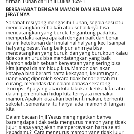
firman Tuhan dari Injil Lukas 16:9-1
BERSAHABAT DENGAN MAMON DAN KELUAR DARI
JERATNYA
Sahabat resi yang mengasihi Tuhan, s
egala sesuatu
mendatangkan kebaikan atau sebaliknya bisa
mendatangkan yang buruk, tergantung pada kita
memperlakukanya apakah dengan baik dan benar
dalam ketekunan dari mulai hal hal yang kecil sampai
hal yang besar. Yang baik pun ahirnya bisa
mendatangkan yang buruk, dan yang burukpun kalau
tidak salah urus bisa mendatangkan yang baik.
Mamon adalah sebuah kenyataan yang sering bisa
kita jumpai dalam hidup kita. Mamon dari akar
katanya bisa berarti harta kekayaan, keuntungan,
uang yang diperoleh secara tidak benar entah itu
curang, menindas dan dalam bahasa sekarang
korupsi. Apa yang akan kita lakukan ketika kita tahu
dalam pemenuhan hidup kita ternyata memakai
mamon. Apakah kita akan berhenti makan, berhenti
sekolah, sementara itu hanya ada mamon di tangan
kita.
Dalam bacaan Injil Yesus mengingatkan bahwa
barangsiapa tidak setia mengurus mamon yang tidak
jujur, siapa yang akan mempercayakan harta sejati
kepadamu? Cara mengurus mamon yang tidak jujur