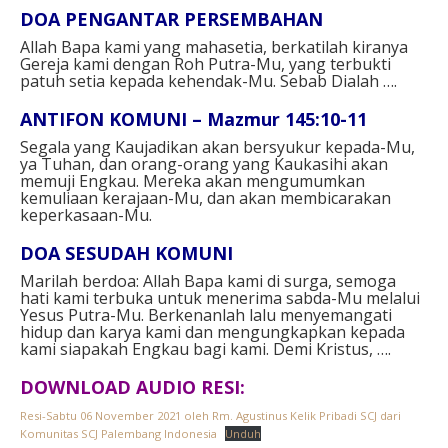
DOA PENGANTAR PERSEMBAHAN
Allah Bapa kami yang mahasetia,
berkatilah kiranya
Gereja kami dengan Roh Putra-Mu,
yang terbukti
patuh setia kepada kehendak-Mu.
Sebab Dialah ….
ANTIFON KOMUNI – Mazmur 145:10-11
Segala yang Kaujadikan akan bersyukur kepada-Mu,
ya Tuhan,
dan orang-orang yang Kaukasihi akan
memuji Engkau.
Mereka akan mengumumkan
kemuliaan kerajaan-Mu,
dan akan membicarakan
keperkasaan-Mu.
DOA SESUDAH KOMUNI
Marilah berdoa:
Allah Bapa kami di surga,
semoga
hati kami terbuka
untuk menerima sabda-Mu melalui
Yesus Putra-Mu.
Berkenanlah lalu menyemangati
hidup dan karya kami
dan mengungkapkan kepada
kami siapakah Engkau bagi kami.
Demi Kristus, ….
DOWNLOAD AUDIO RESI:
Resi-Sabtu 06 November 2021 oleh Rm. Agustinus Kelik Pribadi SCJ dari
Komunitas SCJ Palembang Indonesia
Unduh