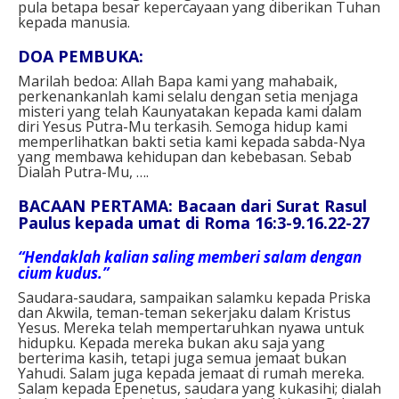
pula betapa besar kepercayaan yang diberikan Tuhan
kepada manusia.
DOA PEMBUKA:
Marilah bedoa:
Allah Bapa kami yang mahabaik,
perkenankanlah kami selalu dengan setia menjaga
misteri
yang telah Kaunyatakan kepada kami
dalam
diri Yesus Putra-Mu terkasih.
Semoga hidup kami
memperlihatkan bakti setia kami
kepada sabda-Nya
yang membawa kehidupan dan kebebasan.
Sebab
Dialah Putra-Mu, ….
BACAAN PERTAMA: Bacaan
dari Surat Rasul
Paulus kepada umat di Roma 16:3-9.16.22-27
“Hendaklah kalian saling memberi salam dengan
cium kudus.”
Saudara-saudara, sampaikan salamku kepada Priska
dan Akwila, teman-teman sekerjaku dalam Kristus
Yesus. Mereka telah mempertaruhkan nyawa untuk
hidupku. Kepada mereka bukan aku saja yang
berterima kasih, tetapi juga semua jemaat bukan
Yahudi. Salam juga kepada jemaat di rumah mereka.
Salam kepada Epenetus, saudara yang kukasihi; dialah