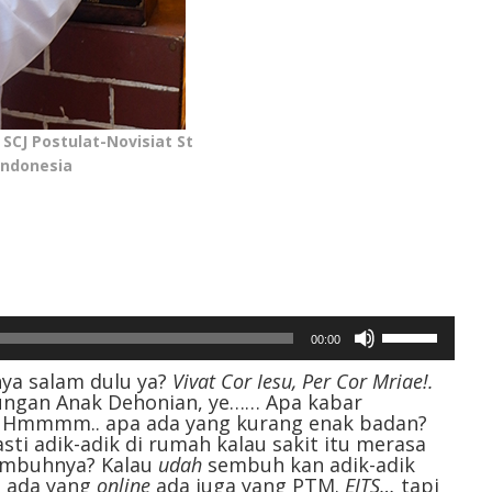
 SCJ Postulat-Novisiat St
Indonesia
Gunakan
00:00
Anak
Panah
nya salam dulu ya?
Vivat Cor Iesu, Per Cor Mriae!.
nungan Anak Dehonian, ye…… Apa kabar
Atas/Bawah
? Hmmmm.. apa ada yang kurang enak badan?
untuk
i adik-adik di rumah kalau sakit itu merasa
menaikkan
embuhnya? Kalau
udah
sembuh kan adik-adik
atau
ah ada yang
online
ada juga yang PTM.
EITS…
tapi