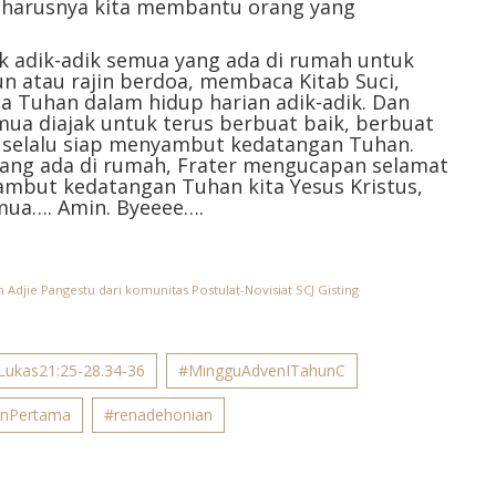
 seharusnya kita membantu orang yang
ak adik-adik semua yang ada di rumah untuk
n atau rajin berdoa, membaca Kitab Suci,
 Tuhan dalam hidup harian adik-adik. Dan
emua diajak untuk terus berbuat baik, berbuat
a selalu siap menyambut kedatangan Tuhan.
 yang ada di rumah, Frater mengucapan selamat
but kedatangan Tuhan kita Yesus Kristus,
ua…. Amin. Byeeee….
Adjie Pangestu dari komunitas Postulat-Novisiat SCJ Gisting
Lukas21:25-28.34-36
#MingguAdvenITahunC
nPertama
#renadehonian