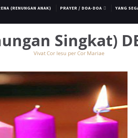
RENA (RENUNGAN ANAK)
PRAYER / DOA-DOA
YANG SEG
enungan Singkat) 
Vivat Cor Iesu per Cor Mariae