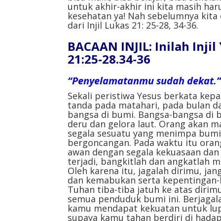
untuk akhir-akhir ini kita masih har
kesehatan ya! Nah sebelumnya kita d
dari Injil Lukas 21: 25-28, 34-36.
BACAAN INJIL: Inilah Inji
21:25-28.34-36
“Penyelamatanmu sudah dekat.”
Sekali peristiwa Yesus berkata kep
tanda pada matahari, pada bulan d
bangsa di bumi. Bangsa-bangsa di
deru dan gelora laut. Orang akan 
segala sesuatu yang menimpa bumi i
bergoncangan. Pada waktu itu oran
awan dengan segala kekuasaan dan 
terjadi, bangkitlah dan angkatla
Oleh karena itu, jagalah dirimu, j
dan kemabukan serta kepentingan-k
Tuhan tiba-tiba jatuh ke atas dirim
semua penduduk bumi ini. Berjagala
kamu mendapat kekuatan untuk lupu
supaya kamu tahan berdiri di hada