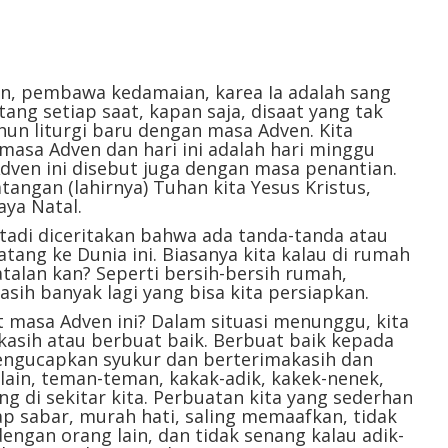
, pembawa kedamaian, karea Ia adalah sang
tang setiap saat, kapan saja, disaat yang tak
ahun liturgi baru dengan masa Adven. Kita
asa Adven dan hari ini adalah hari minggu
ven ini disebut juga dengan masa penantian.
angan (lahirnya) Tuhan kita Yesus Kristus,
aya Natal.
l tadi diceritakan bahwa ada tanda-tanda atau
tang ke Dunia ini. Biasanya kita kalau di rumah
alan kan? Seperti bersih-bersih rumah,
sih banyak lagi yang bisa kita persiapkan.
at masa Adven ini? Dalam situasi menunggu, kita
kasih atau berbuat baik. Berbuat baik kepada
engucapkan syukur dan berterimakasih dan
ain, teman-teman, kakak-adik, kakek-nenek,
g di sekitar kita. Perbuatan kita yang sederhan
ap sabar, murah hati, saling memaafkan, tidak
gan orang lain, dan tidak senang kalau adik-