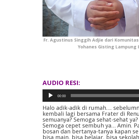
Fr. Agustinus Singgih Adjie dari Komunitas
Yohanes Gisting Lampung 
AUDIO RESI:
Pemutar
00:00
Audio
Halo adik-adik di rumah…. sebelum
kembali lagi bersama Frater di Re
semuanya? Semoga sehat-sehat ya
Semoga cepet sembuh ya… Amin. Past
bosan dan bertanya-tanya kapan s
bisa main, bisa belajar, bisa sekol