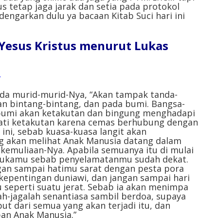
menurunkan
us tetap jaga jarak dan setia pada protokol
volume.
engarkan dulu ya bacaan Kitab Suci hari ini
l Yesus Kristus menurut Lukas
ada murid-murid-Nya, “Akan tampak tanda-
an bintang-bintang, dan pada bumi. Bangsa-
 bumi akan ketakutan dan bingung menghadapi
mati ketakutan karena cemas berhubung dengan
ni, sebab kuasa-kuasa langit akan
g akan melihat Anak Manusia datang dalam
kemuliaan-Nya. Apabila semuanya itu di mulai
h mukamu sebab penyelamatanmu sudah dekat.
angan sampai hatimu sarat dengan pesta pora
epentingan duniawi, dan jangan sampai hari
u seperti suatu jerat. Sebab ia akan menimpa
h-jagalah senantiasa sambil berdoa, supaya
t dari semua yang akan terjadi itu, dan
pan Anak Manusia.”