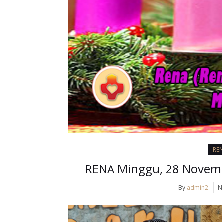
RE
RENA Minggu, 28 Novembe
By
admin2
N