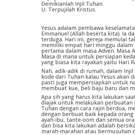
Demikianlah Injil Tuhan.
U. Terpujilah Kristus.
Yesus adalam pembawa keselamatan
Emmanuel (Allah beserta kita). Ia da
terduga. Hari ini, gereja memulai t
memiliki empat hari minggu dalam m
pertama dalam masa Adven. Masa Ad
Masa di mana untuk persiapan kedat
yang biasa kita rayakan yaitu Hari R
Nah, adik-adik di rumah, dalam Inji
kode dari Tuhan kalau Yesus akan da
pasti juga mempersiapkan untuk nat
membuat kue, beli baju baru dan ma
Apa sih yang harus kita lakukan sa
diajak untuk melakukan perbuatan 
Tuhan dengan cara rajin berdoa, m
dengan berbuat baik kepada orang l
ayah-ibu, tante-oom dan semua oran
dan bisa kita lakukan adalah bersik
marah-marahan atau bermusuhan den