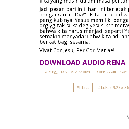
kita yang masih dalam masa pertu
Jadi pesan dari Injil hari ini terleta
dengarkanlah Dia!” . Kita tahu bahw
pengikut-nya. Yesus memiliki pengar
org yg tak suka deg yesus krn meras
bahwa kita harus menjadi seperti Ye
semakin menyadari bhw kita adl ana
berkat bagi sesama.
Vivat Cor Jesu, Per Cor Mariae!
DOWNLOAD AUDIO RENA
Rena-Minggu 13 Maret 2022 oleh Fr. Dionisius Jalu Tirtawa
#frtirta
#Lukas 9:28b-3