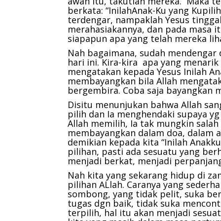
awan itu, takutlah mereka. Maka te
berkata: “InilahAnak-Ku yang Kupilih
terdengar, nampaklah Yesus tinggal
merahasiakannya, dan pada masa it
siapapun apa yang telah mereka liha
Nah bagaimana, sudah mendengar de
hari ini. Kira-kira apa yang menarik d
mengatakan kepada Yesus Inilah Ana
membayangkan bila Allah mengataka
bergembira. Coba saja bayangkan mi
Disitu menunjukan bahwa Allah sang
pilih dan Ia menghendaki supaya yg 
Allah memilih, Ia tak mungkin salah p
membayangkan dalam doa, dalam akt
demikian kepada kita “Inilah Anakku
pilihan, pasti ada sesuatu yang berh
menjadi berkat, menjadi perpanjan
Nah kita yang sekarang hidup di z
pilihan ALlah. Caranya yang sederh
sombong, yang tidak pelit, suka b
tugas dgn baik, tidak suka mencont
terpilih, hal itu akan menjadi sesua