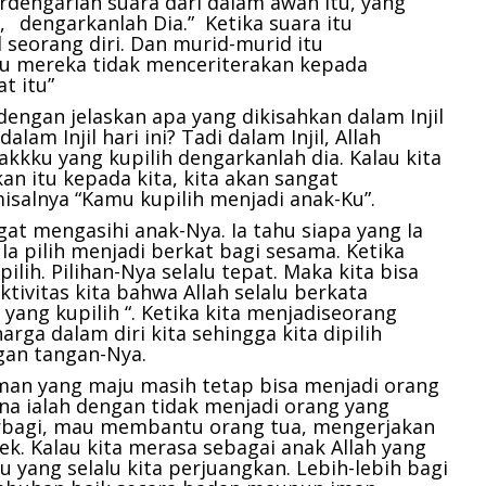
rdengarlah suara dari dalam awan itu, yang
,
dengarkanlah Dia.
” Ketika suara itu
 seorang diri. Dan murid-murid itu
u mereka tidak menceriterakan kepada
t itu”
ngan jelaskan apa yang dikisahkan dalam Injil
alam Injil hari ini? Tadi dalam Injil, Allah
kkku yang kupilih dengarkanlah dia. Kalau kita
n itu kepada kita, kita akan sangat
salnya “Kamu kupilih menjadi anak-Ku”.
at mengasihi anak-Nya. Ia tahu siapa yang Ia
Ia pilih menjadi berkat bagi sesama. Ketika
ilih. Pilihan-Nya selalu tepat. Maka kita bisa
ivitas kita bahwa Allah selalu berkata
 yang kupilih “. Ketika kita menjadiseorang
arga dalam diri kita sehingga kita dipilih
gan tangan-Nya.
aman yang maju masih tetap bisa menjadi orang
ana ialah dengan tidak menjadi orang yang
erbagi, mau membantu orang tua, mengerjakan
ek. Kalau kita merasa sebagai anak Allah yang
tu yang selalu kita perjuangkan. Lebih-lebih bagi