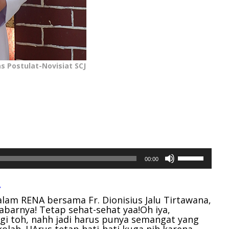
as Postulat-Novisiat SCJ
Gunakan
00:00
Anak
Panah
.
Atas/Bawah
alam RENA bersama Fr. Dionisius Jalu Tirtawana,
untuk
kabarnya! Tetap sehat-sehat yaa!Oh iya,
menaikkan
gi toh, nahh jadi harus punya semangat yang
atau
olah. HArus tetap hati-hati kuga nih karena