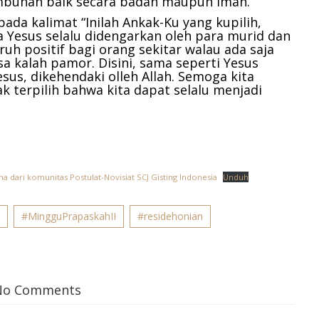
mbuhan baik secara badan maupun iman.
k pada kalimat “Inilah Ankak-Ku yang kupilih,
a Yesus selalu didengarkan oleh para murid dan
uh positif bagi orang sekitar walau ada saja
a kalah pamor. Disini, sama seperti Yesus
sus, dikehendaki olleh Allah. Semoga kita
k terpilih bahwa kita dapat selalu menjadi
na dari komunitas Postulat-Novisiat SCJ Gisting Indonesia
Unduh
6
#MingguPrapaskahII
#residehonian
No Comments