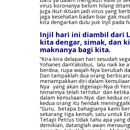
virus koronanya belom hilang dita
juga ikut-iktuan jadi virus yang be
jaga kesehatan badan biar gak mud
kita dengarkan dulu yuk Injil pada ha
Injil hari ini diambil dari
kita dengar, simak, dan k
maknanya bagi kita.
“Kira-kira delapan hari sesudah se
Yohanes danYakobus,
lalu naik ke 
berdoa, rupa wajah-Nya berubah da
Dan tampaklah dua orang berbicara
menampakkan diri dalam kemuliaan 
Nya
yang akan digenapi-Nya di Yer
temannya telah tertidur
dan ketika
dalam kemuliaan-Nya: dan kedua ora
kedua orang itu hendak meninggalk
“Guru,
betapa bahagianya kami berad
sekarang tiga kemah, satu untuk En
Tetapi Petrus tidak tahu apa yang 
demikian, datanglah awan menaung