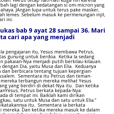
menurunkan
mbah lagi dengan kedatangan si om-micron yang
volume.
rbahaya. JAngan lupa untuk terus pake masker,
ah lemes. Sebelum masuk ke permenungan injil,
ri ini.
 Lukas bab 9 ayat 28 sampai 36. Mari
ita cari apa yang menjadi
gala pengajaran itu, Yesus membawa Petrus,
atas gunung untuk berdoa.
Ketika Ia sedang
n pakaian-Nya menjadi putih berkilau-kilauan.
 dengan Dia, yaitu Musa dan Elia. Keduanya
dan berbicara tentang tujuan kepergian-
usalem. Sementara itu Petrus dan teman-
 mereka terbangun mereka melihat Yesus
ng yang berdiri di dekat-Nya itu. Dan ketika
anYesus, Petrus berkata kepada-Nya:
a di tempat ini. Baiklah kami dirikan
gkau, satu untuk Musa dan satu untuk Elia.”
dikatakannya itu. Sementara ia berkata
i mereka. Dan ketika mereka masuk ke dalam