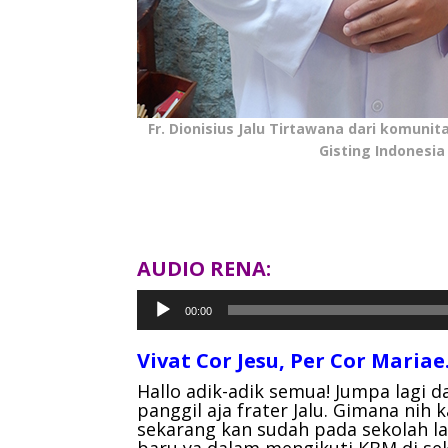
Fr. Dionisius Jalu Tirtawana dari komunit
Gisting Indonesia
AUDIO RENA:
Pemutar
00:00
Audio
Vivat Cor Jesu, Per Cor Mariae
Hallo adik-adik semua! Jumpa lagi d
panggil aja frater Jalu. Gimana nih 
sekarang kan sudah pada sekolah la
baru ya dalam mengikuti KBM di sek