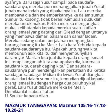
ayahnya. Baru saja Yusuf sampai pada saudara-
saudaranya, mereka pun menanggalkan jubah Yusuf,
jubah maha indah yang dipakainya itu. Lalu mereka
membawa dia dan melemparkannya ke dalam sumur.
Sumur itu kosong, tidak berair. Kemudian duduklah
mereka untuk makan. Ketika mereka mengangkat
muka, kelihatanlah kepada mereka suatu kafilah
orang Ismael yang datang dari Gilead dengan untanya
yang membawa damar, balsam dan damar ladam.
Mereka sedang dalam perjalanan mengangkut
barang-barang itu ke Mesir. Lalu kata Yehuda kepada
saudara-saudaranya itu, “Apakah untungnya kita
membunuh adik kita itu dan menyembunyikan
darahnya? Marilah kita jual dia kepada orang Ismael
ini, tetapi janganlah kita apa-apakan dia, karena ia
saudara kita, darah daging kita.” Dan saudara-
saudaranya pun mendengarkan perkataan itu. Ketika
saudagar-saudagar Midian itu lewat, Yusuf diangkat
ke atas dari dalam sumur itu, kemudian dijual kepada
orang Ismael itu dengan harga dua puluh syikal
perak. Lalu Yusuf dibawa mereka ke Mesir.
Demikianlah sabda Tuhan
U. Syukur kepada Allah.
MAZMUR TANGGAPAN: Mazmur 105:16-17.18-
19.20-21