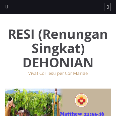
RESI (Renungan
Singkat)
DEHONIAN
Vivat Cor Iesu per Cor Mariae