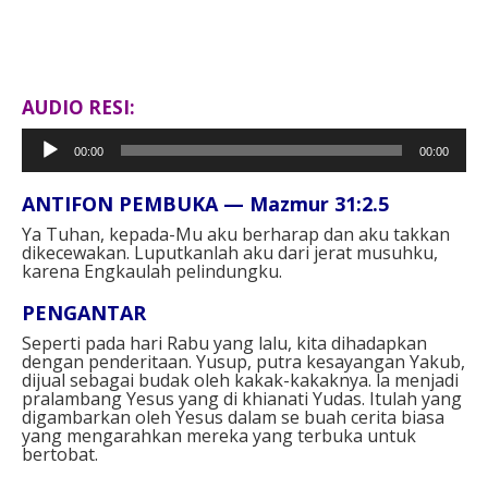
AUDIO RESI:
Pemutar
00:00
00:00
Audio
ANTIFON PEMBUKA — Mazmur 31:2.5⁣
Ya Tuhan, kepada-Mu aku berharap dan aku takkan
dikecewakan. Luputkanlah aku dari jerat musuhku,
karena Engkaulah pelindungku.⁣
PENGANTAR⁣
Seperti pada hari Rabu yang lalu, kita dihadapkan
dengan penderitaan. Yusup, putra kesayangan Yakub,
dijual sebagai budak oleh kakak-kakaknya. la menjadi
pralambang Yesus yang di khianati Yudas. Itulah yang
digambarkan oleh Yesus dalam se buah cerita biasa
yang mengarahkan mereka yang terbuka untuk
bertobat.⁣⁣