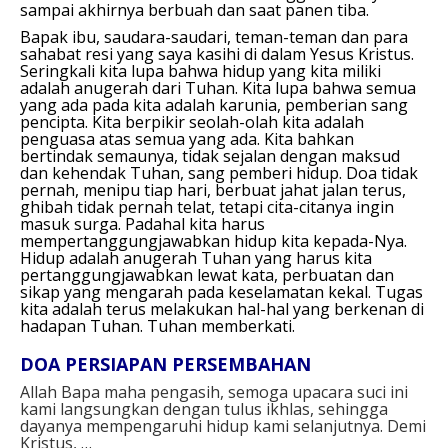
sampai akhirnya berbuah dan saat panen tiba.
Bapak ibu, saudara-saudari, teman-teman dan para
sahabat resi yang saya kasihi di dalam Yesus Kristus.
Seringkali kita lupa bahwa hidup yang kita miliki
adalah anugerah dari Tuhan. Kita lupa bahwa semua
yang ada pada kita adalah karunia, pemberian sang
pencipta. Kita berpikir seolah-olah kita adalah
penguasa atas semua yang ada. Kita bahkan
bertindak semaunya, tidak sejalan dengan maksud
dan kehendak Tuhan, sang pemberi hidup. Doa tidak
pernah, menipu tiap hari, berbuat jahat jalan terus,
ghibah tidak pernah telat, tetapi cita-citanya ingin
masuk surga. Padahal kita harus
mempertanggungjawabkan hidup kita kepada-Nya.
Hidup adalah anugerah Tuhan yang harus kita
pertanggungjawabkan lewat kata, perbuatan dan
sikap yang mengarah pada keselamatan kekal. Tugas
kita adalah terus melakukan hal-hal yang berkenan di
hadapan Tuhan. Tuhan memberkati.
DOA PERSIAPAN PERSEMBAHAN⁣
Allah Bapa maha pengasih, semoga upacara suci ini
kami langsungkan dengan tulus ikhlas, sehingga
dayanya mempengaruhi hidup kami selanjutnya. Demi
Kristus, …⁣⁣