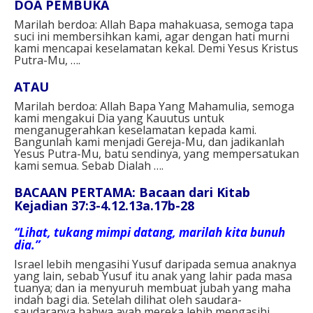
DOA PEMBUKA⁣
Marilah berdoa: Allah Bapa mahakuasa, semoga tapa
suci ini membersihkan kami, agar dengan hati murni
kami mencapai keselamatan kekal. Demi Yesus Kristus
Putra-Mu, ….⁣⁣
ATAU⁣
Marilah berdoa: Allah Bapa Yang Mahamulia, semoga
kami mengakui Dia yang Kauutus untuk
menganugerahkan keselamatan kepada kami.
Bangunlah kami menjadi Gereja-Mu, dan jadikanlah
Yesus Putra-Mu, batu sendinya, yang mempersatukan
kami semua. Sebab Dialah ….⁣
BACAAN PERTAMA: Bacaan dari Kitab
Kejadian 37:3-4.12.13a.17b-28
“Lihat, tukang mimpi datang, marilah kita bunuh
dia.”
Israel lebih mengasihi Yusuf daripada semua anaknya
yang lain, sebab Yusuf itu anak yang lahir pada masa
tuanya; dan ia menyuruh membuat jubah yang maha
indah bagi dia. Setelah dilihat oleh saudara-
saudaranya bahwa ayah mereka lebih mengasihi