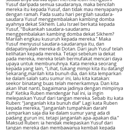
Yusuf daripada semua saudaranya, maka bencilah
mereka itu kepada Yusuf, dan tidak mau menyapanya
dengan ramah. Pada suatu hari pergilah saudara-
saudara Yusuf menggembalakan kambing domba
ayahnya dekat Sikhem. Lalu Israel berkata kepada
Yusuf, “Bukankah saudara-saudaramu
menggembalakan kambing domba dekat Sikhem?
Marilah engkau kusuruh kepada mereka.” Maka
Yusuf menyusul saudara-saudaranya itu, dan
didapatinyalah mereka di Dotan. Dari jauh Yusuf telah
kelihatan kepada mereka. Tetapi sebelum ia dekat
pada mereka, mereka telah bermufakat mencari daya
upaya untuk membunuhnya. Kata mereka seorang
kepada yang lain, “Lihat, tukang mimpi kita itu datang!
Sekarang,marilah kita bunuh dia, dan kita lemparkan
ke dalam salah satu sumur ini, lalu kita katakan:
seekor binatang buas telah menerkamnya. Dan kita
akan lihat nanti, bagaimana jadinya dengan mimpinya
itu!” Ketika Ruben mendengar hal ini, ia ingin
melepaskan Yusuf dari tangan mereka. Sebab itu kata
Ruben: “Janganlah kita bunuh dia!” Lagi kata Ruben
kepada mereka, “Janganlah tumpahkan darah!
Lemparkan saja dia ke dalam sumur yang ada di
padang gurun ini, tetapi janganlah apa-apakan dia.”
Maksud Ruben: ia hendak melepaskan Yusuf dari
tangan mereka dan membawanya kembali kepada