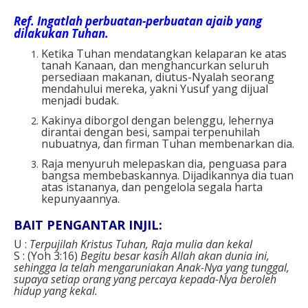
Ref.
Ingatlah perbuatan-perbuatan ajaib yang
dilakukan Tuhan.
Ketika Tuhan mendatangkan kelaparan ke atas
tanah Kanaan, dan menghancurkan seluruh
persediaan makanan, diutus-Nyalah seorang
mendahului mereka, yakni Yusuf yang dijual
menjadi budak.
Kakinya diborgol dengan belenggu, lehernya
dirantai dengan besi, sampai terpenuhilah
nubuatnya, dan firman Tuhan membenarkan dia.
Raja menyuruh melepaskan dia, penguasa para
bangsa membebaskannya. Dijadikannya dia tuan
atas istananya, dan pengelola segala harta
kepunyaannya.
BAIT PENGANTAR INJIL:
U :
Terpujilah Kristus Tuhan, Raja mulia dan kekal
S : (Yoh 3:16)
Begitu besar kasih Allah akan dunia ini,
sehingga Ia telah mengaruniakan Anak-Nya yang tunggal,
supaya setiap orang yang percaya kepada-Nya beroleh
hidup yang kekal.