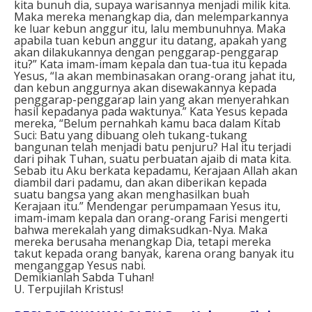
kita bunuh dia, supaya warisannya menjadi milik kita.
Maka mereka menangkap dia, dan melemparkannya
ke luar kebun anggur itu, lalu membunuhnya. Maka
apabila tuan kebun anggur itu datang, apakah yang
akan dilakukannya dengan penggarap-penggarap
itu?” Kata imam-imam kepala dan tua-tua itu kepada
Yesus, “Ia akan membinasakan orang-orang jahat itu,
dan kebun anggurnya akan disewakannya kepada
penggarap-penggarap lain yang akan menyerahkan
hasil kepadanya pada waktunya.” Kata Yesus kepada
mereka, “Belum pernahkah kamu baca dalam Kitab
Suci: Batu yang dibuang oleh tukang-tukang
bangunan telah menjadi batu penjuru? Hal itu terjadi
dari pihak Tuhan, suatu perbuatan ajaib di mata kita.
Sebab itu Aku berkata kepadamu, Kerajaan Allah akan
diambil dari padamu, dan akan diberikan kepada
suatu bangsa yang akan menghasilkan buah
Kerajaan itu.” Mendengar perumpamaan Yesus itu,
imam-imam kepala dan orang-orang Farisi mengerti
bahwa merekalah yang dimaksudkan-Nya. Maka
mereka berusaha menangkap Dia, tetapi mereka
takut kepada orang banyak, karena orang banyak itu
menganggap Yesus nabi.
Demikianlah Sabda Tuhan!
U. Terpujilah Kristus!