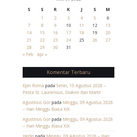
S
S
R
K
J
S
M
1
2
3
4
5
6
7
8
9
10
11
12
13
14
15
16
17
18
19
20
21
22
23
24
25
26
27
28
29
30
31
« Feb
Apr »
Komentar Terbaru
Epin Roma
pada
Senin, 10 Agustus 2026 –
Pesta St. Laurensius, Diakon dan Martir
Agustinus Gor
pada
Minggu, 09 Agustus 2026
– Hari Minggu Biasa XIX
Agustinus Gor
pada
Minggu, 09 Agustus 2026
– Hari Minggu Biasa XIX
Herlin
pada
Minggu, 09 Agustus 2026 – Hari