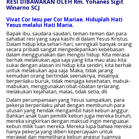
RESI DIBAWAKAN OLEH Rm. Yohanes Sigit
Winarno SCJ
Vivat Cor Iesu per Cor Mariae. Hiduplah Hati
Yesus melalui Hati Maria.
Bapak ibu, saudara-saudari, teman-teman dan para
sahabat resi yang saya kasihi di dalam Yesus Kristus.
Dalam hidup kita sehari-hari, seringkali banyak orang
secara pribadi sangat mengedepankan kebebasan
dalam menggunakan dan mengisi hidup. Kita merasa
berhak melakukan apa saja yang kita mau atau kita
sukai dengan alasan ini hidup kita sendiri, kita berhak
untuk melakukan apa saja. Maka, tidak jarang
kemudian orang bertindak seenaknya, misalnya;
berperilaku buruk, tidak menjaga kesehatan, mabuk-
mabukan, menggunakan obat-obatan terlarang,
melakukan kejahatan, malas, tidak setia, dll.
Dalam perumpamaan yang Yesus sampaikan, para
pekerja berperilaku jahat dengan membunuh para
utusan yang hendak mengambil hasil kebun anggur.
Bahkan anak tuan pemilik kebun juga mereka bunuh,
mereka singkirkan dengan maksud ingin menguasai
kebun milik tuan mereka. Mereka lupa bahwa mereka
hanya pekerja yang diberi kepercayaan untuk
merawat dan memelihara kebun anggur tuannya