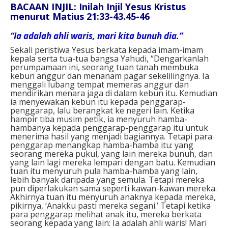
BACAAN INJIL: Inilah Injil Yesus Kristus
menurut Matius 21:33-43.45-46
“Ia adalah ahli waris, mari kita bunuh dia.”
Sekali peristiwa Yesus berkata kepada imam-imam
kepala serta tua-tua bangsa Yahudi, “Dengarkanlah
perumpamaan ini, seorang tuan tanah membuka
kebun anggur dan menanam pagar sekelilingnya. Ia
menggali lubang tempat memeras anggur dan
mendirikan menara jaga di dalam kebun itu. Kemudian
ia menyewakan kebun itu kepada penggarap-
penggarap, lalu berangkat ke negeri lain. Ketika
hampir tiba musim petik, ia menyuruh hamba-
hambanya kepada penggarap-penggarap itu untuk
menerima hasil yang menjadi bagiannya. Tetapi para
penggarap menangkap hamba-hamba itu: yang
seorang mereka pukul, yang lain mereka bunuh, dan
yang lain lagi mereka lempari dengan batu. Kemudian
tuan itu menyuruh pula hamba-hamba yang lain,
lebih banyak daripada yang semula. Tetapi mereka
pun diperlakukan sama seperti kawan-kawan mereka.
Akhirnya tuan itu menyuruh anaknya kepada mereka,
pikirnya, ‘Anakku pasti mereka segani.’ Tetapi ketika
para penggarap melihat anak itu, mereka berkata
seorang kepada yang lain: Ia adalah ahli waris! Mari