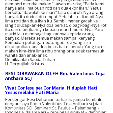
memberi mereka makan.” Jawab mereka, “Pada kami
hanya ada lima buah roti dan dua ekor ikan.” Yesus
berkata, “Bawalah ke mari!” Lalu disuruh-Nya orang
banyak itu duduk di rumput. Setelah itu diambil-Nya
lima roti dan dua ikan itu. Sambil menengadah ke
langit diucapkan-Nya doa berkat, dibagi-bagi-Nya roti
itu dan diberikannya kepada murid-murid-Nya. Para
murid lalu membagi-bagikannya kepada orang
banyak. Mereka semua makan sampai kenyang.
Kemudian potongan-potongan roti yang sisa
dikumpulkan, ada dua belas bakul penuh. Yang turut
makan kira-kira lima ribu orang pria; tidak termasuk
wanita dan anak-anak.
Demikianlah Sabda Tuhan
U. Terpujilah Kristus.
RESI DIBAWAKAN OLEH Rm. Valentinus Teja
Anthara SCJ
Vivat Cor Iesu per Cor Maria. Hiduplah Hati
Yesus melalui Hati Maria
Pendengar Resi Dehonian terkasih, jumpa kembali
dengan saya Romo Valentinus Teja Anthara scj dari
Komunitas SCJ, Seminari St. Paulus – Palembang –
Indonesia, dalam Resi – renungan singkat – dehonian