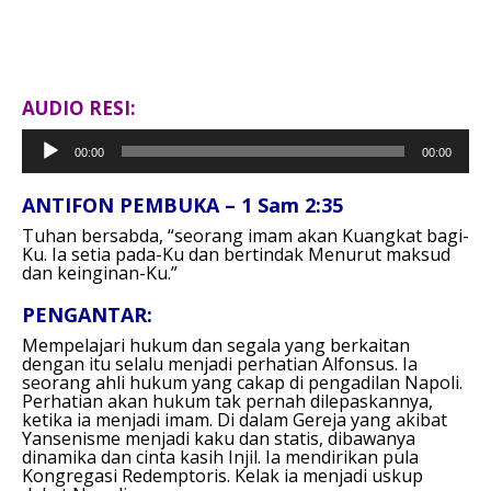
AUDIO RESI:
Pemutar
00:00
00:00
Audio
ANTIFON PEMBUKA – 1 Sam 2:35
Tuhan bersabda,
“seorang imam akan Kuangkat bagi-
Ku.
Ia setia pada-Ku dan bertindak
Menurut maksud
dan keinginan-Ku.”
PENGANTAR:
Mempelajari hukum dan segala yang berkaitan
dengan itu selalu menjadi perhatian Alfonsus. Ia
seorang ahli hukum yang cakap di pengadilan Napoli.
Perhatian akan hukum tak pernah dilepaskannya,
ketika ia menjadi imam. Di dalam Gereja yang akibat
Yansenisme menjadi kaku dan statis, dibawanya
dinamika dan cinta kasih Injil. Ia mendirikan pula
Kongregasi Redemptoris. Kelak ia menjadi uskup