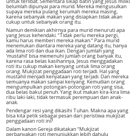
untuk terlibat. Sementara sikap batin yang Jesus miliki
belumlah dipunyai para murid. Mereka mengusulkan
supaya mereka pulang kerumah mereka masing,
karena sebanyak makan yang disiapkan tidak akan
cukup untuk sebanyak orang itu.
Namun demikian akhirnya para murid menuruti apa
yang Jesus kehendaki. “Tidak perlu mereka pergi,
kamu harus memberi mereka makan.” Para murid
menemukan diantara mereka yang datang itu, hanya
ada lima roti dan dua ikan. Dengan jumlah yang
‘mustahil’ bisa memenuhi jumlah orang banyak itu,
karena rasa belas kasihannya, Jesus menggadakan
roti itu cukup makan kenyang untuk lima orang
orang. Mukjizat penggadaan roti terjadi. Hal yang
mustahil menjadi kenyataan yang terjadi. Dan mereka
semuanya makan sampai kenyang. Kemudian orang
mengumpulkan potongan-potongan roti yang sisa,
dua belas bakul penuh. Yang ikut makan kira-kira lima
ribu laki-laki, tidak termasuk perempuan dan anak-
anak.
Pendengar resi yang dikasihi Tuhan. Makna apa yang
bisa kita petik sebagai pesan dari peristiwa mukjizat
penggadaan roti ini?
Dalam kanon Gereja dikatakan “Mukjizat
perbanyakan roti menunjukkan lebih dahulu