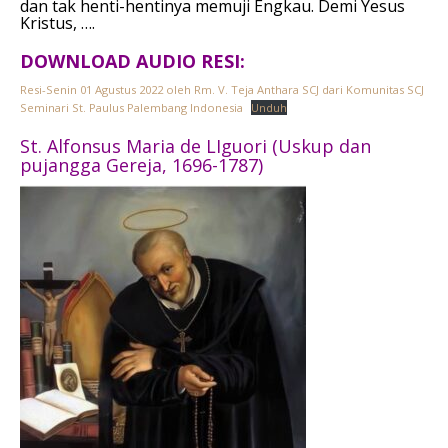
dan tak henti-hentinya memuji Engkau.
Demi Yesus
Kristus, ….
DOWNLOAD AUDIO RESI:
Resi-Senin 01 Agustus 2022 oleh Rm. V. Teja Anthara SCJ dari Komunitas SCJ
Seminari St. Paulus Palembang Indonesia
Unduh
St. Alfonsus Maria de LIguori (Uskup dan
pujangga Gereja, 1696-1787)