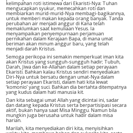
kelimpahan roti istimewa dari Ekaristi-Nya: Tuhan
mengucapkan syukur, memecahkan roti dan
membiarkan murid-murid-Nya membagi-bagikannya,
untuk memberi makan kepada orang banyak. Tanda
perubahan air menjadi anggur di Kana telah
memaklumkan saat kemuliaan Yesus. Ia
menyampaikan penyempurnaan perjamuan
pernikahan dalam Kerajaan Bapa, di mana umat
beriman akan minum anggur baru, yang telah
menjadi darah Kristus.
Semoga perikopa ini semakin memperkuat iman kita
akan Kristus yang sungguh-sungguh hadir; Tubuh,
Darah, Jiwa dan ke-Allahan dalam setiap perayaan
Ekaristi. Bahkan kalau Kristus sendiri menyediakan
Diri-Nya untuk bersatu dengan umat-Nya dalam
setiap perayaan Ekaristi, dalam hati kita lewat
‘komonio’ yang suci. Bahkan dia bertahta ditempatnya
yang kudus dalam hati manusia kit.
Dan kita sebagai umat Allah yang dicintai ini, sadar
dan datang kepada Kristus serta berpartisipasi secara
aktif, bukan hanya saat Misa Minggu. Namun bila
mungkin juga berusaha untuk hadir dalam misa
harian.
Marilah, kita menyediakan diri kita, menyisihkan