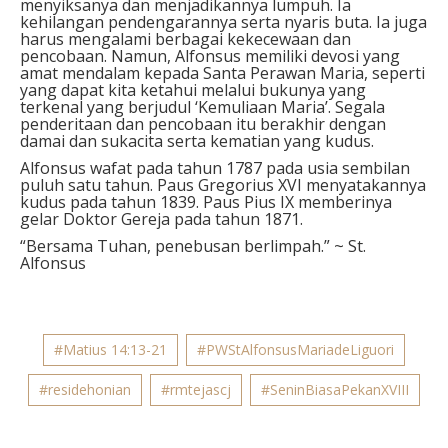
menyiksanya dan menjadikannya lumpuh. Ia
kehilangan pendengarannya serta nyaris buta. Ia juga
harus mengalami berbagai kekecewaan dan
pencobaan. Namun, Alfonsus memiliki devosi yang
amat mendalam kepada Santa Perawan Maria, seperti
yang dapat kita ketahui melalui bukunya yang
terkenal yang berjudul ‘Kemuliaan Maria’. Segala
penderitaan dan pencobaan itu berakhir dengan
damai dan sukacita serta kematian yang kudus.
Alfonsus wafat pada tahun 1787 pada usia sembilan
puluh satu tahun. Paus Gregorius XVI menyatakannya
kudus pada tahun 1839. Paus Pius IX memberinya
gelar Doktor Gereja pada tahun 1871.
“Bersama Tuhan, penebusan berlimpah.” ~ St.
Alfonsus
#Matius 14:13-21
#PWStAlfonsusMariadeLiguori
#residehonian
#rmtejascj
#SeninBiasaPekanXVIII