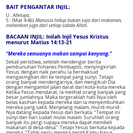
BAIT PENGANTAR INJIL:
U :
Alleluya,
S : (Mat 4:4b)
Manusia hidup bukan saja dari makanan,
melainkan juga dari setiap sabda Allah.
BACAAN INJIL: Inilah Injil Yesus Kristus
menurut Matius 14:13-21
“Mereka semuanya makan sampai kenyang.”
Sekali peristiwa, setelah mendengar berita
pembunuhan Yohanes Pembaptis, menyingkirlah
Yesus; dengan naik perahu Ia bermaksud
mengasingkan diri ke tempat yang sunyi. Tetapi
orang banyak mendengarnya, dan mengikuti Dia
dengan mengambil jalan darat dari kota-kota mereka.
Ketika Yesus mendarat, Ia melihat orang banyak yang
besar jumlahnya. Maka tergeraklah hati-Nya oleh
belas kasihan kepada mereka dan Ia menyembuhkan
mereka yang sakit. Menjelang malam, murid-murid-
Nya datang kepada Yesus dan berkata, “Tempat ini
sunyi dan hari sudah mulai malam. Suruhlah orang
banyak itu pergi supaya mereka dapat membeli
makanan di desa-desa.” Tetapi Yesus berkata kepada
mereka, “Tidak perlu mereka pergi! Kamu harus