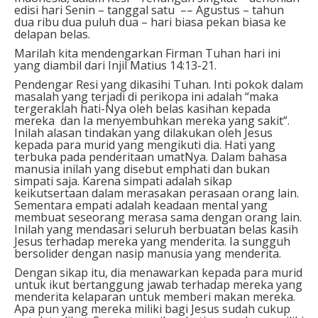
edisi hari Senin – tanggal satu –– Agustus – tahun
dua ribu dua puluh dua – hari biasa pekan biasa ke
delapan belas.
Marilah kita mendengarkan Firman Tuhan hari ini
yang diambil dari Injil Matius 14:13-21.
Pendengar Resi yang dikasihi Tuhan. Inti pokok dalam
masalah yang terjadi di perikopa ini adalah “maka
tergeraklah hati-Nya oleh belas kasihan kepada
mereka dan Ia menyembuhkan mereka yang sakit”.
Inilah alasan tindakan yang dilakukan oleh Jesus
kepada para murid yang mengikuti dia. Hati yang
terbuka pada penderitaan umatNya. Dalam bahasa
manusia inilah yang disebut emphati dan bukan
simpati saja. Karena simpati adalah sikap
keikutsertaan dalam merasakan perasaan orang lain.
Sementara empati adalah keadaan mental yang
membuat seseorang merasa sama dengan orang lain.
Inilah yang mendasari seluruh berbuatan belas kasih
Jesus terhadap mereka yang menderita. Ia sungguh
bersolider dengan nasip manusia yang menderita.
Dengan sikap itu, dia menawarkan kepada para murid
untuk ikut bertanggung jawab terhadap mereka yang
menderita kelaparan untuk memberi makan mereka.
Apa pun yang mereka miliki bagi Jesus sudah cukup