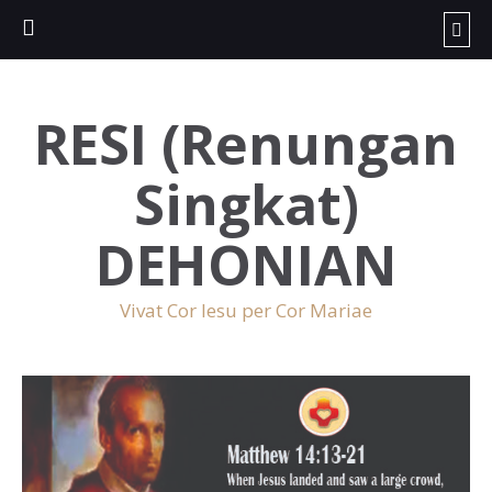
RESI (Renungan
Singkat)
DEHONIAN
Vivat Cor Iesu per Cor Mariae