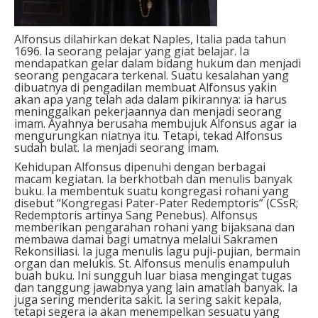
Alfonsus dilahirkan dekat Naples, Italia pada tahun
1696. Ia seorang pelajar yang giat belajar. Ia
mendapatkan gelar dalam bidang hukum dan menjadi
seorang pengacara terkenal. Suatu kesalahan yang
dibuatnya di pengadilan membuat Alfonsus yakin
akan apa yang telah ada dalam pikirannya: ia harus
meninggalkan pekerjaannya dan menjadi seorang
imam. Ayahnya berusaha membujuk Alfonsus agar ia
mengurungkan niatnya itu. Tetapi, tekad Alfonsus
sudah bulat. Ia menjadi seorang imam.
Kehidupan Alfonsus dipenuhi dengan berbagai
macam kegiatan. Ia berkhotbah dan menulis banyak
buku. Ia membentuk suatu kongregasi rohani yang
disebut “Kongregasi Pater-Pater Redemptoris” (CSsR;
Redemptoris artinya Sang Penebus). Alfonsus
memberikan pengarahan rohani yang bijaksana dan
membawa damai bagi umatnya melalui Sakramen
Rekonsiliasi. Ia juga menulis lagu puji-pujian, bermain
organ dan melukis. St. Alfonsus menulis enampuluh
buah buku. Ini sungguh luar biasa mengingat tugas
dan tanggung jawabnya yang lain amatlah banyak. Ia
juga sering menderita sakit. Ia sering sakit kepala,
tetapi segera ia akan menempelkan sesuatu yang