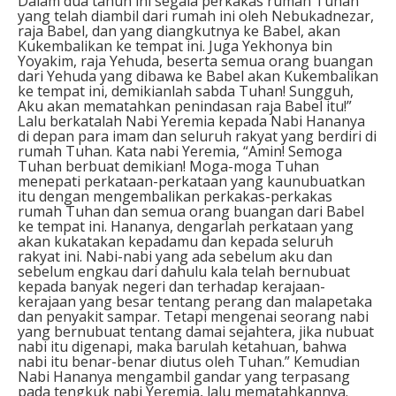
Dalam dua tahun ini segala perkakas rumah Tuhan
yang telah diambil dari rumah ini oleh Nebukadnezar,
raja Babel, dan yang diangkutnya ke Babel, akan
Kukembalikan ke tempat ini. Juga Yekhonya bin
Yoyakim, raja Yehuda, beserta semua orang buangan
dari Yehuda yang dibawa ke Babel akan Kukembalikan
ke tempat ini, demikianlah sabda Tuhan! Sungguh,
Aku akan mematahkan penindasan raja Babel itu!”
Lalu berkatalah Nabi Yeremia kepada Nabi Hananya
di depan para imam dan seluruh rakyat yang berdiri di
rumah Tuhan. Kata nabi Yeremia, “Amin! Semoga
Tuhan berbuat demikian! Moga-moga Tuhan
menepati perkataan-perkataan yang kaunubuatkan
itu dengan mengembalikan perkakas-perkakas
rumah Tuhan dan semua orang buangan dari Babel
ke tempat ini. Hananya, dengarlah perkataan yang
akan kukatakan kepadamu dan kepada seluruh
rakyat ini. Nabi-nabi yang ada sebelum aku dan
sebelum engkau dari dahulu kala telah bernubuat
kepada banyak negeri dan terhadap kerajaan-
kerajaan yang besar tentang perang dan malapetaka
dan penyakit sampar. Tetapi mengenai seorang nabi
yang bernubuat tentang damai sejahtera, jika nubuat
nabi itu digenapi, maka barulah ketahuan, bahwa
nabi itu benar-benar diutus oleh Tuhan.” Kemudian
Nabi Hananya mengambil gandar yang terpasang
pada tengkuk nabi Yeremia, lalu mematahkannya.