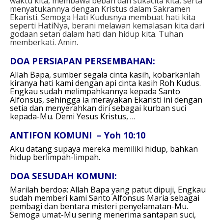
waktu kita, membawa beban dan sukacita kita, serta
menyatukannya dengan Kristus dalam Sakramen
Ekaristi. Semoga Hati Kudusnya membuat hati kita
seperti HatiNya, berani melawan kemalasan kita dari
godaan setan dalam hati dan hidup kita. Tuhan
memberkati. Amin.
DOA PERSIAPAN PERSEMBAHAN:
Allah Bapa, sumber segala cinta kasih,
kobarkanlah
kiranya hati kami dengan api cinta kasih Roh Kudus.
Engkau sudah melimpahkannya kepada Santo
Alfonsus,
sehingga ia merayakan Ekaristi ini dengan
setia dan menyerahkan diri sebagai kurban suci
kepada-Mu.
Demi Yesus Kristus, …
ANTIFON KOMUNI – Yoh 10:10
Aku datang supaya mereka memiliki hidup, bahkan
hidup berlimpah-limpah.
DOA SESUDAH KOMUNI:
Marilah berdoa:
Allah Bapa yang patut dipuji,
Engkau
sudah memberi kami Santo Alfonsus Maria
sebagai
pembagi dan bentara misteri penyelamatan-Mu.
Semoga umat-Mu sering menerima santapan suci,