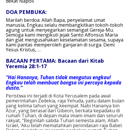
dekat Napoli.
DOA PEMBUKA:
Marilah berdoa:
Allah Bapa, penyelamat umat
manusia,
Engkau selalu membangkitkan tokoh-tokoh
agung
untuk menyegarkan semangat Gereja-Mu.
Semoga kami mengikuti jejak Santo Alfonsus Maria
dan giat mengusahakan keselamatan sesama, supaya
kami pantas memperoleh ganjaran di surga.
Demi
Yesus Kristus, …
BACAAN PERTAMA: Bacaan dari Kitab
Yeremia 28:1-17
“Hai Hananya, Tuhan tidak mengutus engkau!
Engkau telah membuat bangsa ini percaya kepada
dusta.”
Peristiwa ini terjadi di Kota Yerusalem pada awal
pemerintahan Zedekia, raja Yehuda, yaitu dalam bulan
yang kelima tahun yang keempat. Nabi Hananya bin
Azur, yang berasal dari Gibeon, berkata kepadaku di
rumah Tuhan, di depan mata imam-imam dan seluruh
rakyat, “Beginilah sabda Tuhan semesta alam, Allah
Israel, ‘Aku telah mematahkan penindasan raja Babel.