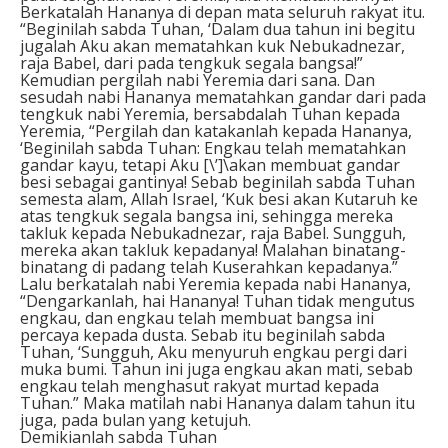
Berkatalah Hananya di depan mata seluruh rakyat itu.
“Beginilah sabda Tuhan, ‘Dalam dua tahun ini begitu
jugalah Aku akan mematahkan kuk Nebukadnezar,
raja Babel, dari pada tengkuk segala bangsa!”
Kemudian pergilah nabi Yeremia dari sana. Dan
sesudah nabi Hananya mematahkan gandar dari pada
tengkuk nabi Yeremia, bersabdalah Tuhan kepada
Yeremia, “Pergilah dan katakanlah kepada Hananya,
‘Beginilah sabda Tuhan: Engkau telah mematahkan
gandar kayu, tetapi Aku [\’]\akan membuat gandar
besi sebagai gantinya! Sebab beginilah sabda Tuhan
semesta alam, Allah Israel, ‘Kuk besi akan Kutaruh ke
atas tengkuk segala bangsa ini, sehingga mereka
takluk kepada Nebukadnezar, raja Babel. Sungguh,
mereka akan takluk kepadanya! Malahan binatang-
binatang di padang telah Kuserahkan kepadanya.”
Lalu berkatalah nabi Yeremia kepada nabi Hananya,
“Dengarkanlah, hai Hananya! Tuhan tidak mengutus
engkau, dan engkau telah membuat bangsa ini
percaya kepada dusta. Sebab itu beginilah sabda
Tuhan, ‘Sungguh, Aku menyuruh engkau pergi dari
muka bumi. Tahun ini juga engkau akan mati, sebab
engkau telah menghasut rakyat murtad kepada
Tuhan.” Maka matilah nabi Hananya dalam tahun itu
juga, pada bulan yang ketujuh.
Demikianlah sabda Tuhan