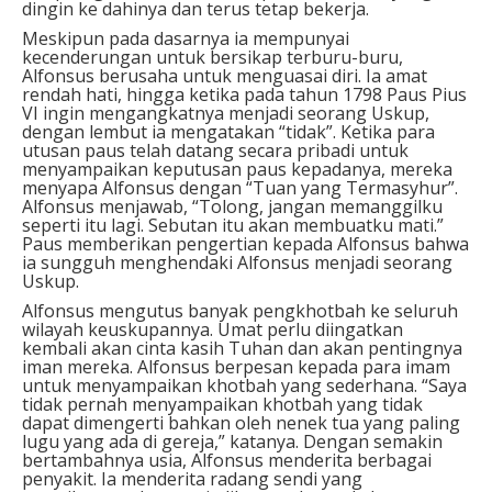
dingin ke dahinya dan terus tetap bekerja.
Meskipun pada dasarnya ia mempunyai
kecenderungan untuk bersikap terburu-buru,
Alfonsus berusaha untuk menguasai diri. Ia amat
rendah hati, hingga ketika pada tahun 1798 Paus Pius
VI ingin mengangkatnya menjadi seorang Uskup,
dengan lembut ia mengatakan “tidak”. Ketika para
utusan paus telah datang secara pribadi untuk
menyampaikan keputusan paus kepadanya, mereka
menyapa Alfonsus dengan “Tuan yang Termasyhur”.
Alfonsus menjawab, “Tolong, jangan memanggilku
seperti itu lagi. Sebutan itu akan membuatku mati.”
Paus memberikan pengertian kepada Alfonsus bahwa
ia sungguh menghendaki Alfonsus menjadi seorang
Uskup.
Alfonsus mengutus banyak pengkhotbah ke seluruh
wilayah keuskupannya. Umat perlu diingatkan
kembali akan cinta kasih Tuhan dan akan pentingnya
iman mereka. Alfonsus berpesan kepada para imam
untuk menyampaikan khotbah yang sederhana. “Saya
tidak pernah menyampaikan khotbah yang tidak
dapat dimengerti bahkan oleh nenek tua yang paling
lugu yang ada di gereja,” katanya. Dengan semakin
bertambahnya usia, Alfonsus menderita berbagai
penyakit. Ia menderita radang sendi yang