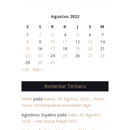
Agustus 2022
S
S
R
K
J
S
M
1
2
3
4
5
6
7
8
9
10
11
12
13
14
15
16
17
18
19
20
21
22
23
24
25
26
27
28
29
30
31
« Jul
Sep »
Komentar Terbaru
Herlin
pada
Kamis, 06 Agustus 2026 – Pesta
Yesus menampakkan kemuliaan-Nya
Agustinus Suyatno
pada
Rabu, 05 Agustus
2026 – Hari Biasa Pekan XVIII