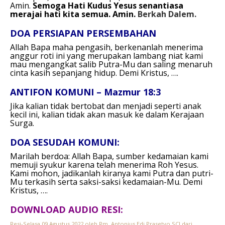
Amin.
Semoga Hati Kudus Yesus senantiasa
merajai hati kita semua. Amin.
Berkah Dalem.
DOA PERSIAPAN PERSEMBAHAN
Allah Bapa maha pengasih,
berkenanlah menerima
anggur roti ini
yang merupakan lambang niat kami
mau mengangkat salib Putra-Mu
dan saling menaruh
cinta kasih sepanjang hidup.
Demi Kristus, ….
ANTIFON KOMUNI – Mazmur 18:3
Jika kalian tidak bertobat dan menjadi seperti anak
kecil ini,
kalian tidak akan masuk ke dalam Kerajaan
Surga.
DOA SESUDAH KOMUNI:
Marilah berdoa:
Allah Bapa, sumber kedamaian
kami
memuji syukur karena telah menerima Roh Yesus.
Kami mohon, jadikanlah kiranya kami
Putra dan putri-
Mu terkasih serta saksi-saksi kedamaian-Mu.
Demi
Kristus, ….
DOWNLOAD AUDIO RESI:
Resi-Selasa 09 Agustus 2022 oleh Rm. Antonius Edi Prasetyo SCJ dari