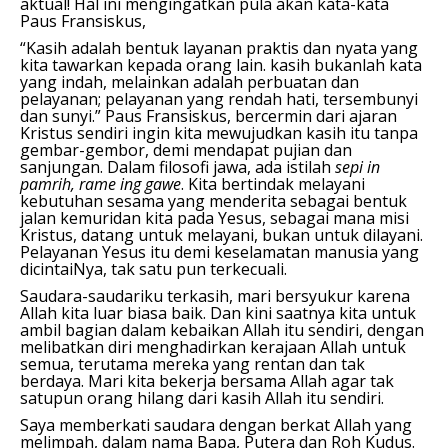
aktual! Hal ini mengingatkan pula akan kata-kata
Paus Fransiskus,
“Kasih adalah bentuk layanan praktis dan nyata yang
kita tawarkan kepada orang lain. kasih bukanlah kata
yang indah, melainkan adalah perbuatan dan
pelayanan; pelayanan yang rendah hati, tersembunyi
dan sunyi.” Paus Fransiskus, bercermin dari ajaran
Kristus sendiri ingin kita mewujudkan kasih itu tanpa
gembar-gembor, demi mendapat pujian dan
sanjungan. Dalam filosofi jawa, ada istilah
sepi in
pamrih, rame ing gawe
. Kita bertindak melayani
kebutuhan sesama yang menderita sebagai bentuk
jalan kemuridan kita pada Yesus, sebagai mana misi
Kristus, datang untuk melayani, bukan untuk dilayani.
Pelayanan Yesus itu demi keselamatan manusia yang
dicintaiNya, tak satu pun terkecuali.
Saudara-saudariku terkasih, m
ari bersyukur karena
Allah kita luar biasa baik. Dan kini saatnya kita untuk
ambil bagian dalam kebaikan Allah itu sendiri, dengan
melibatkan diri menghadirkan kerajaan Allah untuk
semua, terutama mereka yang rentan dan tak
berdaya. Mari kita bekerja bersama Allah agar tak
satupun orang hilang dari kasih Allah itu sendiri.
Saya memberkati saudara dengan berkat Allah yang
melimpah, dalam nama Bapa, Putera dan Roh Kudus.