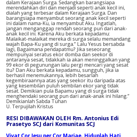
dalam Kerajaan Surga. Sedangkan barangsiapa
merendahkan diri dan menjadi seperti anak kecil ini,
dialah yang terbesar dalam Kerajaan Surga. Dan
barangsiapa menyambut seorang anak kecil seperti
ini dalam nama-Ku, ia menyambut Aku. Ingatlah,
jangan menganggap rendah seorang pun dari anak-
anak kecil ini. Karena Aku berkata kepadamu:
Malaikat-malaikat mereka di surga selalu memandang
wajah Bapa-Ku yang di surga.” Lalu Yesus bersabda
lagi, Bagaimana pendapatmu? Jika seseorang
mempunyai seratus ekor domba dan seekor di
antaranya sesat, tidakkah ia akan meninggalkan yang
99 ekor di pegunungan lalu pergi mencari yang sesat
itu? Dan Aku berkata kepadamu, sungguh, jika ia
berhasil menemukannya, lebih besarlah
kegembiraannya atas yang seekor itu daripada atas
yang kesembilan puluh sembilan ekor yang tidak
sesat. Demikian pula Bapamu yang di surga tidak
menghendaki seorang pun dari anak-anak ini hilang.”
Demikianlah Sabda Tuhan
U. Terpujilah Kristus
RESI DIBAWAKAN OLEH Rm. Antonius Edi
Prasetyo SCJ dari Komunitas SCJ
Vivat Cor Iesu per Cor Mariae. Hiduplah Hati