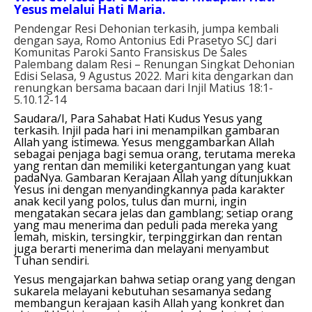
Yesus melalui Hati Maria.
Pendengar Resi Dehonian terkasih, jumpa kembali
dengan saya, Romo Antonius Edi Prasetyo SCJ dari
Komunitas Paroki Santo Fransiskus De Sales
Palembang dalam Resi – Renungan Singkat Dehonian
Edisi Selasa, 9 Agustus 2022. Mari kita dengarkan dan
renungkan bersama bacaan dari Injil Matius 18:1-
5.10.12-14
Saudara/I, Para Sahabat Hati Kudus Yesus yang
terkasih.
Injil pada hari ini menampilkan gambaran
Allah yang istimewa. Yesus menggambarkan Allah
sebagai penjaga bagi semua orang, terutama mereka
yang rentan dan memiliki ketergantungan yang kuat
padaNya. Gambaran Kerajaan Allah yang ditunjukkan
Yesus ini dengan menyandingkannya pada karakter
anak kecil yang polos, tulus dan murni, ingin
mengatakan secara jelas dan gamblang; setiap orang
yang mau menerima dan peduli pada mereka yang
lemah, miskin, tersingkir, terpinggirkan dan rentan
juga berarti menerima dan melayani menyambut
Tuhan sendiri.
Yesus mengajarkan bahwa setiap orang yang dengan
sukarela melayani kebutuhan sesamanya sedang
membangun kerajaan kasih Allah yang konkret dan