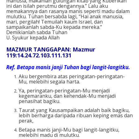
manusia, makanlah gulungan kitab yang Kuberikan
ini dan isilah perutmu dengannya.” Lalu aku
memakannya dan rasanya manis seperti madu dalam
mulutku. Tuhan bersabda lagi, “Hai anak manusia,
mari, pergilah! Temuilah kaum Israel, dan
sampaikanlah sabda-Ku kepada mereka.”
Demikianlah sabda Tuhan
U. Syukur kepada Allah
MAZMUR TANGGAPAN: Mazmur
119:14.24.72.103.111.131
Ref
. Betapa manis janji Tuhan bagi langit-langitku.
Aku bergembira atas peringatan-peringatan-
Mu, melebihi segala harta.
Ya, peringatan-peringatan-Mu menjadi
kegemaranku, dan kehendak-Mu menjadi
penasihat bagiku.
Taurat yang Kausampaikan adalah baik bagiku,
lebih berharga daripada ribuan keping emas dan
perak,
Betapa manis janji-Mu bagi langit-langitku,
melebihi madu di mulutku.