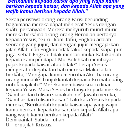
“Berikanlah kepada kaisar apa yang wajib kamu
berikan kepada kaisar, dan kepada Allah apa yang
wajib kamu berikan kepada Allah.”
Sekali peristiwa orang-orang Farisi berunding
bagaimana mereka dapat menjerat Yesus dengan
suatu pertanyaan. Mereka menyuruh murid-murid
mereka bersama orang-orang Herodian bertanya
kepada Yesus, “Guru, kami tahu, Engkau adalah
seorang yang jujur, dan dengan jujur mengajarkan
jalan Allah, dan Engkau tidak takut kepada siapa pun
juga, sebab Engkau tidak mencari muka. Katakanlah
kepada kami pendapat-Mu: Bolehkah membayar
pajak kepada kaisar atau tidak?” Tetapi Yesus
mengetahui kejahatan hati mereka. Maka Ia lalu
berkata, “Mengapa kamu mencobai Aku, hai orang-
orang munafik? Tunjukkanlah kepada-Ku mata uang
untuk pajak itu!” Mereka membawa suatu dinar
kepada Yesus. Maka Yesus bertanya kepada mereka,
“Gambar dan tulisan siapakah ini?” Jawab mereka,
“Gambar dan tulisan kaisar.” Lalu kata Yesus kepada
mereka, “Berikanlah kepada kaisar apa yang wajib
kamu berikan kepada kaisar, dan kepada Allah apa
yang wajib kamu berikan kepada Allah.”
Demikianlah Sabda Tuhan
U. Terpujilah Kristus.