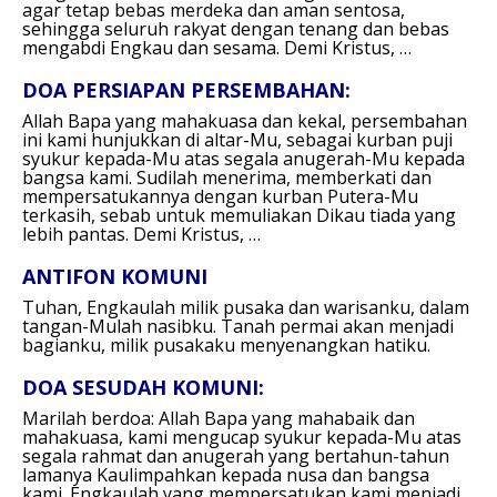
agar tetap bebas merdeka dan aman sentosa,
sehingga seluruh rakyat dengan tenang dan bebas
mengabdi Engkau dan sesama. Demi Kristus, …
DOA PERSIAPAN PERSEMBAHAN:
Allah Bapa yang mahakuasa dan kekal,
persembahan
ini kami hunjukkan di altar-Mu, sebagai kurban puji
syukur kepada-Mu atas segala anugerah-Mu kepada
bangsa kami.
Sudilah menerima, memberkati dan
mempersatukannya dengan kurban Putera-Mu
terkasih, sebab untuk memuliakan Dikau tiada yang
lebih pantas.
Demi Kristus, …
ANTIFON KOMUNI
Tuhan, Engkaulah milik pusaka dan warisanku, dalam
tangan-Mulah nasibku.
Tanah permai akan menjadi
bagianku, milik pusakaku menyenangkan hatiku.
DOA SESUDAH KOMUNI:
Marilah berdoa:
Allah Bapa yang mahabaik dan
mahakuasa,
kami mengucap syukur kepada-Mu atas
segala rahmat dan anugerah yang bertahun-tahun
lamanya Kaulimpahkan kepada nusa dan bangsa
kami.
Engkaulah yang mempersatukan kami menjadi