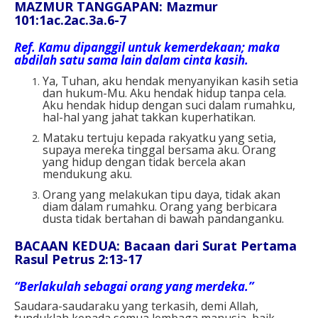
MAZMUR TANGGAPAN: Mazmur
101:1ac.2ac.3a.6-7
Ref.
Kamu dipanggil untuk kemerdekaan; maka
abdilah satu sama lain dalam cinta kasih.
Ya, Tuhan, aku hendak menyanyikan kasih setia
dan hukum-Mu. Aku hendak hidup tanpa cela.
Aku hendak hidup dengan suci dalam rumahku,
hal-hal yang jahat takkan kuperhatikan.
Mataku tertuju kepada rakyatku yang setia,
supaya mereka tinggal bersama aku. Orang
yang hidup dengan tidak bercela akan
mendukung aku.
Orang yang melakukan tipu daya, tidak akan
diam dalam rumahku. Orang yang berbicara
dusta tidak bertahan di bawah pandanganku.
BACAAN KEDUA: Bacaan dari Surat Pertama
Rasul Petrus 2:13-17
“Berlakulah sebagai orang yang merdeka.”
Saudara-saudaraku yang terkasih, demi Allah,
tunduklah kepada semua lembaga manusia, baik