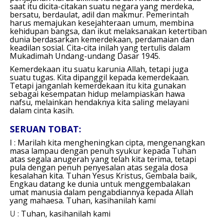
saat itu dicita-citakan suatu negara yang merdeka,
bersatu, berdaulat, adil dan makmur. Pemerintah
harus memajukan kesejahteraan umum, membina
kehidupan bangsa, dan ikut melaksanakan ketertiban
dunia berdasarkan kemerdekaan, perdamaian dan
keadilan sosial. Cita-cita inilah yang tertulis dalam
Mukadimah Undang-undang Dasar 1945.
Kemerdekaan itu suatu karunia Allah, tetapi juga
suatu tugas. Kita dipanggil kepada kemerdekaan.
Tetapi janganlah kemerdekaan itu kita gunakan
sebagai kesempatan hidup melampiaskan hawa
nafsu, melainkan hendaknya kita saling melayani
dalam cinta kasih.
SERUAN TOBAT:
I : Marilah kita mengheningkan cipta, mengenangkan
masa lampau dengan penuh syukur kepada Tuhan
atas segala anugerah yang telah kita terima, tetapi
pula dengan penuh penyesalan atas segala dosa
kesalahan kita.
Tuhan Yesus Kristus, Gembala baik,
Engkau datang ke dunia untuk menggembalakan
umat manusia dalam pengabdiannya kepada Allah
yang mahaesa.
Tuhan, kasihanilah kami
U :
Tuhan, kasihanilah kami