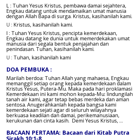
L : Tuhan Yesus Kristus, pembawa damai sejahtera,
Engkau datang untuk mendamaikan umat manusia
dengan Allah Bapa di surga.
Kristus, kasihanilah kami.
U :
Kristus, kasihanilah kami.
I : Tuhan Yesus Kristus, pencipta kemerdekaan,
Engkau datang ke dunia untuk memerdekakan umat
manusia dari segala bentuk penjajahan dan
penindasan.
Tuhan, kasihanilah kami.
U :
Tuhan, kasihanilah kami
DOA PEMBUKA :
Marilah berdoa:
Tuhan Allah yang mahaesa,
Engkau
memanggil setiap orang kepada kemerdekaan dalam
Kristus Yesus, Putera-Mu.
Maka pada hari proklamasi
Kemerdekaan ini kami mohon kepada-Mu: lindungilah
tanah air kami, agar tetap bebas merdeka dan aman
sentosa.
Anugerahkanlah kepada bangsa kami
kemerdekaan sejati agar di seluruh wilayahnya
berkuasa keadilan dan damai, perikemanusiaan,
kerukunan dan cinta kasih.
Demi Yesus Kristus, …
BACAAN PERTAMA: Bacaan dari Kitab Putra
Sirakh 10:1-8