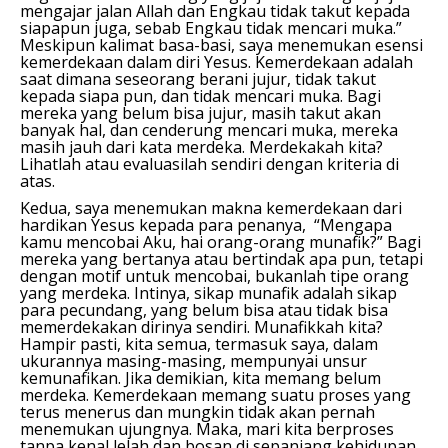
mengajar jalan Allah dan Engkau tidak takut kepada
siapapun juga, sebab Engkau tidak mencari muka.”
Meskipun kalimat basa-basi, saya menemukan esensi
kemerdekaan dalam diri Yesus. Kemerdekaan adalah
saat dimana seseorang berani jujur, tidak takut
kepada siapa pun, dan tidak mencari muka. Bagi
mereka yang belum bisa jujur, masih takut akan
banyak hal, dan cenderung mencari muka, mereka
masih jauh dari kata merdeka. Merdekakah kita?
Lihatlah atau evaluasilah sendiri dengan kriteria di
atas.
Kedua, saya menemukan makna kemerdekaan dari
hardikan Yesus kepada para penanya, “Mengapa
kamu mencobai Aku, hai orang-orang munafik?” Bagi
mereka yang bertanya atau bertindak apa pun, tetapi
dengan motif untuk mencobai, bukanlah tipe orang
yang merdeka. Intinya, sikap munafik adalah sikap
para pecundang, yang belum bisa atau tidak bisa
memerdekakan dirinya sendiri. Munafikkah kita?
Hampir pasti, kita semua, termasuk saya, dalam
ukurannya masing-masing, mempunyai unsur
kemunafikan. Jika demikian, kita memang belum
merdeka. Kemerdekaan memang suatu proses yang
terus menerus dan mungkin tidak akan pernah
menemukan ujungnya. Maka, mari kita berproses
tanpa kenal lelah dan bosan di sepanjang kehidupan