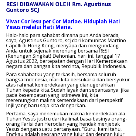
RESI DIBAWAKAN OLEH Rm. Agustinus
Guntoro SCJ
Vivat Cor Iesu per Cor Mariae. Hiduplah Hati
Yesus melalui Hati Maria.
Halo-halo para sahabat dimana pun Anda berada,
saya, Agustinus Guntoro, scj dari komunitas Martino
Capelli di Hong Kong, menyapa dan mengundang
Anda untuk sejenak merenung bersama RESI
(Renungan Singkat) Dehonian, hari ini, tanggal 17
Agustus 2022, bertepatan dengan Hari Kemerdekaan
negara dan bangsa kita tercinta, Republik Indonesia.
Para sahabatku yang terkasih, bersama seluruh
bangsa Indonesia, mari kita bersukaria dan bersyukur
atas rahmat kemerdekaan yang dianugerahkan
Tuhan kepada kita. Sudah layak dan sepantasnya, jika
pada kesempatan yang istimewa ini, kita
merenungkan makna kemerdekaan dari perspektif
Injil yang baru saja kita dengarkan.
Pertama, saya menemukan makna kemerdekaan ala
Tuhan Yesus justru dari kalimat basa-basinya orang-
orang Farisi dan Herodian yang hendak menjebak
Yesus dengan suatu pertanyaan. “Guru, kami tahu,
Engkau adalah seorang yang jujur dan dengan jujur