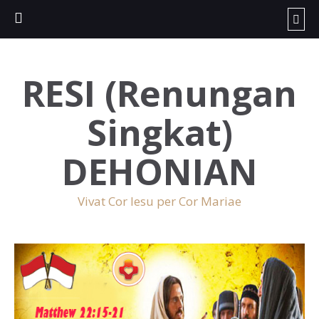
RESI (Renungan
Singkat)
DEHONIAN
Vivat Cor Iesu per Cor Mariae