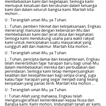
membebaskan kami dari kegelapan. Semoga kami
memupuk kesatuan dan kerukunan dalam keluarga
kami dan dalam seluruh bangsa kami.
Marilah kita
mohon …
U : Terangilah umat-Mu, ya Tuhan.
L : Tuhan, pemberi hikmat dan kebijaksanaan, Engkau
menerangi manusia dengan kebenaran-Mu dan
membebaskan kami dari jerat dosa dan kejahatan.
Semoga kami mendukung usaha para wakil rakyat
kami untuk menciptakan suatu masyarakat yang
sungguh adil dan makmur.
Marilah kita mohon …
U : Terangilah umat-Mu, ya Tuhan.
L : Tuhan, pencipta damai dan kesejahteraan, Engkau
telah menerbitkan fajar harapan baru bagi umat-Mu
dalam membebaskan mereka dari perbudakan dan
penindasan. Semoga kami tetap memperjuangkan
keadilan dan kesejahteraan bagi setipa orang, juga
kalau fajar harapan yang segar menjadi siang keang
kenyataan yang panas terik.
Marilah kita mohon …
U : Terangilah umat-Mu, ya Tuhan.
I : Tuhan Allah yang mahaesa, Engkau telah
menganugerahkan kemerdekaan kepaa Nusa dan
Bangsa kami. Kami mohon, lindungilah tanah air kami,