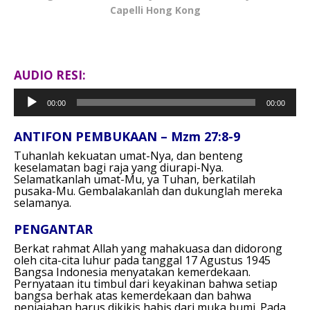
Capelli Hong Kong
AUDIO RESI:
Pemutar
00:00
00:00
Audio
ANTIFON PEMBUKAAN – Mzm 27:8-9
Tuhanlah kekuatan umat-Nya, dan benteng
keselamatan bagi raja yang diurapi-Nya.
Selamatkanlah umat-Mu, ya Tuhan, berkatilah
pusaka-Mu. Gembalakanlah dan dukunglah mereka
selamanya.
PENGANTAR
Berkat rahmat Allah yang mahakuasa dan didorong
oleh cita-cita luhur pada tanggal 17 Agustus 1945
Bangsa Indonesia menyatakan kemerdekaan.
Pernyataan itu timbul dari keyakinan bahwa setiap
bangsa berhak atas kemerdekaan dan bahwa
penjajahan harus dikikis habis dari muka bumi. Pada