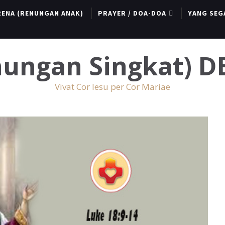
RENA (RENUNGAN ANAK)
PRAYER / DOA-DOA
YANG SEG
enungan Singkat) 
Vivat Cor Iesu per Cor Mariae