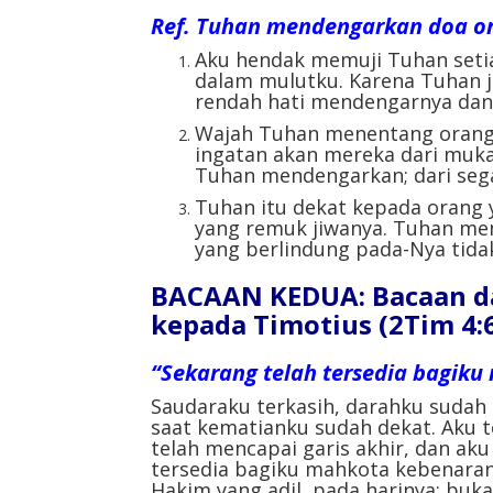
Ref. Tuhan mendengarkan doa o
Aku hendak memuji Tuhan setiap
dalam mulutku. Karena Tuhan j
rendah hati mendengarnya dan 
Wajah Tuhan menentang orang-
ingatan akan mereka dari muka
Tuhan mendengarkan; dari sega
Tuhan itu dekat kepada orang 
yang remuk jiwanya. Tuhan m
yang berlindung pada-Nya tid
BACAAN KEDUA: Bacaan da
kepada Timotius (2Tim 4:6
“Sekarang telah tersedia bagik
Saudaraku terkasih, darahku sudah
saat kematianku sudah dekat. Aku 
telah mencapai garis akhir, dan ak
tersedia bagiku mahkota kebenaran
Hakim yang adil, pada harinya; buk