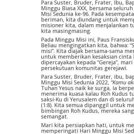
Para Suster, Bruder, Frater, Ibu, Ba
Minggu Biasa XXX, bersama seluruh 
Misi Sedunia ke-96. Pada kesempata
beriman, kita diundang untuk mem
misioner kita, dalam menjalankan 
kita masingmasing.
Pada Minggu Misi ini, Paus Fransisk
Beliau mengingatkan kita, bahwa: “
misi”. Kita diajak bersama-sama m
untuk memberikan kesaksian cinta k
dipercayakan kepada “Gereja”, mari
persekutuan komunitas gerejawi.
Para Suster, Bruder, Frater, ibu, b
Minggu Misi Sedunia 2022,
“Kamu aka
Tuhan Yesus naik ke surga, Ia berp
menerima kuasa kalau Roh Kudus t
saksi-Ku di Yerusalem dan di selur
(1:8). Kita semua dipanggil untuk me
bimbingan Roh Kudus, mereka sang
semangat.
Mari kita persiapkan hati, untuk me
memperingati Hari Minggu Misi Sed