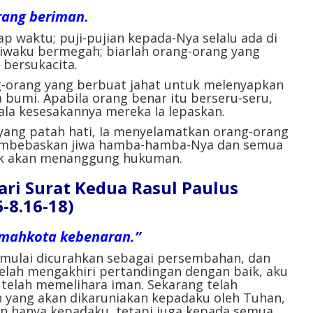
rang beriman.
 waktu; puji-pujian kepada-Nya selalu ada di
iwaku bermegah; biarlah orang-orang yang
bersukacita.
orang yang berbuat jahat untuk melenyapkan
 bumi. Apabila orang benar itu berseru-seru,
la kesesakannya mereka Ia lepaskan.
yang patah hati, Ia menyelamatkan orang-orang
embebaskan jiwa hamba-hamba-Nya dan semua
ak akan menanggung hukuman.
ri Surat Kedua Rasul Paulus
-8.16-18)
u mahkota kebenaran.”
 mulai dicurahkan sebagai persembahan, dan
telah mengakhiri pertandingan dengan baik, aku
u telah memelihara iman. Sekarang telah
 yang akan dikaruniakan kepadaku oleh Tuhan,
an hanya kepadaku, tetapi juga kepada semua