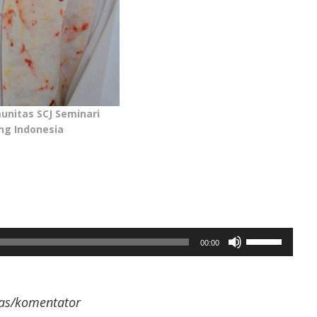
unitas SCJ Seminari
ng Indonesia
Gunakan
00:00
Anak
Panah
Atas/Bawah
untuk
as/komentator
menaikkan