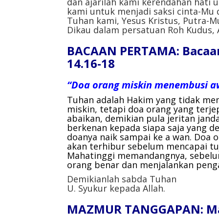
dan ajarilah kami kerendahan hat
kami untuk menjadi saksi cinta-Mu 
Tuhan kami, Yesus Kristus, Putra-
Dikau dalam persatuan Roh Kudus, 
BACAAN PERTAMA: Bacaan d
14.16-18
“Doa orang miskin menembusi a
Tuhan adalah Hakim yang tidak mem
miskin, tetapi doa orang yang terjep
abaikan, demikian pula jeritan ja
berkenan kepada siapa saja yang de
doanya naik sampai ke a wan. Doa 
akan terhibur sebelum mencapai tuj
Mahatinggi memandangnya, sebelu
orang benar dan menjalankan penga
Demikianlah sabda Tuhan
U. Syukur kepada Allah.
MAZMUR TANGGAPAN: Mazm