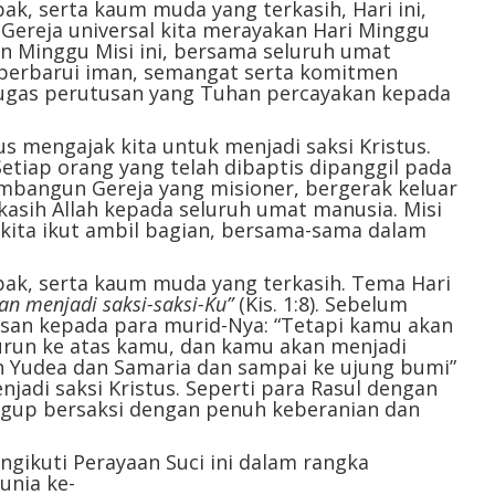
pak, serta kaum muda yang terkasih, Hari ini,
atau
Gereja universal kita merayakan Hari Minggu
menurunkan
n Minggu Misi ini, bersama seluruh umat
volume.
perbarui iman, semangat serta komitmen
tugas perutusan yang Tuhan percayakan kepada
us mengajak kita untuk menjadi saksi Kristus.
Setiap orang yang telah dibaptis dipanggil pada
embangun Gereja yang misioner, bergerak keluar
asih Allah kepada seluruh umat manusia. Misi
 kita ikut ambil bagian, bersama-sama dalam
apak, serta kaum muda yang terkasih. Tema Hari
n menjadi saksi-saksi-Ku”
(Kis. 1:8). Sebelum
esan kepada para murid-Nya: “Tetapi kamu akan
urun ke atas kamu, dan kamu akan menjadi
uh Yudea dan Samaria dan sampai ke ujung bumi”
njadi saksi Kristus. Seperti para Rasul dengan
gup bersaksi dengan penuh keberanian dan
ngikuti Perayaan Suci ini dalam rangka
unia ke-