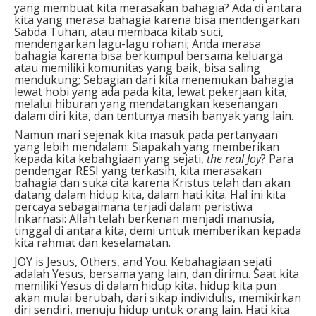
yang membuat kita merasakan bahagia? Ada di antara
kita yang merasa bahagia karena bisa mendengarkan
Sabda Tuhan, atau membaca kitab suci,
mendengarkan lagu-lagu rohani; Anda merasa
bahagia karena bisa berkumpul bersama keluarga
atau memiliki komunitas yang baik, bisa saling
mendukung; Sebagian dari kita menemukan bahagia
lewat hobi yang ada pada kita, lewat pekerjaan kita,
melalui hiburan yang mendatangkan kesenangan
dalam diri kita, dan tentunya masih banyak yang lain.
Namun mari sejenak kita masuk pada pertanyaan
yang lebih mendalam: Siapakah yang memberikan
kepada kita kebahgiaan yang sejati,
the real Joy
? Para
pendengar RESI yang terkasih, kita merasakan
bahagia dan suka cita karena Kristus telah dan akan
datang dalam hidup kita, dalam hati kita. Hal ini kita
percaya sebagaimana terjadi dalam peristiwa
Inkarnasi: Allah telah berkenan menjadi manusia,
tinggal di antara kita, demi untuk memberikan kepada
kita rahmat dan keselamatan.
JOY is Jesus, Others, and You. Kebahagiaan sejati
adalah Yesus, bersama yang lain, dan dirimu. Saat kita
memiliki Yesus di dalam hidup kita, hidup kita pun
akan mulai berubah, dari sikap individulis, memikirkan
diri sendiri, menuju hidup untuk orang lain. Hati kita