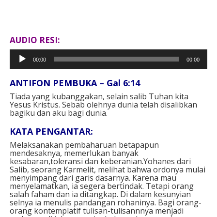
AUDIO RESI:
Pemutar
00:00
00:00
Audio
ANTIFON PEMBUKA – Gal 6:14
Tiada yang kubanggakan, selain salib Tuhan kita
Yesus Kristus. Sebab olehnya dunia telah disalibkan
bagiku dan aku bagi dunia.
KATA PENGANTAR:
Melaksanakan pembaharuan betapapun
mendesaknya, memerlukan banyak
kesabaran,toleransi dan keberanian.Yohanes dari
Salib, seorang Karmelit, melihat bahwa ordonya mulai
menyimpang dari garis dasarnya. Karena mau
menyelamatkan, ia segera bertindak. Tetapi orang
salah faham dan ia ditangkap. Di dalam kesunyian
selnya ia menulis pandangan rohaninya. Bagi orang-
orang kontemplatif tulisan-tulisannnya menjadi