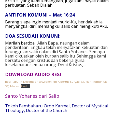
Kristus, yang kami kenangkan, juga kami hayati dalam
perbuatan.
Sebab Dialah,
ANTIFON KOMUNI – Mat 16:24
Barang siapa ingin menjadi murid-Ku, hendaklah ia
menyangkal diri, memangkul salib dan mengikuti Aku.
DOA SESUDAH KOMUNI:
Marilah berdoa :
Allah Bapa, naungan dalam
penderitaan, Engkau telah menyatakan kekuatan dan
keunggulan salib dalam diri Santo Yohanes. Semoga
kami dikuatkan oleh kurban salib itu. Sehimgga kami
bersatu dengan kristus dan bekerja guna
keselamatan semua orang. Demi Kristus,…
DOWNLOAD AUDIO RESI
Resi-Rabu 14 Desember 2022 oleh Rm Albertus Suryadi SCJ dari Komunitas
SCJ Macau
Unduh
Santo Yohanes dari Salib
Tokoh Pembaharu Ordo Karmel, Doctor of Mystical
Theology, Doctor of the Church