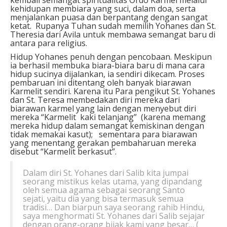
kehidupan membiara yang suci, dalam doa, serta
menjalankan puasa dan berpantang dengan sangat
ketat. Rupanya Tuhan sudah memilih Yohanes dan St.
Theresia dari Avila untuk membawa semangat baru di
antara para religius.
Hidup Yohanes penuh dengan pencobaan. Meskipun
ia berhasil membuka biara-biara baru di mana cara
hidup sucinya dijalankan, ia sendiri dikecam. Proses
pembaruan ini ditentang oleh banyak biarawan
Karmelit sendiri. Karena itu Para pengikut St. Yohanes
dan St. Teresa membedakan diri mereka dari
biarawan karmel yang lain dengan menyebut diri
mereka “Karmelit kaki telanjang” (karena memang
mereka hidup dalam semangat kemiskinan dengan
tidak memakai kasut); sementara para biarawan
yang menentang gerakan pembaharuan mereka
disebut “Karmelit berkasut”.
Dalam diri St. Yohanes dari Salib kita jumpai
seorang mistikus kelas utama, yang dipandang
oleh semua agama sebagai seorang Santo
sejati, yaitu dia yang bisa termasuk semua
tradisi… Dan biarpun saya seorang rahib Hindu,
saya menghormati St. Yohanes dari Salib sejajar
dengan orang-orang bijak kami yang besar… (