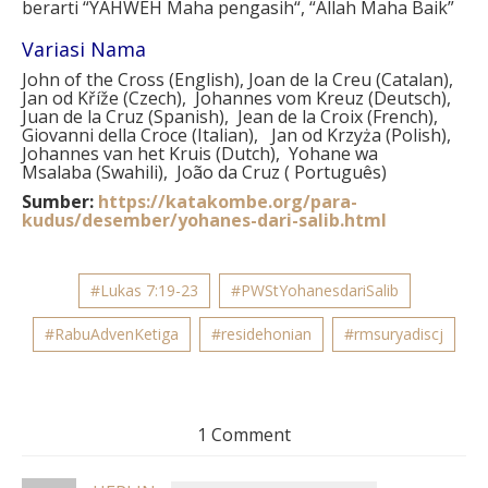
berarti
“
YAHWEH Maha
pengasih
“, “Allah Maha Baik”
Variasi Nama
John of the Cross (English), Joan de la Creu (Catalan),
Jan od Kříže (Czech), Johannes vom Kreuz (Deutsch),
Juan de la Cruz (Spanish), Jean de la Croix (French),
Giovanni della Croce (Italian), Jan od Krzyża (Polish),
Johannes van het Kruis (Dutch), Yohane wa
Msalaba (Swahili), João da Cruz ( Português)
Sumber:
https://katakombe.org/para-
kudus/desember/yohanes-dari-salib.html
#Lukas 7:19-23
#PWStYohanesdariSalib
#RabuAdvenKetiga
#residehonian
#rmsuryadiscj
1 Comment