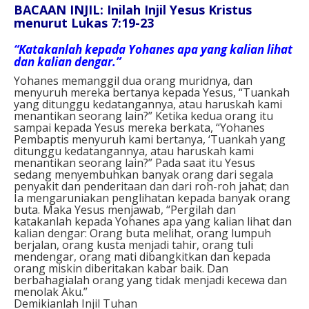
BACAAN INJIL: Inilah Injil Yesus Kristus
menurut Lukas 7:19-23
“Katakanlah kepada Yohanes apa yang kalian lihat
dan kalian dengar.”
Yohanes memanggil dua orang muridnya, dan
menyuruh mereka bertanya kepada Yesus, “Tuankah
yang ditunggu kedatangannya, atau haruskah kami
menantikan seorang lain?” Ketika kedua orang itu
sampai kepada Yesus mereka berkata, “Yohanes
Pembaptis menyuruh kami bertanya, ‘Tuankah yang
ditunggu kedatangannya, atau haruskah kami
menantikan seorang lain?” Pada saat itu Yesus
sedang menyembuhkan banyak orang dari segala
penyakit dan penderitaan dan dari roh-roh jahat; dan
Ia mengaruniakan penglihatan kepada banyak orang
buta. Maka Yesus menjawab, “Pergilah dan
katakanlah kepada Yohanes apa yang kalian lihat dan
kalian dengar: Orang buta melihat, orang lumpuh
berjalan, orang kusta menjadi tahir, orang tuli
mendengar, orang mati dibangkitkan dan kepada
orang miskin diberitakan kabar baik. Dan
berbahagialah orang yang tidak menjadi kecewa dan
menolak Aku.”
Demikianlah Injil Tuhan