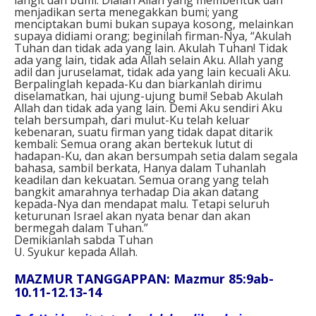
menjadikan serta menegakkan bumi; yang
menciptakan bumi bukan supaya kosong, melainkan
supaya didiami orang; beginilah firman-Nya, “Akulah
Tuhan dan tidak ada yang lain. Akulah Tuhan! Tidak
ada yang lain, tidak ada Allah selain Aku. Allah yang
adil dan juruselamat, tidak ada yang lain kecuali Aku.
Berpalinglah kepada-Ku dan biarkanlah dirimu
diselamatkan, hai ujung-ujung bumi! Sebab Akulah
Allah dan tidak ada yang lain. Demi Aku sendiri Aku
telah bersumpah, dari mulut-Ku telah keluar
kebenaran, suatu firman yang tidak dapat ditarik
kembali: Semua orang akan bertekuk lutut di
hadapan-Ku, dan akan bersumpah setia dalam segala
bahasa, sambil berkata, Hanya dalam Tuhanlah
keadilan dan kekuatan. Semua orang yang telah
bangkit amarahnya terhadap Dia akan datang
kepada-Nya dan mendapat malu. Tetapi seluruh
keturunan Israel akan nyata benar dan akan
bermegah dalam Tuhan.”
Demikianlah sabda Tuhan
U. Syukur kepada Allah.
MAZMUR TANGGAPPAN: Mazmur
85:9ab-
10.11-12.13-14