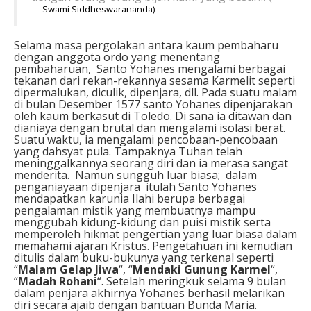
Swami Sid­dheswarananda)
Selama masa pergolakan antara kaum pembaharu
dengan anggota ordo yang menentang
pembaharuan, Santo Yohanes mengalami berbagai
tekanan dari rekan-rekannya sesama Karmelit seperti
dipermalukan, diculik, dipenjara, dll. Pada suatu malam
di bulan Desember 1577 santo Yohanes dipenjarakan
oleh kaum berkasut di Toledo. Di sana ia ditawan dan
dianiaya dengan brutal dan mengalami isolasi berat.
Suatu waktu, ia mengalami pencobaan-pencobaan
yang dahsyat pula. Tampaknya Tuhan telah
meninggalkannya seorang diri dan ia merasa sangat
menderita. Namun sungguh luar biasa; dalam
penganiayaan dipenjara itulah Santo Yohanes
mendapatkan karunia Ilahi berupa berbagai
pengalaman mistik yang membuatnya mampu
menggubah kidung-kidung dan puisi mistik serta
memperoleh hikmat pengertian yang luar biasa dalam
memahami ajaran Kristus. Pengetahuan ini kemudian
ditulis dalam buku-bukunya yang terkenal seperti
“
Malam Gelap Jiwa
“, “
Mendaki Gunung Karmel
“,
“
Madah Rohani
“. Setelah meringkuk selama 9 bulan
dalam penjara akhirnya Yohanes berhasil melarikan
diri secara ajaib dengan bantuan Bunda Maria.