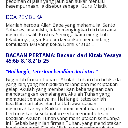
pedoman di jalan yang jauh dan sukar menuju
kesempurnaan. Ia disebut sebagai ‘Guru Mistik’
DOA PEMBUKA:
Marilah berdoa: Allah Bapa yang mahamulia, Santo
Yohanes, imam-Mu, telah mengingkari diri dan amat
mencintai salib Kristus. Semoga kami mengikuti
teladannya, agar Kau perkenankan memandang
kemuliaan-Mu yang kekal. Demi Kristus…
BACAAN PERTAMA: Bacaan dari Kitab Yesaya
45:6b-8.18.21b-25
“Hai langit, teteskan keadilan dari atas.”
Beginilah firman Tuhan, “Akulah Tuhan dan tidak ada
yang lain, yang menjadikan terang dan menciptakan
gelap. Akulah yang memberikan kebahagiaan dan
mendatangkan kemalangan. Akulah Tuhan yang
membuat semuanya ini. Hai langit, teteskanlah
keadilan dari atas, dan baiklah awan-awan
mencurahkannya. Baiklah bumi membuka diri, dan
bertunaskan keselamatan serta menumbuhkan
keadilan. Akulah Tuhan yang menciptakan semuanya
ini.” Sebab beginilah firman Tuhan, yang menciptakan
langit dan bumi. Dialah Allah yang membentuk dan