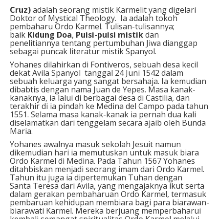
Cruz)
adalah seorang mistik Karmelit yang digelari
Doktor of Mystical Theology. Ia adalah tokoh
pembaharu Ordo Karmel. Tulisan-tulisannya;
baik
Kidung Doa
,
Puisi-puisi mistik
dan
penelitiannya tentang pertumbuhan Jiwa dianggap
sebagai puncak literatur mistik Spanyol.
Yohanes dilahirkan di Fontiveros, sebuah desa kecil
dekat Avila Spanyol tanggal 24 Juni 1542 dalam
sebuah keluarga yang sangat bersahaja. Ia kemudian
dibabtis dengan nama Juan de Yepes. Masa kanak-
kanaknya, ia lalui di berbagai desa di Castilia, dan
terakhir di ia pindah ke Medina del Campo pada tahun
1551. Selama masa kanak-kanak ia pernah dua kali
diselamatkan dari tenggelam secara ajaib oleh Bunda
Maria.
Yohanes awalnya masuk sekolah Jesuit namun
dikemudian hari ia memutuskan untuk masuk biara
Ordo Karmel di Medina. Pada Tahun 1567 Yohanes
ditahbiskan menjadi seorang imam dari Ordo Karmel.
Tahun itu juga ia dipertemukan Tuhan dengan
Santa Teresa dari Avila, yang mengajaknya ikut serta
dalam gerakan pembaharuan Ordo Karmel, termasuk
pembaruan kehidupan membiara bagi para biarawan-
biarawati Karmel. Mereka berjuang memperbaharui
kembali semangat spiritualitas Ordo Karmel melalui