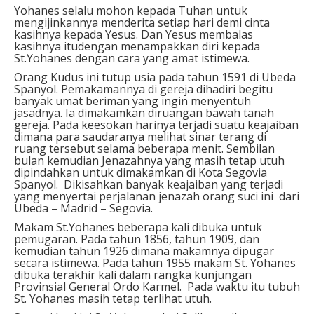
Yohanes selalu mohon kepada Tuhan untuk
mengijinkannya menderita setiap hari demi cinta
kasihnya kepada Yesus. Dan Yesus membalas
kasihnya itudengan menampakkan diri kepada
St.Yohanes dengan cara yang amat istimewa.
Orang Kudus ini tutup usia pada tahun 1591 di Ubeda
Spanyol. Pemakamannya di gereja dihadiri begitu
banyak umat beriman yang ingin menyentuh
jasadnya. Ia dimakamkan diruangan bawah tanah
gereja. Pada keesokan harinya terjadi suatu keajaiban
dimana para saudaranya melihat sinar terang di
ruang tersebut selama beberapa menit. Sembilan
bulan kemudian Jenazahnya yang masih tetap utuh
dipindahkan untuk dimakamkan di Kota Segovia
Spanyol. Dikisahkan banyak keajaiban yang terjadi
yang menyertai perjalanan jenazah orang suci ini dari
Ubeda – Madrid – Segovia.
Makam St.Yohanes beberapa kali dibuka untuk
pemugaran. Pada tahun 1856, tahun 1909, dan
kemudian tahun 1926 dimana makamnya dipugar
secara istimewa. Pada tahun 1955 makam St. Yohanes
dibuka terakhir kali dalam rangka kunjungan
Provinsial General Ordo Karmel. Pada waktu itu tubuh
St. Yohanes masih tetap terlihat utuh.