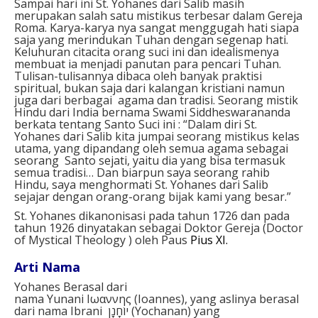
Sampai hari ini St. Yohanes dari Salib masih
merupakan salah satu mistikus terbesar dalam Gereja
Roma. Karya-karya nya sangat menggugah hati siapa
saja yang merindukan Tuhan dengan segenap hati.
Keluhuran cita­cita orang suci ini dan idealismenya
membuat ia menjadi panutan para pencari Tuhan.
Tulisan-tulisannya dibaca oleh banyak praktisi
spiritual, bukan saja dari kalangan kristiani namun
juga dari berbagai agama dan tradisi. Seorang mistik
Hindu dari India bernama Swami Sid­dheswarananda
berkata tentang Santo Suci ini : “Dalam diri St.
Yohanes dari Salib kita jumpai seorang mistikus kelas
utama, yang dipandang oleh semua agama sebagai
seorang Santo sejati, yaitu dia yang bisa termasuk
semua tradisi… Dan biarpun saya seorang rahib
Hindu, saya menghormati St. Yohanes dari Salib
sejajar dengan orang-orang bijak kami yang besar.”
St. Yohanes dikanonisasi pada tahun 1726 dan pada
tahun 1926 dinyatakan sebagai Doktor Gereja (Doctor
of Mystical Theology ) oleh Paus
Pius XI.
Arti Nama
Yohanes Berasal dari
nama
Yunani
Ιωαννης
(
Ioannes),
yang aslinya
berasal
dari
nama Ibrani
יוֹחָנָן
(
Yochanan) yang