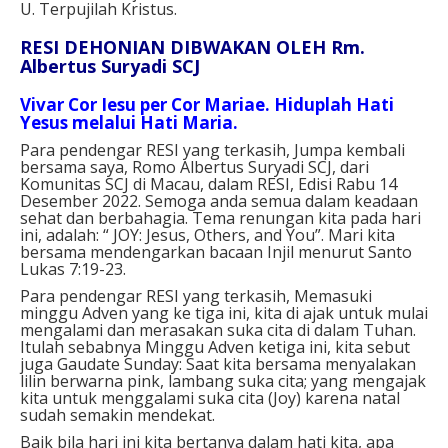
U. Terpujilah Kristus.
RESI DEHONIAN DIBWAKAN OLEH Rm.
Albertus Suryadi SCJ
Vivar Cor Iesu per Cor Mariae. Hiduplah Hati
Yesus melalui Hati Maria.
Para pendengar RESI yang terkasih, Jumpa kembali
bersama saya, Romo Albertus Suryadi SCJ, dari
Komunitas SCJ di Macau, dalam RESI, Edisi Rabu 14
Desember 2022. Semoga anda semua dalam keadaan
sehat dan berbahagia. Tema renungan kita pada hari
ini, adalah: “ JOY: Jesus, Others, and You”. Mari kita
bersama mendengarkan bacaan Injil menurut Santo
Lukas 7:19-23.
Para pendengar RESI yang terkasih, Memasuki
minggu Adven yang ke tiga ini, kita di ajak untuk mulai
mengalami dan merasakan suka cita di dalam Tuhan.
Itulah sebabnya Minggu Adven ketiga ini, kita sebut
juga Gaudate Sunday: Saat kita bersama menyalakan
lilin berwarna pink, lambang suka cita; yang mengajak
kita untuk menggalami suka cita (Joy) karena natal
sudah semakin mendekat.
Baik bila hari ini kita bertanya dalam hati kita, apa