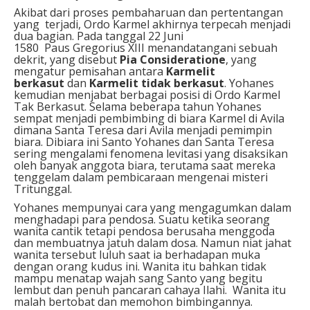
Akibat dari proses pembaharuan dan pertentangan
yang terjadi, Ordo Karmel akhirnya terpecah menjadi
dua bagian. Pada tanggal 22 Juni
1580 Paus Gregorius XIII menandatangani sebuah
dekrit, yang disebut
Pia Consideratione
, yang
mengatur pemisahan antara
Karmelit
berkasut
dan
Karmelit tidak berkasut
. Yohanes
kemudian menjabat berbagai posisi di Ordo Karmel
Tak Berkasut. Selama beberapa tahun Yohanes
sempat menjadi pembimbing di biara Karmel di Avila
dimana Santa Teresa dari Avila menjadi pemimpin
biara. Dibiara ini Santo Yohanes dan Santa Teresa
sering mengalami fenomena levitasi yang disaksikan
oleh banyak anggota biara, terutama saat mereka
tenggelam dalam pembicaraan mengenai misteri
Tritunggal.
Yohanes mempunyai cara yang mengagumkan dalam
menghadapi para pendosa. Suatu ketika seorang
wanita cantik tetapi pendosa berusaha menggoda
dan membuatnya jatuh dalam dosa. Namun niat jahat
wanita tersebut luluh saat ia berhadapan muka
dengan orang kudus ini. Wanita itu bahkan tidak
mampu menatap wajah sang Santo yang begitu
lembut dan penuh pancaran cahaya Ilahi. Wanita itu
malah bertobat dan memohon bimbingannya.