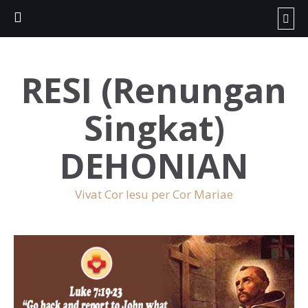
RESI (Renungan
Singkat)
DEHONIAN
Vivat Cor Iesu per Cor Mariae