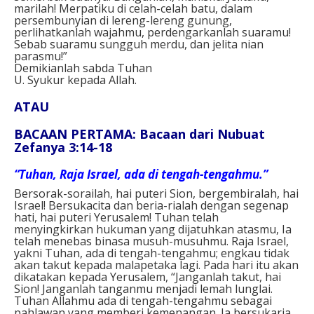
marilah! Merpatiku di celah-celah batu, dalam
persembunyian di lereng-lereng gunung,
perlihatkanlah wajahmu, perdengarkanlah suaramu!
Sebab suaramu sungguh merdu, dan jelita nian
parasmu!”
Demikianlah sabda Tuhan
U. Syukur kepada Allah.
ATAU
BACAAN PERTAMA: Bacaan dari Nubuat
Zefanya 3:14-18
“Tuhan, Raja Israel, ada di tengah-tengahmu.”
Bersorak-sorailah, hai puteri Sion, bergembiralah, hai
Israel! Bersukacita dan beria-rialah dengan segenap
hati, hai puteri Yerusalem! Tuhan telah
menyingkirkan hukuman yang dijatuhkan atasmu, Ia
telah menebas binasa musuh-musuhmu. Raja Israel,
yakni Tuhan, ada di tengah-tengahmu; engkau tidak
akan takut kepada malapetaka lagi. Pada hari itu akan
dikatakan kepada Yerusalem, “Janganlah takut, hai
Sion! Janganlah tanganmu menjadi lemah lunglai.
Tuhan Allahmu ada di tengah-tengahmu sebagai
pahlawan yang memberi kemenangan. Ia bersukaria