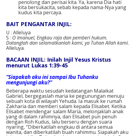
penolong dan perisai kita. Ya, karena Dia hati
kita bersukacita, sebab kepada nama-Nya yang
kudus kita percaya.
BAIT PENGANTAR INJIL:
U : Alleluya
S :
O Imanuel, Engkau raja dan pemberi hukum.
Datanglah dan selamatkanlah kami, ya Tuhan Allah kami.
Alleluya.
BACAAN INJIL: Inilah Injil Yesus Kristus
menurut Lukas 1:39-45
“Siapakah aku ini sampai Ibu Tuhanku
mengunjungi aku?”
Beberapa waktu sesudah kedatangan Malaikat
Gabriel, bergegaslah maria ke pegunungan menuju
sebuah kota di wilayah Yehuda. Ia masuk ke rumah
Zakharia dan memberi salam kepada Elisabet. Ketika
Elisabet mendengar salam Maria, melonjaklah anak
yang di dalam rahimnya, dan Elisabet pun penuh
dengan Roh Kudus, lalu berseru dengan suara
nyaring, “Diberkatilah engkau di antara semua
wanita, dan diberkatilah buah rahimmu. Siapakah aku