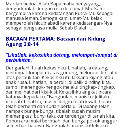
Marilah bedoa:
Allah Bapa maha penyayang,
dengarkanlah dengan rela doa umat-Mu.
Kami
bergembira karena kedatangan Putra-Mu
sebagai
manusia lemah.
Semoga kami umat-Mu
kelak
memperoleh hidup abadi
karena kedatangan-Nya
sebagai penguasa mulia.
Sebab Dialah ….
BACAAN PERTAMA: Bacaan dari Kidung
Agung 2:8-14
“Lihatlah, kekasihku datang, melompat-lompat di
perbukitan.”
Dengarlah! Itulah kekasihku! Lihatlah, ia datang,
melompat-lompat di atas gunung, meloncat-loncat di
atas perbukitan. Kekasihku itu laksana kijang atau
anak rusa. Lihatlah, ia berdiri di balik dinding kita,
sambil menengok-nengok melalui tingkap-tingkap,
dan melihat dari kisi-kisi. Kekasihku angkat bicara,
katanya kepadaku, “Bangunlah, manisku! Jelitaku,
marilah! Lihatlah, musim dingin telah lewat, hujan
telah berhenti dan sudah berlalu. Di ladang telah
nampak bunga-bunga, tibalah sudah musim
memangkas; bunyi tekukur terdengar di tanah kita.
Pohon ara mulai berbuah, dan bunga pokok anggur
semerbak baunya. Bangunlah, manisku! Jelitaku,