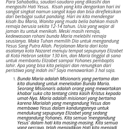
P
ara Sahabatku, saudari-saudara yang dik
a
sihi dan
mengasihi
H
ati Yesus.
Kisah yang kita dengarkan hari ini
sangat singkat namun sangat kaya dan bisa direfleksikan
dari berbagai sudut pandang. Hari ini kita mendengar
kisah Ibu Maria, Wanita yang muda belia bahkan masih
remaja berusia sekita 12-14 tahun. Usia yang wajar di
jaman itu untuk menikah. Meski masih remaja,
kedewasaan rohani bunda Maria melebihi remaja
seusianya. Maka Tuhan memilih Dia untuk mengandung
Yesus Sang Putra Allah. Perjalanan Maria dari kota
asalanya kota Nazaret menuju tempat sepupunya Elizabet
di Kota Hebron sekitar 130 km, dan Maria tinggal di sana
untuk membantu Elizabet sampai Yohanes pembaptis
lahir. Apa yang bisa kita pelajari dan renungkan dari
peristiwa yang indah ini? Saya menawarkan 3 hal saja.
Bunda Maria adalah Misionaris yang pertama dan
kita diundang untuk meneladan Bunda Maria.
Seorang Misionaris adalah orang yang mewartakan
khabar suka cita tentang cinta kasih Kristus kepada
umat-Nya. Maria adalah misionari yang bertama
karena Marialah yang mengandung Yesus dan
membawa Yesus dalam kandungannya untuk
mendukung sepupunya Elizabet yang sedang
mengandung Yohanes. Kita semua ‘mengandung
Yesus’ dalam hati kita masing-masing. Kita semua
yang percaya, telah menjadikan Hati kita menjadi