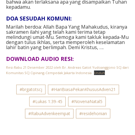
bahwa akan terlaksana
apa yang disampaikan Tuhan
kepadamu.
DOA SESUDAH KOMUNI:
Marilah berdoa:
Allah Bapa Yang Mahakudus,
kiranya
sakramen ilahi yang telah kami terima
tetap
melindungi umat-Mu.
Semoga kami takluk kepada-Mu
dengan tulus ikhlas,
serta memperoleh keselamatan
lahir batin yang berlimpah.
Demi Kristus, ….
DOWNLOAD AUDIO RESI:
Resi-Rabu 21 Desember 2022 oleh Br. Andreas Gatot Yudoanggono SCJ dari
Komunitas SCJ Cipinang-Cempedak Jakarta Indonesia
Unduh
#brgatotscj
#HariBiasaPekanKhususAdven21
#Lukas 1:39-45
#NovenaNatal5
#RabuAdvenkeempat
#residehonian