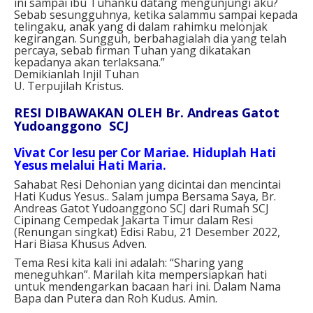
ini sampai ibu Tuhanku datang mengunjungi aku?
Sebab sesungguhnya, ketika salammu sampai kepada
telingaku, anak yang di dalam rahimku melonjak
kegirangan. Sungguh, berbahagialah dia yang telah
percaya, sebab firman Tuhan yang dikatakan
kepadanya akan terlaksana.”
Demikianlah Injil Tuhan
U. Terpujilah Kristus.
RESI DIBAWAKAN OLEH Br. Andreas Gatot
Yudoanggono SCJ
Vivat Cor Iesu per Cor Mariae. Hiduplah Hati
Yesus melalui Hati Maria.
Sahabat Resi Dehonian yang dicintai dan mencintai
Hati Kudus Yesus.. Salam jumpa Bersama Saya, Br.
Andreas Gatot Yudoanggono SCJ dari Rumah SCJ
Cipinang Cempedak Jakarta Timur dalam Resi
(Renungan singkat) Edisi Rabu, 21 Desember 2022,
Hari Biasa Khusus Adven.
Tema Resi kita kali ini adalah: “Sharing yang
meneguhkan”. Marilah kita mempersiapkan hati
untuk mendengarkan bacaan hari ini. Dalam Nama
Bapa dan Putera dan Roh Kudus. Amin.