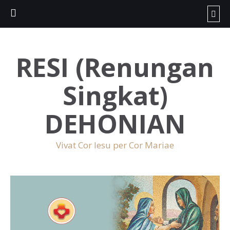
RESI (Renungan
Singkat)
DEHONIAN
Vivat Cor Iesu per Cor Mariae