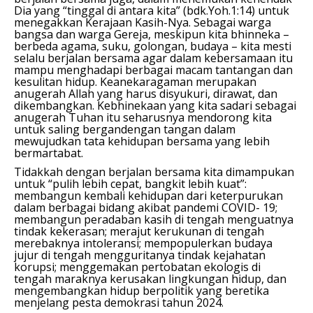
Dia yang “tinggal di antara kita” (bdk.Yoh.1:14) untuk
menegakkan Kerajaan Kasih-Nya. Sebagai warga
bangsa dan warga Gereja, meskipun kita bhinneka –
berbeda agama, suku, golongan, budaya – kita mesti
selalu berjalan bersama agar dalam kebersamaan itu
mampu menghadapi berbagai macam tantangan dan
kesulitan hidup. Keanekaragaman merupakan
anugerah Allah yang harus disyukuri, dirawat, dan
dikembangkan. Kebhinekaan yang kita sadari sebagai
anugerah Tuhan itu seharusnya mendorong kita
untuk saling bergandengan tangan dalam
mewujudkan tata kehidupan bersama yang lebih
bermartabat.
Tidakkah dengan berjalan bersama kita dimampukan
untuk “pulih lebih cepat, bangkit lebih kuat”:
membangun kembali kehidupan dari keterpurukan
dalam berbagai bidang akibat pandemi COVID- 19;
membangun peradaban kasih di tengah menguatnya
tindak kekerasan; merajut kerukunan di tengah
merebaknya intoleransi; mempopulerkan budaya
jujur di tengah mengguritanya tindak kejahatan
korupsi; menggemakan pertobatan ekologis di
tengah maraknya kerusakan lingkungan hidup, dan
mengembangkan hidup berpolitik yang beretika
menjelang pesta demokrasi tahun 2024.