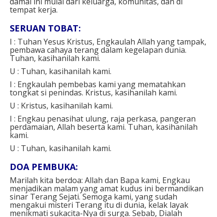
damai ini mulai dari keluarga, komunitas, dan di
tempat kerja.
SERUAN TOBAT:
I : Tuhan Yesus Kristus, Engkaulah Allah yang tampak,
pembawa cahaya terang dalam kegelapan dunia.
Tuhan, kasihanilah kami.
U :
Tuhan, kasihanilah kami.
I : Engkaulah pembebas kami yang mematahkan
tongkat si penindas.
Kristus, kasihanilah kami.
U :
Kristus, kasihanilah kami.
I : Engkau penasihat ulung, raja perkasa, pangeran
perdamaian, Allah beserta kami.
Tuhan, kasihanilah
kami.
U :
Tuhan, kasihanilah kami.
DOA PEMBUKA:
Marilah kita berdoa:
Allah dan Bapa kami,
Engkau
menjadikan malam yang amat kudus ini bermandikan
sinar Terang Sejati. Semoga kami, yang sudah
mengakui misteri Terang itu di dunia, kelak layak
menikmati sukacita-Nya di surga. Sebab, Dialah