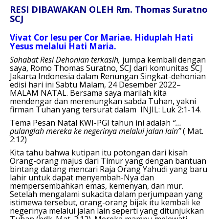
RESI DIBAWAKAN OLEH Rm. Thomas Suratno
SCJ
Vivat Cor Iesu per Cor Mariae. Hiduplah Hati
Yesus melalui Hati Maria.
Sahabat Resi Dehonian terkasih,
jumpa kembali dengan
saya, Romo Thomas Suratno, SCJ dari komunitas SCJ
Jakarta Indonesia dalam Renungan Singkat-dehonian
edisi hari ini Sabtu Malam, 24 Desember 2022–
MALAM NATAL. Bersama saya marilah kita
mendengar dan merenungkan sabda Tuhan, yakni
firman Tuhan yang tersurat dalam INJIL: Luk 2:1-14.
Tema Pesan Natal KWI-PGI tahun ini adalah
“…
pulanglah mereka ke negerinya melalui jalan lain”
( Mat.
2:12)
Kita tahu bahwa kutipan itu potongan dari kisah
Orang-orang majus dari Timur yang dengan bantuan
bintang datang mencari Raja Orang Yahudi yang baru
lahir untuk dapat menyembah-Nya dan
mempersembahkan emas, kemenyan, dan mur.
Setelah mengalami sukacita dalam perjumpaan yang
istimewa tersebut, orang-orang bijak itu kembali ke
negerinya melalui jalan lain seperti yang ditunjukkan
Tuhan (bdk. Mat. 2:12). Mereka mampu melewati