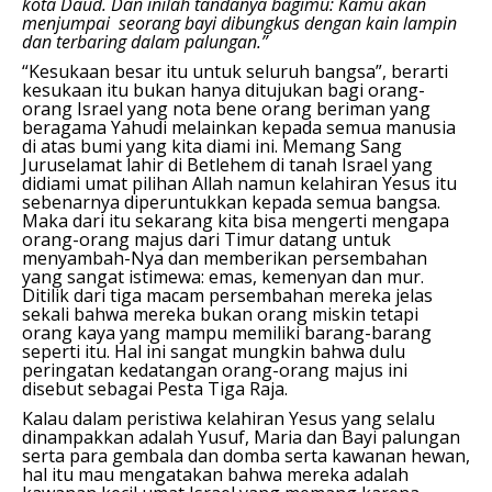
kota Daud. Dan inilah tandanya bagimu: Kamu akan
menjumpai seorang bayi dibungkus dengan kain lampin
dan terbaring dalam palungan.”
“Kesukaan besar itu untuk seluruh bangsa”, berarti
kesukaan itu bukan hanya ditujukan bagi orang-
orang Israel yang nota bene orang beriman yang
beragama Yahudi melainkan kepada semua manusia
di atas bumi yang kita diami ini. Memang Sang
Juruselamat lahir di Betlehem di tanah Israel yang
didiami umat pilihan Allah namun kelahiran Yesus itu
sebenarnya diperuntukkan kepada semua bangsa.
Maka dari itu sekarang kita bisa mengerti mengapa
orang-orang majus dari Timur datang untuk
menyambah-Nya dan memberikan persembahan
yang sangat istimewa: emas, kemenyan dan mur.
Ditilik dari tiga macam persembahan mereka jelas
sekali bahwa mereka bukan orang miskin tetapi
orang kaya yang mampu memiliki barang-barang
seperti itu. Hal ini sangat mungkin bahwa dulu
peringatan kedatangan orang-orang majus ini
disebut sebagai Pesta Tiga Raja.
Kalau dalam peristiwa kelahiran Yesus yang selalu
dinampakkan adalah Yusuf, Maria dan Bayi palungan
serta para gembala dan domba serta kawanan hewan,
hal itu mau mengatakan bahwa mereka adalah