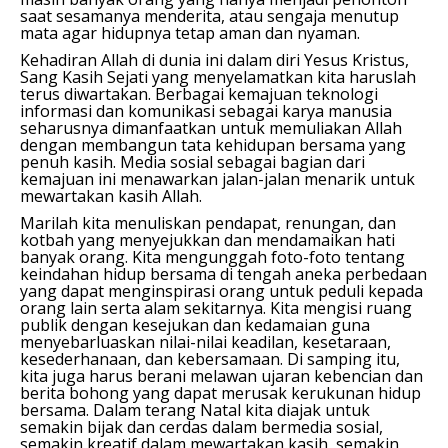
saat sesamanya menderita, atau sengaja menutup
mata agar hidupnya tetap aman dan nyaman.
Kehadiran Allah di dunia ini dalam diri Yesus Kristus,
Sang Kasih Sejati yang menyelamatkan kita haruslah
terus diwartakan. Berbagai kemajuan teknologi
informasi dan komunikasi sebagai karya manusia
seharusnya dimanfaatkan untuk memuliakan Allah
dengan membangun tata kehidupan bersama yang
penuh kasih. Media sosial sebagai bagian dari
kemajuan ini menawarkan jalan-jalan menarik untuk
mewartakan kasih Allah.
Marilah kita menuliskan pendapat, renungan, dan
kotbah yang menyejukkan dan mendamaikan hati
banyak orang. Kita mengunggah foto-foto tentang
keindahan hidup bersama di tengah aneka perbedaan
yang dapat menginspirasi orang untuk peduli kepada
orang lain serta alam sekitarnya. Kita mengisi ruang
publik dengan kesejukan dan kedamaian guna
menyebarluaskan nilai-nilai keadilan, kesetaraan,
kesederhanaan, dan kebersamaan. Di samping itu,
kita juga harus berani melawan ujaran kebencian dan
berita bohong yang dapat merusak kerukunan hidup
bersama. Dalam terang Natal kita diajak untuk
semakin bijak dan cerdas dalam bermedia sosial,
semakin kreatif dalam mewartakan kasih, semakin