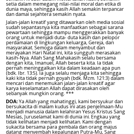
setia dalam memegang nilai-nilai moral dan etika di
dunia maya, sehingga kasih Allah semakin terpancar
dan damai sejahtera semakin nyata.
Jalan-jalan kreatif yang ditawarkan oleh media sosial
sudah sepantasnya kita manfaatkan sebagai sarana
pewartaan sehingga mampu menggerakkan banyak
orang untuk menjadi duta- duta kasih dan pelopor
perdamaian di lingkungan keluarga, Gereja, dan
masyarakat. Semoga dalam menyambut dan
merayakan Hari Natal ini, kita sungguh merasakan
kasih-Nya. Allah Sang Mahakasih selalu bersama
dengan kita, Imanuel, Allah beserta kita. Ia tidak
pernah meninggalkan kita dalam keadaan apa pun
(bdk. Ibr. 13:5). Ia juga selalu menjaga kita sehingga
kaki kita tidak pernah goyah (bdk. Mzm. 121:3) dalam
mencari dan menemukan jalan-jalan kreatif agar
karya keselamatan Allah dapat dirasakan oleh
sebanyak mungkin orang. ***
DOA:
Ya Allah yang mahatinggi, kami bersyukur dan
bersukacita di malam kudus ini atas penjelmaan-Mu
menjadi manusia dalam kelahiran Yesus Kristus Sang
Mesias, Juruselamat kami di dunia ini. Engkau yang
tidak kelihatan menjadi kelihatan. Kami dengan
sukacita bersama para gembala dan orang majus
datang menyembah kepalungan Putra-Mu, Sang