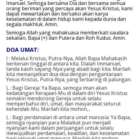
Imanuel. Semoga bersama Dia dan bersama semua
orang beriman yang percaya akan Yesus Kristus, kami
dapat mewartakan dan bersaksi akan karya
keselamatan di dalam hidup kami kepada dunia dan
segala makhluk. Amin.
Semoga Allah yang mahakuasa memberkati saudara
sekalian, Bapa (+) dan Putera dan Roh Kudus. Amin.
DOA UMAT:
I : Melalui Kristus, Putra-Nya, Allah Bapa Mahakasih
berkenan tinggal di antara kita. Dialah Immanuel,
tanda kasih sayang-Nya yang abadi bagi kita. Marilah
kita memanjatkan doa-doa dengan pengantaraan
Yesus Kristus, Putra-Nya, yang terbaring di palungan.
L : Bagi Gereja:
Ya Bapa, semoga iman akan
kedatangan Kerajaan-Mu di dalam diri Yesus Kristus
semakin mendorong Gereja untuk selalu
memperbahui diri, umat, dan masyarakat seturut
kehendak-Mu. Marilah kita mohon,..
L : Bagi perdamaian di antara umat manusia:
Ya Bapa,
semoga nyanyian para Malaikat pun menjadi
nyanyian kami dalam perjuangan untuk selalu
mewujudkan perdamaian, keadilan, dan keselamatan
bagi seluruh umat manusia.
Marilah kita mohon,..