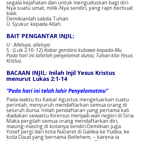
segala kejahatan dan untuk menguduskan bagi diri-
Nya suatu umat, milik-Nya sendiri, yang rajin berbuat
baik.
Demikianlah sabda Tuhan
U. Syukur kepada Allah.
BAIT PENGANTAR INJIL:
U :
Alleluya, alleluya
S : (Luk 2:10-12)
Kabar gembira kubawa kepada-Mu.
Pada hari ini lahirlah penyelamat dunia, Tuhan kita Yesus
Kristus.
BACAAN INJIL: Inilah Injil Yesus Kristus
menurut Lukas 2:1-14
“Pada hari ini telah lahir Penyelamatmu”
Pada waktu itu Kaisar Agustus mengeluarkan suatu
perintah, menyuruh mendaftarkan semua orang di
seluruh dunia. Inilah pendaftaran yang pertama kali
diadakan sewaktu Kirenius menjadi wali negeri di Siria.
Maka pergilah semua orang mendaftarkan diri,
masing-masing di kotanya sendiri.Demikian juga
Yosef pergi dari kota Nazaret di Galilea ke Yudea, ke
kota Daud yang bernama Betlehem, – karena ia