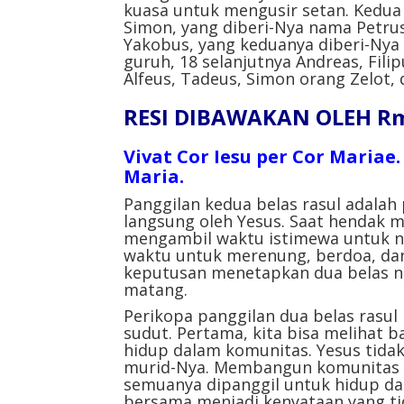
kuasa untuk mengusir setan. Kedua 
Simon, yang diberi-Nya nama Petru
Yakobus, yang keduanya diberi-Nya
guruh, 18 selanjutnya Andreas, Fil
Alfeus, Tadeus, Simon orang Zelot, 
RESI DIBAWAKAN OLEH Rm
Vivat Cor Iesu per Cor Mariae
Maria.
Panggilan kedua belas rasul adalah 
langsung oleh Yesus. Saat hendak m
mengambil waktu istimewa untuk na
waktu untuk merenung, berdoa, da
keputusan menetapkan dua belas n
matang.
Perikopa panggilan dua belas rasul
sudut. Pertama, kita bisa melihat
hidup dalam komunitas. Yesus tidak
murid-Nya. Membangun komunitas a
semuanya dipanggil untuk hidup d
bersama menjadi kenyataan yang ti