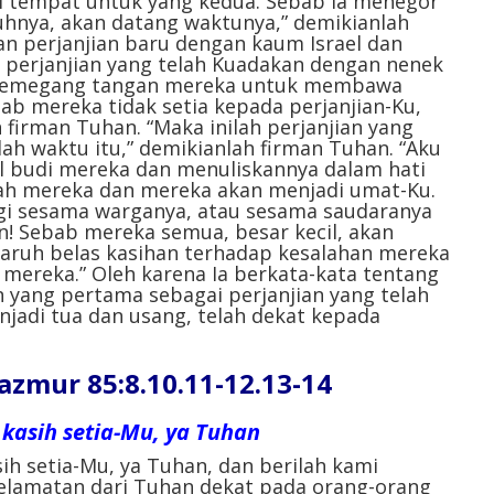
agi tempat untuk yang kedua. Sebab Ia menegor
uhnya, akan datang waktunya,” demikianlah
n perjanjian baru dengan kaum Israel dan
perjanjian yang telah Kuadakan dengan nenek
memegang tangan mereka untuk membawa
ab mereka tidak setia kepada perjanjian-Ku,
firman Tuhan. “Maka inilah perjanjian yang
h waktu itu,” demikianlah firman Tuhan. “Aku
 budi mereka dan menuliskannya dalam hati
ah mereka dan mereka akan menjadi umat-Ku.
gi sesama warganya, atau sesama saudaranya
! Sebab mereka semua, besar kecil, akan
aruh belas kasihan terhadap kesalahan mereka
 mereka.” Oleh karena Ia berkata-kata tentang
n yang pertama sebagai perjanjian yang telah
njadi tua dan usang, telah dekat kepada
ur 85:8.10.11-12.13-14
kasih setia-Mu, ya Tuhan
ih setia-Mu, ya Tuhan, dan berilah kami
elamatan dari Tuhan dekat pada orang-orang