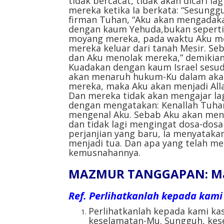
tidak bercacat, tidak akan dicari l
mereka ketika Ia berkata: “Sesungg
firman Tuhan, “Aku akan mengadaka
dengan kaum Yehuda,bukan seperti 
moyang mereka, pada waktu Aku 
mereka keluar dari tanah Mesir. Seb
dan Aku menolak mereka,” demikian 
Kuadakan dengan kaum Israel sesuda
akan menaruh hukum-Ku dalam akal
mereka, maka Aku akan menjadi All
Dan mereka tidak akan mengajar la
dengan mengatakan: Kenallah Tuhan
mengenal Aku. Sebab Aku akan men
dan tidak lagi mengingat dosa-dosa
perjanjian yang baru, Ia menyataka
menjadi tua. Dan apa yang telah me
kemusnahannya.
MAZMUR TANGGAPAN: Mazm
Ref.
Perlihatkanlah kepada kami 
Perlihatkanlah kepada kami kas
keselamatan-Mu. Sungguh, kes