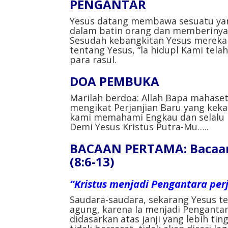
PENGANTAR⁣
Yesus datang membawa sesuatu yan
dalam batin orang dan memberinya h
Sesudah kebangkitan Yesus mereka 
tentang Yesus, “la hidupl Kami tela
para rasul.⁣
DOA PEMBUKA⁣
Marilah berdoa:⁣ Allah Bapa mahaset
mengikat Perjanjian Baru yang kek
kami memahami Engkau dan selalu b
Demi Yesus Kristus Putra-Mu…..⁣
BACAAN PERTAMA: Bacaan 
(8:6-13)
“Kristus menjadi Pengantara perj
Saudara-saudara, sekarang Yesus t
agung, karena Ia menjadi Pengantara
didasarkan atas janji yang lebih tin