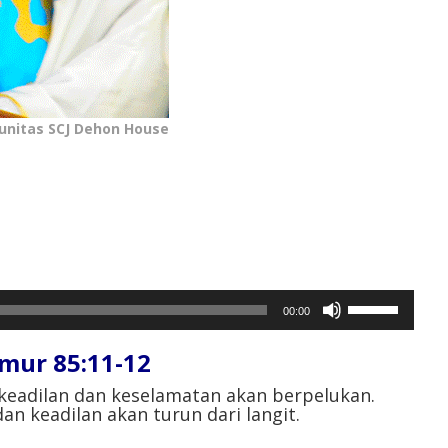
unitas SCJ Dehon House
Gunakan
00:00
Anak
Panah
ur 85:11-12⁣
Atas/Bawah
untuk
keadilan dan keselamatan akan berpelukan.
n keadilan akan turun dari langit.⁣
menaikkan
atau