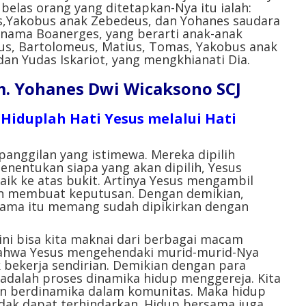
belas orang yang ditetapkan-Nya itu ialah:
s,Yakobus anak Zebedeus, dan Yohanes saudara
 nama Boanerges, yang berarti anak-anak
ipus, Bartolomeus, Matius, Tomas, Yakobus anak
dan Yudas Iskariot, yang mengkhianati Dia.
. Yohanes Dwi Wicaksono SCJ
.
Hiduplah Hati Yesus melalui Hati
panggilan yang istimewa. Mereka dipilih
enentukan siapa yang akan dipilih, Yesus
ik ke atas bukit. Artinya Yesus mengambil
n membuat keputusan. Dengan demikian,
ama itu memang sudah dipikirkan dengan
 ini bisa kita maknai dari berbagai macam
 bahwa Yesus mengehendaki murid-murid-Nya
 bekerja sendirian. Demikian dengan para
dalah proses dinamika hidup menggereja. Kita
an berdinamika dalam komunitas. Maka hidup
dak dapat terhindarkan. Hidup bersama juga