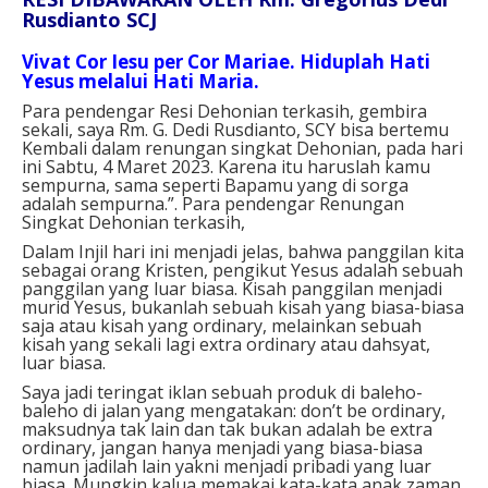
Rusdianto SCJ
Vivat Cor Iesu per Cor Mariae. Hiduplah Hati
Yesus melalui Hati Maria.
Para pendengar Resi Dehonian terkasih, gembira
sekali, saya Rm. G. Dedi Rusdianto, SCY bisa bertemu
Kembali dalam renungan singkat Dehonian, pada hari
ini Sabtu, 4 Maret 2023. Karena itu haruslah kamu
sempurna, sama seperti Bapamu yang di sorga
adalah sempurna.”. Para pendengar Renungan
Singkat Dehonian terkasih,
Dalam Injil hari ini menjadi jelas, bahwa panggilan kita
sebagai orang Kristen, pengikut Yesus adalah sebuah
panggilan yang luar biasa. Kisah panggilan menjadi
murid Yesus, bukanlah sebuah kisah yang biasa-biasa
saja atau kisah yang ordinary, melainkan sebuah
kisah yang sekali lagi extra ordinary atau dahsyat,
luar biasa.
Saya jadi teringat iklan sebuah produk di baleho-
baleho di jalan yang mengatakan: don’t be ordinary,
maksudnya tak lain dan tak bukan adalah be extra
ordinary, jangan hanya menjadi yang biasa-biasa
namun jadilah lain yakni menjadi pribadi yang luar
biasa. Mungkin kalua memakai kata-kata anak zaman