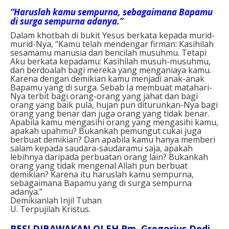
“Haruslah kamu sempurna, sebagaimana Bapamu
di surga sempurna adanya.”
Dalam khotbah di bukit Yesus berkata kepada murid-
murid-Nya, “Kamu telah mendengar firman: Kasihilah
sesamamu manusia dan bencilah musuhmu. Tetapi
Aku berkata kepadamu: Kasihilah musuh-musuhmu,
dan berdoalah bagi mereka yang menganiaya kamu.
Karena dengan demikian kamu menjadi anak-anak
Bapamu yang di surga. Sebab Ia membuat matahari-
Nya terbit bagi orang-orang yang jahat dan bagi
orang yang baik pula, hujan pun diturunkan-Nya bagi
orang yang benar dan juga orang yang tidak benar.
Apabila kamu mengasihi orang yang mengasihi kamu,
apakah upahmu? Bukankah pemungut cukai juga
berbuat demikian? Dan apabila kamu hanya memberi
salam kepada saudara-saudaramu saja, apakah
lebihnya daripada perbuatan orang lain? Bukankah
orang yang tidak mengenal Allah pun berbuat
demikian? Karena itu haruslah kamu sempurna,
sebagaimana Bapamu yang di surga sempurna
adanya.”
Demikianlah Injil Tuhan
U. Terpujilah Kristus.
RESI DIBAWAKAN OLEH Rm. Gregorius Dedi