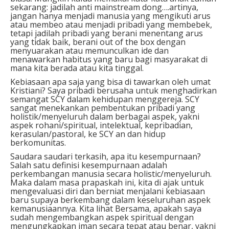
sekarang: jadilah anti mainstream dong….artinya,
jangan hanya menjadi manusia yang mengikuti arus
atau membeo atau menjadi pribadi yang membebek,
tetapi jadilah pribadi yang berani menentang arus
yang tidak baik, berani out of the box dengan
menyuarakan atau memunculkan ide dan
menawarkan habitus yang baru bagi masyarakat di
mana kita berada atau kita tinggal.
Kebiasaan apa saja yang bisa di tawarkan oleh umat
Kristiani? Saya pribadi berusaha untuk menghadirkan
semangat SCY dalam kehidupan menggereja. SCY
sangat menekankan pembentukan pribadi yang
holistik/menyeluruh dalam berbagai aspek, yakni
aspek rohani/spiritual, intelektual, kepribadian,
kerasulan/pastoral, ke SCY an dan hidup
berkomunitas.
Saudara saudari terkasih, apa itu kesempurnaan?
Salah satu definisi kesempurnaan adalah
perkembangan manusia secara holistic/menyeluruh.
Maka dalam masa prapaskah ini, kita di ajak untuk
mengevaluasi diri dan berniat menjalani kebiasaan
baru supaya berkembang dalam keseluruhan aspek
kemanusiaannya. Kita lihat Bersama, apakah saya
sudah mengembangkan aspek spiritual dengan
mengungkapkan iman secara tepat atau benar, yakni