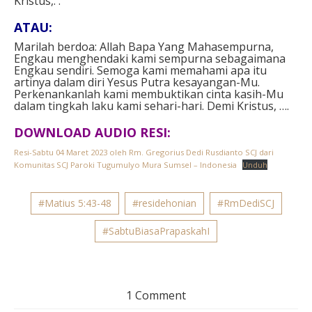
Kristus,. .
ATAU:
Marilah berdoa: Allah Bapa Yang Mahasempurna,
Engkau menghendaki kami sempurna sebagaimana
Engkau sendiri. Semoga kami memahami apa itu
artinya dalam diri Yesus Putra kesayangan-Mu.
Perkenankanlah kami membuktikan cinta kasih-Mu
dalam tingkah laku kami sehari-hari. Demi Kristus, ….
DOWNLOAD AUDIO RESI:
Resi-Sabtu 04 Maret 2023 oleh Rm. Gregorius Dedi Rusdianto SCJ dari
Komunitas SCJ Paroki Tugumulyo Mura Sumsel – Indonesia
Unduh
#Matius 5:43-48
#residehonian
#RmDediSCJ
#SabtuBiasaPrapaskahI
1 Comment