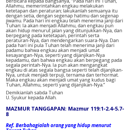
berbicara kepada bangsanya, “Pada hari ini Tuhan,
Allahmu, memerintahkan engkau melakukan
ketetapan dan peraturan; lakukanlah semuanya itu
dengan setia, dengan segenap hatimu dan segenap
jiwamu. Pada hari ini engkau telah menerima janji dari
Tuhan: Ia akan menjadi Allahmu, dan engkau pun
akan hidup menurut jalan yang ditunjukkan-Nya, dan
berpegang pada ketetapan, perintah serta
peraturan-Nya, dan mendengarkan suara-Nya. Dan
pada hari ini pula Tuhan telah menerima janji dari
padamu bahwa engkau akan menjadi umat
kesayangan-Nya, seperti yang dijanjikan-Nya
kepadamu, dan bahwa engkau akan berpegang pada
segala perintah-Nya. Ia pun akan mengangkat
engkau di atas segala bangsa seperti telah dijanjikan-
Nya, untuk menjadi terpuji, ternama dan terhormat.
Maka engkau akan menjadi umat yang kudus bagi
Tuhan, Allahmu, seperti yang dijanjikan-Nya.”
Demikianlah sabda Tuhan
U. Syukur kepada Allah.
MAZMUR TANGGAPAN: Mazmur 119:1-2.4-5.7-
8
Ref.
Berbahagialah orang yang hidup menurut