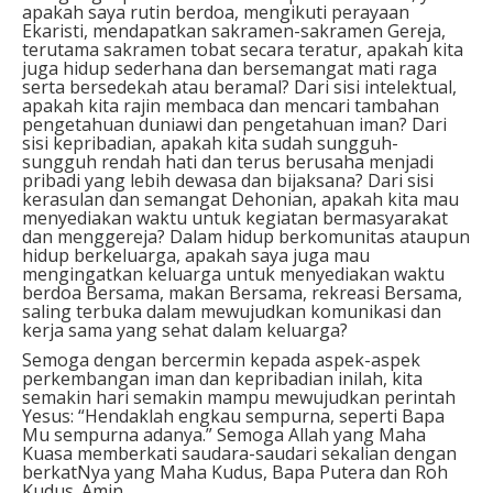
apakah saya rutin berdoa, mengikuti perayaan
Ekaristi, mendapatkan sakramen-sakramen Gereja,
terutama sakramen tobat secara teratur, apakah kita
juga hidup sederhana dan bersemangat mati raga
serta bersedekah atau beramal? Dari sisi intelektual,
apakah kita rajin membaca dan mencari tambahan
pengetahuan duniawi dan pengetahuan iman? Dari
sisi kepribadian, apakah kita sudah sungguh-
sungguh rendah hati dan terus berusaha menjadi
pribadi yang lebih dewasa dan bijaksana? Dari sisi
kerasulan dan semangat Dehonian, apakah kita mau
menyediakan waktu untuk kegiatan bermasyarakat
dan menggereja? Dalam hidup berkomunitas ataupun
hidup berkeluarga, apakah saya juga mau
mengingatkan keluarga untuk menyediakan waktu
berdoa Bersama, makan Bersama, rekreasi Bersama,
saling terbuka dalam mewujudkan komunikasi dan
kerja sama yang sehat dalam keluarga?
Semoga dengan bercermin kepada aspek-aspek
perkembangan iman dan kepribadian inilah, kita
semakin hari semakin mampu mewujudkan perintah
Yesus: “Hendaklah engkau sempurna, seperti Bapa
Mu sempurna adanya.” Semoga Allah yang Maha
Kuasa memberkati saudara-saudari sekalian dengan
berkatNya yang Maha Kudus, Bapa Putera dan Roh
Kudus. Amin.