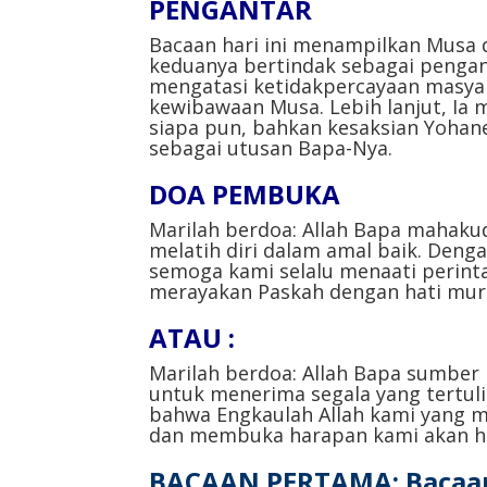
PENGANTAR
⁣⁣Bacaan hari ini menampilkan Musa 
keduanya bertindak sebagai penga
mengatasi ketidakpercayaan masyar
kewibawaan Musa. Lebih lanjut, Ia
siapa pun, bahkan kesaksian Yohan
sebagai utusan Bapa-Nya.⁣⁣⁣⁣
DOA PEMBUKA⁣⁣
Marilah berdoa: Allah Bapa mahaku
melatih diri dalam amal baik. Den
semoga kami selalu menaati perinta
merayakan Paskah dengan hati murni.
ATAU :⁣⁣
Marilah berdoa: Allah Bapa sumber 
untuk menerima segala yang tertuli
bahwa Engkaulah Allah kami yang 
dan membuka harapan kami akan hidu
BACAAN PERTAMA: Bacaan 