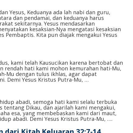
menurunkan
volume.
dan Yesus, Keduanya ada lah nabi dan guru,
ntara dan pendamai, dan keduanya harus
akat sekitarnya. Yesus mendasarkan
 menyatakan kesaksian-Nya mengatasi kesaksian
es Pembaptis. Kita pun diajak mengakui Yesus
dus, kami telah Kausucikan karena bertobat dan
gan rendah hati kami mohon kemurahan hati-Mu,
h-Mu dengan tulus ikhlas, agar dapat
 Demi Yesus Kristus Putra-Mu, …⁣⁣⁣⁣
hidup abadi, semoga hati kami selalu terbuka
s tentang Dikau, dan ajarilah kami mengakui,
maha esa, yang membebaskan kami dari maut,
p abadi. Demi Yesus Kristus Putra-Mu, ….⁣⁣
dari Kitab Keluaran 32:7-14