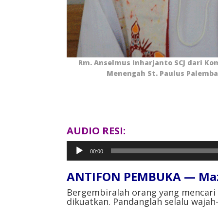
Rm. Anselmus Inharjanto SCJ dari Ko
Menengah St. Paulus Palemba
AUDIO RESI:
Pemutar
00:00
Audio
ANTIFON PEMBUKA — Mazm
Bergembiralah orang yang mencari
dikuatkan. Pandanglah selalu wajah-Nya