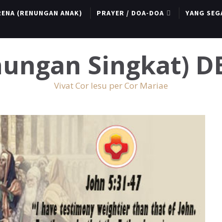
RENA (RENUNGAN ANAK)
PRAYER / DOA-DOA
YANG SEG
enungan Singkat) 
Vivat Cor Iesu per Cor Mariae