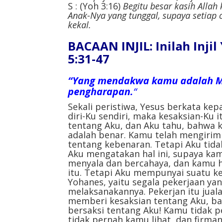
S : (Yoh 3:16)
Begitu besar kasih Allah
Anak-Nya yang tunggal, supaya setiap 
kekal.
BACAAN INJIL: Inilah Inji
5:31-47
“Yang mendakwa kamu adalah M
pengharapan.
“
Sekali peristiwa, Yesus berkata kep
diri-Ku sendiri, maka kesaksian-Ku i
tentang Aku, dan Aku tahu, bahwa 
adalah benar. Kamu telah mengirim 
tentang kebenaran. Tetapi Aku tid
Aku mengatakan hal ini, supaya kam
menyala dan bercahaya, dan kamu h
itu. Tetapi Aku mempunyai suatu ke
Yohanes, yaitu segala pekerjaan y
melaksanakannya. Pekerjan itu jual
memberi kesaksian tentang Aku, b
bersaksi tentang Aku! Kamu tidak 
tidak pernah kamu lihat, dan firma