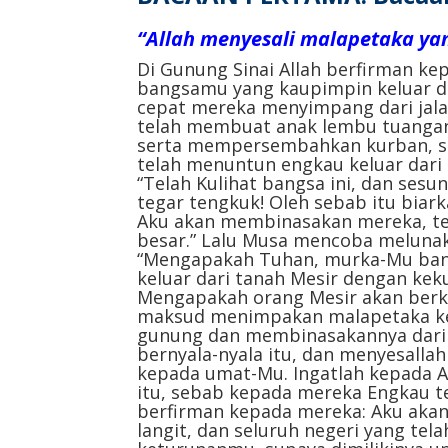
“Allah menyesali malapetaka ya
Di Gunung Sinai Allah berfirman kep
bangsamu yang kaupimpin keluar dar
cepat mereka menyimpang dari jal
telah membuat anak lembu tuanga
serta mempersembahkan kurban, samb
telah menuntun engkau keluar dari 
“Telah Kulihat bangsa ini, dan ses
tegar tengkuk! Oleh sebab itu bia
Aku akan membinasakan mereka, te
besar.” Lalu Musa mencoba melunak
“Mengapakah Tuhan, murka-Mu ban
keluar dari tanah Mesir dengan ke
Mengapakah orang Mesir akan berk
maksud menimpakan malapetaka k
gunung dan membinasakannya dari 
bernyala-nyala itu, dan menyesall
kepada umat-Mu. Ingatlah kepada 
itu, sebab kepada mereka Engkau t
berfirman kepada mereka: Aku aka
langit, dan seluruh negeri yang tel