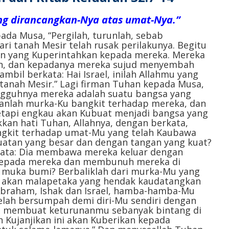
ng dirancangkan-Nya atas umat-Nya.”
ada Musa, “Pergilah, turunlah, sebab
i tanah Mesir telah rusak perilakunya. Begitu
an yang Kuperintahkan kepada mereka. Mereka
n, dan kepadanya mereka sujud menyembah
il berkata: Hai Israel, inilah Allahmu yang
tanah Mesir.” Lagi firman Tuhan kepada Musa,
ungguhnya mereka adalah suatu bangsa yang
rkanlah murka-Ku bangkit terhadap mereka, dan
tapi engkau akan Kubuat menjadi bangsa yang
kan hati Tuhan, Allahnya, dengan berkata,
gkit terhadap umat-Mu yang telah Kaubawa
kuatan yang besar dan dengan tangan yang kuat?
ata: Dia membawa mereka keluar dengan
epada mereka dan membunuh mereka di
muka bumi? Berbaliklah dari murka-Mu yang
ah akan malapetaka yang hendak kaudatangkan
Abraham, Ishak dan Israel, hamba-hamba-Mu
elah bersumpah demi diri-Mu sendiri dengan
n membuat keturunanmu sebanyak bintang di
ah Kujanjikan ini akan Kuberikan kepada