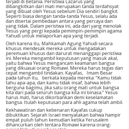
terjadi di Betania. Peristiwa Lazarus yang
dibangkitkan dari mati merupakan tanda terdahsyat
yang dibuat oleh Yesus sebelum Dia sendiri bangkit.
Seperti biasa dengan tanda-tanda Yesus, selalu ada
dan disertai pembedaan antara yang percaya dan
yang tidak. Dalam peristwa ini, ada dari yang menolak
Yesus yang pergi kepada pemimpin-pemimpin agama
Yahudi untuk melaporkan apa yang terjadi.
Oleh karena itu, Mahkamah Agung Yahudi secara
khusus mendesak mereka untuk mengadakan
peremuan khusus dan darurat menanggapi peristiwa
ini. Mereka mengambil keputusan yang masuk akal,
yaitu bahwa Yesus mengancam keamanan bangsa
yang dikuasai orang Romawi. Mereka harus tegas dan
cepat mengambil tindakan. Kayafas, Imam Besar
pada tahun itu, berkata kepada mereka: “Kamu tidak
tahu apa-apa, dan kamu tidak insaf, bahwa lebih
berguna bagimu, jika satu orang mati untuk bangsa
kita dari pada seluruh bangsa kita ini binasa.” Yesus
harus mati, harus dikorbankan demi keselamatan
bangsa. Itulah keputusan para ahli agama telah ambil.
Kekhawatiran dan kebenaran Kayafas cukup
dibuktikan. Sejarah Israel menyatakan bahwa hampir
empat puluh tahun kemudian ketika Yerusalem
dihancurkan oleh tentara Romawi karena orang-