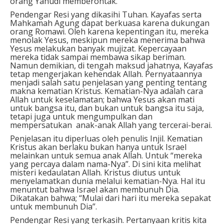
orang Yahudi memberontak.
Pendengar Resi yang dikasihi Tuhan. Kayafas serta
Mahkamah Agung dapat berkuasa karena dukungan
orang Romawi. Oleh karena kepentingan itu, mereka
menolak Yesus, meskipun mereka menerima bahwa
Yesus melakukan banyak mujizat. Kepercayaan
mereka tidak sampai membawa sikap beriman.
Namun demikian, di tengah maksud jahatnya, Kayafas
tetap mengerjakan kehendak Allah. Pernyataannya
menjadi salah satu penjelasan yang penting tentang
makna kematian Kristus. Kematian-Nya adalah cara
Allah untuk keselamatan; bahwa Yesus akan mati
untuk bangsa itu, dan bukan untuk bangsa itu saja,
tetapi juga untuk mengumpulkan dan
mempersatukan anak-anak Allah yang tercerai-berai.
Penjelasan itu diperluas oleh penulis Injil. Kematian
Kristus akan berlaku bukan hanya untuk Israel
melainkan untuk semua anak Allah. Untuk “mereka
yang percaya dalam nama-Nya”. Di sini kita melihat
misteri kedaulatan Allah. Kristus diutus untuk
menyelamatkan dunia melalui kematian-Nya. Hal itu
menuntut bahwa Israel akan membunuh Dia.
Dikatakan bahwa; “Mulai dari hari itu mereka sepakat
untuk membunuh Dia”.
Pendengar Resi yang terkasih. Pertanyaan kritis kita