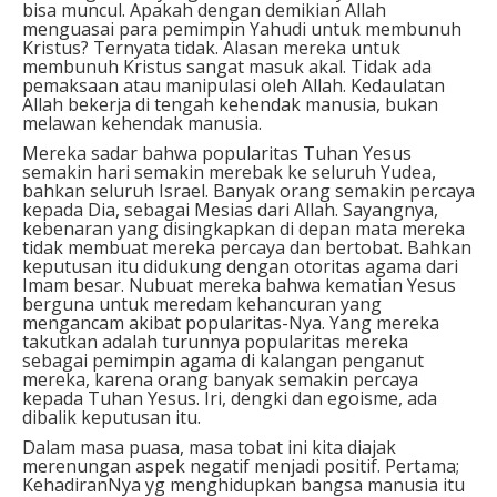
bisa muncul. Apakah dengan demikian Allah
menguasai para pemimpin Yahudi untuk membunuh
Kristus? Ternyata tidak. Alasan mereka untuk
membunuh Kristus sangat masuk akal. Tidak ada
pemaksaan atau manipulasi oleh Allah. Kedaulatan
Allah bekerja di tengah kehendak manusia, bukan
melawan kehendak manusia.
Mereka sadar bahwa popularitas Tuhan Yesus
semakin hari semakin merebak ke seluruh Yudea,
bahkan seluruh Israel. Banyak orang semakin percaya
kepada Dia, sebagai Mesias dari Allah. Sayangnya,
kebenaran yang disingkapkan di depan mata mereka
tidak membuat mereka percaya dan bertobat. Bahkan
keputusan itu didukung dengan otoritas agama dari
Imam besar. Nubuat mereka bahwa kematian Yesus
berguna untuk meredam kehancuran yang
mengancam akibat popularitas-Nya. Yang mereka
takutkan adalah turunnya popularitas mereka
sebagai pemimpin agama di kalangan penganut
mereka, karena orang banyak semakin percaya
kepada Tuhan Yesus. Iri, dengki dan egoisme, ada
dibalik keputusan itu.
Dalam masa puasa, masa tobat ini kita diajak
merenungan aspek negatif menjadi positif. Pertama;
KehadiranNya yg menghidupkan bangsa manusia itu