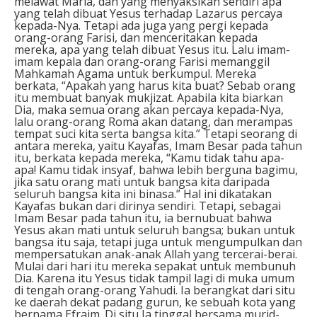
melawat Maria, dan yang menyaksikan sendiri apa
yang telah dibuat Yesus terhadap Lazarus percaya
kepada-Nya. Tetapi ada juga yang pergi kepada
orang-orang Farisi, dan menceritakan kepada
mereka, apa yang telah dibuat Yesus itu. Lalu imam-
imam kepala dan orang-orang Farisi memanggil
Mahkamah Agama untuk berkumpul. Mereka
berkata, “Apakah yang harus kita buat? Sebab orang
itu membuat banyak mukjizat. Apabila kita biarkan
Dia, maka semua orang akan percaya kepada-Nya,
lalu orang-orang Roma akan datang, dan merampas
tempat suci kita serta bangsa kita.” Tetapi seorang di
antara mereka, yaitu Kayafas, Imam Besar pada tahun
itu, berkata kepada mereka, “Kamu tidak tahu apa-
apa! Kamu tidak insyaf, bahwa lebih berguna bagimu,
jika satu orang mati untuk bangsa kita daripada
seluruh bangsa kita ini binasa.” Hal ini dikatakan
Kayafas bukan dari dirinya sendiri. Tetapi, sebagai
Imam Besar pada tahun itu, ia bernubuat bahwa
Yesus akan mati untuk seluruh bangsa; bukan untuk
bangsa itu saja, tetapi juga untuk mengumpulkan dan
mempersatukan anak-anak Allah yang tercerai-berai.
Mulai dari hari itu mereka sepakat untuk membunuh
Dia. Karena itu Yesus tidak tampil lagi di muka umum
di tengah orang-orang Yahudi. Ia berangkat dari situ
ke daerah dekat padang gurun, ke sebuah kota yang
bernama Efraim. Di situ Ia tinggal bersama murid-