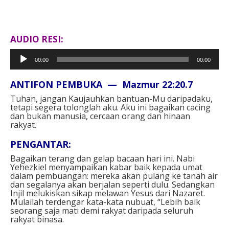
AUDIO RESI:
Pemutar
00:00
00:00
Audio
ANTIFON PEMBUKA — Mazmur 22:20.7⁣
Tuhan, jangan Kaujauhkan bantuan-Mu daripadaku,
tetapi segera tolonglah aku. Aku ini bagaikan cacing
dan bukan manusia, cercaan orang dan hinaan
rakyat.⁣ ⁣
PENGANTAR: ⁣
Bagaikan terang dan gelap bacaan hari ini. Nabi
Yehezkiel menyampaikan kabar baik kepada umat
dalam pembuangan: mereka akan pulang ke tanah air
dan segalanya akan berjalan seperti dulu. Sedangkan
Injil melukiskan sikap melawan Yesus dari Nazaret.
Mulailah terdengar kata-kata nubuat, “Lebih baik
seorang saja mati demi rakyat daripada seluruh
rakyat binasa.⁣⁣