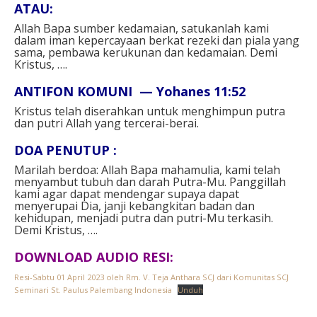
ATAU: ⁣
Allah Bapa sumber kedamaian, satukanlah kami
dalam iman kepercayaan berkat rezeki dan piala yang
sama, pembawa kerukunan dan kedamaian. Demi
Kristus, ….⁣⁣
ANTIFON KOMUNI — Yohanes 11:52⁣
Kristus telah diserahkan untuk menghimpun putra
dan putri Allah yang tercerai-berai.⁣⁣
DOA PENUTUP :⁣
Marilah berdoa: Allah Bapa mahamulia, kami telah
menyambut tubuh dan darah Putra-Mu. Panggillah
kami agar dapat mendengar supaya dapat
menyerupai Dia, janji kebangkitan badan dan
kehidupan, menjadi putra dan putri-Mu terkasih.
Demi Kristus, ….⁣
DOWNLOAD AUDIO RESI:
Resi-Sabtu 01 April 2023 oleh Rm. V. Teja Anthara SCJ dari Komunitas SCJ
Seminari St. Paulus Palembang Indonesia
Unduh