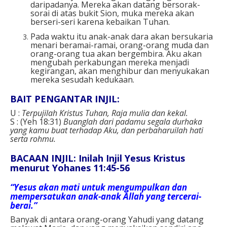
daripadanya. Mereka akan datang bersorak-
sorai di atas bukit Sion, muka mereka akan
berseri-seri karena kebaikan Tuhan.
Pada waktu itu anak-anak dara akan bersukaria
menari beramai-ramai, orang-orang muda dan
orang-orang tua akan bergembira. Aku akan
mengubah perkabungan mereka menjadi
kegirangan, akan menghibur dan menyukakan
mereka sesudah kedukaan.
BAIT PENGANTAR INJIL:
U :
Terpujilah Kristus Tuhan, Raja mulia dan kekal.
S : (Yeh 18:31)
Buanglah dari padamu segala durhaka
yang kamu buat terhadap Aku, dan perbaharuilah hati
serta rohmu.
BACAAN INJIL: Inilah Injil Yesus Kristus
menurut Yohanes 11:45-56
“Yesus akan mati untuk mengumpulkan dan
mempersatukan anak-anak Allah yang tercerai-
berai.”
Banyak di antara orang-orang Yahudi yang datang