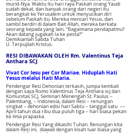
murid-Nya. Waktu itu hari raya Paskah orang Yaudi
sudah dekat, dan banyak orang dari negeri itu
berangkat ke Yerusalem untuk menyucikan diri
sebelum Paskah itu. Mereka mencari Yesus, dan
sambil berdiri di dalam Bait Allah, mereka berkata
seorang kepada yang lain, “Bagaimana pendapatmu?
Akan datang jugakah Ia ke pesta?”
Demikianlah Sabda Tuhan
U. Terpujilah Kristus.
RESI DIBAWAKAN OLEH Rm. Valentinus Teja
Anthara SCJ
Vivat Cor Iesu per Cor Mariae. Hiduplah Hati
Yesus melalui Hati Maria.
Pendengar Resi Dehonian terkasih, jumpa kembali
dengan saya Romo Valentinus Teja Anthara scj dari
Komunitas SCJ, Seminari Menengah St. Paulus –
Palembang, – Indonesia, dalam Resi – renungan
singkat – dehonian edisi hari Sabtu – tanggal satu ––
April tahun dua ribu dua puluh tiga – hari biasa pekan
ke lima prapaska.
Pendengar Resi Yang dikasihi Tuhan. Renungan kita
dalam Resi ini, diawali dengan kisah luar biasa yang