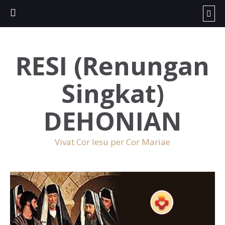
RESI (Renungan
Singkat)
DEHONIAN
Vivat Cor Iesu per Cor Mariae