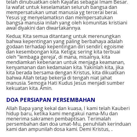
telah dinubuatkan oleh Kayafas sebagai Imam Besar.
Ia wafat untuk keselamatan seluruh bangsa dan
mempersatukan umat manusia yg tercerai berai.
Yesus yg menyelamatksn dan mempersatukan
bangsa manusia inilah yang oleh komunitas kristiani
awal diyakini dan diwartakannya.
Kedua; Kita semua ditantang untuk merenungkan
bahwa kepentingan yang paling berbahaya adalah
godaan terhadap kepentingan diri sendiri; egoisme
dan kesembongan kita. Ketiga; sering kita terbuai
oleh “lembaga gereja’, di mana, misalnya, kita
mendiamkan kebenaran untuk menjaga keamanan,
kenyamanan dan kedamaian kita. Yakinlah kita, jika
kita berada bersama dengan Kristus, kita dikuatkan
bahwa Allah tetap bekerja di tengah niat jahat
manusia. Semoga Hati Kudus Jesus menjadi sumber
kekuatan kita. Amin.
DOA PERSIAPAN PERSEMBAHAN⁣
Allah Bapa yang kekal dan kuasa, I kami telah Kauberi
hidup baru, ketika kami mengakui nama-Mu dan
menerima sakramen pembaptisan. Terimalah
persembahan dan doa umat-Mu, penuhilah kerinduan
kami dan ampunilah dosa kami. Demi Kristus, ..⁣⁣