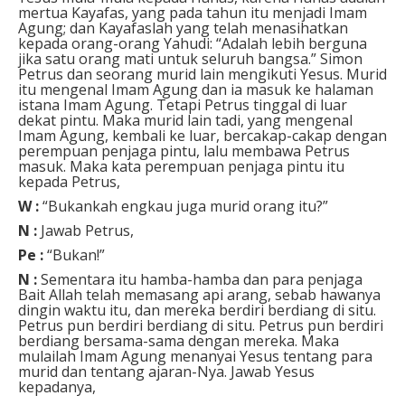
mertua Kayafas, yang pada tahun itu menjadi Imam
Agung; dan Kayafaslah yang telah menasihatkan
kepada orang-orang Yahudi: “Adalah lebih berguna
jika satu orang mati untuk seluruh bangsa.” Simon
Petrus dan seorang murid lain mengikuti Yesus. Murid
itu mengenal Imam Agung dan ia masuk ke halaman
istana Imam Agung. Tetapi Petrus tinggal di luar
dekat pintu. Maka murid lain tadi, yang mengenal
Imam Agung, kembali ke luar, bercakap-cakap dengan
perempuan penjaga pintu, lalu membawa Petrus
masuk. Maka kata perempuan penjaga pintu itu
kepada Petrus,
W :
“Bukankah engkau juga murid orang itu?”
N :
Jawab Petrus,
Pe :
“Bukan!”
N :
Sementara itu hamba-hamba dan para penjaga
Bait Allah telah memasang api arang, sebab hawanya
dingin waktu itu, dan mereka berdiri berdiang di situ.
Petrus pun berdiri berdiang di situ. Petrus pun berdiri
berdiang bersama-sama dengan mereka. Maka
mulailah Imam Agung menanyai Yesus tentang para
murid dan tentang ajaran-Nya. Jawab Yesus
kepadanya,