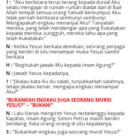
† :
“Aku berbicara terus terang kepada dunia! Aku
selalu mengajar di rumah-rumah ibadat dan di Bait
Allah tempat semua orang Yahudi berkumpul; Aku
tidak pernah berbicara sembunyi-sembunyi.
Mengapakah engkau menanyai Aku? Tanyailah
mereka, yang telah mendengar apa yang Kukatakan
kepada mereka; sungguh, mereka tahu apa yang
telah Kukatakan.”
N :
Ketika Yesus berkata demikian, seorang penjaga
yang berdiri di situ menampar muka Yesus sambil
berkata
H :
“Begitukah jawab-Mu kepada Imam Agung?”
N :
Jawab Yesus kepadanya,
† :
“Jikalau kata-Ku itu salah, tunjukkanlah salahnya,
tetapi jikalau benar, mengapa engkau menampar
Aku?”
“BUKANKAH ENGKAU JUGA SEORANG MURID
YESUS?” – “BUKAN!”
N :
Lalu Hanas mengirim Yesus terbelenggu kepada
Kayafas, Imam Agung. Simon Petrus masih berdiri
berdiang. Kata orang-orang di situ kepadanya,
S :
“Bukankah engkau juga seorang murid Yesus?”