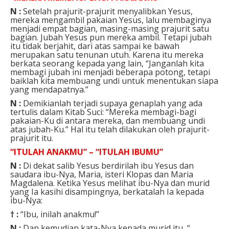
N :
Setelah prajurit-prajurit menyalibkan Yesus,
mereka mengambil pakaian Yesus, lalu membaginya
menjadi empat bagian, masing-masing prajurit satu
bagian. Jubah Yesus pun mereka ambil. Tetapi jubah
itu tidak berjahit, dari atas sampai ke bawah
merupakan satu tenunan utuh. Karena itu mereka
berkata seorang kepada yang lain, “Janganlah kita
membagi jubah ini menjadi beberapa potong, tetapi
baiklah kita membuang undi untuk menentukan siapa
yang mendapatnya.”
N :
Demikianlah terjadi supaya genaplah yang ada
tertulis dalam Kitab Suci: “Mereka membagi-bagi
pakaian-Ku di antara mereka, dan membuang undi
atas jubah-Ku.” Hal itu telah dilakukan oleh prajurit-
prajurit itu.
“
ITULAH ANAKMU”
– “
ITULAH IBUMU”
N :
Di dekat salib Yesus berdirilah ibu Yesus dan
saudara ibu-Nya, Maria, isteri Klopas dan Maria
Magdalena. Ketika Yesus melihat ibu-Nya dan murid
yang Ia kasihi disampingnya, berkatalah Ia kepada
ibu-Nya:
† :
“Ibu, inilah anakmu!”
N :
Dan kemudian kata-Nya kepada murid itu, “