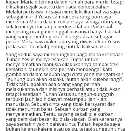
kapan Maria diterima dalam rumah para murid, tetapi
diktakan sejak saat itu dan tiada berkesudahan.
Melalui peristiwa ini saya merefleksikan bahwa saya
sebagai murid Yesus sampai sekarang pun saya
menerima Maria dalam rumah saya sebagai ibu yang
selalu menyertai tanpa berkesudahan. Pada saat
menjelang orang meninggal biasanya hanya hal-hal
yang sangat penting akan diungkapkan sebagai
pesan. Maka saya yakin apa yang diwasiatkan Yesus
pada saat itu amat penting untuk dilaksanakan.
Yang kedua saya merenungkan bagaimana kesetiaan
Tuhan Yesus menyelesaikan Tugas untuk
menyelamatkan manusia dilakukannya sampai titik
kematian. Mungkin kita pernah mendengar kata
gombalan dalam sebuah lagu cinta yang mengatakan
“gunung pun akan kudaki, lautan akan kuseberangi”.
Tidak tahu apakah ada orang yang pernah
melakukannya dan misinya berhasil atau tidak. Akan
tetapi kesetiaan Tuhan Yesus sungguh-sungguh
terbukti jauh lebih dasyat melampaui janji-jani
manusiawi. Sebuah cinta yang tidak bersyarat dan
tidak menuntut balas. Sebuah kurban yang
menyelamatkan. Tentu sayang sekali bila kurban
yang demikian besar itu disia-siakan. Oleh karenanya
saya semakin yakin bahwa cinta Tuhan kepada saya
bukan kaleng-kaleng atau palsu, tetapi sungguh cinta