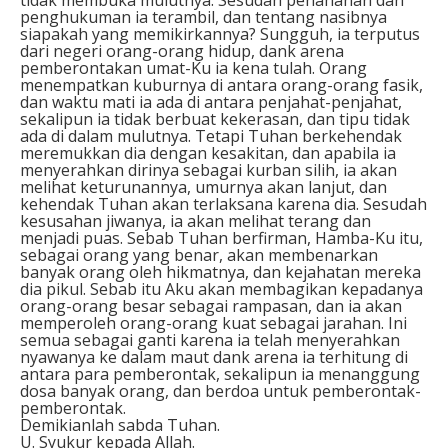
penghukuman ia terambil, dan tentang nasibnya
siapakah yang memikirkannya? Sungguh, ia terputus
dari negeri orang-orang hidup, dank arena
pemberontakan umat-Ku ia kena tulah. Orang
menempatkan kuburnya di antara orang-orang fasik,
dan waktu mati ia ada di antara penjahat-penjahat,
sekalipun ia tidak berbuat kekerasan, dan tipu tidak
ada di dalam mulutnya. Tetapi Tuhan berkehendak
meremukkan dia dengan kesakitan, dan apabila ia
menyerahkan dirinya sebagai kurban silih, ia akan
melihat keturunannya, umurnya akan lanjut, dan
kehendak Tuhan akan terlaksana karena dia. Sesudah
kesusahan jiwanya, ia akan melihat terang dan
menjadi puas. Sebab Tuhan berfirman, Hamba-Ku itu,
sebagai orang yang benar, akan membenarkan
banyak orang oleh hikmatnya, dan kejahatan mereka
dia pikul. Sebab itu Aku akan membagikan kepadanya
orang-orang besar sebagai rampasan, dan ia akan
memperoleh orang-orang kuat sebagai jarahan. Ini
semua sebagai ganti karena ia telah menyerahkan
nyawanya ke dalam maut dank arena ia terhitung di
antara para pemberontak, sekalipun ia menanggung
dosa banyak orang, dan berdoa untuk pemberontak-
pemberontak.
Demikianlah sabda Tuhan.
U. Syukur kepada Allah.