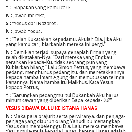
† :
“Siapakah yang kamu cari?”
N :
Jawab mereka,
S :
“Yesus dari Nazaret”.
N :
Jawab Yesus,
† :
“Telah Kukatakan kepadamu, Akulah Dia. Jika Aku
yang kamu cari, biarkanlah mereka ini pergi.”
N :
Demikian terjadi supaya genaplah firman yang
telah dikatakan-Nya: “Dari mereka yang Engkau
serahkan kepada-Ku, tidak seorang pun yang
Kubiarkan hilang.” Lalu Simon Petrus, yang membawa
pedang, menghunus pedang itu, dan menetakkannya
kepada hamba Imam Agung dan memutuskan telinga
kanannya. Nama hamba itu Malkhus. Kata Yesus
kepada Petrus,
† :
“Sarungkan pedangmu itu! Bukankah Aku harus
minum cawan yang diberikan Bapa kepada-Ku?”
YESUS DIBAWA DULU KE ISTANA HANAS
N :
Maka para prajurit serta perwiranya, dan penjaga-
penjaga yang disuruh orang Yahudi itu menangkap
Yesus dan membelenggu Dia. Lalu mereka membawa
Yesus mula-mula kepada Hanas, karena Hanas adalah