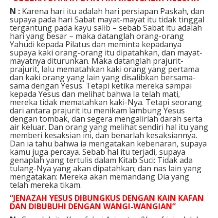
N :
Karena hari itu adalah hari persiapan Paskah, dan
supaya pada hari Sabat mayat-mayat itu tidak tinggal
tergantung pada kayu salib – sebab Sabat itu adalah
hari yang besar – maka datanglah orang-orang
Yahudi kepada Pilatus dan meminta kepadanya
supaya kaki orang-orang itu dipatahkan, dan mayat-
mayatnya diturunkan. Maka datanglah prajurit-
prajurit, lalu mematahkan kaki orang yang pertama
dan kaki orang yang lain yang disalibkan bersama-
sama dengan Yesus. Tetapi ketika mereka sampai
kepada Yesus dan melihat bahwa Ia telah mati,
mereka tidak mematahkan kaki-Nya. Tetapi seorang
dari antara prajurit itu menikam lambung Yesus
dengan tombak, dan segera mengalirlah darah serta
air keluar. Dan orang yang melihat sendiri hal itu yang
memberi kesaksian ini, dan benarlah kesaksiannya.
Dan ia tahu bahwa ia mengatakan kebenaran, supaya
kamu juga percaya. Sebab hal itu terjadi, supaya
genaplah yang tertulis dalam Kitab Suci: Tidak ada
tulang-Nya yang akan dipatahkan; dan nas lain yang
mengatakan: Mereka akan memandang Dia yang
telah mereka tikam.
“JENAZAH YESUS DIBUNGKUS DENGAN KAIN KAFAN
DAN DIBUBUHI DENGAN WANGI-WANGIAN”