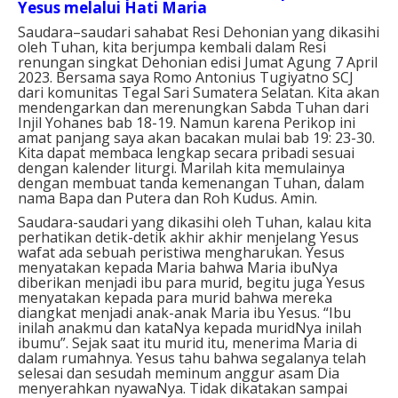
Yesus melalui Hati Maria
Saudara–saudari sahabat Resi Dehonian yang dikasihi
oleh Tuhan, kita berjumpa kembali dalam Resi
renungan singkat Dehonian edisi Jumat Agung 7 April
2023. Bersama saya Romo Antonius Tugiyatno SCJ
dari komunitas Tegal Sari Sumatera Selatan. Kita akan
mendengarkan dan merenungkan Sabda Tuhan dari
Injil Yohanes bab 18-19. Namun karena Perikop ini
amat panjang saya akan bacakan mulai bab 19: 23-30.
Kita dapat membaca lengkap secara pribadi sesuai
dengan kalender liturgi. Marilah kita memulainya
dengan membuat tanda kemenangan Tuhan, dalam
nama Bapa dan Putera dan Roh Kudus. Amin.
Saudara-saudari yang dikasihi oleh Tuhan, kalau kita
perhatikan detik-detik akhir akhir menjelang Yesus
wafat ada sebuah peristiwa mengharukan. Yesus
menyatakan kepada Maria bahwa Maria ibuNya
diberikan menjadi ibu para murid, begitu juga Yesus
menyatakan kepada para murid bahwa mereka
diangkat menjadi anak-anak Maria ibu Yesus. “Ibu
inilah anakmu dan kataNya kepada muridNya inilah
ibumu”. Sejak saat itu murid itu, menerima Maria di
dalam rumahnya. Yesus tahu bahwa segalanya telah
selesai dan sesudah meminum anggur asam Dia
menyerahkan nyawaNya. Tidak dikatakan sampai