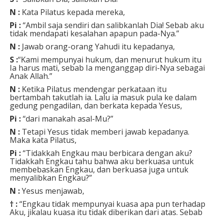
N :
Kata Pilatus kepada mereka,
Pi :
“Ambil saja sendiri dan salibkanlah Dia! Sebab aku
tidak mendapati kesalahan apapun pada-Nya.”
N :
Jawab orang-orang Yahudi itu kepadanya,
S :
“Kami mempunyai hukum, dan menurut hukum itu
Ia harus mati, sebab Ia menganggap diri-Nya sebagai
Anak Allah.”
N :
Ketika Pilatus mendengar perkataan itu
bertambah takutlah ia. Lalu ia masuk pula ke dalam
gedung pengadilan, dan berkata kepada Yesus,
Pi :
“dari manakah asal-Mu?”
N :
Tetapi Yesus tidak memberi jawab kepadanya.
Maka kata Pilatus,
Pi :
“Tidakkah Engkau mau berbicara dengan aku?
Tidakkah Engkau tahu bahwa aku berkuasa untuk
membebaskan Engkau, dan berkuasa juga untuk
menyalibkan Engkau?”
N :
Yesus menjawab,
† :
“Engkau tidak mempunyai kuasa apa pun terhadap
Aku, jikalau kuasa itu tidak diberikan dari atas. Sebab