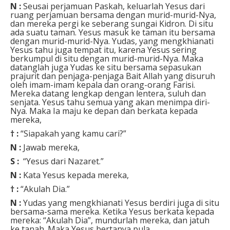
N :
Seusai perjamuan Paskah, keluarlah Yesus dari
ruang perjamuan bersama dengan murid-murid-Nya,
dan mereka pergi ke seberang sungai Kidron. Di situ
ada suatu taman. Yesus masuk ke taman itu bersama
dengan murid-murid-Nya. Yudas, yang mengkhianati
Yesus tahu juga tempat itu, karena Yesus sering
berkumpul di situ dengan murid-murid-Nya. Maka
datanglah juga Yudas ke situ bersama sepasukan
prajurit dan penjaga-penjaga Bait Allah yang disuruh
oleh imam-imam kepala dan orang-orang Farisi.
Mereka datang lengkap dengan lentera, suluh dan
senjata. Yesus tahu semua yang akan menimpa diri-
Nya. Maka Ia maju ke depan dan berkata kepada
mereka,
† :
“Siapakah yang kamu cari?”
N :
Jawab mereka,
S :
“Yesus dari Nazaret.”
N :
Kata Yesus kepada mereka,
† :
“Akulah Dia.”
N :
Yudas yang mengkhianati Yesus berdiri juga di situ
bersama-sama mereka. Ketika Yesus berkata kepada
mereka: “Akulah Dia”, mundurlah mereka, dan jatuh
ke tanah. Maka Yesus bertanya pula,