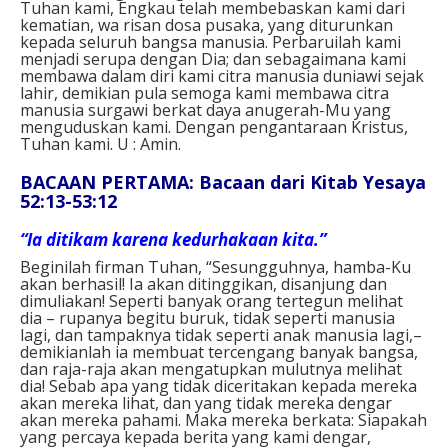
Tuhan kami, Engkau telah membebaskan kami dari
kematian, wa risan dosa pusaka, yang diturunkan
kepada seluruh bangsa manusia. Perbaruilah kami
menjadi serupa dengan Dia; dan sebagaimana kami
membawa dalam diri kami citra manusia duniawi sejak
lahir, demikian pula semoga kami membawa citra
manusia surgawi berkat daya anugerah-Mu yang
menguduskan kami. Dengan pengantaraan Kristus,
Tuhan kami. U : Amin.⁣
BACAAN PERTAMA: Bacaan dari Kitab Yesaya
52:13-53:12
“Ia ditikam karena kedurhakaan kita.”
Beginilah firman Tuhan, “Sesungguhnya, hamba-Ku
akan berhasil! Ia akan ditinggikan, disanjung dan
dimuliakan! Seperti banyak orang tertegun melihat
dia – rupanya begitu buruk, tidak seperti manusia
lagi, dan tampaknya tidak seperti anak manusia lagi,–
demikianlah ia membuat tercengang banyak bangsa,
dan raja-raja akan mengatupkan mulutnya melihat
dia! Sebab apa yang tidak diceritakan kepada mereka
akan mereka lihat, dan yang tidak mereka dengar
akan mereka pahami. Maka mereka berkata: Siapakah
yang percaya kepada berita yang kami dengar,