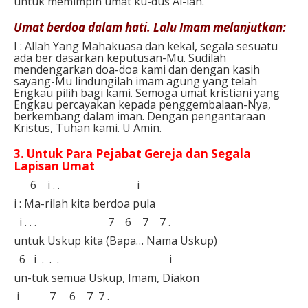
untuk memimpin umat ku-dus Al-lah.⁣⁣
Umat berdoa dalam hati. Lalu Imam melanjutkan:⁣
I : Allah Yang Mahakuasa dan kekal, segala sesuatu
ada ber dasarkan keputusan-Mu. Sudilah
mendengarkan doa-doa kami dan dengan kasih
sayang-Mu lindungilah imam agung yang telah
Engkau pilih bagi kami. Semoga umat kristiani yang
Engkau percayakan kepada penggembalaan-Nya,
berkembang dalam iman. Dengan pengantaraan
Kristus, Tuhan kami. U Amin.⁣
3. Untuk Para Pejabat Gereja dan Segala
Lapisan Umat⁣
⁣ 6 i . . i⁣
i : Ma-rilah kita berdoa pula⁣
i . . . 7 6 7 7 .⁣
untuk Uskup kita (Bapa… Nama Uskup)
6 i . . . i⁣
un-tuk semua Uskup, Imam, Diakon⁣
i 7 6 7 7 . ⁣