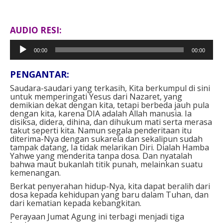
AUDIO RESI:
Pemutar
00:00
00:00
Audio
PENGANTAR:
Saudara-saudari yang terkasih, Kita berkumpul di sini
untuk memperingati Yesus dari Nazaret, yang
demikian dekat dengan kita, tetapi berbeda jauh pula
dengan kita, karena DIA adalah Allah manusia. Ia
disiksa, didera, dihina, dan dihukum mati serta merasa
takut seperti kita. Namun segala penderitaan itu
diterima-Nya dengan sukarela dan sekalipun sudah
tampak datang, Ia tidak melarikan Diri. Dialah Hamba
Yahwe yang menderita tanpa dosa. Dan nyatalah
bahwa maut bukanlah titik punah, melainkan suatu
kemenangan.
Berkat penyerahan hidup-Nya, kita dapat beralih dari
dosa kepada kehidupan yang baru dalam Tuhan, dan
dari kematian kepada kebangkitan.
Perayaan Jumat Agung ini terbagi menjadi tiga