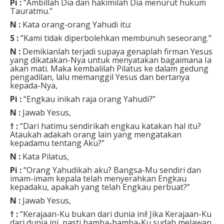
Pi :
“Ambillah Dia dan hakimilah Dia menurut hukum
Tauratmu.”
N :
Kata orang-orang Yahudi itu:
S :
“Kami tidak diperbolehkan membunuh seseorang.”
N :
Demikianlah terjadi supaya genaplah firman Yesus
yang dikatakan-Nya untuk menyatakan bagaimana Ia
akan mati. Maka kembalilah Pilatus ke dalam gedung
pengadilan, lalu memanggil Yesus dan bertanya
kepada-Nya,
Pi :
“Engkau inikah raja orang Yahudi?”
N :
Jawab Yesus,
† :
“Dari hatimu sendirikah engkau katakan hal itu?
Ataukah adakah orang lain yang mengatakan
kepadamu tentang Aku?”
N :
Kata Pilatus,
Pi :
“Orang Yahudikah aku? Bangsa-Mu sendiri dan
imam-imam kepala telah menyerahkan Engkau
kepadaku, apakah yang telah Engkau perbuat?”
N :
Jawab Yesus,
† :
“Kerajaan-Ku bukan dari dunia ini! Jika Kerajaan-Ku
dari dunia ini, pasti hamba-hamba-Ku sudah melawan,