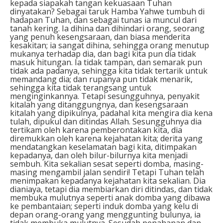
kepada siapakah tangan kekuasaan Tuhan
dinyatakan? Sebagai taruk Hamba Yahwe tumbuh di
hadapan Tuhan, dan sebagai tunas ia muncul dari
tanah kering. Ia dihina dan dihindari orang, seorang
yang penuh kesengsaraan, dan biasa menderita
kesakitan; ia sangat dihina, sehingga orang menutup
mukanya terhadap dia, dan bagi kita pun dia tidak
masuk hitungan. Ia tidak tampan, dan semarak pun
tidak ada padanya, sehingga kita tidak tertarik untuk
memandang dia; dan rupanya pun tidak menarik,
sehingga kita tidak terangsang untuk
menginginkannya. Tetapi sesungguhnya, penyakit
kitalah yang ditanggungnya, dan kesengsaraan
kitalah yang dipikulnya, padahal kita mengira dia kena
tulah, dipukul dan ditindas Allah. Sesungguhnya dia
tertikam oleh karena pemberontakan kita, dia
diremukkan oleh karena kejahatan kita; derita yang
mendatangkan keselamatan bagi kita, ditimpakan
kepadanya, dan oleh bilur-bilurnya kita menjadi
sembuh. Kita sekalian sesat seperti domba, masing-
masing mengambil jalan sendiri! Tetapi Tuhan telah
menimpakan kepadanya kejahatan kita sekalian. Dia
dianiaya, tetapi dia membiarkan diri ditindas, dan tidak
membuka mulutnya seperti anak domba yang dibawa
ke pembantaian; seperti induk domba yang kelu di
depan orang-orang yang menggunting bulunya, ia
tidak membuka mulutnya. Sesudah penahanan dan