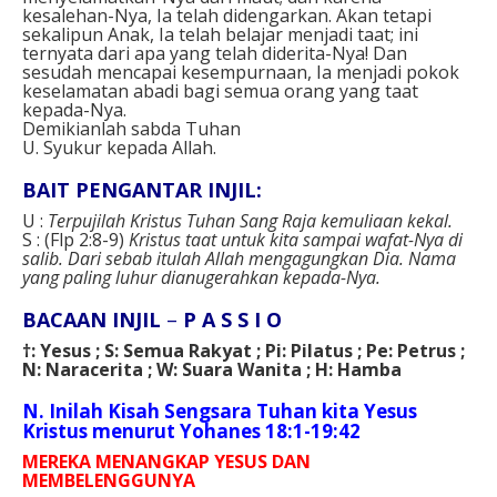
kesalehan-Nya, Ia telah didengarkan. Akan tetapi
sekalipun Anak, Ia telah belajar menjadi taat; ini
ternyata dari apa yang telah diderita-Nya! Dan
sesudah mencapai kesempurnaan, Ia menjadi pokok
keselamatan abadi bagi semua orang yang taat
kepada-Nya.
Demikianlah sabda Tuhan
U. Syukur kepada Allah.
BAIT PENGANTAR INJIL:
U :
Terpujilah Kristus Tuhan Sang Raja kemuliaan kekal.
S : (Flp 2:8-9)
Kristus taat untuk kita sampai wafat-Nya di
salib. Dari sebab itulah Allah mengagungkan Dia. Nama
yang paling luhur dianugerahkan kepada-Nya.
BACAAN INJIL
–
P A S S I O
†: Yesus ; S: Semua Rakyat ; Pi: Pilatus ; Pe: Petrus ;
N: Naracerita ; W: Suara Wanita ; H: Hamba
N. Inilah Kisah Sengsara Tuhan kita Yesus
Kristus menurut Yohanes 18:1-19:42
MEREKA MENANGKAP YESUS DAN
MEMBELENGGUNYA