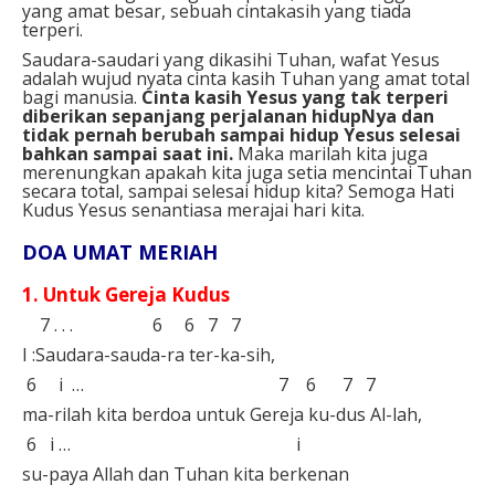
yang amat besar, sebuah cintakasih yang tiada
terperi.
Saudara-saudari yang dikasihi Tuhan, wafat Yesus
adalah wujud nyata cinta kasih Tuhan yang amat total
bagi manusia.
Cinta kasih Yesus yang tak terperi
diberikan sepanjang perjalanan hidupNya dan
tidak pernah berubah sampai hidup Yesus selesai
bahkan sampai saat ini.
Maka marilah kita juga
merenungkan apakah kita juga setia mencintai Tuhan
secara total, sampai selesai hidup kita? Semoga Hati
Kudus Yesus senantiasa merajai hari kita.
DOA UMAT MERIAH⁣
1. Untuk Gereja Kudus⁣
7 . . . 6 6 7 7⁣
I :Saudara-sauda-ra ter-ka-sih,⁣
6 i … 7 6 7 7⁣
ma-rilah kita berdoa untuk Gereja ku-dus Al-lah,⁣
6 i … i⁣
su-paya Allah dan Tuhan kita berkenan⁣