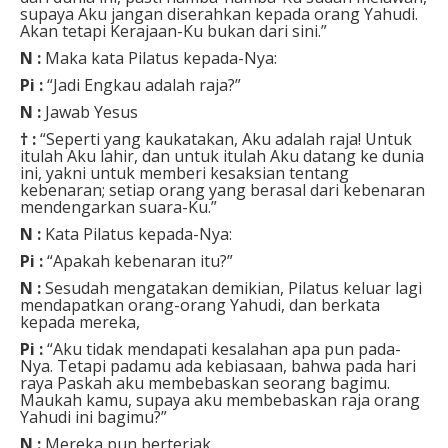
supaya Aku jangan diserahkan kepada orang Yahudi.
Akan tetapi Kerajaan-Ku bukan dari sini.”
N :
Maka kata Pilatus kepada-Nya:
Pi :
“Jadi Engkau adalah raja?”
N :
Jawab Yesus
† :
“Seperti yang kaukatakan, Aku adalah raja! Untuk
itulah Aku lahir, dan untuk itulah Aku datang ke dunia
ini, yakni untuk memberi kesaksian tentang
kebenaran; setiap orang yang berasal dari kebenaran
mendengarkan suara-Ku.”
N :
Kata Pilatus kepada-Nya:
Pi :
“Apakah kebenaran itu?”
N :
Sesudah mengatakan demikian, Pilatus keluar lagi
mendapatkan orang-orang Yahudi, dan berkata
kepada mereka,
Pi :
“Aku tidak mendapati kesalahan apa pun pada-
Nya. Tetapi padamu ada kebiasaan, bahwa pada hari
raya Paskah aku membebaskan seorang bagimu.
Maukah kamu, supaya aku membebaskan raja orang
Yahudi ini bagimu?”
N :
Mereka pun berteriak,