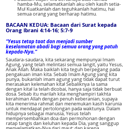
hamba-Mu, selamatkanlah aku oleh kasih setia-
Mu! Kuatkanlah dan teguhkanlah hatimu, hai
semua orang yang berharap hatimu.
BACAAN KEDUA: Bacaan dari Surat kepada
Orang Ibrani 4:14-16; 5:7-9
“Yesus tetap taat dan menjadi sumber
keselamatan abadi bagi semua orang yang patuh
kepada-Nya.”
Saudara-saudara, kita sekarang mempunyai Imam
Agung, yang telah melintasi semua langit, yaitu Yesus,
Anak Allah. Maka baiklah kita teguh berpegang pada
pengakuan iman kita. Sebab Imam Agung yang kita
punya, bukanlah imam agung yang tidak dapat turut
merasakan kelemahan kita! Sebaliknya Ia sama
dengan kita! Ia telah dicobai, hanya saja tidak berbuat
dosa. Sebab itu marilah kita menghampiri takhta
kerahiman Allah dengan penuh keberanian, supaya
kita menerima rahmat dan menemukan kasih karunia
untuk mendapat pertolongan pada waktunya. Dalam
hidupnya sebagai manusia, Yesus telah
mempersembahkan doa dan permohonan dengan
ratap tangis dan keluhan kepada Dia, yang sanggup
menyelamatkan-Nya dari maut; dan karena