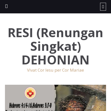
RESI (Renungan
Singkat)
DEHONIAN
Vivat Cor Iesu per Cor Mariae