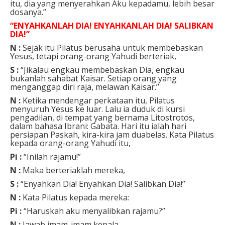
itu, dia yang menyerahkan Aku kepadamu, lebih besar
dosanya.”
“ENYAHKANLAH DIA! ENYAHKANLAH DIA! SALIBKAN
DIA!”
N :
Sejak itu Pilatus berusaha untuk membebaskan
Yesus, tetapi orang-orang Yahudi berteriak,
S :
“Jikalau engkau membebaskan Dia, engkau
bukanlah sahabat Kaisar. Setiap orang yang
menganggap diri raja, melawan Kaisar.”
N :
Ketika mendengar perkataan itu, Pilatus
menyuruh Yesus ke luar. Lalu ia duduk di kursi
pengadilan, di tempat yang bernama Litostrotos,
dalam bahasa Ibrani: Gabata. Hari itu ialah hari
persiapan Paskah, kira-kira jam duabelas. Kata Pilatus
kepada orang-orang Yahudi itu,
Pi :
“Inilah rajamu!”
N :
Maka berteriaklah mereka,
S :
“Enyahkan Dia! Enyahkan Dia! Salibkan Dia!”
N :
Kata Pilatus kepada mereka:
Pi :
“Haruskah aku menyalibkan rajamu?”
N :
Jawab imam-imam kepala,