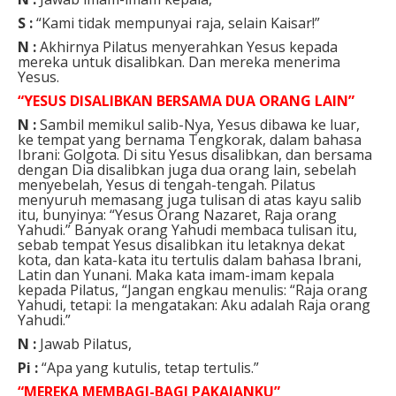
S :
“Kami tidak mempunyai raja, selain Kaisar!”
N :
Akhirnya Pilatus menyerahkan Yesus kepada
mereka untuk disalibkan. Dan mereka menerima
Yesus.
“YESUS DISALIBKAN BERSAMA DUA ORANG LAIN”
N :
Sambil memikul salib-Nya, Yesus dibawa ke luar,
ke tempat yang bernama Tengkorak, dalam bahasa
Ibrani: Golgota. Di situ Yesus disalibkan, dan bersama
dengan Dia disalibkan juga dua orang lain, sebelah
menyebelah, Yesus di tengah-tengah. Pilatus
menyuruh memasang juga tulisan di atas kayu salib
itu, bunyinya: “Yesus Orang Nazaret, Raja orang
Yahudi.” Banyak orang Yahudi membaca tulisan itu,
sebab tempat Yesus disalibkan itu letaknya dekat
kota, dan kata-kata itu tertulis dalam bahasa Ibrani,
Latin dan Yunani. Maka kata imam-imam kepala
kepada Pilatus, “Jangan engkau menulis: “Raja orang
Yahudi, tetapi: Ia mengatakan: Aku adalah Raja orang
Yahudi.”
N :
Jawab Pilatus,
Pi :
“Apa yang kutulis, tetap tertulis.”
“MEREKA MEMBAGI-BAGI PAKAIANKU”