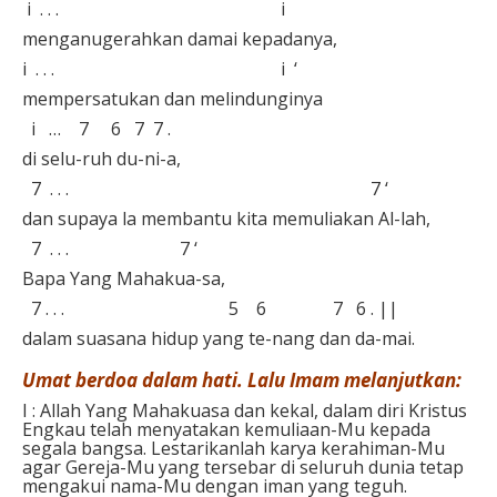
⁣ i . . . i
menganugerahkan damai kepadanya, ⁣
i . . . i ‘ ⁣
mempersatukan dan melindunginya⁣
i … 7 6 7 7 .
di selu-ruh du-ni-a,⁣
7 . . . 7 ‘⁣
dan supaya la membantu kita memuliakan Al-lah,⁣
7 . . . 7 ‘⁣
Bapa Yang Mahakua-sa,⁣
⁣ 7 . . . 5 6 7 6 . || ⁣
dalam suasana hidup yang te-nang dan da-mai.⁣⁣
Umat berdoa dalam hati. Lalu Imam melanjutkan:⁣
I : Allah Yang Mahakuasa dan kekal, dalam diri Kristus
Engkau telah menyatakan kemuliaan-Mu kepada
segala bangsa. Lestarikanlah karya kerahiman-Mu
agar Gereja-Mu yang tersebar di seluruh dunia tetap
mengakui nama-Mu dengan iman yang teguh.