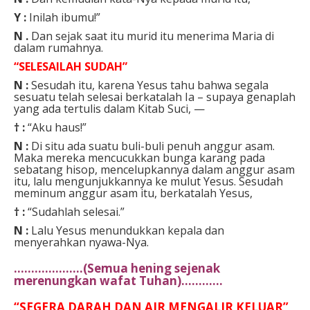
Y :
Inilah ibumu!”
N .
Dan sejak saat itu murid itu menerima Maria di
dalam rumahnya.
“SELESAILAH SUDAH”
N :
Sesudah itu, karena Yesus tahu bahwa segala
sesuatu telah selesai berkatalah Ia – supaya genaplah
yang ada tertulis dalam Kitab Suci, —
† :
“Aku haus!”
N :
Di situ ada suatu buli-buli penuh anggur asam.
Maka mereka mencucukkan bunga karang pada
sebatang hisop, mencelupkannya dalam anggur asam
itu, lalu mengunjukkannya ke mulut Yesus. Sesudah
meminum anggur asam itu, berkatalah Yesus,
† :
“Sudahlah selesai.”
N :
Lalu Yesus menundukkan kepala dan
menyerahkan nyawa-Nya.
………………..(Semua hening sejenak
merenungkan wafat Tuhan)…………
“SEGERA DARAH DAN AIR MENGALIR KELUAR”