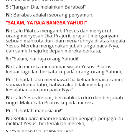
S :
“Jangan Dia, melainkan Barabas!”
N :
Barabas adalah seorang penyamun.
“SALAM, YA RAJA BANGSA YAHUDI”
N :
Lalu Pilatus mengambil Yesus dan menyuruh
orang menyesah Dia. Prajurit-prajurit menganyam
sebuah mahkota duri, dan menaruhnya di atas kepala
Yesus. Mereka mengenakan jubah ungu pada-Nya,
dan sambil maju ke depan mereka berkata,
S :
“Salam, hai raja orang Yahudi!”
N :
Lalu mereka menampar wajah Yesus. Pilatus
keluar lagi dan berkata kepada orang-orang Yahudi,
Pi :
“Lihatlah aku membawa Dia keluar kepada kamu,
supaya kamu tahu, bahwa aku tidak mendapati
kesalahan apa pun pada-Nya.”
N :
Lalu Yesus keluar, bermahkota duri dan berjubah
ungu. Maka kata Pilatus kepada mereka,
Pi :
“Lihatlah manusia ini!”
N :
Ketika para imam kepala dan penjaga-penjaga itu
melihat Yesus, berteriaklah mereka,
S :
“Salibkan Dia, salibkan Dia!”