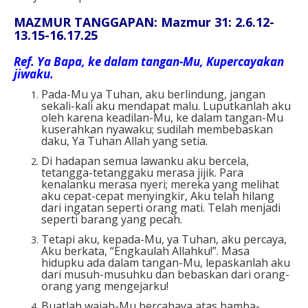
MAZMUR TANGGAPAN: Mazmur 31: 2.6.12-
13.15-16.17.25
Ref.
Ya Bapa, ke dalam tangan-Mu, Kupercayakan
jiwaku.
Pada-Mu ya Tuhan, aku berlindung, jangan
sekali-kali aku mendapat malu. Luputkanlah aku
oleh karena keadilan-Mu, ke dalam tangan-Mu
kuserahkan nyawaku; sudilah membebaskan
daku, Ya Tuhan Allah yang setia.
Di hadapan semua lawanku aku bercela,
tetangga-tetanggaku merasa jijik. Para
kenalanku merasa nyeri; mereka yang melihat
aku cepat-cepat menyingkir, Aku telah hilang
dari ingatan seperti orang mati. Telah menjadi
seperti barang yang pecah.
Tetapi aku, kepada-Mu, ya Tuhan, aku percaya,
Aku berkata, “Engkaulah Allahku!”. Masa
hidupku ada dalam tangan-Mu, lepaskanlah aku
dari musuh-musuhku dan bebaskan dari orang-
orang yang mengejarku!
Buatlah wajah-Mu bercahaya atas hamba-