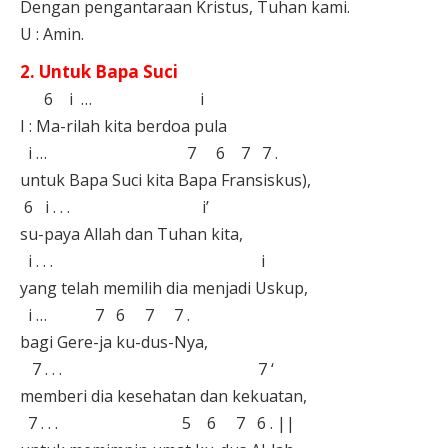
Dengan pengantaraan Kristus, Tuhan kami.⁣
U : Amin.⁣⁣
2. Untuk Bapa Suci⁣
6 i … ⁣ i
I : Ma-rilah kita berdoa pula⁣
i … 7 6 7 7 . ⁣
untuk Bapa Suci kita Bapa Fransiskus),⁣
6 i . . . i’⁣
su-paya Allah dan Tuhan kita,⁣
i . . . i⁣
yang telah memilih dia menjadi Uskup, ⁣
i … 7 6 7 7 . ⁣
bagi Gere-ja ku-dus-Nya,⁣
7 . . . 7 ‘ ⁣
memberi dia kesehatan dan kekuatan, ⁣
7 . . . 5 6 7 6 . ||⁣