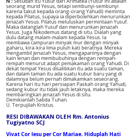
N :
Sesudah itu Yusuf dari Arimatea (Yusuf ini adalah
seorang murid Yesus, tetapi sembunyi-sembunyi
karena takut kepada orang-orang Yahudi) meminta
kepada Pilatus, supaya ia diperbolehkan menurunkan
jenazah Yesus. Pilatus meluluskan permintaan Yusuf.
Maka datanglah Yusuf dan menurunkan jenazah
Yesus. Juga Nikodemus datang di situ. Dialah yang
dulu datang malam-malam kepada Yesus. Ia
membawa campuran minyak mur dengan minyak
gaharu, kira-kira lima puluh kati beratnya. Mereka
mengambil jenazah Yesus, mengapaninya dengan
kain lenan dan membubuhinya dengan rempah-
rempah menurut adapt pemakaman orang Yahudi. Di
dekat tempat Yesus disalibkan itu ada suatu taman,
dan dalam taman itu ada suatu kubur baru yang di
dalamnya belum pernah dimakamkan seseorang.
Karena hari itu hari persiapan Paskah orang Yahudi,
sedang kubur itu tidak jauh letaknya, maka mereka
membaringkan jenazah Yesus di situ.
Demikianlah Sabda Tuhan.
U. Terpujilah Kristus.
RESI DIBAWAKAN OLEH
Rm. Antonius
Tugiyatno SCJ
Vivat Cor Iesu per Cor Mariae. Hiduplah Hati