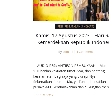
RESI (RENUNGAN SINGKAT)
Kamis, 17 Agustus 2023 – Hari R
Kemerdekaan Republik Indone
By
admin2
|
1 Comment
AUDIO RESI: ANTIFON PEMBUKAAN – Mzm 2
9 Tuhanlah kekuatan umat-Nya, dan benteng
keselamatan bagi raja yang diurapi-Nya.
Selamatkanlah umat-Mu, ya Tuhan, berkatilah
pusaka-Mu. Gembalakanlah dan dukunglah mer
selamanya. PENGANTAR Berkat rahmat Allah y
Read More »
mahakuasa dan didorong oleh cita-cita luhur pa
tanggal 17 Agustus 1945 Bangsa Indonesia
menyatakan kemerdekaan. Pernyataan itu timbul