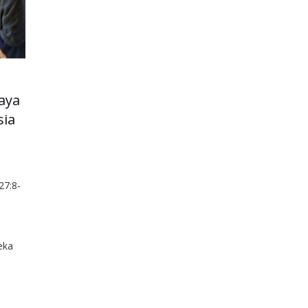
aya
sia
7:8-
eka
ang
da
 dari