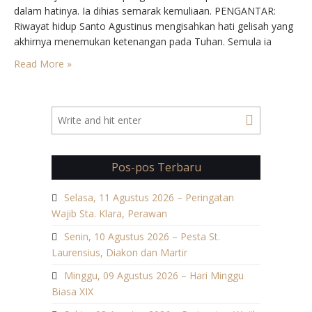
dalam hatinya. Ia dihias semarak kemuliaan. PENGANTAR:
Riwayat hidup Santo Agustinus mengisahkan hati gelisah yang
akhirnya menemukan ketenangan pada Tuhan. Semula ia
mengarahkan kepada kesesatan. Tanpa Tuhan dan iman hidup
Read More »
dianggapnya cukup mengasyikkan. Sesudah mengalami tahun-
tahun petualangan, ia bertobat, menjadi imam dan kemudian…
Pos-pos Terbaru
Selasa, 11 Agustus 2026 – Peringatan
Wajib Sta. Klara, Perawan
Senin, 10 Agustus 2026 – Pesta St.
Laurensius, Diakon dan Martir
Minggu, 09 Agustus 2026 – Hari Minggu
Biasa XIX