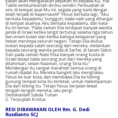
kalian akan mengatakan pepatah ini kepada-Ku, ‘Hai
Tabib sembuhkanlah dirimu sendiri. Perbuatlah di
sini, di tempat asal-Mu ini, segala yang kami dengar
telah terjadi di Kapernaum!” Yesus berkata lagi, “Aku
berkata kepadamu: Sungguh, tiada nabi yang dihargai
di tempat asalnya. Aku berkata kepadamu, dan kata-
Ku ini benar, ‘Pada zaman Elia terdapat banyak wanita
janda di Israel ketika langit tertutup selama tiga tahun
dan enam bulan dan ketika bahaya kelaparan yang
hebat menimpa seluruh negeri. Tetapi Elia diutus
bukan kepada salah seorang dari mereka, melainkan
kepada seorang wanita janda di Sarfat, di tanah Sidon.
Dan pada zaman Nabi Elisa banyak orang kusta di
Israel tetapi tiada seorang pun dari mereka yang
ditahirkan, selain Naaman, orang Siria itu.”
Mendengar itu sangat marahlah semua orang di
rumah ibadat itu. Mereka bangkit lalu menghalau
Yesus ke luar kota, dan membawa Dia ke tebing
gunung tempat kota itu terletak, untuk melemparkan
Dia dari tebing itu. Tetapi Yesus berjalan lewat
tengah-tengah mereka, lalu pergi.
Demikianlah Sabda Tuhan
U. Terpujilah Kristus
RESI DIBAWAKAN OLEH Rm. G. Dedi
Rusdianto SCJ