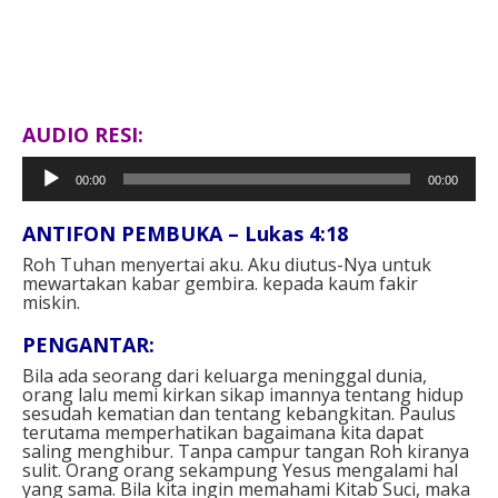
AUDIO RESI:
Pemutar
00:00
00:00
Audio
ANTIFON PEMBUKA – Lukas 4:18
Roh Tuhan menyertai aku. Aku diutus-Nya untuk
mewartakan kabar gembira. kepada kaum fakir
miskin.
PENGANTAR:
Bila ada seorang dari keluarga meninggal dunia,
orang lalu memi kirkan sikap imannya tentang hidup
sesudah kematian dan tentang kebangkitan. Paulus
terutama memperhatikan bagaimana kita dapat
saling menghibur. Tanpa campur tangan Roh kiranya
sulit. Orang orang sekampung Yesus mengalami hal
yang sama. Bila kita ingin memahami Kitab Suci, maka