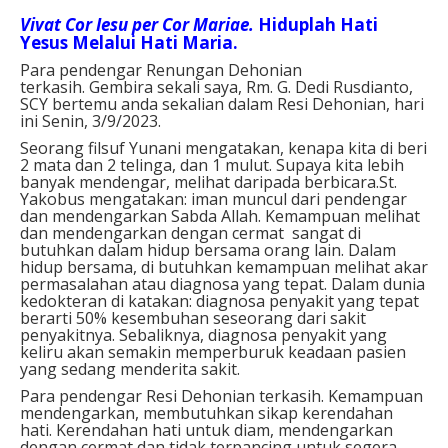
Vivat Cor Iesu per Cor Mariae.
Hiduplah Hati
Yesus Melalui Hati Maria.
Para pendengar Renungan Dehonian
terkasih. Gembira sekali saya, Rm. G. Dedi Rusdianto,
SCY bertemu anda sekalian dalam Resi Dehonian, hari
ini Senin, 3/9/2023.
Seorang filsuf Yunani mengatakan, kenapa kita di beri
2 mata dan 2 telinga, dan 1 mulut. Supaya kita lebih
banyak mendengar, melihat daripada berbicara.St.
Yakobus mengatakan: iman muncul dari pendengar
dan mendengarkan Sabda Allah. Kemampuan melihat
dan mendengarkan dengan cermat sangat di
butuhkan dalam hidup bersama orang lain. Dalam
hidup bersama, di butuhkan kemampuan melihat akar
permasalahan atau diagnosa yang tepat. Dalam dunia
kedokteran di katakan: diagnosa penyakit yang tepat
berarti 50% kesembuhan seseorang dari sakit
penyakitnya. Sebaliknya, diagnosa penyakit yang
keliru akan semakin memperburuk keadaan pasien
yang sedang menderita sakit.
Para pendengar Resi Dehonian terkasih. Kemampuan
mendengarkan, membutuhkan sikap kerendahan
hati. Kerendahan hati untuk diam, mendengarkan
dengan cermat dan tidak terpancing untuk segera