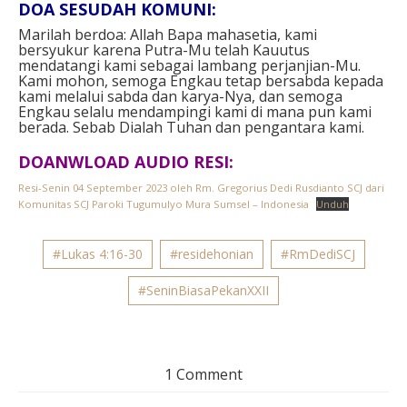
DOA SESUDAH KOMUNI:
Marilah berdoa: Allah Bapa mahasetia, kami
bersyukur karena Putra-Mu telah Kauutus
mendatangi kami sebagai lambang perjanjian-Mu.
Kami mohon, semoga Engkau tetap bersabda kepada
kami melalui sabda dan karya-Nya, dan semoga
Engkau selalu mendampingi kami di mana pun kami
berada. Sebab Dialah Tuhan dan pengantara kami.
DOANWLOAD AUDIO RESI:
Resi-Senin 04 September 2023 oleh Rm. Gregorius Dedi Rusdianto SCJ dari
Komunitas SCJ Paroki Tugumulyo Mura Sumsel – Indonesia
Unduh
#Lukas 4:16-30
#residehonian
#RmDediSCJ
#SeninBiasaPekanXXII
1 Comment