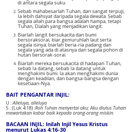
di antara segala suku.
Sebab mahabesarlah Tuhan, dan sangat terpuji,
Ia lebih dahsyat daripada segala dewata. Sebab
segala allah para bangsa adalah hampa, tetapi
Tuhan, Dialah yang menjadikan langit.
Biarlah langit bersukacita dan bumi
bersoraksorai, biar gemuruhlah laut serta
segala isinya; biarlah beria-ria padang dan
segala yang ada di atasnya dan segala pohon di
hutan bersorak-sorai.
Biarlah mereka bersukacita di hadapan Tuhan,
sebab Ia datang, sebab Ia datang untuk
menghakimi bumi. Ia akan menghakimi dunia
dengan keadilan, dan bangsa-bangsa dengan
kesetiaan-Nya.
BAIT PENGANTAR INJIL:
U :
Alleluya, alleluya
S : (Luk 4:18) :
Roh Tuhan menyertai aku; Aku diutus Tuhan
mewartakan kabar baik kepada orang-orang miskin.
BACAAN INJIL: Inilah Injil Yesus Kristus
menurut Lukas 4:16-30