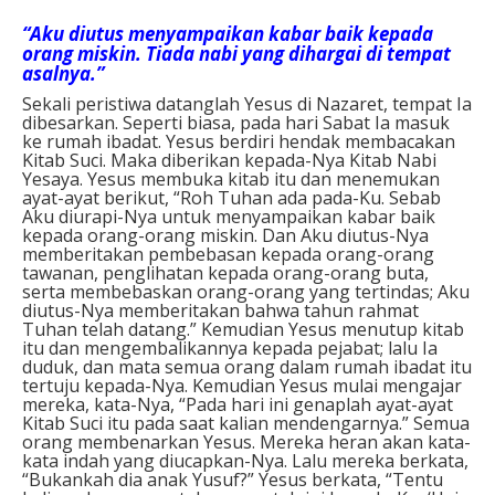
“Aku diutus menyampaikan kabar baik kepada
orang miskin. Tiada nabi yang dihargai di tempat
asalnya.”
Sekali peristiwa datanglah Yesus di Nazaret, tempat Ia
dibesarkan. Seperti biasa, pada hari Sabat Ia masuk
ke rumah ibadat. Yesus berdiri hendak membacakan
Kitab Suci. Maka diberikan kepada-Nya Kitab Nabi
Yesaya. Yesus membuka kitab itu dan menemukan
ayat-ayat berikut, “Roh Tuhan ada pada-Ku. Sebab
Aku diurapi-Nya untuk menyampaikan kabar baik
kepada orang-orang miskin. Dan Aku diutus-Nya
memberitakan pembebasan kepada orang-orang
tawanan, penglihatan kepada orang-orang buta,
serta membebaskan orang-orang yang tertindas; Aku
diutus-Nya memberitakan bahwa tahun rahmat
Tuhan telah datang.” Kemudian Yesus menutup kitab
itu dan mengembalikannya kepada pejabat; lalu Ia
duduk, dan mata semua orang dalam rumah ibadat itu
tertuju kepada-Nya. Kemudian Yesus mulai mengajar
mereka, kata-Nya, “Pada hari ini genaplah ayat-ayat
Kitab Suci itu pada saat kalian mendengarnya.” Semua
orang membenarkan Yesus. Mereka heran akan kata-
kata indah yang diucapkan-Nya. Lalu mereka berkata,
“Bukankah dia anak Yusuf?” Yesus berkata, “Tentu